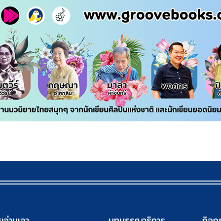
ยอ่านเอา
บทบรรณาธิการ
กิจก