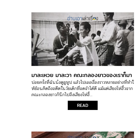
มาละเหวย มาละวา คณะกลองยาวของเราก็มา
บ่อยครั้งที่ฉันนั่งดูยูทูป แล้วไปเจอเรื่องราวหลายอย่างที่ทำใ
ห้ย้อนคิดถึงอดีตในวัยเด็กที่จดจำได้ดี แม้แต่เสียงโห่ฮิ้วจาก
คณะกลองยาวก็นึกไปถึงเสียงโห่ฮิ้...
READ