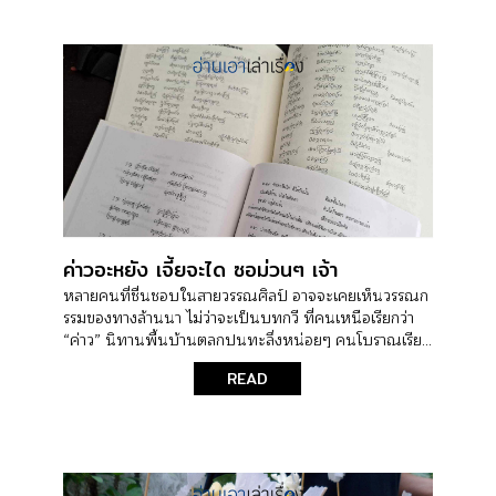
ค่าวอะหยัง เจี้ยจะได ซอม่วนๆ เจ้า
หลายคนที่ชื่นชอบในสายวรรณศิลป์ อาจจะเคยเห็นวรรณก
รรมของทางล้านนา ไม่ว่าจะเป็นบทกวี ที่คนเหนือเรียกว่า
“ค่าว” นิทานพื้นบ้านตลกปนทะลึ่งหน่อยๆ คนโบราณเรีย...
READ