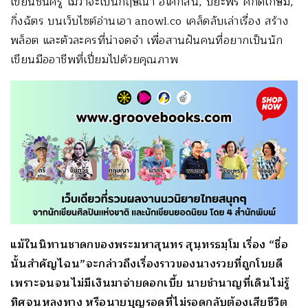
เขียนชั้นครู ไม่ว่าจะเป็นกฤษณา อโศกสิน, ปิยะพร ศักดิ์เกษม,
กิ่งฉัตร บนเว็บไซต์อ่านเอา anowl.co เคล็ดลับเล่าเรื่อง สร้าง
พล็อต และตัวละครที่น่าจดจำ เพื่อสานฝันคนที่อยากเป็นนัก
เขียนมืออาชีพที่เปี่ยมไปด้วยคุณภาพ
แม้ในนิทานชาดกของพระมหาสุนทร สุนฺทรธมฺโม เรื่อง “ชื่อ
นั้นสำคัญไฉน”จะกล่าวถึงเรื่องราวของนางรวยที่ถูกโบยดี
เพราะจนจนไม่มีเงินมาจ่ายดอกเบี้ย นายชำนาญที่เดินไม่รู้
ทิศจนหลงทาง หรือนายบุญรอดที่ไม่รอดกลับต้องเสียชีวิต