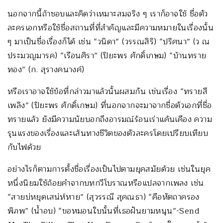
นอกจากนี้ถ้าชอบและคิดว่าเหมาะสมจริง ๆ เราก็อาจใช้ ชื่อตัว
ละครเอกหรือใช้ชื่อสถานที่ที่สำคัญและมีความหมายในเรื่องนั้น
ๆ มาเป็นชื่อเรื่องก็ได้ เช่น “วนิดา” (วรรณสิริ) “ปริศนา” (ว ณ
ประมวญมารค) “เรือนศิรา” (ปิยะพร ศักดิ์เกษม) “บ้านทราย
ทอง” (ก. สุรางคนางค์)
หรือเราอาจใช้ข้อที่กล่าวมาแล้วนั้นผสมกัน เช่นเรื่อง “ทรายสี
เพลิง” (ปิยะพร ศักดิ์เกษม) ที่นอกจากจะมาจากชื่อตัวเอกที่ชื่อ
ทรายแล้ว ยังมีความนัยบอกถึงอารมณ์ร้อนเร่าแค้นเคือง ความ
รุนแรงของเรื่องและเส้นทางชีวิตของตัวละครโดยเปรียบเทียบ
กับไฟด้วย
อย่างไรก็ตามการตั้งชื่อเรื่องเป็นไปตามยุคสมัยด้วย เช่นในยุค
หนึ่งนิยมใช้ถ้อยคำจากบทกวีโบราณหรือแปลจากเพลง เช่น
“สายบ่หยุดเสน่ห์หาย” (สุวรรณี สุคณธา) “คือหัตถาครอง
พิภพ” (น้ำอบ) “ขอหมอนใบนั้นที่เธอฝันยามหนุน”-Send