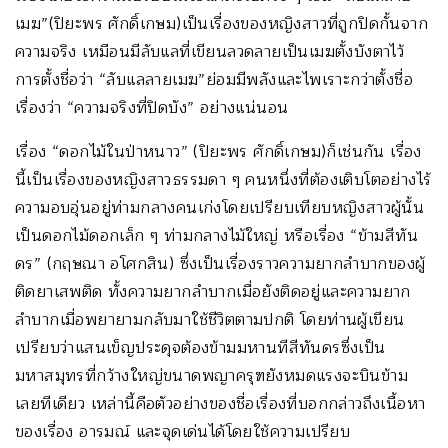
เมฆ”(ปิยะพร ศักดิ์เกษม)เป็นเรื่องของหญิงสาวที่ถูกปิดกั้นจาก
ความจริง เหมือนมีลับแลที่เขียนลวดลายเป็นเมฆตั้งบังตาไว้
การตั้งชื่อว่า “ลับแลลายเมฆ”ย่อมมีพลังและไพเราะกว่าตั้งชื่อ
เรื่องว่า “ความจริงที่ปิดบัง” อย่างแน่นอน
เรื่อง “ดอกไม้ในป่าหนาว” (ปิยะพร ศักดิ์เกษม)ก็เช่นกัน เรื่อง
นี้เป็นเรื่องของหญิงสาวธรรมดา ๆ คนหนึ่งที่ต้องเติบโตอย่างไร้
ความอบอุ่นอยู่ท่ามกลางคนเก่งโดยเปรียบเทียบหญิงสาวผู้นั้น
เป็นดอกไม้ดอกเล็ก ๆ ท่ามกลางไม้ใหญ่ หรือเรื่อง “ข้ามสีทัน
ดร” (กฤษณา อโศกสิน) ซึ่งเป็นเรื่องราวความยากลำบากของผู้
ติดยาเสพติด ทั้งความยากลำบากเมื่อยังติดอยู่และความยาก
ลำบากเมื่อพยายามกลับมาใช้ชีวิตตามปกติ โดยท่านผู้เขียน
เปรียบว่าแสนเข็ญประดุจต้องข้ามมหานทีสีทันดรซึ่งเป็น
มหาสมุทรที่กว้างใหญ่ขนาดพญาครุฑยังหมดแรงจะบินข้าม
เลยทีเดียว เหล่านี้คือตัวอย่างของชื่อเรื่องที่บอกกล่าวถึงเนื้อหา
ของเรื่อง อารมณ์ และจุดเด่นได้โดยใช้ความเปรียบ