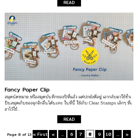
READ
Fancy Paper Clip
สมุดนัดหมาย หรือสมุดบันทึกของปีที่แล้ว แต่ปกยังดีอยู่ เอากลับมาใช้ซ้ำเ
ป็นสมุดเก็บของจุกจิกอื่นได้นะคะ ในที่นี้ ใช้เก็บ Clear Stamps เล็กๆ ที่เ
อาไว้ใช้...
READ
« First
«
...
6
7
8
9
10
...
»
Page 8 of 13