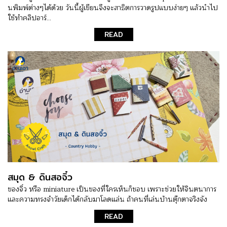
นพิมพ์ต่างๆได้ด้วย วันนี้ผู้เขียนจึงจะสาธิตการวาดรูปแบบง่ายๆ แล้วนำไป
ใช้ทำคลิปอาร์...
READ
สมุด & ดินสอจิ๋ว
ของจิ๋ว หรือ miniature เป็นของที่ใครเห็นก็ชอบ เพราะช่วยให้จินตนาการ
และความทรงจำวัยเด็กได้กลับมาโลดแล่น ถ้าคนที่เล่นบ้านตุ๊กตาจริงจัง
READ