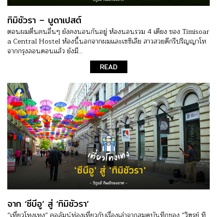
ทิมิชัวรา – บูดาเปสต์
ตอนผมตื่นคนอื่นๆ ยังคงนอนกันอยู่ ห้องนอนรวม 4 เตียง ของ Timisoar
a Central Hostel ห้องนี้นอกจากผมและเซซิเลีย สาวสวยดีกรีปริญญาโท
จากกรุงลอนดอนแล้ว ยังมี...
READ
จาก ‘ซีบีอู’ สู่ ‘ทิมิชัวรา’
“เที่ยวโทงเทง” คอลัมน์ท่องเที่ยวกับเรื่องเล่าจากสมุดบันทึกของ “วิฑูรย์ ทิ