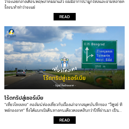
ว่าจะเลยกลางเดือนพฤษภาคมมาแล้ว ผมมีอาการน้ำมูกไหลและจามหลายค
รั้งจนทำท่าว่าจะแย่
READ
โร้ดทริปสู่เซอร์เบีย
“เที่ยวโทงเทง” คอลัมน์ท่องเที่ยวกับเรื่องเล่าจากสมุดบันทึกของ “วิฑูรย์ ทิ
พย์กองลาศ” ซึ่งได้แบกเป้เดินทางคนเดียวตลอดสิบกว่าปีที่ผ่านมา เป็น...
READ