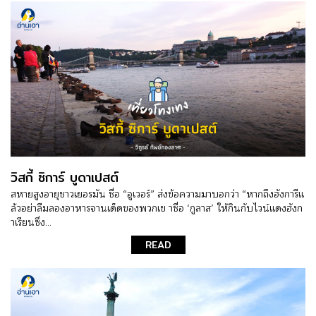
วิสกี้ ซิการ์ บูดาเปสต์
สหายสูงอายุชาวเยอรมัน ชื่อ “อูเวอร์” ส่งข้อความมาบอกว่า “หากถึงฮังการีแ
ล้วอย่าลืมลองอาหารจานเด็ดของพวกเข าชื่อ ‘กูลาส’ ให้กินกับไวน์แดงฮังก
าเรียนซึ่ง...
READ