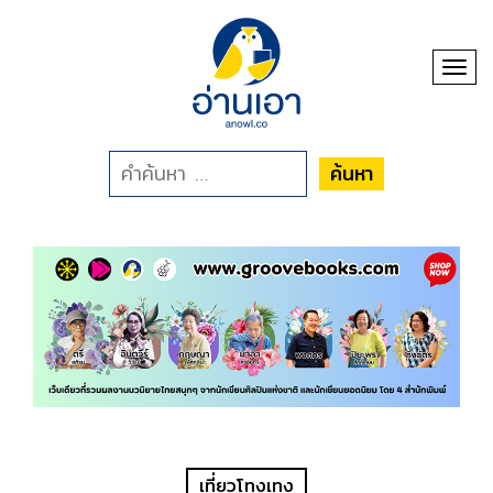
Toggl
ค้นหา
เที่ยวโทงเทง