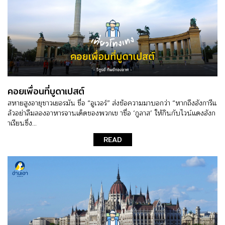
คอยเพื่อนที่บูดาเปสต์
สหายสูงอายุชาวเยอรมัน ชื่อ “อูเวอร์” ส่งข้อความมาบอกว่า “หากถึงฮังการีแ
ล้วอย่าลืมลองอาหารจานเด็ดของพวกเข าชื่อ ‘กูลาส’ ให้กินกับไวน์แดงฮังก
าเรียนซึ่ง...
READ