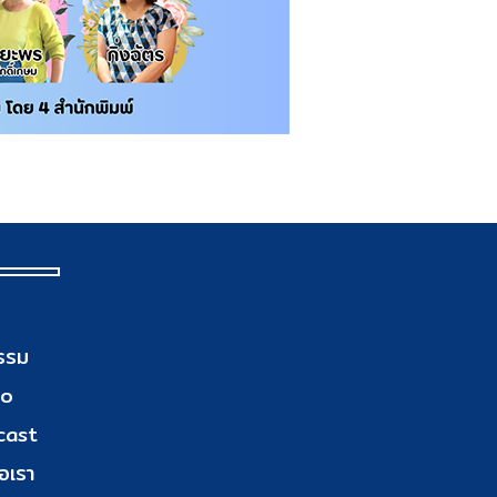
รรม
eo
cast
อเรา