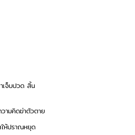
ขาเจ็บปวด สิ้น
ีความคิดฆ่าตัวตาย
 ทำให้ปราณหยุด