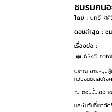
ชมรมคนอ
โดย :
นทธี ศศิ
ตอนล่าสุด :
ชม
เรื่องย่อ :
6345 tota
ปราณ ชายหนุ่มผู้ส
หวังจนตัดสินใจค
ณ ตอนนั้นเอง เขา
และในวันที่เขาตัด