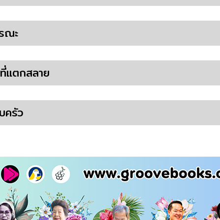
มรณะ
นที่แตกสลาย
บครัว