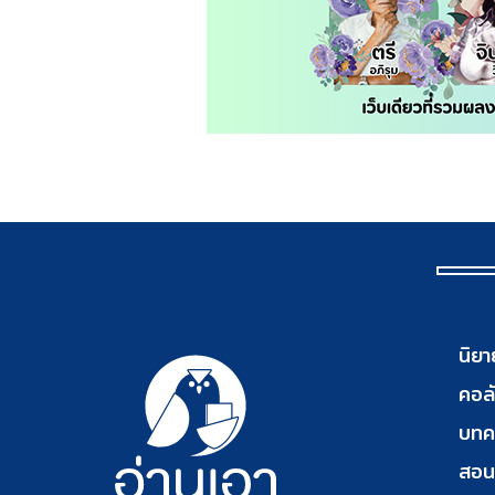
นิยา
คอลั
บทค
สอน