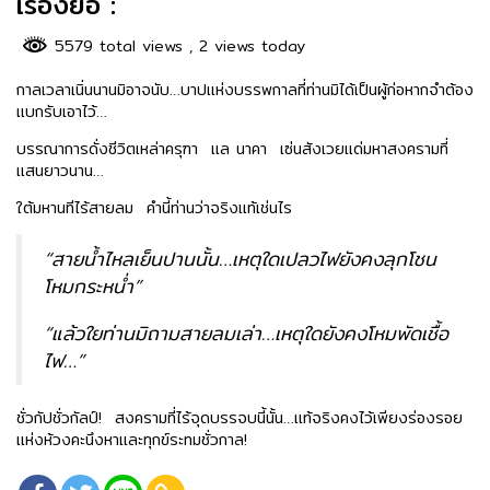
เรื่องย่อ :
5579 total views
, 2 views today
กาลเวลาเนิ่นนานมิอาจนับ…บาปแห่งบรรพกาลที่ท่านมิได้เป็นผู้ก่อหากจำต้อง
แบกรับเอาไว้…
บรรณาการดั่งชีวิตเหล่าครุฑา แล นาคา เซ่นสังเวยแด่มหาสงครามที่
แสนยาวนาน…
ใต้มหานทีไร้สายลม คำนี้ท่านว่าจริงแท้เช่นไร
“สายน้ำไหลเย็นปานนั้น…เหตุใดเปลวไฟยังคงลุกโชน
โหมกระหน่ำ”
“แล้วใยท่านมิถามสายลมเล่า…เหตุใดยังคงโหมพัดเชื้อ
ไฟ…”
ชั่วกัปชั่วกัลป์! สงครามที่ไร้จุดบรรจบนี้นั้น…แท้จริงคงไว้เพียงร่องรอย
แห่งห้วงคะนึงหาและทุกข์ระทมชั่วกาล!