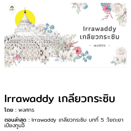
Irrawaddy เกลียวกระซิบ
โดย :
พงศกร
ตอนล่าสุด :
Irrawaddy เกลียวกระซิบ บทที่ 5 :โยดะยา
เปียงทูนจี