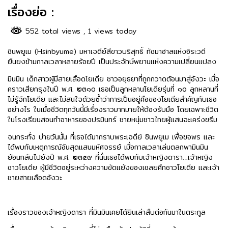
เรื่องย่อ :
552 total views
, 1 views today
ชินพยูเม (Hsinbyume) มหาเจดีย์สีขาวบริสุทธิ์ ทัชมาฮาลแห่งอิระวดี
ยืนยงข้ามกาลเวลาหลายร้อยปี เป็นประจักษ์พยานแห่งความเปลี่ยนแปลง
มินมิน เด็กสาวผู้มีสายเลือดโยเดีย ชาวอยุธยาที่ถูกกวาดต้อนมาสู่อังวะ เมื่อ
คราวเสียกรุงในปี พ.ศ. ๒๓๑๐ เธอเป็นลูกหลานโยเดียรุ่นที่ ๑๐ ลูกหลานที่
ไม่รู้จักโยเดีย และไม่สนใจด้วยซ้ำว่าการเป็นอยู่คือของโยเดียสำคัญกับเธอ
อย่างไร ในเมื่อชีวิตทุกวันนี้มีเรื่องราวมากมายให้ต้องรับมือ โดยเฉพาะชีวิต
ในโรงเรียนสอนทำอาหารของปรมินทร์ ชายหนุ่มชาวไทยผู้แสนจะเคร่งขรึม
จนกระทั่ง บ่ายวันนั้น ที่เธอได้มากราบพระเจดีย์ ชินพยูเม เพื่อขอพร และ
ได้พบกับเหตุการณ์อันสุดแสนมหัศจรรย์ เมื่อกาลเวลาเล่นตลกพามินมิน
ย้อนกลับไปยังปี พ.ศ. ๒๓๕๙ ที่นั่นเธอได้พบกับเจ้าหญิงดารา…เจ้าหญิง
ชาวโยเดีย ผู้มีชีวิตอยู่ระหว่างความขัดแย้งของเชลยศึกชาวโยเดีย และเจ้า
ชายสายเลือดอังวะ
เรื่องราวของเจ้าหญิงดารา ที่มินมินเคยได้ยินเล่าสืบต่อกันมาในตระกูล