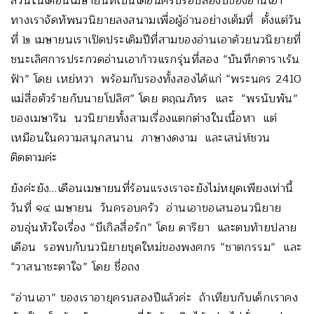
ส่วนในเดือนเมษายนที่เป็นเดือนครบรอบสองปีของอ่านเอา
ทางเราจัดทัพนวนิยายลงสนามเพื่อผู้อ่านอย่างเต็มที่ ตั้งแต่วัน
ที่ ๒ เมษายนเราเปิดประเดิมปีที่สามของอ่านเอาด้วยนวนิยายที่
ชนะเลิศการประกวดอ่านเอาก้าวแรกรุ่นที่สอง “บันทึกดาราเร้น
ฟ้า” โดย เหย่หวา พร้อมกับรองทั้งสองได้แก่ “พระนคร 2410
แม่สื่อตัวร้ายกับนายโปลิศ” โดย ตฤณภัทร และ “พรนับพัน”
ของเมษาริน นวนิยายทั้งสามเรื่องแตกต่างในเนื้อหา แต่
เหมือนในความสนุกสนาน ภาษางดงาม และเสน่ห์ชวน
ติดตามค่ะ
ยังค่ะยัง…เดือนเมษายนที่ร้อนแรงเราจะยังไม่หยุดเพียงเท่านี้
วันที่ ๑๔ เมษายน วันครอบครัว อ่านเอาขอเสนอนวนิยาย
อบอุ่นหัวใจเรื่อง “บีเกิลสื่อรัก” โดย ดาริยา และตบท้ายปลาย
เดือน รอพบกับนวนิยายชุดใหม่ของพงศกร “ชาตกรรม” และ
“วาสนาชะตาใจ” โดย ชื่อถง
“อ่านเอา” ของเราอายุครบสองปีแล้วค่ะ ถ้าเทียบกับเด็กเราคง