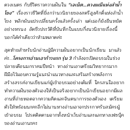
ดวงเนตร กับชีวิตราวความฝันใน
“เจเน็ต…ดวงมณีแห่งลำน้ำ
โขง”
เรื่องราวชีวิตที่ยิ่งกว่านวนิยายของสตรีสูงศักดิ์แห่งลำน้ำ
โขง พลิกผันแปรเปลี่ยนครั้งแล้วครั้งเล่า แต่เธอก็ยังยืนหยัด
อย่างทรนง อัตชีวประวัติที่บันทึกในแบบกึ่งนวนิยายเรื่องนี้
บอกได้คำเดียวว่าห้ามพลาดค่ะ
สุดท้ายสำหรับนักอ่านผู้มีความฝันอยากเป็นนักเขียน มาแล้ว
ค่ะ…
โครงการอ่านเอาก้าวแรก รุ่น 3
กำลังจะเปิดอบรมในช่วง
ปลายเดือนมกราคมปีหน้า ทางอ่านเอาเตรียมวิทยากรมาก
ฝีมือไว้มอบความรู้แนะนำแนวทางและเสริมสร้างพลังการ
สร้างสรรค์งานเขียนแก่ผู้เข้าอบรมอย่างเต็มที่ ใครสนใจอยาก
ทำความฝันของตัวเองให้เป็นจริงอยากเป็นนักเขียนอยากมีผล
งานที่ถ่ายทอดจากความคิดและจินตนาการของตัวเอง เตรียม
ตัวให้พร้อมนะคะอีกไม่นานทางอ่านเอาจะประกาศรับสมัครผู้
เข้าอบรม โปรดติดตามจากทั้งหน้าเว็บอ่านและและทางเฟซบุ๊ค
ของอ่านเอานะคะ