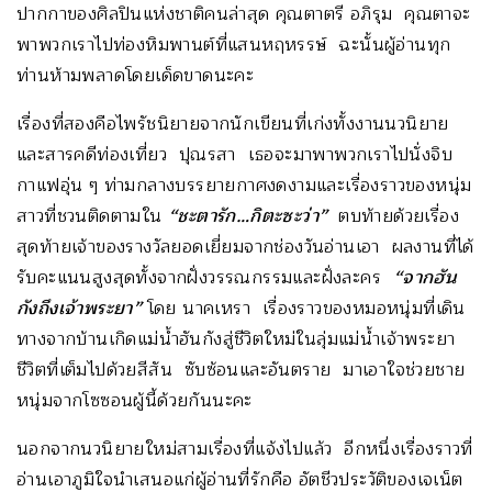
ปากกาของศิลปินแห่งชาติคนล่าสุด คุณตาตรี อภิรุม คุณตาจะ
พาพวกเราไปท่องหิมพานต์ที่แสนหฤหรรษ์ ฉะนั้นผู้อ่านทุก
ท่านห้ามพลาดโดยเด็ดขาดนะคะ
เรื่องที่สองคือไพรัชนิยายจากนักเขียนที่เก่งทั้งงานนวนิยาย
และสารคดีท่องเที่ยว ปุณรสา เธอจะมาพาพวกเราไปนั่งจิบ
กาแฟอุ่น ๆ ท่ามกลางบรรยายกาศงดงามและเรื่องราวของหนุ่ม
สาวที่ชวนติดตามใน
“ชะตารัก…กิตะซะว่า”
ตบท้ายด้วยเรื่อง
สุดท้ายเจ้าของรางวัลยอดเยี่ยมจากช่องวันอ่านเอา ผลงานที่ได้
รับคะแนนสูงสุดทั้งจากฝั่งวรรณกรรมและฝั่งละคร
“จากฮัน
กังถึงเจ้าพระยา”
โดย นาคเหรา เรื่องราวของหมอหนุ่มที่เดิน
ทางจากบ้านเกิดแม่น้ำฮันกังสู่ชีวิตใหม่ในลุ่มแม่น้ำเจ้าพระยา
ชีวิตที่เต็มไปด้วยสีสัน ซับซ้อนและอันตราย มาเอาใจช่วยชาย
หนุ่มจากโซซอนผู้นี้ด้วยกันนะคะ
นอกจากนวนิยายใหม่สามเรื่องที่แจ้งไปแล้ว อีกหนึ่งเรื่องราวที่
อ่านเอาภูมิใจนำเสนอแก่ผู้อ่านที่รักคือ อัตชีวประวัติของเจเน็ต