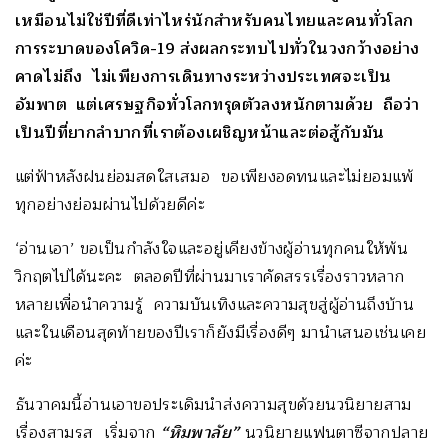
เหมือนไม่ใช่ปีที่ดีเท่าไหร่นักสำหรับคนไทยและคนทั่วโลก
การระบาดของโควิด-19 ส่งผลกระทบไปทั่วในวงกว้างอย่าง
คาดไม่ถึง ไม่เพียงการเดินทางระหว่างประเทศจะเป็น
อัมพาต แต่เศรษฐกิจทั่วโลกทรุดตัวลงหนักตามด้วย ถือว่า
เป็นปีที่ยากลำบากที่เราต้องเผชิญหน้าและต่อสู้กับมัน
แต่ฟ้าหลังฝนย่อมสดใสเสมอ ขอเพียงอดทนและไม่ยอมแพ้
ทุกอย่างย่อมผ่านไปด้วยดีค่ะ
‘อ่านเอา’ ขอเป็นกำลังใจและอยู่เคียงข้างผู้อ่านทุกคนให้พ้น
วิกฤตไปได้นะคะ ตลอดปีที่ผ่านมาเราคัดสรรเรื่องราวหลาก
หลายเพื่อนำความรู้ ความบันเทิงและความสุขสู่ผู้อ่านถึงบ้าน
และในเดือนสุดท้ายของปีเราก็ยังมีเรื่องดีๆ มานำเสนอเช่นเคย
ค่ะ
ธันวาคมนี้อ่านเอาขอประเดิมนำส่งความสุขด้วยนวนิยายสาม
เรื่องสามรส เริ่มจาก
“หิมพาลัย”
นวนิยายแฟนตาซีจากปลาย