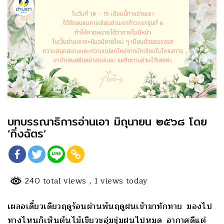
บทบรรณาธิการอ่านเอา มิถุนายน ๒๕๖๘ โดย
‘กิ่งฉัตร’
240 total views
, 1 views today
เผลอเดี๋ยวเดียวฤดูร้อนผ่านพ้นฤดูฝนเข้ามาทักทาย มองไป
ทางไหนก็เห็นต้นไม้เขียวชอุ่มชุ่มฝนไปหมด อากาศดีแต่