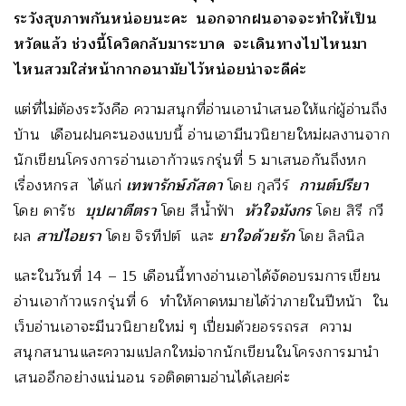
ระวังสุขภาพกันหน่อยนะคะ นอกจากฝนอาจจะทำให้เป็น
หวัดแล้ว ช่วงนี้โควิดกลับมาระบาด จะเดินทางไปไหนมา
ไหนสวมใส่หน้ากากอนามัยไว้หน่อยน่าจะดีค่ะ
แต่ที่ไม่ต้องระวังคือ ความสนุกที่อ่านเอานำเสนอให้แก่ผู้อ่านถึง
บ้าน เดือนฝนคะนองแบบนี้ อ่านเอามีนวนิยายใหม่ผลงานจาก
นักเขียนโครงการอ่านเอาก้าวแรกรุ่นที่ 5 มาเสนอกันถึงหก
เรื่องหกรส ได้แก่
เทพารักษ์ภัสดา
โดย กุลวีร์
กานต์ปรีย
า
โดย ดารัช
บุปผาตีตรา
โดย สีน้ำฟ้า
หัวใจมังกร
โดย สิรี กวี
ผล
สาปไอยรา
โดย จิรทีปต์ และ
ยาใจด้วยรัก
โดย ลิลนิล
และในวันที่ 14 – 15 เดือนนี้ทางอ่านเอาได้จัดอบรมการเขียน
อ่านเอาก้าวแรกรุ่นที่ 6 ทำให้คาดหมายได้ว่าภายในปีหน้า ใน
เว็บอ่านเอาจะมีนวนิยายใหม่ ๆ เปี่ยมด้วยอรรถรส ความ
สนุกสนานและความแปลกใหม่จากนักเขียนในโครงการมานำ
เสนออีกอย่างแน่นอน รอติดตามอ่านได้เลยค่ะ