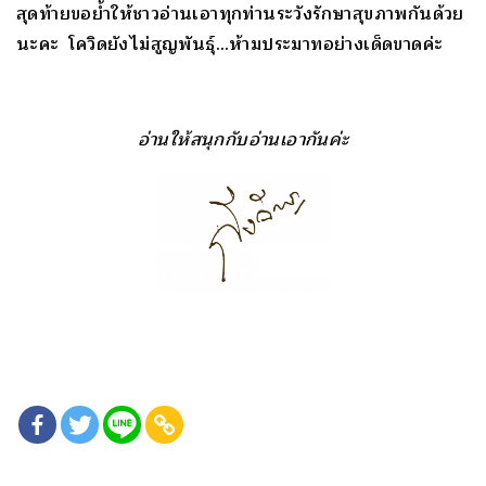
สุดท้ายขอย้ำให้ชาวอ่านเอาทุกท่านระวังรักษาสุขภาพกันด้วย
นะคะ โควิดยังไม่สูญพันธุ์…ห้ามประมาทอย่างเด็ดขาดค่ะ
อ่านให้สนุกกับอ่านเอากันค่ะ