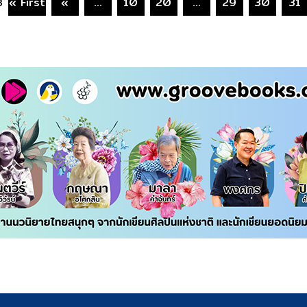
« First
«
...
10
20
...
29
30
31
3