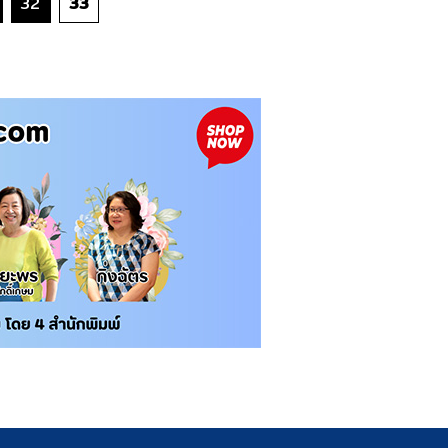
32
33