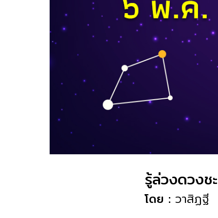
รู้ล่วงดวง
โดย :
วาสิฏฐี