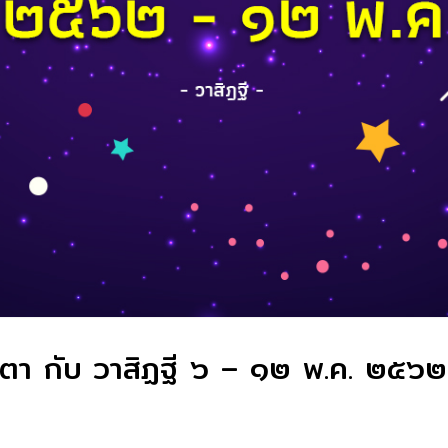
ชะตา กับ วาสิฏฐี ๖ – ๑๒ พ.ค. ๒๕๖๒