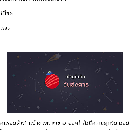
ะมีโชค
แรงดี
นรอบตัวท่านบ้าง เพราะเขาอาจจะกำลังมีความทุกข์บางอย่างอ