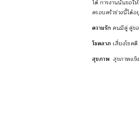
ได้ การงานนั้นขอให
ครอบครัวช่วงนี้ได้
ความรัก
คนมีคู่ คู่
โชคลาภ
เสี่ยงโชคดี
สุขภาพ
สุขภาพแข็ง