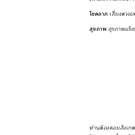
โชคลาภ
เสี่ยงดวงจ
สุขภาพ
สุขภาพแข็ง
ท่านต้องคอยสังเกตค