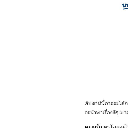
สัปดาห์นี้อาจจะได้ก
จะนำพาเรื่องดีๆ มาส
ความรัก
คนโสดจะได