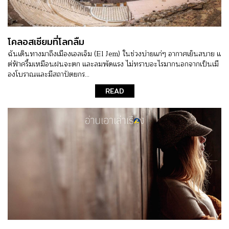
โคลอสเซียมที่โลกลืม
ฉันเดินทางมาถึงเมืองเอลเจ็ม (El Jem) ในช่วงบ่ายแก่ๆ อากาศเย็นสบาย แ
ต่ฟ้าครึ้มเหมือนฝนจะตก และลมพัดแรง ไม่ทราบอะไรมากนอกจากเป็นเมื
องโบราณและมีสถาปัตยกร...
READ