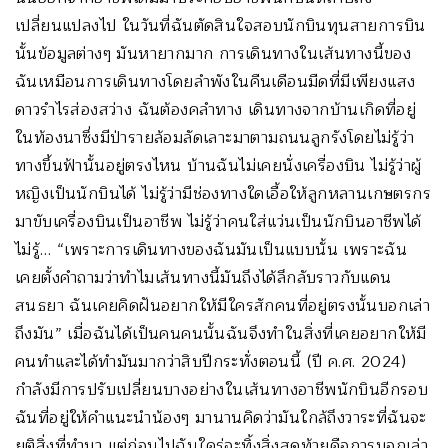
เปลี่ยนแปลงไป ในวันที่ฉันตัดสินใจสอบนักบินทุนสายการบิน
นั้นข้อมูลต่างๆ มันหายากมาก การเดินทางในเส้นทางนี้ของ
ฉันเหมือนการเดินทางโดยลำพังในคืนเดือนมืดที่มีเพียงแสง
ดาวรำไรส่องสว่าง ฉันต้องคลำทาง เดินทางจากบ้านเกิดที่อยู่
ในท้องนาซึ่งมีป่ารายล้อมลัดเลาะมาตามถนนลูกรังโดยไม่รู้ว่า
ทางขึ้นฟ้านั้นอยู่ตรงไหน บ้านฉันไม่เคยนั่งเครื่องบิน ไม่รู้ว่าผู้
หญิงเป็นนักบินได้ ไม่รู้ว่ามีช่องทางใดเอื้อให้ลูกหลานเกษตรกร
มาขับเครื่องบินเป็นอาชีพ ไม่รู้ว่าคนใส่แว่นเป็นนักบินอาชีพได้
ไม่รู้… “เพราะการเดินทางของฉันมันเป็นแบบนั้น เพราะฉัน
เคยตั้งคำถามว่าทำไมเส้นทางนี้มันถึงได้ลึกลับราวกับแดน
สนธยา ฉันเคยคิดฝันอยากให้มีใครสักคนที่อยู่ตรงนั้นบอกเล่า
ถึงมัน” เมื่อฉันได้เป็นคนคนนั้นฉันจึงทำในสิ่งที่เคยอยากให้มี
คนทำและได้ทำมันมากว่าสิบปีกระทั่งตอนนี้ (ปี ค.ศ. 2024)
กำลังมีการปรับเปลี่ยนบางอย่างในเส้นทางอาชีพนักบินอีกรอบ
ฉันที่อยู่ให้คำแนะนำน้องๆ มานานคิดว่ามันใกล้ถึงวาระที่ฉันจะ
ยุติสิ่งที่ทำมา แต่ก่อนไปฉันใคร่จะทิ้งสิ่งสุดท้ายคือการบอกเล่า