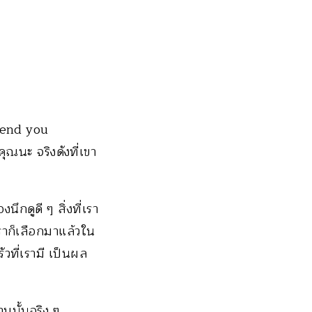
mend you
ุณนะ จริงดังที่เขา
นึกดูดี ๆ สิ่งที่เรา
เราก็เลือกมาแล้วใน
ัวที่เรามี เป็นผล
ามนั้นจริง ๆ