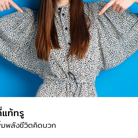
่แท้ทรู
พิ่มพลังชีวิตคิดบวก