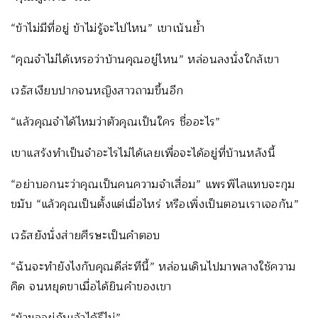
“ข้าไม่มีที่อยู่ ข้าไม่รู้จะไปไหน” เขาเน้นย้ำ
“คุณจำไม่ได้เหรอว่าบ้านคุณอยู่ไหน” หล่อนลงนั่งใกล้เขา
เวธัสเงียบปากจนหญิงสาวถามขึ้นอีก
“แล้วคุณจำได้ไหมว่าตัวคุณเป็นใคร ชื่ออะไร”
เขาแสร้งทำเป็นจำอะไรไม่ได้เลยเพื่อจะได้อยู่ที่บ้านหลังนี้
“อย่าบอกนะว่าคุณเป็นคนความจำเสื่อม” แพรพิไลแทบจะกุม
ขมับ “แล้วคุณเป็นตั้งแต่เมื่อไหร่ หรือเพิ่งเป็นตอนเราเจอกัน”
เวธัสยังนั่งส่ายศีรษะเป็นคำตอบ
“ฉันจะทำยังไงกับคุณดีล่ะทีนี้” หล่อนเดินไปมาพลางใช้ความ
คิด จนหยุดขาเมื่อได้ยินคำของเขา
“ข้าขออยู่กับเจ้าได้รึไม่”