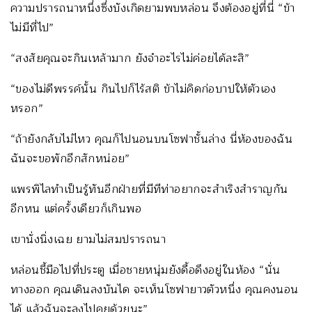
ความปรารถนาหนึ่งซึ่งบังเกิดยามพบหล่อน จึงต้องอยู่ที่นี่ “ข้า
ไม่มีที่ไป”
“สงสัยคุณจะกินเหล้ามาก ยังจำอะไรไม่ค่อยได้ละสิ”
“ของไม่ดีพรรค์นั้น กินไปก็ไร้สติ ข้าไม่คิดก่อบาปให้ตัวเอง
หรอก”
“ถ้ายังกลับไม่ไหว คุณก็ไปนอนบนโซฟาชั้นล่าง นี่ห้องของฉัน
ฉันจะขอพักอีกสักหน่อย”
แพรพิไลทำเป็นรู้ทันอีกฝ่ายที่มีทีท่าอยากจะสำเริงสำราญกัน
อีกหน แต่ครั้งเดียวก็เกินพอ
เขานั่งนิ่งเฉย ยามไม่สมปรารถนา
หล่อนชี้มือไปที่ประตู เมื่อชายหนุ่มยังดื้อดึงอยู่ในห้อง “นั่น
ทางออก คุณเดินลงบันได จะเห็นโซฟายาวตัวหนึ่ง คุณคงนอน
ได้ แล้วฉันจะลงไปคุยด้วยนะ”