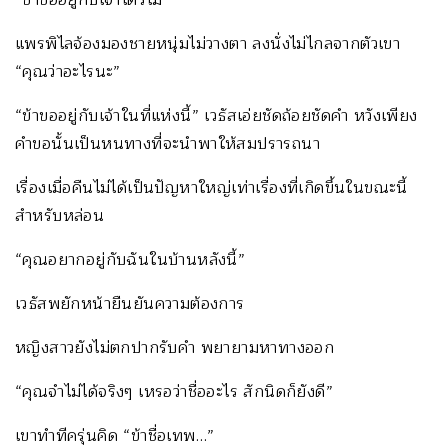
แพรพิไลจ้องมองชายหนุ่มไม่วางตา ลงนั่งไม่ไกลจากตัวเขา
“คุณว่าอะไรนะ”
“ข้าขออยู่กับเจ้าในที่แห่งนี้” เวธัสเอ่ยชัดถ้อยชัดคำ หวังเพียง
คำขอนั้นเป็นหนทางที่จะนำพาให้สมปรารถนา
เรื่องเมื่อคืนไม่ได้เป็นปัญหาใหญ่เท่าเรื่องที่เกิดขึ้นในขณะนี้
สำหรับหล่อน
“คุณอยากอยู่กับฉันในบ้านหลังนี้”
เวธัสพยักหน้ายืนยันความต้องการ
หญิงสาวยังไม่ตกปากรับคำ พยายามหาทางออก
“คุณจำไม่ได้จริงๆ เหรอว่าชื่ออะไร สักนิดก็ยังดี”
เขาทำทีครุ่นคิด “ข้าชื่อเทพ…”