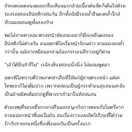
ลำคอตลอดจนแผงอกซึ่งเห็นแนวกล้ามเนื้อเด่นชัดก็เต็มไปด้วย
ร่องรอยของลิปสติกเช่นกัน อีกทั้งยังมีรอยจ้ำสีแดงคล้ำใกล้
หัวนมอมชมพูทั้งสองข้าง
พอไล่สายตาลงมาตรงหน้าท้องของเขาก็มีรอยสีแดงของ
ลิปสติกไม่ต่างกัน จนแพรพิไลเริ่มหน้าร้อนผ่าว ยามมองลงต่ำ
กว่านั้น แม้เขาเหมือนจะสวมโจงกระเบนสีขาวอยู่ก็ตาม
“เจ้าได้ยินข้ารึไม่” เวธัสเห็นหล่อนนั่งนิ่ง ไม่ยอมพูดจา
แพรพิไลทราบดีว่าพลาดท่าเสียทีให้แก่ผู้ชายตรงหน้า แต่จะ
โทษเขาก็ไม่เต็มปาก เพราะหล่อนเป็นผู้กระทำจนสุขสมและยัง
เป็นฝ่ายผิดเต็มประตูที่พาเขาเข้ามาในห้องนอน
ด้วยเหตุที่ชอบเที่ยวกลางคืนและสนุกกับการตอบรับไมตรีจาก
ชายแปลกหน้าที่เจอในผับ จนเรื่องราวเลยเถิดไปไกลที่ได้ร่วม
รักกับชายคนหนึ่งซึ่งเพิ่งเจอกันเป็นครั้งแรก