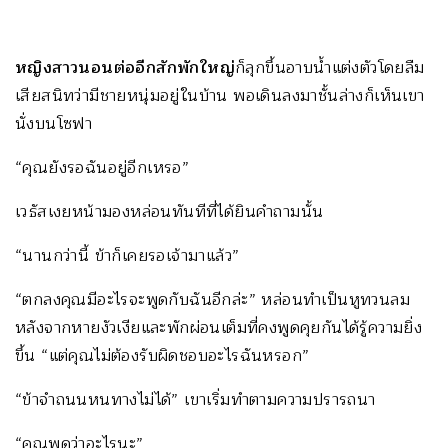
หญิงสาวนอนต่ออีกสักพักใหญ่
ก็ลุกขึ้นอาบน้ำแต่งตัวโดยลืม
เสียสนิทว่ามีชายหนุ่มอยู่ในบ้าน พอเดินลงมาชั้นล่างก็เห็นเขา
นั่งบนโซฟา
“คุณยังรอฉันอยู่อีกเหรอ”
เวธัสเงยหน้ามองหล่อนทันทีที่ได้ยินคำถามนั้น
“นานกว่านี้ ข้าก็เคยรอเจ้ามาแล้ว”
“ตกลงคุณมีอะไรจะพูดกับฉันอีกล่ะ” หล่อนทำเป็นหูทวนลม
หลังจากหายงัวเงียและพักผ่อนเต็มที่คงพูดคุยกันได้รู้ความยิ่ง
ขึ้น “แต่คุณไม่ต้องรับผิดชอบอะไรฉันหรอก”
“ข้าจำถนนหนทางไม่ได้” เขาเริ่มทำตามความปรารถนา
“คุณพูดว่าอะไรนะ”