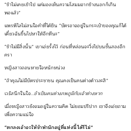
“ข้าไม่เคยเข้าไป แค่มองเห็นความโสมมจากข้างนอกก็เกิน
พอแล้ว”
แพรพิไลไม่สนใจคำที่ได้ยิน “บัตรอาจอยู่ในกระเป๋าของคุณก็ได้
เดี๋ยวฉันขึ้นไปหาให้อีกทีนะ”
“ข้าไม่มีสิ่งนั้น” เขาเอ่ยรั้งไว้ ก่อนที่หล่อนจะวิ่งไปบนชั้นสองอีก
ครา
หญิงสาวถอนหายใจหนักหน่วง
“ถ้าคุณไม่มีบัตรประชาชน คุณคงเป็นคนต่างด้าวละสิ”
เวธัสนึกในใจ…
ข้าเป็นคนต่างภพภูมิกับเจ้าต่างหาก
เมื่อหญิงสาวยังจมอยู่ในความคิด ไม่ยอมปริปาก เขาจึงเอ่ยถาม
เพื่อความแน่ใจ
“ตกลงเจ้าจะให้ข้าพำนักอยู่ที่แห่งนี้ได้รึไม่”