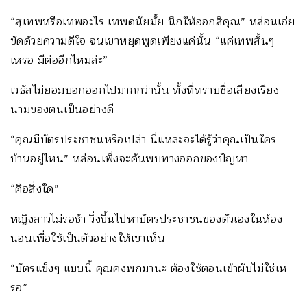
“สุเทพหรือเทพอะไร เทพดนัยมั้ย นึกให้ออกสิคุณ” หล่อนเอ่ย
ขัดด้วยความดีใจ จนเขาหยุดพูดเพียงแค่นั้น “แค่เทพสั้นๆ
เหรอ มีต่ออีกไหมล่ะ”
เวธัสไม่ยอมบอกออกไปมากกว่านั้น ทั้งที่ทราบชื่อเสียงเรียง
นามของตนเป็นอย่างดี
“คุณมีบัตรประชาชนหรือเปล่า นี่แหละจะได้รู้ว่าคุณเป็นใคร
บ้านอยู่ไหน” หล่อนเพิ่งจะค้นพบทางออกของปัญหา
“คือสิ่งใด”
หญิงสาวไม่รอช้า วิ่งขึ้นไปหาบัตรประชาชนของตัวเองในห้อง
นอนเพื่อใช้เป็นตัวอย่างให้เขาเห็น
“บัตรแข็งๆ แบบนี้ คุณคงพกมานะ ต้องใช้ตอนเข้าผับไม่ใช่เห
รอ”