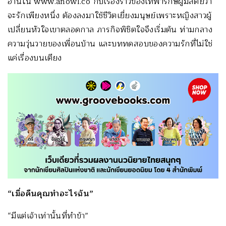
อ่านใน www.anowl.co กับเรื่องราวของเทพารักษ์ผู้มีสัตย์ว่า
จะรักเพียงหนึ่ง ต้องลงมาใช้ชีวิตเยี่ยงมนุษย์เพราะหญิงสาวผู้
เปลี่ยนหัวใจเขาตลอดกาล ภารกิจพิชิตใจจึงเริ่มต้น ท่ามกลาง
ความวุ่นวายของเพื่อนบ้าน และบททดสอบของความรักที่ไม่ใช่
แค่เรื่องบนเตียง
“เมื่อคืนคุณทำอะไรฉัน”
“มีแต่เจ้าเท่านั้นที่ทำข้า”