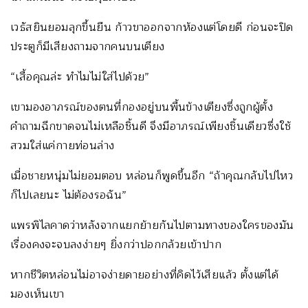
เวธัสยินยอมลุกขึ้นยืน ก้าวขาออกจากห้องแต่โดยดี ก่อนจะปิด
ประตูก็มีเสียงถามจากคนบนเตียง
“เสื้อคุณล่ะ ทำไมไม่ใส่ไปด้วย”
เขามองอาภรณ์ของตนที่กองอยู่บนพื้นข้างเตียงซึ่งถูกผู้ตั้ง
คำถามฉีกขาดจนไม่เหลือชิ้นดี จึงมีอาภรณ์เพียงชิ้นเดียวซึ่งใช้
สวมใส่แค่กายท่อนล่าง
เมื่อชายหนุ่มไม่ยอมตอบ หล่อนก็พูดขึ้นอีก “ถ้าคุณกลับไปไหว
ก็ไปเลยนะ ไม่ต้องรอฉัน”
แพรพิไลคาดว่าหลังจากแยกย้ายกันไปตามทางของใครของมัน
เรื่องคงจะจบลงง่ายๆ ยิ่งกว่าปอกกล้วยเข้าปาก
หากชีวิตหล่อนไม่อาจง่ายดายอย่างที่คิดไว้เสียแล้ว ตั้งแต่ได้
มองเห็นเขา