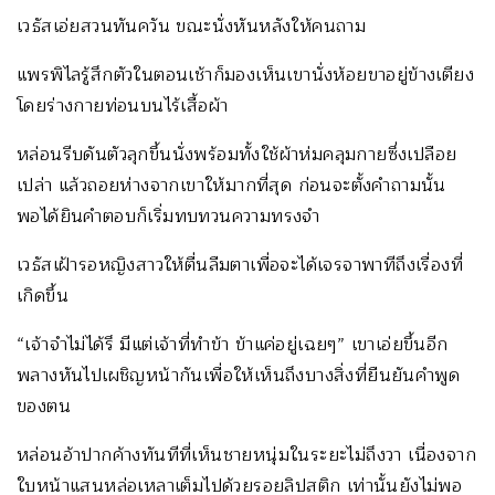
เวธัสเอ่ยสวนทันควัน ขณะนั่งหันหลังให้คนถาม
แพรพิไลรู้สึกตัวในตอนเช้าก็มองเห็นเขานั่งห้อยขาอยู่ข้างเตียง
โดยร่างกายท่อนบนไร้เสื้อผ้า
หล่อนรีบดันตัวลุกขึ้นนั่งพร้อมทั้งใช้ผ้าห่มคลุมกายซึ่งเปลือย
เปล่า แล้วถอยห่างจากเขาให้มากที่สุด ก่อนจะตั้งคำถามนั้น
พอได้ยินคำตอบก็เริ่มทบทวนความทรงจำ
เวธัสเฝ้ารอหญิงสาวให้ตื่นลืมตาเพื่อจะได้เจรจาพาทีถึงเรื่องที่
เกิดขึ้น
“เจ้าจำไม่ได้รึ มีแต่เจ้าที่ทำข้า ข้าแค่อยู่เฉยๆ” เขาเอ่ยขึ้นอีก
พลางหันไปเผชิญหน้ากันเพื่อให้เห็นถึงบางสิ่งที่ยืนยันคำพูด
ของตน
หล่อนอ้าปากค้างทันทีที่เห็นชายหนุ่มในระยะไม่ถึงวา เนื่องจาก
ใบหน้าแสนหล่อเหลาเต็มไปด้วยรอยลิปสติก เท่านั้นยังไม่พอ