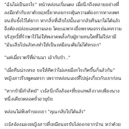
“ฉันไม่เป็นอะไร” หน้าหล่อนเริ่มแดง เมื่อนึกถึงหลายอย่างที่
ลงมือทำกับเขาด้วยฤทธิ์ยาคอยกระตุ้นความต้องการทางเพศ
จนยับยั้งไว้ได้ยาก หากสิ่งที่เสียไปนั้นเอากลับคืนมาไม่ได้แล้ว
จึงต้องปล่อยเลยตามเลย โดยเฉพาะเยื่อพรหมจรรย์และความ
บริสุทธิ์ที่รักษาไว้ไม่ให้พลาดพลั้งกับผู้ชายคนใดที่ไม่ใช่สามี
“มันเสียไปแล้วคงทำให้เป็นเหมือนเดิมไม่ได้หรอก”
“แต่เมื่อราตรีที่ผ่านมา เจ้ากับข้า…”
“เมื่อคืนน่ะเหรอ ขอให้คิดว่าไม่เคยมีอะไรเกิดขึ้นก็แล้วกัน”
หญิงสาวรีบพูดแทรก เพราะหล่อนเองที่ไปยุ่งเกี่ยวกับเขาก่อน
“หากข้ามีคำสัตย์” เวธัสนึกถึงสัจจะที่ขอเสพสังวาสเพียงนาง
หนึ่งเดียวตลอดชั่วอายุขัย
หล่อนไม่ฟังคำของเขา “คุณกลับไปได้แล้ว”
เวธัสจ้องมองหญิงสาวที่เหมือนจะขับไล่ออกจากบ้าน ทว่าด้วย