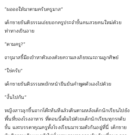
“ผอออให้มาตามครับครูมาส”
เด็กชายขันติธรรมเอ่ยบอกครูประจำชั้นคนสวยคนใหม่ด้วย
ท่าทางเขินอาย
“ตามครู?”
จารุมาสชี้มือเข้าหาตัวเองด้วยความสงสัยขณะถามลูกศิษย์
“ใช่ครับ”
เด็กชายขันติธรรมพยักหน้ายืนยันคำพูดตัวเองไปด้วย
“งั้นไปกัน”
หญิงสาวลุกขึ้นจากโต๊ะทันทีแล้วเดินตามหลังเด็กนักเรียนไปยัง
พื้นที่ของโรงอาหาร ที่ตอนนี้เต็มไปด้วยเด็กนักเรียนทุกระดับ
ชั้น และบรรดาคุณครูทั้งโรงเรียนมารวมตัวกันอยู่ที่นี่ เด็กชาย