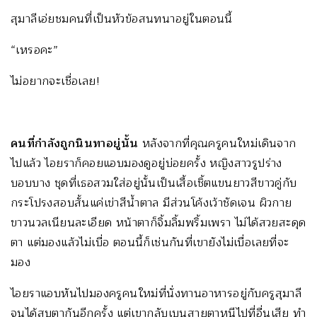
สุมาลีเอ่ยชมคนที่เป็นหัวข้อสนทนาอยู่ในตอนนี้
“เหรอคะ”
ไม่อยากจะเชื่อเลย!
คนที่กำลังถูกนินทาอยู่นั้น
หลังจากที่คุณครูคนใหม่เดินจาก
ไปแล้ว ไอยราก็คอยแอบมองดูอยู่บ่อยครั้ง หญิงสาวรูปร่าง
บอบบาง ชุดที่เธอสวมใส่อยู่นั้นเป็นเสื้อเชิ้ตแขนยาวสีขาวคู่กับ
กระโปรงสอบสั้นแค่เข่าสีน้ำตาล มีส่วนโค้งเว้าชัดเจน ผิวกาย
ขาวนวลเนียนละเอียด หน้าตาก็จิ้มลิ้มพริ้มเพรา ไม่ได้สวยสะดุด
ตา แต่มองแล้วไม่เบื่อ ตอนนี้ก็เช่นกันที่เขายังไม่เบื่อเลยที่จะ
มอง
ไอยราแอบหันไปมองครูคนใหม่ที่นั่งทานอาหารอยู่กับครูสุมาลี
จนได้สบตากันอีกครั้ง แต่เขากลับเบนสายตาหนีไปที่อื่นเสีย ทำ