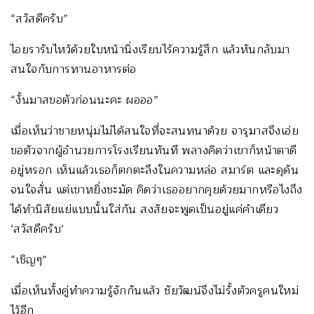
“สวัสดีครับ”
ไอยรารับไหว้ด้วยใบหน้านิ่งเรียบไร้ความรู้สึก แล้วหันกลับมา
สนใจกับการทานอาหารต่อ
“งั้นมาสขอตัวก่อนนะคะ ผอออ”
เมื่อเห็นว่าชายหนุ่มไม่ได้สนใจที่จะสนทนาด้วย จารุมาสจึงเอ่ย
ขอตัวจากผู้อำนวยการโรงเรียนทันที พลางคิดว่าเขาก็หน้าตาดี
อยู่หรอก เห็นแล้วเธอก็ตกตะลึงในความหล่อ สมาร์ต และดุดัน
จนใจสั่น แต่เขาหยิ่งชะมัด คิดว่าเธออยากคุยด้วยมากหรือไงถึง
ได้ทำนิสัยแย่แบบนั้นใส่กัน สงสัยจะพูดเป็นอยู่แค่คำเดียว
‘สวัสดีครับ’
“เชิญๆ”
เมื่อเห็นทั้งคู่ทำความรู้จักกันแล้ว ชัยวัฒน์จึงไม่รั้งตัวครูคนใหม่
ไว้อีก