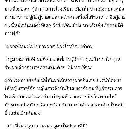
ขันติธรรมเดินแยกตัวไปนั่งทานอาหารกลางวันกับเพื่อนๆ จารุ
มาสจึงมองหาผู้อำนวยการโรงเรียน เมื่อเห็นท่านนั่งคุยและนั่ง
ทานอาหารอยู่กับผู้ชายแปลกหน้าคนหนึ่งที่โต๊ะอาหาร ซึ่งผู้ชาย
คนนั้นนั่งหันหลังให้เธอ จึงรีบเดินเข้าไปหาแล้วเอ่ยทักถามให้
ท่านรู้ตัว
“ผอออให้นะโมไปตามมาส มีอะไรหรือเปล่าคะ”
“ครูมาสมาพอดี ผมเรียกมาเพื่อให้รู้จักกับคุณช้างเขาไว้ คุณ
ช้างมาเลี้ยงอาหารกลางวันเด็กๆ ที่นี่ทุกเดือน”
ผู้อำนวยการชัยวัฒน์ที่หันมาเห็นจารุมาสจึงเอ่ยแนะนำไอยรา
ให้หญิงสาวรู้จัก หญิงสาวจึงหันไปสบตากับคนที่ผู้อำนวยการ
โรงเรียนแนะนำและเรียกว่าคุณช้าง แล้วยกมือขึ้นพนมไหว้
ทักทายอย่างเรียบร้อย พร้อมกับแนะนำตัวเองก่อนด้วยใบหน้า
ยิ้มแย้มเป็นกันเอง
“สวัสดีค่ะ ครูมาสนะคะ ครูคนใหม่ของที่นี่”