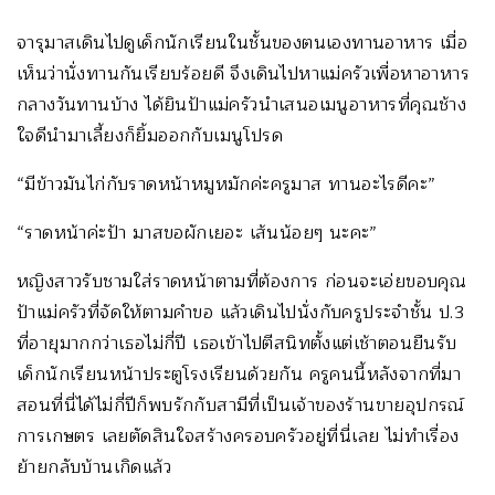
จารุมาสเดินไปดูเด็กนักเรียนในชั้นของตนเองทานอาหาร เมื่อ
เห็นว่านั่งทานกันเรียบร้อยดี จึงเดินไปหาแม่ครัวเพื่อหาอาหาร
กลางวันทานบ้าง ได้ยินป้าแม่ครัวนำเสนอเมนูอาหารที่คุณช้าง
ใจดีนำมาเลี้ยงก็ยิ้มออกกับเมนูโปรด
“มีข้าวมันไก่กับราดหน้าหมูหมักค่ะครูมาส ทานอะไรดีคะ”
“ราดหน้าค่ะป้า มาสขอผักเยอะ เส้นน้อยๆ นะคะ”
หญิงสาวรับชามใส่ราดหน้าตามที่ต้องการ ก่อนจะเอ่ยขอบคุณ
ป้าแม่ครัวที่จัดให้ตามคำขอ แล้วเดินไปนั่งกับครูประจำชั้น ป.3
ที่อายุมากกว่าเธอไม่กี่ปี เธอเข้าไปตีสนิทตั้งแต่เช้าตอนยืนรับ
เด็กนักเรียนหน้าประตูโรงเรียนด้วยกัน ครูคนนี้หลังจากที่มา
สอนที่นี่ได้ไม่กี่ปีก็พบรักกับสามีที่เป็นเจ้าของร้านขายอุปกรณ์
การเกษตร เลยตัดสินใจสร้างครอบครัวอยู่ที่นี่เลย ไม่ทำเรื่อง
ย้ายกลับบ้านเกิดแล้ว