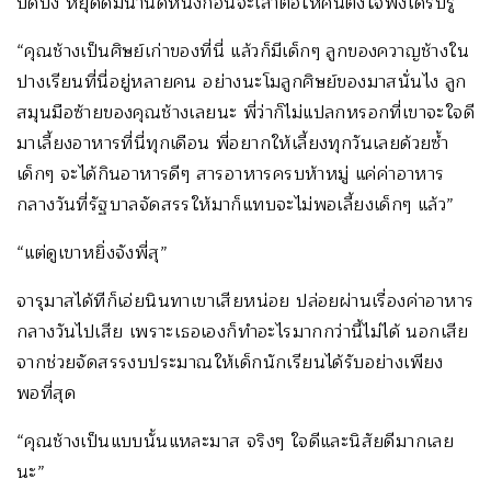
ปิดบัง หยุดดื่มน้ำนิดหนึ่งก่อนจะเล่าต่อให้คนตั้งใจฟังได้รับรู้
“คุณช้างเป็นศิษย์เก่าของที่นี่ แล้วก็มีเด็กๆ ลูกของควาญช้างใน
ปางเรียนที่นี่อยู่หลายคน อย่างนะโมลูกศิษย์ของมาสนั่นไง ลูก
สมุนมือซ้ายของคุณช้างเลยนะ พี่ว่าก็ไม่แปลกหรอกที่เขาจะใจดี
มาเลี้ยงอาหารที่นี่ทุกเดือน พี่อยากให้เลี้ยงทุกวันเลยด้วยซ้ำ
เด็กๆ จะได้กินอาหารดีๆ สารอาหารครบห้าหมู่ แค่ค่าอาหาร
กลางวันที่รัฐบาลจัดสรรให้มาก็แทบจะไม่พอเลี้ยงเด็กๆ แล้ว”
“แต่ดูเขาหยิ่งจังพี่สุ”
จารุมาสได้ทีก็เอ่ยนินทาเขาเสียหน่อย ปล่อยผ่านเรื่องค่าอาหาร
กลางวันไปเสีย เพราะเธอเองก็ทำอะไรมากกว่านี้ไม่ได้ นอกเสีย
จากช่วยจัดสรรงบประมาณให้เด็กนักเรียนได้รับอย่างเพียง
พอที่สุด
“คุณช้างเป็นแบบนั้นแหละมาส จริงๆ ใจดีและนิสัยดีมากเลย
นะ”