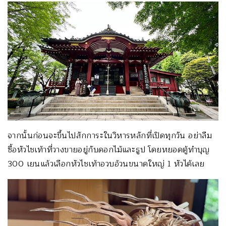
จากนั้นก่อนจะขึ้นไปสักการะในวิหารหลักที่เปิดทุกวัน อย่าลืม
ซื้อหัวไชเท้าที่วางขายอยู่กับดอกไม้และธูป โดยหยอดตู้ทำบุญ
300 เยนแล้วเลือกหัวไชเท้าอวบอ้วนขนาดใหญ่ 1 หัวได้เลย