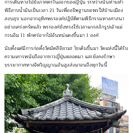
การเดินทางไปยังภาคตะวันออกของญี่ปุ่น ระหว่างนั้นท่านทำ
พิธีอาบน้ำมันเป็นเวลา 21 วันเพื่ออธิษฐานขอพรให้บ้านเมือง
สงบสุข นอกจากอุทิศพระองค์ปฏิบัติตามพิธีกรรมทางศาสนา
อย่างเคร่งครัดแล้ว พระองค์ยังทรงใช้เวลาแกะสลักรูปเจ้าแม่
กวนอิม 11 พักตร์จากไม้จันทน์แดงขึ้นมา 1 องค์
นับตั้งแต่มีการก่อตั้งวัดมัตสึจิยามะ โชเด็นขึ้นมา วัดแห่งนี้ได้รับ
ความเคารพนับถือจากชาวญี่ปุ่นตลอดมา และยังคงรักษา
บรรยากาศทางจิตวิญญาณอันสูงส่งมาจนถึงทุกวันนี้