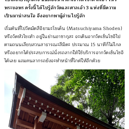
พระขอพร ครั้งนี้ได้ไปรู้จักวัดและศาลเจ้า 3 แห่งที่มีความ
เป็นมาน่าสนใจ จึงอยากพาผู้อ่านไปรู้จัก
เริ่มต้นที่ไปวัดมัตสึจิยามะโชเด็น (Matsuchiyama Shoden)
หรือวัดหัวไชเท้า อยู่ในย่านอาซากุสะ จะเดินจากวัดเซ็นโซจิไป
ตามถนนเลียบสวนสาธารณะสึมิดะ ประมาณ 15 นาทีก็ไม่ไกล
หรืออยากได้ประสบการณ์นั่งรถลากให้ใช้บริการจากวัดเซ็นโซจิ
ได้เลย แถมคนลากรถยังจะทำหน้าที่ไกด์ให้อีกด้วย