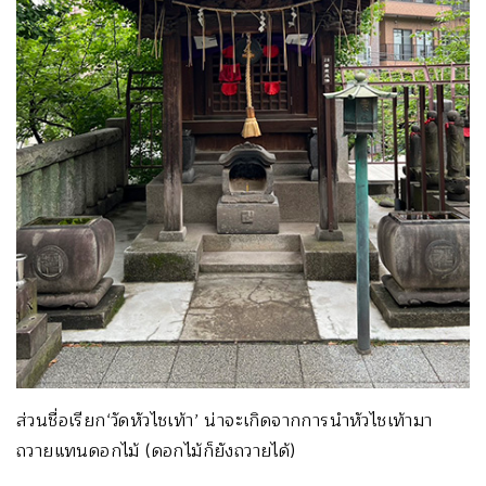
ส่วนชื่อเรียก‘วัดหัวไชเท้า’ น่าจะเกิดจากการนำหัวไชเท้ามา
ถวายแทนดอกไม้ (ดอกไม้ก็ยังถวายได้)