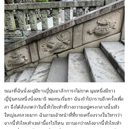
ขณะที่ฉันนั่งอยู่มีชาวญี่ปุ่นมาสักการะไม่ขาด มุมหนึ่งมีชาว
ญี่ปุ่นคนหนึ่งนั่งสมาธิ พอคนเริ่มซา ฉันเข้าไปกราบอีกครั้งเพื่อ
ลา จึงได้สังเกตว่าวันนี้หัวไชเท้าที่วางถวายอยู่ตรงกลางนั้นหัว
ใหญ่และสวยมาก ฉันถามเจ้าหน้าที่ที่ขายเครื่องรางในวิหารว่า
จากนี้หัวไหเท้าเหล่านี้จะไปไหน เขาบอกว่าหลังจากนี้หัวไชเท้า