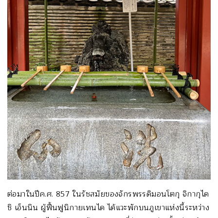
ต่อมาในปีค.ศ. 857 ในรัชสมัยของจักรพรรดิมอนโตกุ จิกากุได
ชิ เอ็นนิน ผู้ฟื้นฟูนิกายเทนได ได้แวะพักบนภูเขาแห่งนี้ระหว่าง