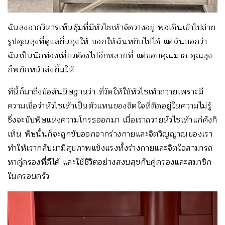
ฉันลงจากวิหารเห็นซุ้มที่มีหัวไชเท้าจัดวางอยู่ พอเดินเข้าไปถ่าย
รูปคุณลุงที่ดูแลยื่นถุงให้ บอกให้ฉันหยิบไปได้ แต่ฉันบอกว่า
ฉันเป็นนักท่องเที่ยวต้องไปอีกหลายที่ แต่ขอบคุณมาก คุณลุง
ก็พยักหน้าส่งยิ้มให้
ทีนี้ก็มาถึงข้อสันนิษฐานว่า ที่วัดให้ใช้หัวไชเท้าถวายเพราะมี
ความเชื่อว่าหัวไชเท้าเป็นตัวแทนของจิตใจที่ติดอยู่ในความไม่รู้
ซึ่งจะขับพิษแห่งความโกรธออกมา เมื่อเราถวายหัวไชเท้าแก่คังกิ
เท็น พิษนั้นก็จะถูกขับออกจากร่างกายและจิตวิญญาณของเรา
ทำให้เรากลับมามีสุขภาพแข็งแรงทั้งร่างกายและจิตใจสามารถ
หาคู่ครองที่ดีได้ และใช้ชีวิตอย่างสงบสุขกับคู่ครองและสมาชิก
ในครอบครัว