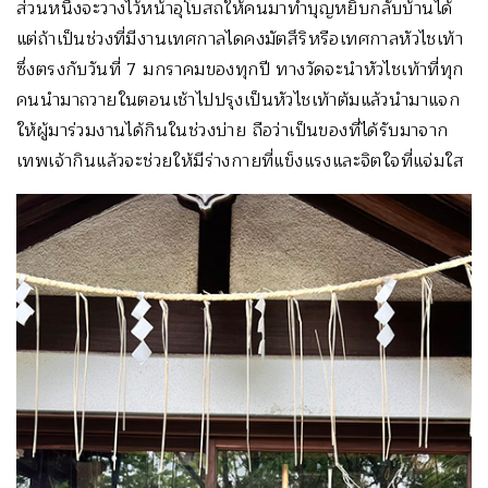
ส่วนหนึ่งจะวางไว้หน้าอุโบสถให้คนมาทำบุญหยิบกลับบ้านได้
แต่ถ้าเป็นช่วงที่มีงานเทศกาลไดคงมัตสึริหรือเทศกาลหัวไชเท้า
ซึ่งตรงกับวันที่ 7 มกราคมของทุกปี ทางวัดจะนำหัวไชเท้าที่ทุก
คนนำมาถวายในตอนเช้าไปปรุงเป็นหัวไชเท้าต้มแล้วนำมาแจก
ให้ผู้มาร่วมงานได้กินในช่วงบ่าย ถือว่าเป็นของที่ได้รับมาจาก
เทพเจ้ากินแล้วจะช่วยให้มีร่างกายที่แข็งแรงและจิตใจที่แจ่มใส