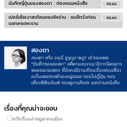
บันทึกญี่ปุ่นของสองตา : ท่องถนนหนังสือ
READ
เปอร์เซียเงาสะท้อนของอิหร่าน : ชมอีกวังก่อน
READ
บอกลาเตหะราน
สองตา
สองตา หรือ อรุณี ชูบุญราษฎร์ เจ้าของเพจ
"บันทึกของสองตา" อดีตกองบรรณาธิการนิตยสาร
พลอยแกมเพชร ที่ยังคงมีงานเขียนเรื่องท่องเที่ยว
ลงในเพจของตัวเองอยู่เสมอ ชอบไปญี่ปุ่น ชอบ
เที่ยวพิพิธภัณฑ์ ชอบดูงานศิลปะ และอ่านหนังสือ
เรื่องที่คุณน่าจะชอบ