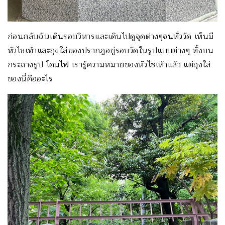
ก่อนกลับฉันเดินรอบวิหารและเดินไปดูจุดต่างๆจนทั่ววัด เห็นมี
หัวไชเท้าและถุงใส่ของปรากฏอยู่รอบวัดในรูปแบบต่างๆ ทั้งบน
กระถางธูป โคมไฟ เรารู้ความหมายของหัวไชเท้าแล้ว แต่ถุงใส่
ของนี่คืออะไร