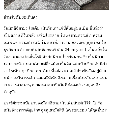
สำหรับฉันขอเดินค่ะ
วัดมัตสึจิยามะ โชเด็น เป็นวัดเก่าแก่ที่ตั้งอยู่บนเนิน ขึ้นชื่อว่า
เป็นสถานที่ให้พลัง เสริมโชคลาภ ให้พรด้านความรัก ความ
สัมพันธ์ ความก้าวหน้าในหน้าที่การงาน และเจริญรุ่งเรือง ใน
ธุรกิจการค้า แต่เดิมวัดชื่อฮอนริวอิน (Honryuin) เป็นหนึ่งใน
วัดสาขาของวัดเซ็นโซจิ สังกัดนิกายโช-คันนอน ซึ่งเป็นนิกาย
ย่อยของนิกายเทนได แต่ถึงแม้จะเป็นวัด แผ่นป้ายชื่อกลับมีคำ
ว่า โชเท็น-กุ (Shoten-Gu) ที่แปลว่าศาลเจ้าโชเท็นติดอยู่ด้าน
หน้าของวิหารหลัก แสดงให้เห็นถึงความเชื่อมโยงอันแนบแน่น
ระหว่างศาสนาพุทธและศาสนาชินโตที่ยังคงดำรงอยู่จนถึง
ปัจจุบัน
ประวัติความเป็นมาของมัตสึจิยามะ โชเด็นบันทึกไว้ว่า ในรัช
สมัยจักรพรรดิซุยโกะ จู่ๆภูเขามัตสึจิ (Matsuchi) ได้ผุดขึ้นมา