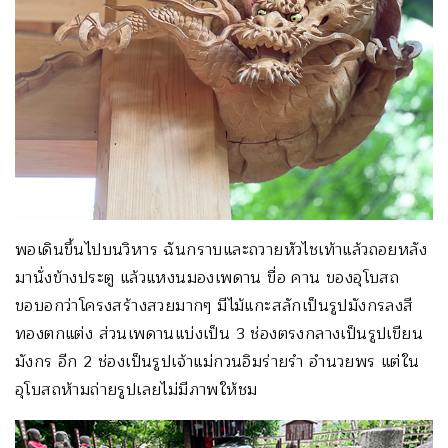
พอเดินขึ้นไปบนวิหาร ฉันกราบและถวายหัวไชเท้าแล้วถอยหลัง
มานั่งข้างประตู แล้วแหงนมองเพดาน ขื่อ คาน ของอุโบสถ
ขอบอกว่าโครงสร้างสวยมากๆ มีไม้แกะสลักเป็นรูปมังกรลงสี
ทองตกแต่ง ส่วนเพดานแบ่งเป็น 3 ช่องตรงกลางเป็นรูปเขียน
มังกร อีก 2 ช่องเป็นรูปเจ้าแม่กวนอิมร่ายรำ อำนวยพร แต่ใน
อุโบสถห้ามถ่ายรูปเลยไม่มีภาพให้ชม