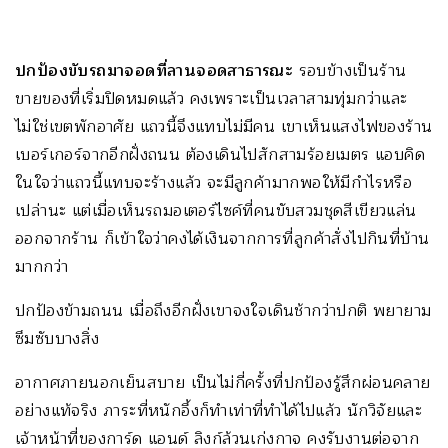
ปกป้องขับรถมาจอดที่ลานจอดสาธารณะ
รอบข้างเป็นร้าน
ขายของที่เริ่มปิดหมดแล้ว คงเพราะเป็นเวลาสามทุ่มกว่าและ
ไม่ใช่เขตพักอาศัย แถวนี้จึงแทบไม่มีคน เขาเห็นแสงไฟของร้าน
เบอร์เกอร์จากอีกฝั่งถนน ต้องเดินไปสักสามร้อยเมตร แอบคิด
ในใจว่าแถวนี้แทบจะร้างแล้ว จะมีลูกค้ามากพอให้มีกำไรหรือ
เปล่านะ แต่เมื่อเห็นรถมอเตอร์ไซค์ที่คนขับสวมชุดสีเขียวแล่น
ออกจากร้าน ก็เข้าใจว่าคงได้เงินจากการที่ลูกค้าสั่งไปกินที่บ้าน
มากกว่า
ปกป้องข้ามถนน เมื่อถึงอีกฝั่งเขาจงใจเดินช้ากว่าปกติ พยายาม
ซึมซับบางสิ่ง
อากาศภายนอกเย็นสบาย เป็นไม่กี่ครั้งที่ปกป้องรู้สึกผ่อนคลาย
อย่างแท้จริง ภาระที่หนักอึ้งก็ทำเท่าที่ทำได้ไปแล้ว นักวิจัยและ
เจ้าหน้าที่ของการ์ด แอนด์ ลิงก์ล้วนเก่งกาจ คงรับงานต่อจาก