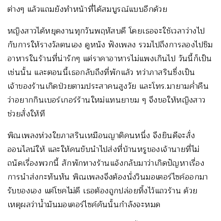
ต่างๆ แล้วแถมยังทำหน้าที่ได้สมบูรณ์แบบอีกด้วย
หญิงสาวได้หยุดงานทุกวันพฤหัสบดี โดยเธอจะใช้เวลาว่างไป
กับการให้รางวัลตนเอง ดูหนัง ฟังเพลง รวมไปถึงการลองไปชิม
อาหารในร้านที่น่ารักๆ แต่ราคาอาหารไม่แพงเกินไป วันนี้ก็เป็น
เช่นนั้น และตอนนี้เธอกลับถึงที่พักแล้ว ทว่าภาสรินซึ่งเป็น
เจ้าของร้านเกิดป่วยตามประสาคนสูงวัย และโทร.มายามค่ำคืน
ว่าอยากกินเบอร์เกอร์ร้านใหม่แทนยาขม ๆ จึงขอให้หญิงสาว
ช่วยสั่งให้ที
พิณเพลงห่วงใยภาสรินเหมือนญาติคนหนึ่ง จึงยินดีจะสั่ง
ออนไลน์ให้ และให้คนขับนำไปส่งที่บ้านหรูของเจ้านายที่ไม่
ถนัดเรื่องพวกนี้ สักพักทางร้านแจ้งกลับมาว่าเกิดปัญหาเรื่อง
การนำส่งกะทันหัน พิณเพลงจึงต้องนั่งวินมอเตอร์ไซค์ออกมา
รับของเอง แต่โชคไม่ดี เธอต้องถูกปล่อยทิ้งไว้แถวร้าน ด้วย
เหตุผลว่าน้ำมันมอเตอร์ไซค์คันนั้นกำลังจะหมด