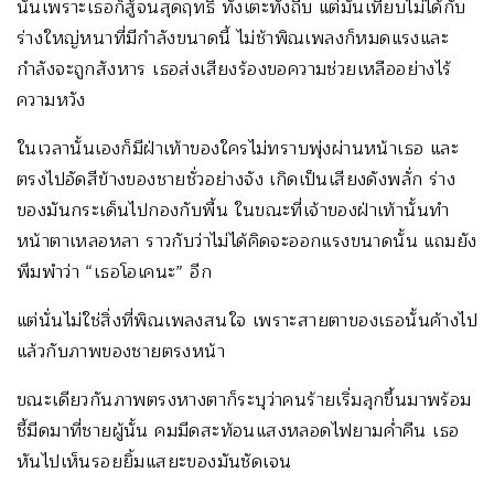
นั่นเพราะเธอก็สู้จนสุดฤทธิ์ ทั้งเตะทั้งถีบ แต่มันเทียบไม่ได้กับ
ร่างใหญ่หนาที่มีกำลังขนาดนี้ ไม่ช้าพิณเพลงก็หมดแรงและ
กำลังจะถูกสังหาร เธอส่งเสียงร้องขอความช่วยเหลืออย่างไร้
ความหวัง
ในเวลานั้นเองก็มีฝ่าเท้าของใครไม่ทราบพุ่งผ่านหน้าเธอ และ
ตรงไปอัดสีข้างของชายชั่วอย่างจัง เกิดเป็นเสียงดังพลั่ก ร่าง
ของมันกระเด็นไปกองกับพื้น ในขณะที่เจ้าของฝ่าเท้านั้นทำ
หน้าตาเหลอหลา ราวกับว่าไม่ได้คิดจะออกแรงขนาดนั้น แถมยัง
พึมพำว่า “เธอโอเคนะ” อีก
แต่นั่นไม่ใช่สิ่งที่พิณเพลงสนใจ เพราะสายตาของเธอนั้นค้างไป
แล้วกับภาพของชายตรงหน้า
ขณะเดียวกันภาพตรงหางตาก็ระบุว่าคนร้ายเริ่มลุกขึ้นมาพร้อม
ชี้มีดมาที่ชายผู้นั้น คมมีดสะท้อนแสงหลอดไฟยามค่ำคืน เธอ
หันไปเห็นรอยยิ้มแสยะของมันชัดเจน