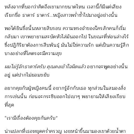
หลังจากที่บอกว่าคิดถึงเขามากขนาดไหน เวลานี้ก็มีแต่เสียง
เรียกชื่อ ธาดาร์ ธาดาร์…หญิงสาวพร่ำซ้ำไปมาอยู่อย่างนั้น
พอได้ยินชื่อนั้นหลายสิบรอบ ความทรงจำของใครสักคนก็เริ่ม
กลับมา เขาพยายามสะบัดหัวไล่มันออกไป ในขณะที่ท่อนล่างไร้
ซึ่งปฏิกิริยาต้องการสืบพันธุ์ มันไม่ใช่ความรัก แต่เป็นความรู้สึก
บางอย่างที่โคตรจะมีความสุข
ผมไม่รู้จักธาดาร์ครับ คุณคงเข้าใจผิดแล้ว
อยากจะพูดอย่างนั้น
อยู่ แต่ปากไม่ยอมขยับ
อยากคุยกับผู้หญิงคนนี้ อยากรู้จักกับเธอ ทุกส่วนในสมองสั่ง
การเช่นนั้น ก่อนจะกระซิบออกไปเบาๆ พยายามให้เสียงเรียบ
ที่สุด
“เรามีเรื่องต้องคุยกันครับ”
น่าแปลกที่เธอหยุดคร่ำครวญ เงยหน้าขึ้นมามองเขาด้วยน้ำตา