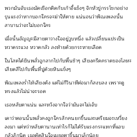
พวกมันจับเธอมัดเชือกติดกับเก้าอี้แข็งๆ จิกหัวขู่กรรโชกอย่าง
รุนแรงว่าหากบอกใครจะฆ่าให้ตาย แน่นอนว่าพิณเพลงนั้น
สาบานว่าจะไม่บอกใคร
เมื่อนั้นอัญญะมีสายตาวางใจอยู่วูบหนึ่ง แล้วเปลี่ยนแปรเป็น
หวาดระแวง หวาดกลัว ลงท้ายด้วยกระหายเลือด
ในโสตได้ยินพลั่วถูกลากไปกับพื้นช้าๆ เสียงครืดคราดของโลหะ
เสียดสีไปกับพื้นที่ปูด้วยหินแข็งๆ
พิณเพลงร่ำไห้เสียงดัง แต่ไม่กีวินาทีต่อมาก็สงบลง เพราะดู
ทรงแล้วไม่น่าจะรอด
เธอหลับตาแน่น และหวังจากใจว่ามันจะไม่เจ็บ
เดาว่าตอนนั้นพลั่วคงถูกใครสักคนยกขึ้นและเตรียมจะเหวี่ยง
ลงมา แต่ทว่าหลับตานานเท่าไรก็ไม่ได้รับแรงกระแทกที่แอบ
กลัวสักนิด เธอตัดสินใจเผยอตาขึ้นมาเล็กน้อย