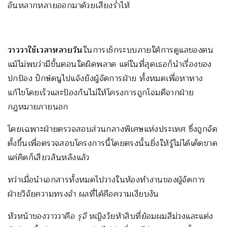
อันหลากหลายออกมาด้วยเสียงร่ำไห้
วาววาใช้เวลาหลายวัน
ในการเช็กระบบภายใต้การดูแลของตน
แม้ไม่พบว่ามีขั้นตอนใดผิดพลาด แต่ในที่สุดเธอก็นำเรื่องของ
ปกป้อง ปักษ์ดนูไปแจ้งยังผู้จัดการฝ่าย ทั้งหมดเพื่อหาทาง
แก้ไขโดยเร็วและป้องกันไม่ให้โครงการถูกโจมตีจากฝ่าย
กฎหมายภายนอก
โดยเฉพาะฝ่ายตรวจสอบส่วนกลางพิเศษแห่งประเทศ ซึ่งถูกจัด
ตั้งขึ้นเพื่อตรวจสอบโครงการนี้โดยตรงนั้นยิ่งให้รู้ไม่ได้เด็ดขาด
แค่คิดก็เสียวสันหลังแล้ว
ทว่าเมื่อนำเอกสารทั้งหมดไปวางในห้องทำงานของผู้จัดการ
ฝ่ายวิจัยความทรงจำ ผลที่ได้คือความเงียบงัน
หัวหน้าของวาววาคือ
รุจี
หญิงวัยห้าสิบที่ย้อมผมสีม่วงและแต่ง