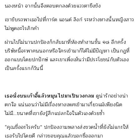
นองหน้า จากนั้นจึงตอบตกลงด้วยแววตาขึงขัง
เขาขับรถพาเธอไปที่การ์ด แอนด์ ลิงก์ ระหว่างทางนั้นหญิงสาว
ไม่พูดอะไรสักคำ
ผ่านไปไม่นานปกป้องก็กลับมาที่ห้องทำงานชั้น ๑๘ อีกครั้ง
บริษัทนี้จะพาคนนอกหรือใครเข้ามาก็ได้ไม่มีปัญหา เป็นกฎที่
ออกแบบโดยปกปักษ์ และเขาเพิ่งเห็นว่ามีประโยชน์กับตัวเอง
เป็นครั้งแรกก็วันนี้
เธอนั่งบนเก้าอี้แล้วหมุนไปมาเป็นวงกลม
ดูน่ารักอย่างน่า
ตกใจ แน่นอนว่าไม่มีเรื่องทางเพศเข้ามาเกี่ยวแม้เพียงนิด
ไม่มี…ขนาดที่เขายังรู้สึกแปลกใจในตัวเองด้วยซ้ำ
“คุณชื่ออะไรครับ” ปกป้องถามพลางส่งขวดน้ำที่ยังไม่แกะให้
เธอรับไปโดยดี กล่าวขอบคุณแล้วบอกชื่อออกมา