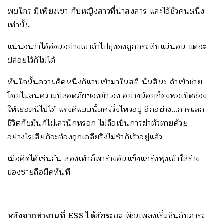
พบใคร มีเพียงเขา กับหญิงสาวที่น่าสงสาร และไอ้ชั่วคนหนึ่ง
เท่านั้น
แน่นอนว่าไอ้อ่อนอย่างเขาถ้าไปยุ่งคงถูกกระทืบแน่นอน แต่จะ
ปล่อยไว้ก็ไม่ได้
ทันใดนั้นความคิดหนึ่งก็แวบเข้ามาในสติ นั่นสินะ ถ้าเข้าช่วย
โดยไม่สนความปลอดภัยของตัวเอง อย่างน้อยก็คงพอเปิดช่อง
ให้เธอหนีไปได้ แรงดีแบบนั้นคงวิ่งไหวอยู่ อีกอย่าง…การแลก
ชีวิตกับมันก็ไม่เลวนักหรอก ไม่ถือเป็นการฆ่าตัวตายด้วย
อย่างไรเสียก็จะต้องถูกเคลียริงไม่ช้าก็เร็วอยู่แล้ว
เมื่อคิดได้เช่นกัน สองเท้าก็พาร่างอันแข็งแกร่งพุ่งเข้าใส่ร่าง
ของชายถือมีดทันที
หลังจากทำงานที่
ESS ได้สักระยะ
พิณเพลงเริ่มชินกับภาระ