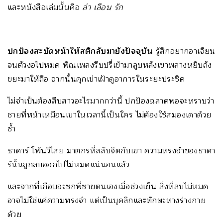
และหนังสือเล่มนั้นคือ
ล่า เลือน รัก
ปกป้องสะบัดหน้าให้สติกลับมายังปัจจุบัน
รู้สึกอยากอาเจียน
จนตัวงอไปหมด พิณเพลงรีบปรี่เข้ามาลูบหลังเขาพลางหยิบถัง
ขยะมาให้ถือ จากนั้นคุกเข่าเฝ้าดูอาการในระยะประชิด
ไม่จำเป็นต้องสืบสาวอะไรมากกว่านี้ ปกป้องฉลาดพอจะทราบว่า
ชายที่หน้าเหมือนเขาในเวลานี้เป็นใคร ไม่ต้องใช้สมองเดาด้วย
ซ้ำ
ธาดาร์ โพ้นวิไสย ฆาตกรที่สลับจิตกับเขา ความทรงจำของธาดา
ร์นั้นถูกลบออกไปไม่หมดแน่นอนแล้ว
และจากที่เกือบจะชกพี่ชายตนเองเมื่อช่วงเย็น สิ่งที่ลบไม่หมด
อาจไม่ใช่แค่ความทรงจำ แต่เป็นบุคลิกและทักษะทางร่างกาย
ด้วย