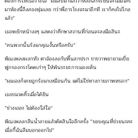
ต้องการให้เธอวางใจ “ผมสืบมาแล้วว่าหลังเลิกเรียนจะไม่มีใคร
มาห้องนี้ถึงสองทุ่มเลย กว่าพี่ภารโรงจะมาอีกที เราก็คงไปไกล
แล้ว”
เธอพยักหน้างงๆ แสดงว่าศึกษาสถานที่ก่อนจะลงมือสินะ
“คนพวกนั้นรังแกคุณงั้นหรือครับ”
พิณเพลงผงกหัว ตาจ้องลงกับพื้นสกปรก ขาขวาพยายามเขี่ย
ฟูกรองกระโดดเก่าๆ ให้พ้นระยะการมองเห็น
“ผมเองก็เคยถูกรังแกเหมือนกัน แต่ไม่ใช่ทางกายภาพหรอก”
เธอขมวดคิ้วเมื่อได้ยิน
“ช่างเถอะ ไม่ต้องใส่ใจ”
พิณเพลงกลืนน้ำลายแล้วตัดสินใจอีกครั้ง “ขอบคุณที่ช่วยนะคะ
เมื่อกี้ฉันลืมบอกออกไป”