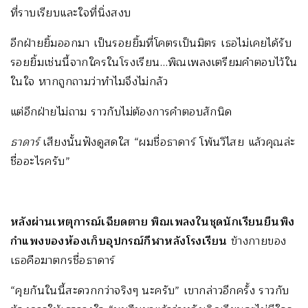
ที่ราบเรียบและใจที่นิ่งสงบ
อีกฝ่ายยิ้มออกมา เป็นรอยยิ้มที่โคตรเป็นมิตร เธอไม่เคยได้รับ
รอยยิ้มเช่นนี้จากใครในโรงเรียน…พิณเพลงเตรียมคำตอบไว้ใน
ในใจ หากถูกถามว่าทำไมจึงไม่กลัว
แต่อีกฝ่ายไม่ถาม ราวกับไม่ต้องการคำตอบสักนิด
ธาดาร์
เสียงนั้นฟังดูสดใส “ผมชื่อธาดาร์ โพ้นวิไสย แล้วคุณล่ะ
ชื่ออะไรครับ”
หลังผ่านเหตุการณ์เฉียดตาย พิณเพลงในชุดนักเรียนยืนพิง
กำแพงของห้องเก็บอุปกรณ์กีฬาหลังโรงเรียน
ข้างกายของ
เธอคือฆาตกรชื่อธาดาร์
“คุยกันในนี้สะดวกกว่าจริงๆ นะครับ” เขากล่าวอีกครั้ง ราวกับ