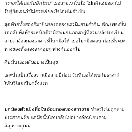
‘เราจะได้เจอกันอีกไหม’
เธอถามเขาในใจ ไม่กล้าเอ่ยออกไป
รับรู้ชัดเจนว่าไม่ควรเอ่ยอะไรโดยไม่จำเป็น
สุดท้ายทั้งสองก็มายืนรอรถสองแถวในยามค่ำคืน พิณเพลงขึ้น
รถกลับทั้งที่ตระหนักดีว่ามีศพนอนกองอยู่ที่สวนหลังโรงเรียน
สายตาจ้องมองธาดาร์ที่โบกมือให้ เธอโบกมือตอบ ก่อนที่ระยะ
ทางของทั้งสองจะค่อยๆ ห่างกันออกไป
คืนนั้นเธอหลับอย่างเป็นสุข
และนั่นเป็นเรื่องราวเมื่อสามปีก่อน วันที่เธอได้พบกับธาดาร์
โพ้นวิไสยเป็นครั้งแรก
ปกป้องตัวแข็งทื่อในอ้อมกอดของสาวงาม
ทำอะไรไม่ถูกตาม
ประสาคนซื่อ แต่มือนั้นโอบกลับไปอย่างอ่อนโยนตาม
สัญชาตญาณ