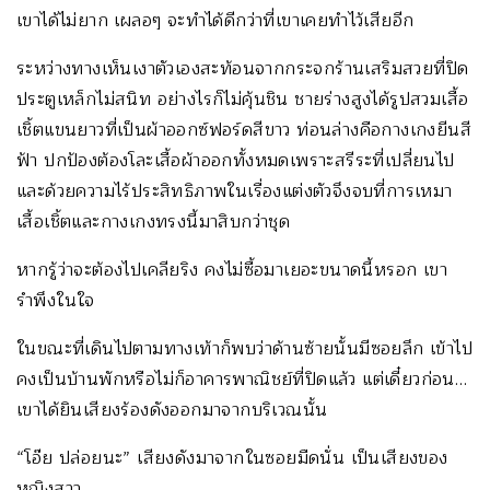
เขาได้ไม่ยาก เผลอๆ จะทำได้ดีกว่าที่เขาเคยทำไว้เสียอีก
ระหว่างทางเห็นเงาตัวเองสะท้อนจากกระจกร้านเสริมสวยที่ปิด
ประตูเหล็กไม่สนิท อย่างไรก็ไม่คุ้นชิน ชายร่างสูงได้รูปสวมเสื้อ
เชิ้ตแขนยาวที่เป็นผ้าออกซ์ฟอร์ดสีขาว ท่อนล่างคือกางเกงยีนสี
ฟ้า ปกป้องต้องโละเสื้อผ้าออกทั้งหมดเพราะสรีระที่เปลี่ยนไป
และด้วยความไร้ประสิทธิภาพในเรื่องแต่งตัวจึงจบที่การเหมา
เสื้อเชิ้ตและกางเกงทรงนี้มาสิบกว่าชุด
หากรู้ว่าจะต้องไปเคลียริง คงไม่ซื้อมาเยอะขนาดนี้หรอก เขา
รำพึงในใจ
ในขณะที่เดินไปตามทางเท้าก็พบว่าด้านซ้ายนั้นมีซอยลึก เข้าไป
คงเป็นบ้านพักหรือไม่ก็อาคารพาณิชย์ที่ปิดแล้ว แต่เดี๋ยวก่อน…
เขาได้ยินเสียงร้องดังออกมาจากบริเวณนั้น
“โอ๊ย ปล่อยนะ” เสียงดังมาจากในซอยมืดนั่น เป็นเสียงของ
หญิงสาว