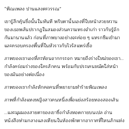
“พิณเพลง ปานแสงตะวรรณ”
เขารู้สึกคุ้นชื่อนั้นในทันที พริบตานั้นเองที่ใบหน้าสวยหวาน
ของเธอพลันปรากฏในสมองส่วนความทรงจำเก่า ราวกับรู้จัก
กันมานานแล้ว ก่อนที่ภาพบางอย่างจะค่อย ๆ แทรกซึมเข้ามา
และครอบครองพื้นที่ในหัวราวกับไวรัสแพร่เชื้อ
ภาพของเขาเองที่สะท้อนจากกระจก หมายถึงร่างใหม่ของเขา…
กำลังคร่อมร่างของใครสักคน พร้อมกับประเคนหมัดใส่หน้า
ของมันอย่างต่อเนื่อง
ภาพของเขากำลังหักคอคนที่พยายามทำร้ายพิณเพลง
ภาพที่กำลังแทงหญิงสาวคนหนึ่งเพื่อแย่งสร้อยทองสองเส้น
…และมุมมองสายตาของเขาซึ่งกำลังทอดกายบนเปล อ่าน
หนังสือท่ามกลางแสงเทียนในห้องพักตากอากาศที่ไหนสักแห่ง