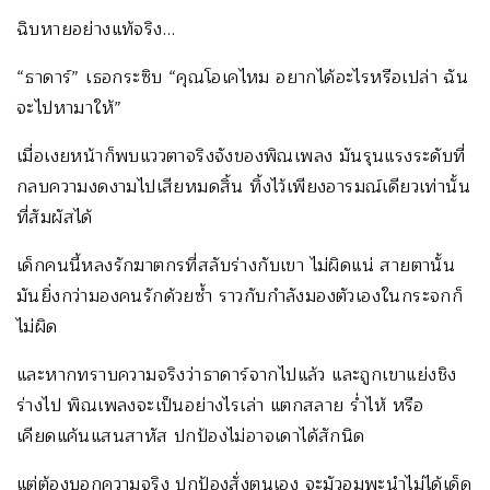
ฉิบหายอย่างแท้จริง…
“ธาดาร์” เธอกระซิบ “คุณโอเคไหม อยากได้อะไรหรือเปล่า ฉัน
จะไปหามาให้”
เมื่อเงยหน้าก็พบแววตาจริงจังของพิณเพลง มันรุนแรงระดับที่
กลบความงดงามไปเสียหมดสิ้น ทิ้งไว้เพียงอารมณ์เดียวเท่านั้น
ที่สัมผัสได้
เด็กคนนี้หลงรักฆาตกรที่สลับร่างกับเขา ไม่ผิดแน่ สายตานั้น
มันยิ่งกว่ามองคนรักด้วยซ้ำ ราวกับกำลังมองตัวเองในกระจกก็
ไม่ผิด
และหากทราบความจริงว่าธาดาร์จากไปแล้ว และถูกเขาแย่งชิง
ร่างไป พิณเพลงจะเป็นอย่างไรเล่า แตกสลาย ร่ำไห้ หรือ
เคียดแค้นแสนสาหัส ปกป้องไม่อาจเดาได้สักนิด
แต่ต้องบอกความจริง ปกป้องสั่งตนเอง จะมัวอมพะนำไม่ได้เด็ด