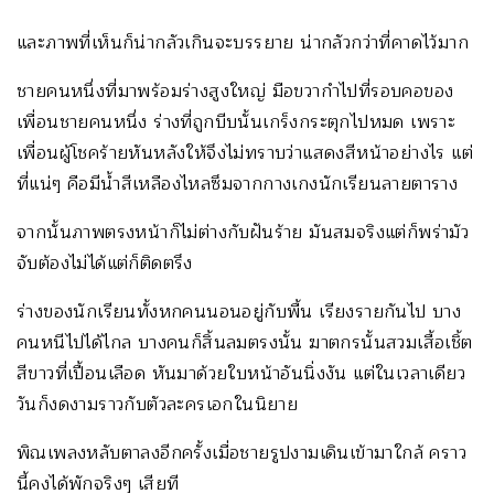
และภาพที่เห็นก็น่ากลัวเกินจะบรรยาย น่ากลัวกว่าที่คาดไว้มาก
ชายคนหนึ่งที่มาพร้อมร่างสูงใหญ่ มือขวากำไปที่รอบคอของ
เพื่อนชายคนหนึ่ง ร่างที่ถูกบีบนั้นเกร็งกระตุกไปหมด เพราะ
เพื่อนผู้โชคร้ายหันหลังให้จึงไม่ทราบว่าแสดงสีหน้าอย่างไร แต่
ที่แน่ๆ คือมีน้ำสีเหลืองไหลซึมจากกางเกงนักเรียนลายตาราง
จากนั้นภาพตรงหน้าก็ไม่ต่างกับฝันร้าย มันสมจริงแต่ก็พร่ามัว
จับต้องไม่ได้แต่ก็ติดตรึง
ร่างของนักเรียนทั้งหกคนนอนอยู่กับพื้น เรียงรายกันไป บาง
คนหนีไปได้ไกล บางคนก็สิ้นลมตรงนั้น ฆาตกรนั้นสวมเสื้อเชิ้ต
สีขาวที่เปื้อนเลือด หันมาด้วยใบหน้าอันนิ่งงัน แต่ในเวลาเดียว
วันก็งดงามราวกับตัวละครเอกในนิยาย
พิณเพลงหลับตาลงอีกครั้งเมื่อชายรูปงามเดินเข้ามาใกล้ คราว
นี้คงได้พักจริงๆ เสียที