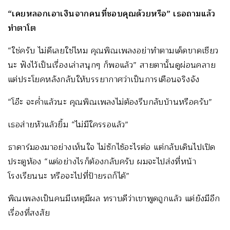
“เคยหลอกเอาเงินจากคนที่ชอบคุณด้วยหรือ” เธอถามแล้ว
ทำตาโต
“ใช่ครับ ไม่ดีเลยใช่ไหม คุณพิณเพลงอย่าทำตามเด็ดขาดเชียว
นะ ฟังไว้เป็นเรื่องเล่าสนุกๆ ก็พอแล้ว” สายตานั้นดูผ่อนคลาย
แต่ประโยคหลังกลับให้บรรยากาศว่าเป็นการเตือนจริงจัง
“โอ๊ะ จะค่ำแล้วนะ คุณพิณเพลงไม่ต้องรีบกลับบ้านหรือครับ”
เธอส่ายหัวแล้วยิ้ม “ไม่มีใครรอแล้ว”
ธาดาร์มองมาอย่างเห็นใจ ไม่ซักไซ้อะไรต่อ แต่กลับเดินไปเปิด
ประตูห้อง “แต่อย่างไรก็ต้องกลับครับ ผมจะไปส่งที่หน้า
โรงเรียนนะ หรือจะไปที่ป้ายรถก็ได้”
พิณเพลงเป็นคนมีเหตุมีผล ทราบดีว่าเขาพูดถูกแล้ว แต่ยังมีอีก
เรื่องที่สงสัย