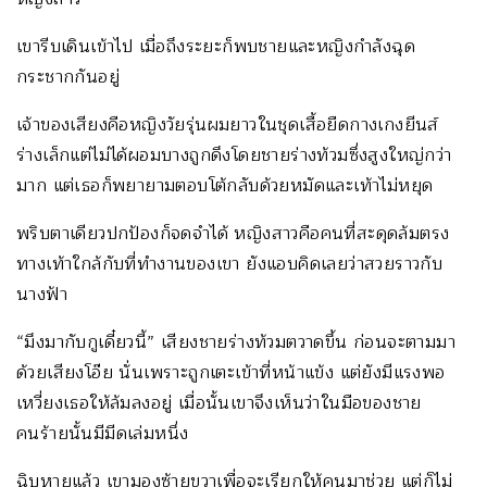
เขารีบเดินเข้าไป เมื่อถึงระยะก็พบชายและหญิงกำลังฉุด
กระชากกันอยู่
เจ้าของเสียงคือหญิงวัยรุ่นผมยาวในชุดเสื้อยืดกางเกงยีนส์
ร่างเล็กแต่ไม่ได้ผอมบางถูกดึงโดยชายร่างท้วมซึ่งสูงใหญ่กว่า
มาก แต่เธอก็พยายามตอบโต้กลับด้วยหมัดและเท้าไม่หยุด
พริบตาเดียวปกป้องก็จดจำได้ หญิงสาวคือคนที่สะดุดล้มตรง
ทางเท้าใกล้กับที่ทำงานของเขา ยังแอบคิดเลยว่าสวยราวกับ
นางฟ้า
“มึงมากับกูเดี๋ยวนี้” เสียงชายร่างท้วมตวาดขึ้น ก่อนจะตามมา
ด้วยเสียงโอ๊ย นั่นเพราะถูกเตะเข้าที่หน้าแข้ง แต่ยังมีแรงพอ
เหวี่ยงเธอให้ล้มลงอยู่ เมื่อนั้นเขาจึงเห็นว่าในมือของชาย
คนร้ายนั้นมีมีดเล่มหนึ่ง
ฉิบหายแล้ว เขามองซ้ายขวาเพื่อจะเรียกให้คนมาช่วย แต่ก็ไม่