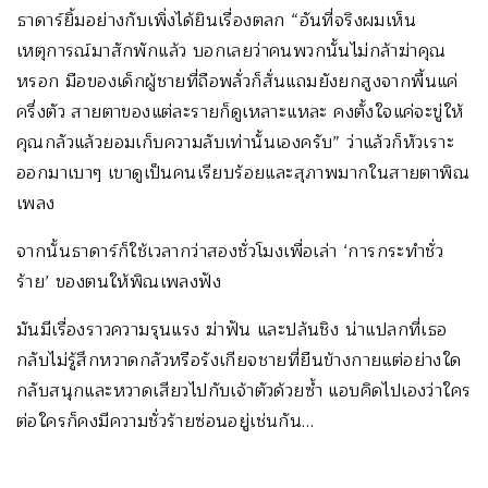
ธาดาร์ยิ้มอย่างกับเพิ่งได้ยินเรื่องตลก “อันที่จริงผมเห็น
เหตุการณ์มาสักพักแล้ว บอกเลยว่าคนพวกนั้นไม่กล้าฆ่าคุณ
หรอก มือของเด็กผู้ชายที่ถือพลั่วก็สั่นแถมยังยกสูงจากพื้นแค่
ครึ่งตัว สายตาของแต่ละรายก็ดูเหลาะแหละ คงตั้งใจแค่จะขู่ให้
คุณกลัวแล้วยอมเก็บความลับเท่านั้นเองครับ” ว่าแล้วก็หัวเราะ
ออกมาเบาๆ เขาดูเป็นคนเรียบร้อยและสุภาพมากในสายตาพิณ
เพลง
จากนั้นธาดาร์ก็ใช้เวลากว่าสองชั่วโมงเพื่อเล่า ‘การกระทำชั่ว
ร้าย’ ของตนให้พิณเพลงฟัง
มันมีเรื่องราวความรุนแรง ฆ่าฟัน และปล้นชิง น่าแปลกที่เธอ
กลับไม่รู้สึกหวาดกลัวหรือรังเกียจชายที่ยืนข้างกายแต่อย่างใด
กลับสนุกและหวาดเสียวไปกับเจ้าตัวด้วยซ้ำ แอบคิดไปเองว่าใคร
ต่อใครก็คงมีความชั่วร้ายซ่อนอยู่เช่นกัน…