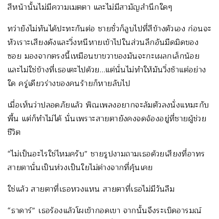
สีหน้านั้นไม่มีความเมตตา และไม่มีสามัญสำนึกใดๆ
ทว่ายังไม่ทันได้ปะทะกันต่อ ชายชั่วก็ลูบไปที่สีข้างตัวเอง ก่อนจะ
หัวเราะเสียงดังและวิ่งหนีหายเข้าไปในส่วนลึกอันมืดมิดของ
ซอย มองจากตรงนี้เหมือนขาขวาของมันจะกะเผลกเล็กน้อย
และไม่ใช่ข้างที่เธอเตะไปด้วย…แต่นั่นไม่ทำให้มันวิ่งช้าแต่อย่าง
ใด ครู่เดียวร่างของคนร้ายก็หายลับไป
เมื่อเห็นว่าปลอดภัยแล้ว พิณเพลงอยากจะล้มตัวลงนั่งแหมะกับ
พื้น แต่ก็ทำไม่ได้ นั่นเพราะสายตายังคงจดจ้องอยู่ที่ชายผู้ช่วย
ชีวิต
“ไม่เป็นอะไรใช่ไหมครับ” ชายรูปงามถามเธอด้วยเสียงที่อาทร
สายตานั่นเป็นห่วงเป็นใยไม่ต่างจากที่คุ้นเคย
ใช่แล้ว สายตาที่เธอหวงแหน สายตาที่เธอไม่มีวันลืม
“ธาดาร์” เธอร้องแล้วโผเข้ากอดเขา จากนั้นจึงระเบิดอารมณ์