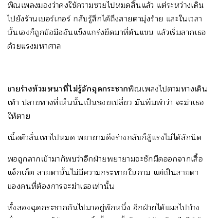
พิณเพลงมองว่าคงใช้ความซวยไปหมดสิ้นแล้ว แต่ระหว่างเดิน
ไปยังร้านเบอร์เกอร์ กลับรู้สึกได้ถึงสายตามุ่งร้าย และในเวลา
นั้นเองก็ถูกข้อมืออันแข็งแกร่งยึดมาที่ต้นแขน แล้วเริ่มลากเธอ
ด้วยแรงมหาศาล
ชายร่างท้วมหนาที่ไม่รู้จักฉุดกระชาก
พิณเพลงไปตามทางเดิน
เท้า ปลายทางที่เห็นนั้นเป็นซอยเปลี่ยว มันพึมพำว่า จะฆ่าเธอ
ให้ตาย
เนื้อตัวสั่นเทาไปหมด พยายามดึงร่างกลับก็สู้แรงไม่ได้สักนิด
พอถูกลากเข้ามาก็พบว่าอีกฝ่ายพยายามจะชักมีดออกจากเสื้อ
แจ็กเก็ต สายตานั้นไม่มีความกระหายในกาม แต่เป็นสายตา
ของคนที่ต้องการจะฆ่าเธอเท่านั้น
ทั้งสองฉุดกระชากกันไปมาอยู่พักหนึ่ง อีกฝ่ายได้แผลไปบ้าง