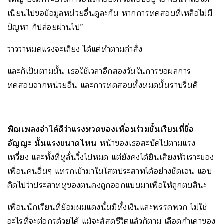
เนียนไปขอข้อมูลหน่วยอื่นดูละกัน หากการทดสอบที่เหลือไม่มี
ปัญหา ก็ปล่อยผ่านไป”
วาววาหมดแรงจะเถียง ได้แต่ทำตามคำสั่ง
และก็เป็นตามนั้น เธอใช้เวลาอีกสองวันในการขอผลการ
ทดสอบจากหน่วยอื่น และการทดสอบทั้งหมดนั้นราบรื่นดี
พิณเพลงจำได้ดีว่าแรงหวดของเพื่อนร่วมชั้นเรียนที่ชื่อ
อัญญะ นั้นแรงขนาดไหน
หน้าของเธอสะบัดไปตามแรง
เหวี่ยง และทั้งที่หูลั่นวิ้งไปหมด แต่ยังคงได้ยินเสียงหัวเราะของ
เพื่อนคนอื่นๆ แทรกเข้ามาในโสตประสาทได้อย่างชัดเจน แอบ
คิดไปว่าประสาทหูของตนคงถูกออกแบบมาเพื่อให้ถูกตบสินะ
เพื่อนนักเรียนที่ย้อมผมแดงนั้นมีทั้งเงินและพรรคพวก ไม่ใช่
อะไรที่จะต่อกรด้วยได้ แม้จะสู้สุดชีวิตแล้วก็ตาม เลือดกำเดาของ