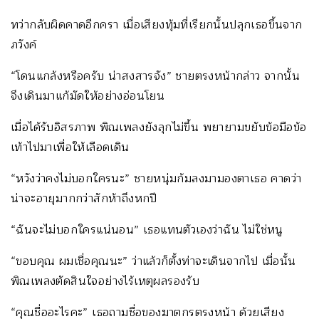
ทว่ากลับผิดคาดอีกครา เมื่อเสียงทุ้มที่เรียกนั้นปลุกเธอขึ้นจาก
ภวังค์
“โดนแกล้งหรือครับ น่าสงสารจัง” ชายตรงหน้ากล่าว จากนั้น
จึงเดินมาแก้มัดให้อย่างอ่อนโยน
เมื่อได้รับอิสรภาพ พิณเพลงยังลุกไม่ขึ้น พยายามขยับข้อมือข้อ
เท้าไปมาเพื่อให้เลือดเดิน
“หวังว่าคงไม่บอกใครนะ” ชายหนุ่มก้มลงมามองตาเธอ คาดว่า
น่าจะอายุมากกว่าสักห้าถึงหกปี
“ฉันจะไม่บอกใครแน่นอน” เธอแทนตัวเองว่าฉัน ไม่ใช่หนู
“ขอบคุณ ผมเชื่อคุณนะ” ว่าแล้วก็ตั้งท่าจะเดินจากไป เมื่อนั้น
พิณเพลงตัดสินใจอย่างไร้เหตุผลรองรับ
“คุณชื่ออะไรคะ” เธอถามชื่อของฆาตกรตรงหน้า ด้วยเสียง