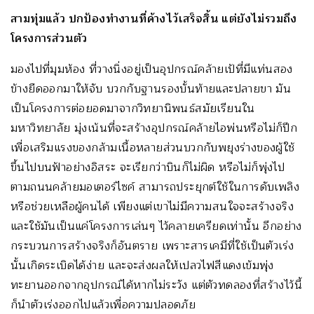
สามทุ่มแล้ว ปกป้องทำงานที่ค้างไว้เสร็จสิ้น แต่ยังไม่รวมถึง
โครงการส่วนตัว
มองไปที่มุมห้อง ที่วางนิ่งอยู่เป็นอุปกรณ์คล้ายเป้ที่มีแท่นสอง
ข้างยืดออกมาให้จับ บวกกับฐานรองบั้นท้ายและปลายขา มัน
เป็นโครงการต่อยอดมาจากวิทยานิพนธ์สมัยเรียนใน
มหาวิทยาลัย มุ่งเน้นที่จะสร้างอุปกรณ์คล้ายไอพ่นหรือไม่ก็ปีก
เพื่อเสริมแรงของกล้ามเนื้อหลายส่วนบวกกับพยุงร่างของผู้ใช้
ขึ้นไปบนฟ้าอย่างอิสระ จะเรียกว่าบินก็ไม่ผิด หรือไม่ก็พุ่งไป
ตามถนนคล้ายมอเตอร์ไซค์ สามารถประยุกต์ใช้ในการดับเพลิง
หรือช่วยเหลือผู้คนได้ เพียงแต่เขาไม่มีความสนใจจะสร้างจริง
และใช้มันเป็นแค่โครงการเล่นๆ ไว้คลายเครียดเท่านั้น อีกอย่าง
กระบวนการสร้างจริงก็อันตราย เพราะสารเคมีที่ใช้เป็นตัวเร่ง
นั้นเกิดระเบิดได้ง่าย และจะส่งผลให้เปลวไฟสีแดงเข้มพุ่ง
ทะยานออกจากอุปกรณ์ได้หากไม่ระวัง แต่ตัวทดลองที่สร้างไว้นี้
ก็นำตัวเร่งออกไปแล้วเพื่อความปลอดภัย