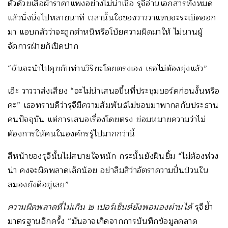
ตัวด้วยเสื้อผ้าราคาแพงอย่างไม่น่าเชื่อ รุจีอ่านเอกสารทั้งหมด
แล้วนั่งนิ่งไปหลายนาที เวลานั้นใจของวาววาแทบจะระเบิดออก
มา แอบกลัวว่าจะถูกตำหนิหรือโบ้ยความผิดมาให้ ไม่นานผู้
จัดการฝ่ายก็เปิดปาก
“ฉันจะนำไปคุยกับท่านวิริยะโดยตรงเอง เธอไม่ต้องยุ่งแล้ว”
เอ๊ะ วาววาส่งเสียง “จะไม่นำเสนอขึ้นที่ประชุมบอร์ดก่อนงั้นหรือ
คะ” เธอทราบดีว่ารุจีมีความสัมพันธ์ไม่ชอบมาพากลกับประธาน
คนปัจจุบัน แต่การเสนอเรื่องโดยตรง ย่อมหมายความว่าไม่
ต้องการให้คนในองค์กรรู้ไปมากกว่านี้
สีหน้าของรุจีนั้นไม่สบายใจหนัก กระนั้นยังฝืนยิ้ม “ไม่ต้องห่วง
น่า คงจะผิดพลาดเล็กน้อย อย่าลืมสิว่าอัตราความปั่นป่วนใน
สมองยังดีอยู่เลย”
ความผิดพลาดที่ไม่เกิน ๒ เปอร์เซ็นต์ยังพอมองผ่านได้
รุจีย้ำ
มาตรฐานอีกครั้ง “มันอาจเกิดจากการบันทึกข้อมูลคลาด