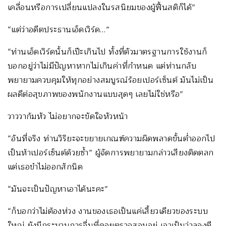
เคลื่อนหรือการเปลี่ยนแปลงในรสนิยมของผู้ฟื้นสติก็ได้”
“แต่ว่าอดีตประธานเอ็ดเวิร์ด…”
“ท่านเอ็ดเวิร์ดนั้นก็เป๊ะเกินไป ทั้งที่ตัวมาตรฐานการใช้งานก็
บอกอยู่ว่าไม่มีปัญหาหากไม่เกินค่าที่กำหนด แต่ท่านกลับ
พยายามควบคุมให้ทุกอย่างสมบูรณ์ร้อยเปอร์เซ็นต์ มันไม่เป็น
ผลดีต่อสุขภาพของพนักงานแบบสุดๆ เลยไม่ใช่หรือ”
วาววาก้มหัว ไม่อยากจะขัดใจหัวหน้า
“อันที่จริง ท่านวิริยะจะขยายเกณฑ์ความผิดพลาดขั้นต่ำออกไป
เป็นห้าเปอร์เซ็นต์ด้วยซ้ำ” ผู้จัดการพยายามกล่าวเสียงติดตลก
แต่เธอขำไม่ออกสักนิด
“มันจะเป็นปัญหาเอาได้นะคะ”
“ก็บอกว่าไม่ต้องห่วง งานของเธอเป็นแค่เสี้ยวเดียวของระบบ
ใหญ่ ยังมีกระบวนการอื่นที่คอยตรวจสอบอยู่ เอาเป็นว่าลองตี