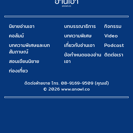
นิยายอ่านเอา
บทบรรณาธิการ
กิจกรรม
คอลัมน์
บทความพิเศษ
Video
บทความพิเศษและบท
เกี่ยวกับอ่านเอา
Podcast
สัมภาษณ์
ข้อกำหนดของอ่าน
ติดต่อเรา
สอนเขียนนิยาย
เอา
ท่องเที่ยว
ติดต่อฝ่ายขาย โทร. 08-9169-9509 (คุณเอ๋)
© 2026 www.anowl.co