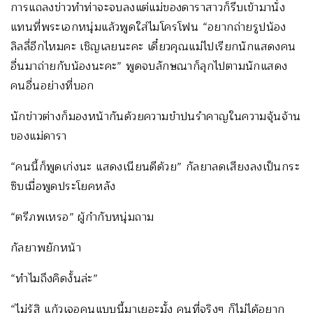
การแถลงข่าวทำท่าจะจบลงแต่แม่ของดาราสาวก็รีบเข้ามานั่ง
แทนที่พระเอกหนุ่มแล้วพูดใส่ไมโครโฟน “อยากถ่ายรูปน้อง
ลิลลี่อีกไหมคะ เชิญเลยนะคะ เดี๋ยวคุณแม่ไปเรียกนักแสดงคน
อื่นมาถ่ายกับน้องนะคะ” พูดจบลักษณาก็ลุกไปตามนักแสดง
คนอื่นอย่างที่บอก
นักข่าวต่างก็มองหน้ากันด้วยความขำปนรำคาญในความจุ้นจ้าน
ของแม่ดารา
“คนนี้ก็พูดเก่งนะ แสดงเนียนดีด้วย” กัลยาลดเสียงลงเป็นกระ
ซิบเมื่อพูดประโยคหลัง
“ตรีภพเหรอ” ผู้กำกับหนุ่มถาม
กัลยาพยักหน้า
“ทำไมถึงคิดงั้นล่ะ”
“ไม่รู้สิ แก้วเจอคนแบบนี้มาเยอะมั้ง คนที่จริงๆ ก็ไม่ได้อยาก