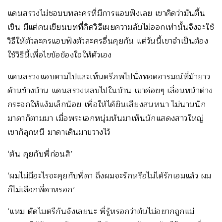
แดนสรวงไม่ชอบบทละครที่มีการแอบฟังเลย เขาคิดว่ามันตื้น
เขิน มีแต่คนเขียนบทที่คิดวิธีเผยความลับไม่ออกเท่านั้นจึงจะใช้
วิธีให้ตัวละครแอบฟังตัวละครอื่นคุยกัน แต่วันนี้เขาจำเป็นต้อง
ใช้วิธีนี้เพื่อไขข้อข้องใจให้ตัวเอง
แดนสรวงแอบตามไปและเห็นตรีภพไปนั่งทอดอารมณ์ที่ม้ายาว
ด้านข้างบ้าน แดนสรวงหลบไปในบ้าน เขาค่อยๆ เลื่อนหน้าต่าง
กระจกให้แง้มเล็กน้อย เพื่อให้ได้ยินเสียงสนทนา ไม่นานนัก
มาดาก็ตามมา เมื่อพระเอกหนุ่มหันมาเห็นนักแสดงสาวใหญ่
เขาก็ลุกหนี มาดาเดินมาขวางไว้
‘ต้น คุยกับพี่ก่อนสิ’
‘ผมไม่มีอะไรจะคุยกับพี่ดา ถึงผมจะรักหรือไม่ได้รักเอมแล้ว ผม
ก็ไม่เลือกพี่ดาหรอก’
‘แหม ตัดไมตรีกันจังเลยนะ พี่รู้หรอกว่าต้นไม่อยากถูกแม่