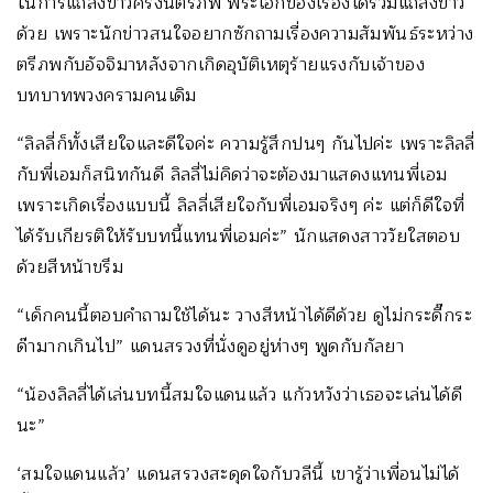
ในการแถลงข่าวครั้งนี้ตรีภพ พระเอกของเรื่องได้ร่วมแถลงข่าว
ด้วย เพราะนักข่าวสนใจอยากซักถามเรื่องความสัมพันธ์ระหว่าง
ตรีภพกับอัจจิมาหลังจากเกิดอุบัติเหตุร้ายแรงกับเจ้าของ
บทบาทพวงครามคนเดิม
“ลิลลี่ก็ทั้งเสียใจและดีใจค่ะ ความรู้สึกปนๆ กันไปค่ะ เพราะลิลลี่
กับพี่เอมก็สนิทกันดี ลิลลี่ไม่คิดว่าจะต้องมาแสดงแทนพี่เอม
เพราะเกิดเรื่องแบบนี้ ลิลลี่เสียใจกับพี่เอมจริงๆ ค่ะ แต่ก็ดีใจที่
ได้รับเกียรติให้รับบทนี้แทนพี่เอมค่ะ” นักแสดงสาววัยใสตอบ
ด้วยสีหน้าขรึม
“เด็กคนนี้ตอบคำถามใช้ได้นะ วางสีหน้าได้ดีด้วย ดูไม่กระดี๊กระ
ด๊ามากเกินไป” แดนสรวงที่นั่งดูอยู่ห่างๆ พูดกับกัลยา
“น้องลิลลี่ได้เล่นบทนี้สมใจแดนแล้ว แก้วหวังว่าเธอจะเล่นได้ดี
นะ”
‘สมใจแดนแล้ว’ แดนสรวงสะดุดใจกับวลีนี้ เขารู้ว่าเพื่อนไม่ได้