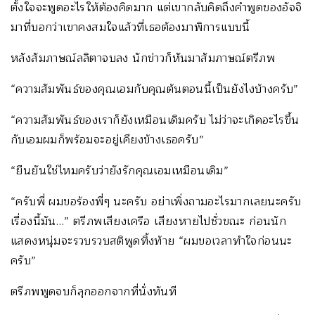
ตั้งใจจะพูดอะไรให้ต้องคิดมาก แต่เขากลับคิดถึงคำพูดของอัจจิ
มาที่บอกว่าเขาคงสมใจแล้วที่เธอต้องมาพิการแบบนี้
หลังสัมภาษณ์ลลิตาจบลง นักข่าวก็หันมาสัมภาษณ์ตรีภพ
“ความสัมพันธ์ของคุณเอมกับคุณต้นตอนนี้เป็นยังไงบ้างครับ”
“ความสัมพันธ์ของเราก็ยังเหมือนเดิมครับ ไม่ว่าจะเกิดอะไรขึ้น
กับเอมผมก็พร้อมจะอยู่เคียงข้างเธอครับ”
“ยืนยันใช่ไหมครับว่ายังรักคุณเอมเหมือนเดิม”
“ครับพี่ ผมขอร้องพี่ๆ นะครับ อย่าเพิ่งถามอะไรมากเลยนะครับ
เรื่องนี้มัน…” ตรีภพเสียงเครือ เสียงหายไปชั่วขณะ ก่อนนัก
แสดงหนุ่มจะรวบรวบสติพูดทิ้งท้าย “ผมขอเวลาทำใจก่อนนะ
ครับ”
ตรีภพพูดจบก็ลุกออกจากที่นั่งทันที