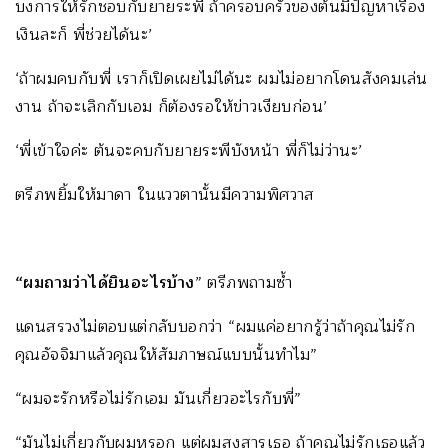
บงการให้รักชอบกับยายระพี ถ้าครอบครัวของต้นมีปัญหาเรื่อง
เงินละก็ พี่ช่วยได้นะ’
‘ถ้าผมคบกับพี่ เราก็เปิดเผยไม่ได้นะ ผมไม่อยากโดนสังคมเล่น
งาน ถ้าจะเลิกกับเอม ก็ต้องรอให้ข่าวเงียบก่อน’
‘พี่เข้าใจค่ะ ต้นจะคบกับยายระพีบังหน้า พี่ก็ไม่ว่านะ’
ตรีภพยิ้มให้มาดา ในแววตานั้นมีความพิศวาส
“ผมถามว่าได้ยินอะไรบ้าง
” ตรีภพถามซ้ำ
แดนสรวงไม่ตอบแต่กลับบอกว่า “ผมแค่อยากรู้ว่าถ้าคุณไม่รัก
คุณอัจจิมาแล้วคุณให้สัมภาษณ์แบบนั้นทำไม”
“ผมจะรักหรือไม่รักเอม มันเกี่ยวอะไรกับพี่”
“มันไม่เกี่ยวกับผมหรอก แต่ผมสงสารเธอ ถ้าคุณไม่รักเธอแล้ว