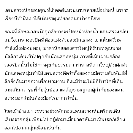
แดนสรวงนึกขอบคุณที่เกิดคดีแหวนเพชรหายเมื่อบ่ายนี้ เพราะ
เรื่องนี้ทำให้เขาได้เห็นธาตุแท้ของคนอย่างตรีภพ
ขณะที่ลักษณาสนใจดูกล้องวงจรปิดหน้าห้องน้ำ แดนสรวงกลับ
สนใจภาพวงจรปิดที่ห้องแต่งตัวของนักแสดง เขาเห็นตรีภพ
กำลังนั่งท่องบทอยู่ มาดานักแสดงสาวใหญ่ที่รับบทคุณนาย
มัลลิกาเดินเข้าไปคุยกับนักแสดงหนุ่ม ภาพที่เห็นผ่านกล้อง
วงจรปิดนั้นไม่ใช่การคุยกันธรรมดา ท่าทางที่สาวใหญ่สัมผัสตัว
นักแสดงหนุ่มทำให้แดนสรวงคิดว่าทั้งสองคนมีความสัมพันธ์ที่
ลึกซึ้งกันมากกว่าเพื่อนร่วมงาน ถึงแม้ว่าจะไม่มีกิริยาใดที่เกิน
งามเกินกว่ารุ่นพี่กับรุ่นน้อง แต่สัญชาตญาณผู้กำกับของแดน
สรวงบอกว่ามันต้องมีอะไรมากกว่านั้น
โชคเข้าข้างเขา ระหว่างช่วงพักกองแดนสรวงเห็นตรีภพเดิน
เลี่ยงจากกลุ่มเพื่อนไป ครู่ต่อมาเมื่อมาดาหันมาเห็นเธอก็เลี่ยง
ออกไปจากกลุ่มเพื่อนเช่นกัน