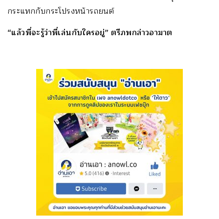
กระแทกกับกระโปรงหน้ารถยนต์
“แล้วพี่จะรู้ว่าพี่เล่นกับใครอยู่” ตรีภพกล่าวอาฆาต