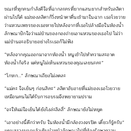
ขณะที่ทุกคนกำลังดีใจที่ฉากละครที่ยากแสนยากสำหรับลลิตา
ผ่านไปได้ แม่ของลลิตาก็วิ่งหน้าตาตื่นเข้ามาในฉาก เธอโวยวาย
ว่าแหวนเพชรของเธอหายไปหลังจากที่เธอไปล้างมือในห้องน้ำ
ลักษณาปักใจว่าแม่บ้านของกองถ่ายเอาแหวนของเธอไป ไม่ว่า
แม่บ้านจะอธิบายอย่างไรเธอก็ไม่ฟัง
“หลังจากคุณออกมาจากห้องน้ำ หนูเข้าไปทำความสะอาด
ห้องน้ำก็จริง แต่หนูไม่เห็นแหวนของคุณเลยนะคะ”
“โกหก…” ลักษณาเถียงไม่ลดละ
“แม่คะ ใจเย็นๆ ก่อนสิคะ” ลลิตาอับอายที่แม่ของเธอโวยวาย
เหมือนคนไม่ได้รับการอบรมจึงพยายามปราม
“จะให้แม่ใจเย็นได้ยังไงล่ะลิลลี่” ลักษณายังไม่หยุด
“เอาอย่างนี้ดีกว่าครับ ในห้องน้ำมีกล้องวงจรปิด เดี๋ยวก็รู้ครับ”
แดนสรวงบอกแล้วเดินนำหน้าลักษณาไปที่ห้องรักษาความ