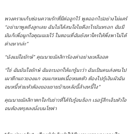
พวงครามเก็บซ่อนความรักที่มีต่อลูกไว้ พูดออกไปอย่างไม่แคร์
“อย่ามาพูดถึงลูกเลย ฉันไม่ได้สนใจไยดีอะไรมันหรอก ฉันมี
มันก็เพื่อผูกใจคุณเมฆไว้ ในตอนที่ฉันยังหาใครให้พึ่งพาไม่ได้
ต่างหากล่ะ”
“นังแม่ใจยักษ์” คุณนายมัลลิการ้องด่าอย่างเหลืออด
“ใช่ ฉันมันใจยักษ์ ฉันจะบอกให้แกรู้นะว่า ฉันเป็นคนส่งคนไป
เผาตึกแถวของแก จนแกหมดเนื้อหมดตัว ต้องไปกู้เงินผัวฉัน
จนหนี้ท่วมหัวต้องยอมขายบ้านหลังนี้ล้างหนี้ไง”
คุณนายมัลลิกาตกใจกับข่าวที่ได้รับรู้จนช็อก เธอรู้สึกเจ็บหัวใจ
จนต้องทรุดลงนั่งบนโซฟา