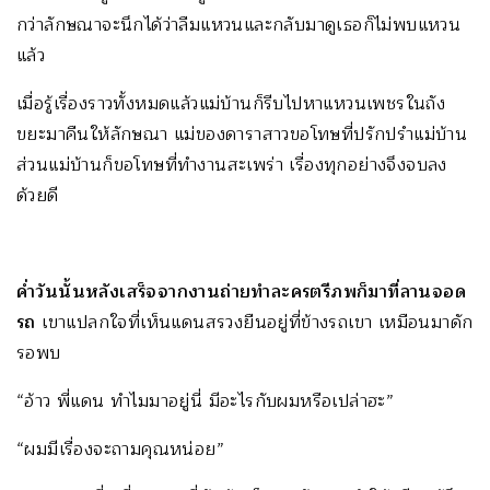
กว่าลักษณาจะนึกได้ว่าลืมแหวนและกลับมาดูเธอก็ไม่พบแหวน
แล้ว
เมื่อรู้เรื่องราวทั้งหมดแล้วแม่บ้านก็รีบไปหาแหวนเพชรในถัง
ขยะมาคืนให้ลักษณา แม่ของดาราสาวขอโทษที่ปรักปรำแม่บ้าน
ส่วนแม่บ้านก็ขอโทษที่ทำงานสะเพร่า เรื่องทุกอย่างจึงจบลง
ด้วยดี
ค่ำวันนั้นหลังเสร็จจากงานถ่ายทำละครตรีภพก็มาที่ลานจอด
รถ
เขาแปลกใจที่เห็นแดนสรวงยืนอยู่ที่ข้างรถเขา เหมือนมาดัก
รอพบ
“อ้าว พี่แดน ทำไมมาอยู่นี่ มีอะไรกับผมหรือเปล่าฮะ”
“ผมมีเรื่องจะถามคุณหน่อย”