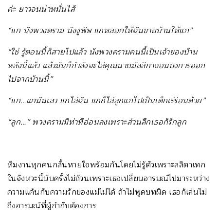
ค่ะ ยาวจนน่าหมั่นไส้
“แก นังพวงคราม นังงูพิษ แกหลอกให้ฉันขายบ้านให้แก”
“ใช่ รู้ตอนนี้ก็สายไปแล้ว นังพวงครามคนนี้เป็นเจ้าของบ้าน
หลังนี้แล้ว แล้วมันก็กำลังจะไล่คุณนายมัลลิกาจอมบงการออก
ไปจากบ้านนี้”
“แก…แกมันเลว แกไล่ฉัน แกก็ไล่ลูกแกไปเป็นเด็กเร่ร่อนด้วย”
“ลูก…” พวงครามมีท่าทีอ่อนลงเพราะส่วนลึกเธอก็รักลูก
ทีมงานทุกคนกลั้นหายใจพร้อมกันโดยไม่รู้ตัวเพราะลลิตาเทก
ในจังหวะนี้นับครั้งไม่ถ้วนเพราะเธอเปลี่ยนอารมณ์ไปมาระหว่าง
ความแค้นกับความรักของแม่ไม่ได้ ถ้าไม่พูดบทผิด เธอก็เล่นไม่
ถึงอารมณ์ที่ผู้กำกับต้องการ