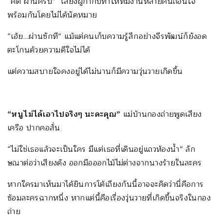
“คัต ผ่านครับ” เสียงผู้กำกับทำให้ทีมงานหลายคนถอนใจ
พร้อมกันโดยไม่ได้นัดหมาย
“เฮ้ย…ผ่านซักที” แม้แต่คนเก็บความรู้สึกอย่างจีรพัฒน์ก็ยังอด
ตะโกนด้วยความดีใจไม่ได้
แต่ความสบายใจคงอยู่ได้ไม่นานก็มีความวุ่นวายเกิดขึ้น
“หนูไม่ได้เอาไปจริงๆ นะคะคุณ”
แม่บ้านกองถ่ายพูดเสียง
เครือ ปากคอสั่น
“ไม่ใช่เธอแล้วจะเป็นใคร มีแต่เธอที่เดินอยู่แถวห้องน้ำ” ลัก
ษณาต่อว่าเสียงดัง ออกมือออกไม้ไม่ต่างจากนางร้ายในละคร
หากใครมาเห็นมาได้ยินการโต้เถียงกันนี้อาจจะคิดว่านี่คือการ
ซ้อมละครฉากหนึ่ง หากแต่นี้คือเรื่องวุ่นวายที่เกิดขึ้นจริงในกอง
ถ่าย