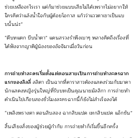
ช่วยเหลืออะไรเรา แต่ก็มาช่วยแบบเสียไม่ได้เพราะไม่อยากให้
ใครคิดว่าแล้งน้ำใจกับผู้ด้อยโอกาส แก้วว่าแววตาเขาเป็นแบ
บนั้นน่ะ”
“ตีบทแตก บีบน้ำตา” แดนสรวงรำพึงเบาๆ พลางคิดถึงเรื่องที่
ได้ฟังจากญาติผู้น้องของอัจจิมาเมื่อวันก่อน
การถ่ายทำละครเริ่มตั้งแต่ตอนสายเป็นการถ่ายทำละครฉาก
แรกของลิลลี่
ลลิตา เป็นฉากที่ดาราสาวต้องแสดงร่วมกับมาดา
นักแสดงหญิงรุ่นใหญ่ที่รับบทเป็นคุณนายมัลลิกา การถ่ายทำ
ดำเนินไปเกือบสองชั่วโมงละครฉากนี้ก็ยังไม่สำเร็จลงได้
“เพลิงพรางตา ตอนสิบสอง ฉากสิบแปด เทกสิบแปด แอ็กชัน”
สิ้นเสียงสั่งของผู้ช่วยผู้กำกับ การถ่ายทำก็เริ่มขึ้นอีกครั้ง