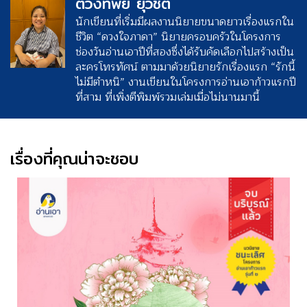
ตวงทิพย์ ยุวชิต
นักเขียนที่เริ่มมีผลงานนิยายขนาดยาวเรื่องแรกใน
ชีวิต “ดวงใจภาดา” นิยายครอบครัวในโครงการ
ช่องวันอ่านเอาปีที่สองซึ่งได้รับคัดเลือกไปสร้างเป็น
ละครโทรทัศน์ ตามมาด้วยนิยายรักเรื่องแรก “รักนี้
ไม่มีตำหนิ” งานเขียนในโครงการอ่านเอาก้าวแรกปี
ที่สาม ที่เพิ่งตีพิมพ์รวมเล่มเมื่อไม่นานมานี้
เรื่องที่คุณน่าจะชอบ