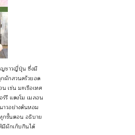
าวญี่ปุ่น ซึ่งมี
ลูกผักสวนครัวยอด
้อน เช่น มะเขือเทศ
อร์รี แตงโม เมลอน
ูหนาวอย่างต้นหอม
ดทุกขั้นตอน อธิบาย
มีผักเก็บกินได้