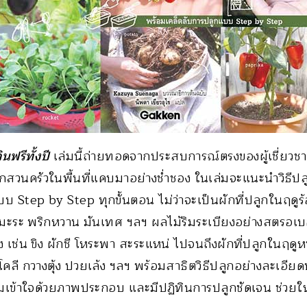
นฟรีทั้งปี
เล่มนี้ถ่ายทอดจากประสบการณ์ตรงของผู้เชี่ยวชาญช
สวนครัวในพื้นที่แคบมาอย่างช่ำชอง ในเล่มจะแนะนำวิธีป
บ Step by Step ทุกขั้นตอน ไม่ว่าจะเป็นผักที่ปลูกในฤดูร
 มะระ พริกหวาน มันเทศ ฯลฯ ผลไม้ริมระเบียงอย่างสตรอเบ
ยง เช่น ขิง ผักชี โหระพา สะระแหน่ ไปจนถึงผักที่ปลูกในฤด
กโคลี กวางตุ้ง ปวยเล้ง ฯลฯ พร้อมสาธิตวิธีปลูกอย่างละเอีย
ามเข้าใจด้วยภาพประกอบ และมีปฏิทินการปลูกชัดเจน ช่วยให้