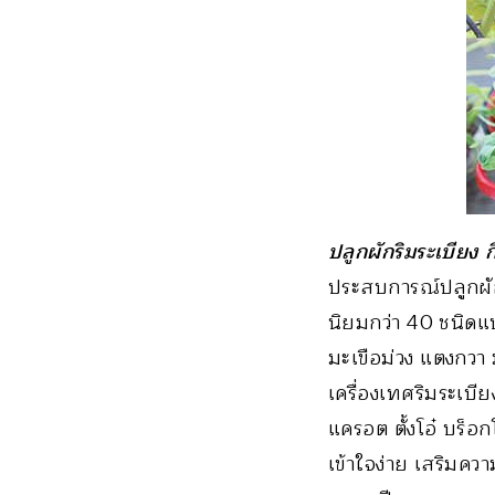
ปลูกผักริมระเบียง กิ
ประสบการณ์ปลูกผัก
นิยมกว่า 40 ชนิดแบ
มะเขือม่วง แตงกวา
เครื่องเทศริมระเบี
แครอต ตั้งโอ๋ บร็อ
เข้าใจง่าย เสริมคว