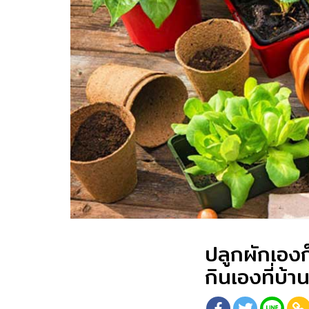
ปลูกผักเองก
กินเองที่บ้า