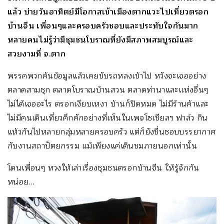
แล้ว บ่ายวันอาทิตย์มีโอกาสเข้าเมืองตากแวะไปเที่ยวตรอก
บ้านจีน เพื่อนๆและครอบครัวชอบและประทับใจกันมาก
หลายคนไม่รู้ว่ามีชุมชนโบราณที่ยังมีสภาพสมบูรณ์และ
สวยงามที่ จ.ตาก
พรรคพวกค้นข้อมูลแล้วเคยขับรถหลงเข้าไป หวังจะเจออย่าง
ตลาดสามชุก ตลาดโบราณบ้านสวน ตลาดท่านาและเเห่งอื่นๆ
ไม่ได้เจออะไร ตรอกเงียบเหงา บ้านก็ปิดหมด ไม่มีร้านค้าและ
ไม่มีคนเดินเที่ยวคึกคักอย่างที่เห็นในเพจโซเชียลฯ ฟาล์ว กิน
แห้วกันไปหลายกลุ่มหลายครอบครัว แต่ก็ยังชื่นชอบบรรยากาศ
กับงานสถาปัตยกรรม แม้เพียงแค่เดินชมภายนอกเท่านั้น
โดนเพื่อนๆ ทวงให้เล่าเรื่องชุมชนตรอกบ้านจีน ให้รู้จักกัน
หน่อย…