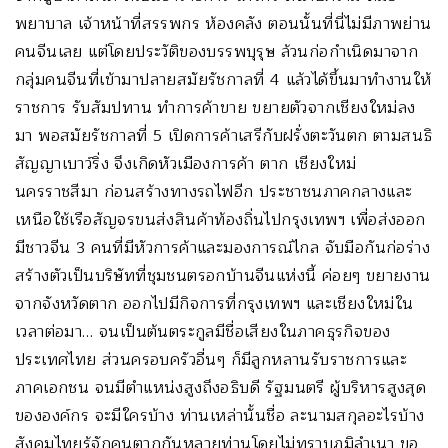
พยาบาล เจ้าหน้าที่สรรพกร ห้องคลัง ตอนนั้นที่นี่ไม่มีภาพย่าน
คนจีนเลย แต่โดยประวัติของบรรพบุรุษ ล้วนก่อกำเนิดมาจาก
กลุ่มคนจีนที่เข้ามาปลายสมัยรัชกาลที่ 4 แล้วได้ขึ้นมาทำงานให้
ราชการ รับสัมปทาน ทำการค้าขาย ขยายตัวจากเชียงใหม่ลง
มา พอสมัยรัชกาลที่ 5 เปิดการค้าเสรีกับฝรั่งตะวันตก ตามสนธิ
สัญญาเบาว์ริ่ง จึงเกิดหัวเมืองการค้า ตาก เชียงใหม่
นครราชสีมา ก่อนสร้างทางรถไฟอีก ประชาชนภาคกลางและ
เหนือใช้เรือสัญจรขนส่งสินค้าท้องถิ่นไปกรุงเทพฯ เพื่อส่งออก
มีชาวจีน 3 คนที่มีหัวการค้าและมองการณ์ไกล จับมือกันก่อร่าง
สร้างตัวเป็นบริษัทที่ชุมชนตรอกบ้านจีนแห่งนี้ ค่อยๆ ขยายงาน
จากจังหวัดตาก ออกไปมีกิจการที่กรุงเทพฯ และเชียงใหม่ใน
เวลาต่อมา… จนเป็นต้นตระกูลมีชื่อเสียงในภาคธุรกิจของ
ประเทศไทย ส่วนครอบครัวอื่นๆ ก็มีลูกหลานรับราชการและ
ภาคเอกชน จนมีตำแหน่งสูงถึงอธิบดี รัฐมนตรี ผู้บริหารสูงสุด
ขององค์กร จะมีใครบ้าง ท่านเหล่านั้นชื่อ ละนามสกุลอะไรบ้าง
สังคมไทยรู้จักคนตากกันหลายท่านโดยไม่ทราบภูมิลำเนา ขอ