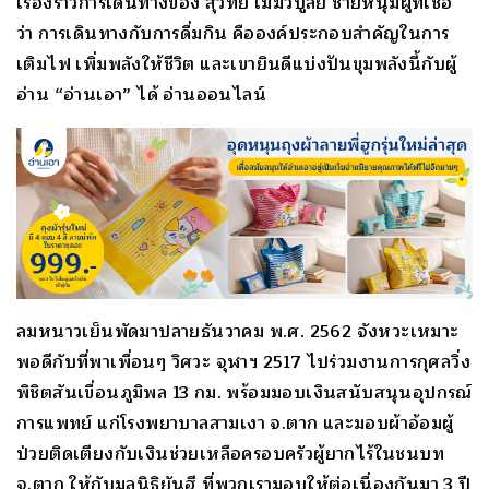
เรื่องราวการเดินทางของ สุวิทย์ เมฆวิบูลย์ ชายหนุ่มผู้ที่เชื่อ
ว่า การเดินทางกับการดื่มกิน คือองค์ประกอบสำคัญในการ
เติมไฟ เพิ่มพลังให้ชีวิต และเขายินดีแบ่งปันขุมพลังนี้กับผู้
อ่าน “อ่านเอา” ได้ อ่านออนไลน์
ลมหนาวเย็นพัดมาปลายธันวาคม พ.ศ. 2562 จังหวะเหมาะ
พอดีกับที่พาเพื่อนๆ วิศวะ จุฬาฯ 2517 ไปร่วมงานการกุศลวิ่ง
พิชิตสันเขื่อนภูมิพล 13 กม. พร้อมมอบเงินสนับสนุนอุปกรณ์
การแพทย์ แก่โรงพยาบาลสามเงา จ.ตาก และมอบผ้าอ้อมผู้
ป่วยติดเตียงกับเงินช่วยเหลือครอบครัวผู้ยากไร้ในชนบท
จ.ตาก ให้กับมูลนิธิยันฮี ที่พวกเรามอบให้ต่อเนื่องกันมา 3 ปี