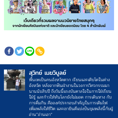
สุวิทย์ เมฆวิบูลย์
พื้นเพเป็นคนจังหวัดตาก เรียนและเติบโตในต่าง
จังหวัด หลังจากฟันฝ่างานในวงการวิศวกรรมมา
นานนับสิบปี ถึงวันนี้แรงบันดาลใจในการใฝ่เรียน
ใฝ่รู้ และก้าวให้ทันโลกยังไม่มอด การเดินทาง กับ
การดื่มกิน คือองค์ประกอบสำคัญในการเติมไฟ
เพิ่มพลังให้ชีวิต และเขายินดีแบ่งปันขุมพลังนี้กับผู้
อ่าน“อ่านเอา”