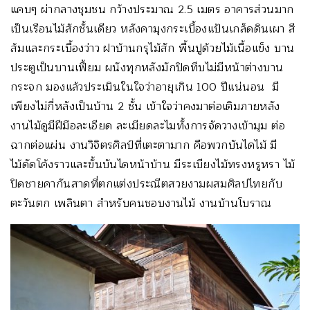
แคบๆ ผ่ากลางชุมชน กว้างประมาณ 2.5 เมตร อาคารส่วนมาก
เป็นเรือนไม้สักชั้นเดียว หลังคามุงกระเบื้องแป้นเกล็ดดินเผา สี
ส้มและกระเบื้องว่าว ฝาบ้านกรุไม้สัก พื้นปูด้วยไม้เนื้อแข็ง บาน
ประตูเป็นบานเฟี้ยม ผนังทุกหลังมักปิดทึบไม่มีหน้าต่างบาน
กระจก มองแล้วประเมินในใจว่าอายุเกิน 100 ปีแน่นอน มี
เพียงไม่กี่หลังเป็นบ้าน 2 ชั้น เข้าใจว่าคงมาต่อเติมภายหลัง
งานไม้ดูมีฝีมือละเอียด ละเมียดละไมทั้งการจัดวางเข้ามุม ต่อ
ฉากต่อแผ่น งานวิจิตรศิลป์ที่เตะตามาก คือพวกบันไดไม้ มี
ไม้ดัดโค้งราวและขั้นบันไดหน้าบ้าน มีระเบียงไม้ทรงหรูหรา ไม้
ปิดชายคากันสาดที่ตกแต่งประณีตสวยงามผสมศิลปไทยกับ
ตะวันตก เพลินตา สำหรับคนชอบงานไม้ งานบ้านโบราณ