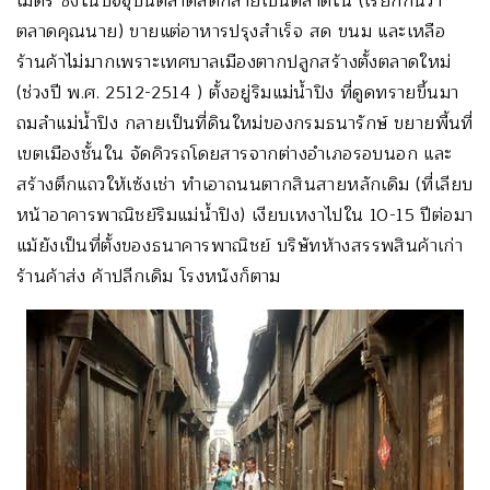
เมตร ซึ่งในปัจจุบันตลาดสดกลายเป็นตลาดใน (เรียกกันว่า
ตลาดคุณนาย) ขายแต่อาหารปรุงสำเร็จ สด ขนม และเหลือ
ร้านค้าไม่มากเพราะเทศบาลเมืองตากปลูกสร้างตั้งตลาดใหม่
(ช่วงปี พ.ศ. 2512-2514 ) ตั้งอยู่ริมแม่น้ำปิง ที่ดูดทรายขึ้นมา
ถมลำแม่น้ำปิง กลายเป็นที่ดินใหม่ของกรมธนารักษ์ ขยายพื้นที่
เขตเมืองชั้นใน จัดคิวรถโดยสารจากต่างอำเภอรอบนอก และ
สร้างตึกแถวให้เซ้งเช่า ทำเอาถนนตากสินสายหลักเดิม (ที่เลียบ
หน้าอาคารพาณิชย์ริมแม่น้ำปิง) เงียบเหงาไปใน 10-15 ปีต่อมา
แม้ยังเป็นที่ตั้งของธนาคารพาณิชย์ บริษัทห้างสรรพสินค้าเก่า
ร้านค้าส่ง ค้าปลีกเดิม โรงหนังก็ตาม