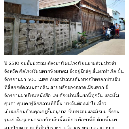
ปี 2510 จบชั้นประถม ต้องมาเรียนโรงเรียนชายล้วนประจำ
จังหวัด คือโรงเรียนตากพิทยาคม ซึ่งอยู่ใกล้ๆ สี่แยกท่าเรือ ปั่น
จักรยานมา 500 เมตร ก็เจอหัวถนนต้นทางเข้าตรอกบ้านจีน
ที่สี่แยกตัดถนนตากสิน สายหลักของตลาดเมืองตาก ขี่
จักรยานมาเรียนหนังสือ เลยต้องผ่านสี่แยกนี้ทุกวัน และเริ่ม
คุ้นตา คุ้นเคยรู้จักสถานที่ดีขึ้น บางวันต้องเข้าไปเที่ยว
เยี่ยมเยียนบ้านคุณครูชั้นอนุบาล ชั้นประถมและมัธยม ซึ่งคน
รุ่นเก่าในชุมชนตรอกบ้านจีนนี้จะมีการศึกษาที่ดี ด้วยพื้นเพ
จากปู่ยาตาทวด ที่เป็นข้าราชการ วิศวกร ทนายความ หมอ