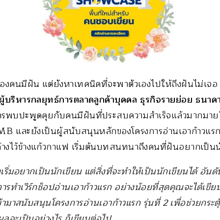
งคนมีฝัน แต่ยังหาเทคนิคที่จะพาตัวเองไปให้ถึงฝันไม่เจอ 
 ผู้บริหารกลยุทธ์การตลาดลูกค้าบุคคล ธุรกิจรายย่อย ธน
รพบปะพูดคุยกับคนมีฝันที่ประสบความสำเร็จแล้วมากมา
B และยังเป็นผู้สนับสนุนหลักของโครงการอ่านเอาก้าวแรก 
นค้างไว้ข้างแก้วกาแฟ เริ่มต้นบทสนทนาถึงคนที่ฝันอยากเป็นน
ริ่มอยากเป็นนักเขียน แต่สิ่งที่จะทำให้เป็นนักเขียนได้ อัน
รทำเวิร์กช็อปอ่านเอาก้าวแรก อย่างน้อยที่สุดคุณจะได้เขียน
เข้ามาสนับสนุนโครงการอ่านเอาก้าวแรก รุ่นที่ 2 เพื่อช่วยกระตุ
าผลจะเป็นอย่างไร ก็เขียนต่อไป