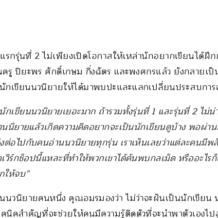
น
แรกรุ่นที่ 2 ไม่เพียงเปิดโอกาสให้เหล่านักอยากเขียนได้ฝ
้นครู ปิยะพร ศักดิ์เกษม กิ่งฉัตร และพงศกรแล้ว ยังกลายเป็น
็นนักเขียนนวนิยายให้ได้มาพบปะและแลกเปลี่ยนประสบการ
กเขียนนวนิยายเยอะมาก ถ้ารวมทั้งรุ่นที่ 1 และรุ่นที่ 2 ไม่น่าเ
ราอ่านนิยายแล้วเกิดความคิดอยากจะเป็นนักเขียนดูบ้าง พอผ่
ูกส่งต่อไปกับคนอ่านนวนิยายทุกรุ่น เราเห็นเลยว่าแต่ละคนมี
ิร์กช็อปนี้แหละที่ทำให้พวกเขาได้ค้นพบกลเม็ด หรืออะไรก็แล
กให้จบ”
านนวนิยายคนหนึ่ง คุณอมรมองว่า ไม่ว่าจะฝันเป็นนักเขียน 
คนิคสำคัญที่จะช่วยให้คนมีความรู้ติดตัวที่จะนำพาตัวเองไปส