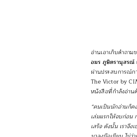
อ่านเอาเก็บคำถามขอ
อมร ภูษิตรานุสรณ์
ผ่านประสบการณ์กา
The Victor by CIM
หนังสือที่กำลังอ่า
“คนเป็นนักอ่านก็คงเ
เล่มแรกให้จบก่อน กา
เสร็จ ดังนั้น เราจึง
มาลงมือเขียน ไม่ว่