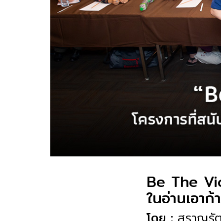
Be The Vic
ในอ่านเอาก้
โดย :
สราญรัตน