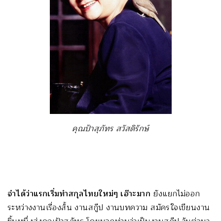
คุณป้าสุภัทร สวัสดิรักษ์
จำได้ว่าแรกเริ่มทำสกุลไทยใหม่ๆ เอ๊าะมาก
ยังแยกไม่ออก
ระหว่างงานเรื่องสั้น งานสกู๊ป งานบทความ สมัครใจเขียนงาน