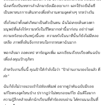
นั่งเครื่องบินทหารลำเล็กมายังเมืองเบาเกา และใช้รถยีเอ็มซี
เป็นพาหนะการเดินทางเพื่อทำงานตามจุดต่างๆ ระหว่างวัน
เชื่อไหมว่าตั้งแต่เกิดมาเป็นตัวเป็นตน ฉันไม่เคยเห็นดวงตา
มนุษย์ที่แล้งไร้ความหวังในชีวิตมากเท่านี้มาก่อน อย่าว่าแต่
ความหวังของวันพรุ่งนี้เลย ความหวังในนาทีนั้นก็ยังไม่มีหลง
เหลือ ภาพที่เห็นจึงกระทบใจกระทบตาฉันมาก
พอกลับมา ถอดเทป หาข้อมูลเพิ่ม และเขียนเรียบเรียงต้นฉบับ
เพื่อส่งคุณป้าสุภัทร
สำหรับงานชิ้นนี้ คุณป้าให้กำลังใจว่า “ป้าอ่านงานของโยแล้ว ดี
ค่ะ”
ฉันก็ยังไม่วายแวบเข้าไปห้องพิมพ์ อยากดูว่าต้นฉบับมีรอย
แก้ไขตรงจุดไหนบ้าง ปรากฏว่าไม่พบรอยแก้ไข ฉันดีใจมาก
ความรู้สึกคล้ายเด็กนักเรียนที่ทำข้อสอบผ่าน ได้คะแนนเป็นที่