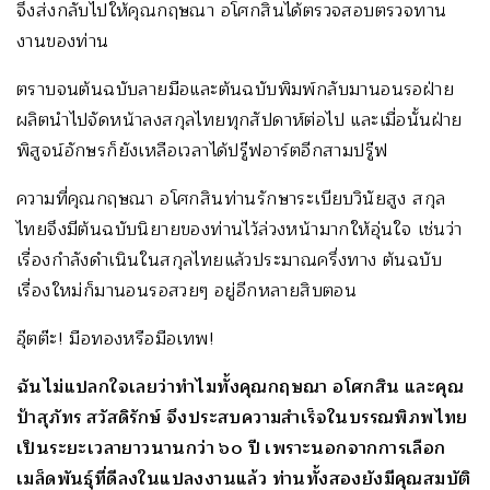
จึงส่งกลับไปให้คุณกฤษณา อโศกสินได้ตรวจสอบตรวจทาน
งานของท่าน
ตราบจนต้นฉบับลายมือและต้นฉบับพิมพ์กลับมานอนรอฝ่าย
ผลิตนำไปจัดหน้าลงสกุลไทยทุกสัปดาห์ต่อไป และเมื่อนั้นฝ่าย
พิสูจน์อักษรก็ยังเหลือเวลาได้ปรู๊ฟอาร์ตอีกสามปรู๊ฟ
ความที่คุณกฤษณา อโศกสินท่านรักษาระเบียบวินัยสูง สกุล
ไทยจึงมีต้นฉบับนิยายของท่านไว้ล่วงหน้ามากให้อุ่นใจ เช่นว่า
เรื่องกำลังดำเนินในสกุลไทยแล้วประมาณครึ่งทาง ต้นฉบับ
เรื่องใหม่ก็มานอนรอสวยๆ อยู่อีกหลายสิบตอน
อุ๊ตต๊ะ! มือทองหรือมือเทพ!
ฉันไม่แปลกใจเลยว่าทำไมทั้งคุณกฤษณา อโศกสิน และคุณ
ป้าสุภัทร สวัสดิรักษ์ จึงประสบความสำเร็จในบรรณพิภพไทย
เป็นระยะเวลายาวนานกว่า ๖๐ ปี เพราะนอกจากการเลือก
เมล็ดพันธุ์ที่ดีลงในแปลงงานแล้ว ท่านทั้งสองยังมีคุณสมบัติ