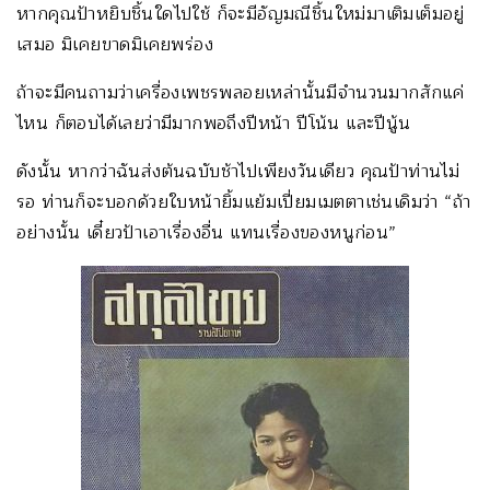
หากคุณป้าหยิบชิ้นใดไปใช้ ก็จะมีอัญมณีชิ้นใหม่มาเติมเต็มอยู่
เสมอ มิเคยขาดมิเคยพร่อง
ถ้าจะมีคนถามว่าเครื่องเพชรพลอยเหล่านั้นมีจำนวนมากสักแค่
ไหน ก็ตอบได้เลยว่ามีมากพอถึงปีหน้า ปีโน้น และปีนู้น
ดังนั้น หากว่าฉันส่งต้นฉบับช้าไปเพียงวันเดียว คุณป้าท่านไม่
รอ ท่านก็จะบอกด้วยใบหน้ายิ้มแย้มเปี่ยมเมตตาเช่นเดิมว่า “ถ้า
อย่างนั้น เดี๋ยวป้าเอาเรื่องอื่น แทนเรื่องของหนูก่อน”