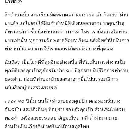
น่าพอใจ
อีกด้านหนึ่ง งานเขียนผิดพลาดฉกาจฉกรรจ์ ฉันก็เคยทำผ่าน
มาแล้ว แต่ไม่เคยได้ยินคำตำหนิติเตียนออกจากปากคุณป้าสุ
ภัทรเลยสักครั้ง ยิ่งท่านเมตตามากเท่าไหร่ เรายิ่งเกรงใจท่าน
มากเท่านั้น ทุกความผิดพลาดคือบทเรียน แล้วจิตสำนึกในการ
ทำงานมันจะบงการให้เราคอยระมัดระวังอย่างที่สุดเอง
ฉันถือว่าเป็นโชคดีที่สุดอีกอย่างหนึ่ง ที่ทันเห็นการทำงานใน
ทุกมิติของคุณป้าสุภัทรในช่วง ๑๐ ปีสุดท้ายในชีวิตการทำงาน
ของท่าน ก่อนที่ท่านจะป่วยและลาจากขึ้นไปบรรณาธิการ
หนังสืออยู่บนสรวงสวรรค์
ตลอด ๑๐ ปีนั้น บนโต๊ะทำงานของคุณป้า ตลอดจนชั้นวาง
ต้นฉบับ และโต๊ะอื่นๆ ที่อยู่รายรอบตัวคุณป้า ล้วนเต็มไปด้วย
ทองคำ เครื่องเพชรพลอย อัญมณีหลากสี ล้ำค่ามากมาย
สำหรับเป็นเกียรติเป็นศรีแก่เรือนสกุลไทย