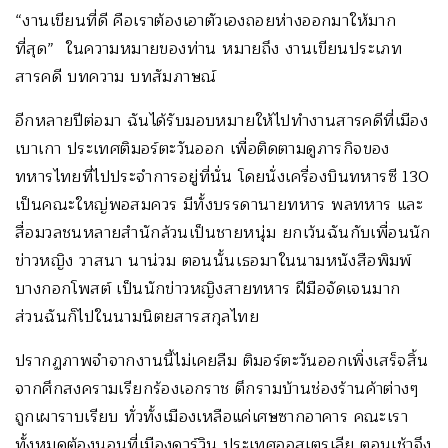
“งานเขียนที่ดี คือเราต้องเอาตัวเองถอยห่างออกมาให้มาก
ที่สุด” ในความหมายของท่าน หมายถึง งานเขียนประเภท
สารคดี บทความ บทสัมภาษณ์
อีกหลายปีต่อมา ฉันได้รับมอบหมายให้ไปทำงานสารคดีที่เมือง
เบาเกา ประเทศติมอร์ตะวันออก เพื่อติดตามดูภารกิจของ
ทหารไทยที่ไปประจำการอยู่ที่นั่น โดยนั่งเครื่องบินทหารซี 130
เป็นคณะใหญ่พอสมควร มีทั้งบรรดานายทหาร พลทหาร และ
สื่อมวลชนหลายสำนักล้วนเป็นชายหนุ่ม ยกเว้นฉันกับเพื่อนนัก
ข่าวหญิง วาสนา นาน่วม ตอนนั้นเธอมาในนามหนังสือพิมพ์
บางกอกโพสต์ เป็นนักข่าวหญิงสายทหาร ฝีมือจัดเจนมาก
ส่วนฉันก็ไปในนามนิตยสารสกุลไทย
ปรากฏภาพจำจากงานนี้ไม่เคยลืม ติมอร์ตะวันออกเพิ่งเสร็จสิ้น
จากศึกสงครามเรียกร้องเอกราช ตึกรามบ้านช่องร้านค้าต่างๆ
ถูกเผาราบเรียบ ทั่วทั้งเมืองเหลือแค่เศษซากอาคาร คณะเรา
ทั้งหมดต้องนอนที่เมืองดาร์วิน ประเทศออสเตรเลีย ตอนเช้าจึง