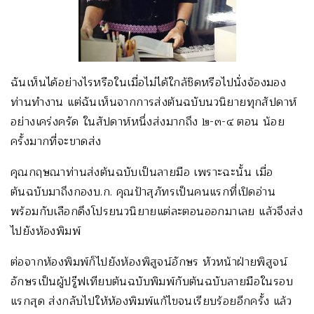
ฉันเห็นได้อย่างไรหรือในเมื่อไม่ได้ใกล้ชิดหรือไปนั่งจ้องมอง
ท่านทำงาน แต่ฉันเห็นจากการส่งต้นฉบับนวนิยายทุกสัปดาห์
อย่างเคร่งครัด ในสัปดาห์หนึ่งส่งมากถึง ๒-๓-๔ ตอน น้อย
ครั้งมากที่จะขาดส่ง
คุณกฤษณาท่านส่งต้นฉบับเป็นลายมือ เพราะฉะนั้น เมื่อ
ต้นฉบับมาถึงกองบ.ก. คุณป้าสุภัทรเป็นคนแรกที่เปิดอ่าน
พร้อมกับเลือกดึงโปรยนวนิยายแต่ละตอนออกมาเลย แล้วจึงส่ง
ไปยังห้องพิมพ์
ต่อจากห้องพิมพ์ก็ไปยังห้องพิสูจน์อักษร หัวหน้าฝ่ายพิสูจน์
อักษรเป็นผู้ปรู๊ฟเทียบต้นฉบับพิมพ์กับต้นฉบับลายมือในรอบ
แรกสุด ส่งกลับไปให้ห้องพิมพ์แก้ไขจนเรียบร้อยอีกครั้ง แล้ว