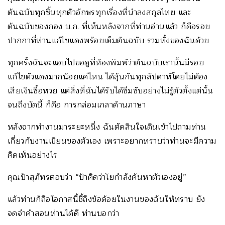
ต้นฉบับทุกชิ้นทุกตัวอักษรทุกเรื่องที่นำลงสกุลไทย และ
ต้นฉบับของกอง บ.ก. ที่เห็นหลังจากที่ท่านอ่านแล้ว ก็คือรอย
ปากกาที่ท่านแก้ไขแดงพร้อยเต็มต้นฉบับ รวมทั้งของฉันด้วย
ทุกครั้งฉันจะแอบไปขอดูที่ห้องพิมพ์ว่าต้นฉบับเรานั้นมีรอย
แก้ไขตัวแดงมากน้อยแค่ไหน ได้ลุ้นกันทุกสัปดาห์โดยไม่ต้อง
เสียเงินซื้อหวย แต่สิ่งที่ฉันได้รับได้ซึมซับอย่างไม่รู้ตัวตั้งแต่นั้น
จนถึงบัดนี้ ก็คือ การกล่อมเกลาด้านภาษา
หลังจากทำงานมาระยะหนึ่ง ฉันตัดสินใจเดินเข้าไปถามท่าน
เกี่ยวกับงานเขียนของตัวเอง เพราะอยากทราบว่าท่านจะมีความ
คิดเห็นอย่างไร
คุณป้าสุภัทรตอบว่า “ป้าคิดว่าโยกำลังค้นหาตัวเองอยู่”
แล้วท่านก็ถือโอกาสนี้ชี้ถึงข้อด้อยในงานของฉันให้ทราบ ยัง
จดจำคำสอนท่านได้ดี ท่านบอกว่า