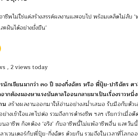
นอาชีพไม่ใช่แค่สร้างสรรค์ผลงานและจบไป พร้อมเคล็ดไม่ลับ ‘ท
และฝันได้อย่างยั่งยืน’
ews
, 2 views today
กเขียนมากว่า ๓๐ ปี ของกิ่งฉัตร หรือ พี่ปุ้ย-ปาริฉัตร ศาลิ
อกจากต้องมองหาแรงบันดาลใจจนกลายมาเป็นเรื่องราวหนึ่งเร
ฐาน
สร้างผลงานออกมาให้อ่านอย่างสม่ำเสมอ รับมือกับตัวเ
อย่างเข้าใจและไปต่อ รวมถึงการดำรงชีพ ฯลฯ เรียกว่าเมื่อ
อาชีพ ก็จะต้อง ‘จริง’ กับอาชีพนี้ไม่แพ้อาชีพอื่น และวันนี้
ทุ่งลาเวนเดอร์กับพี่ปุ้ย-กิ่งฉัตร ด้วยกัน รวมถึงในเวลาที่โลกอ