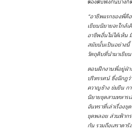
ต้องตับพังกันบ้างก
“อาชีพแรกของพี่คือน
เขียนนิยายจะใกล้เคี
อาชีพอื่นไม่ได้เห็น 
สมัยนั้นเป็นอย่างน
วัตถุดิบที่นำมาเขีย
ตอนฝึกงานพี่อยู่ฝ่
ปริทรรศน์ ซึ่งมีกฎว่
ควาญช้าง ข่มขืน กา
นิยายชุดสามทหารเสื
จันทราที่เล่าเรื่อ
ขุดพลอย ส่วนฟ้ากระจ
กัน รวมถึงเสราดารัล 