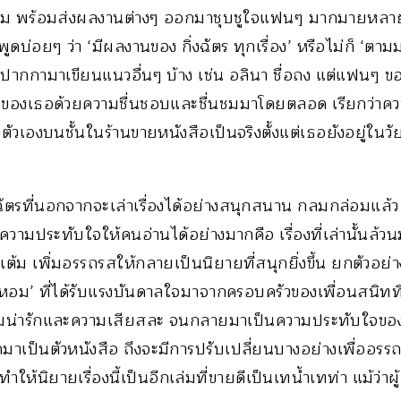
ม พร้อมส่งผลงานต่างๆ ออกมาชุบชูใจแฟนๆ มากมายหลายเรื
ูดบ่อยๆ ว่า ‘มีผลงานของ กิ่งฉัตร ทุกเรื่อง’ หรือไม่ก็ ‘ตามม
มปากกามาเขียนแนวอื่นๆ บ้าง เช่น อลินา ชื่อถง แต่แฟนๆ ข
องเธอด้วยความชื่นชอบและชื่นชมมาโดยตลอด เรียกว่าความฝ
วเองบนชั้นในร้านขายหนังสือเป็นจริงตั้งแต่เธอยังอยู่ในวัย
ัตรที่นอกจากจะเล่าเรื่องได้อย่างสนุกสนาน กลมกล่อมแล้ว อี
ามประทับใจให้คนอ่านได้อย่างมากคือ เรื่องที่เล่านั้นล้วนม
ต้ม เพิ่มอรรถรสให้กลายเป็นนิยายที่สนุกยิ่งขึ้น ยกตัวอย่าง
หอม’ ที่ได้รับแรงบันดาลใจมาจากครอบครัวของเพื่อนสนิทที่
วามน่ารักและความเสียสละ จนกลายมาเป็นความประทับใจของผ
าเป็นตัวหนังสือ ถึงจะมีการปรับเปลี่ยนบางอย่างเพื่ออรร
ทำให้นิยายเรื่องนี้เป็นอีกเล่มที่ขายดีเป็นเทน้ำเทท่า แม้ว่าผ