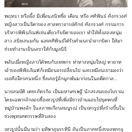
พฤทธา หรือผึ้ง มีเพื่อนสนิทชื่อ เดือน หรือ ศศิพินธ์ ศังกรวงศ์
หญิงสาวเป็นธิดาของ ศาสตราจารย์ศักย์ ศังกรวงศ์ กรรมการ
บริหารพิพิธภัณฑ์เช่นเดียวกับบิดาของเขา ทำให้ทั้งสองหนุ่ม
สาว สนิทสนมกัน และศศิพินธ์ได้รับคำแนะนำจากบิดา ให้มา
ช่วยทำงานเป็นเลขาให้กับมูลนิธิ
พลันเมื่อหญิงสาวได้พบกับเทพกร ท่าทางหนุ่มใหญ่ ทายาท
เจ้าของพิพิธภัณฑ์ก็เหมือนจะเปลี่ยนไป และเหมือนเขามองว่า
เธอคือใครคนหนึ่ง ซึ่งเคยรู้จักผูกพันมาก่อนในอดีตกาล…
นายสมบัติ เตชะภัทรกิจ เป็นมหาเศรษฐี นักสะสมของโบราณ
โดยเฉพาะลักลอบซื้อเทวรูปที่เพิ่งมีชาวบ้านแอบไปขุดพบที่
หมู่บ้านพงจัก ในสภาพเกือบสมบูรณ์ เป็นเทวรูปที่สร้างขึ้นใน
ช่วงพุทธศตวรรษที่สิบสอง
เทวรูปนั้นมีนามว่า มหิษาสุมรรทินี อันเป็นภาคหนึ่งของพระอุ