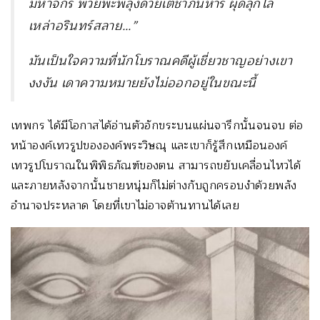
มหาจักร พวยพะพลุ่งด้วยเตชาภินิหาร ผุดลุกไล่
เหล่าอรินทร์สลาย…”
มันเป็นใจความที่นักโบราณคดีผู้เชี่ยวชาญอย่างเขา
งงงัน เดาความหมายยังไม่ออกอยู่ในขณะนี้
เทพกร ได้มีโอกาสได้อ่านตัวอักขระบนแผ่นจารึกนั้นจนจบ ต่อ
หน้าองค์เทวรูปขององค์พระวิษณุ และเขาก็รู้สึกเหมือนองค์
เทวรูปโบราณในพิพิธภัณฑ์ของตน สามารถขยับเคลื่อนไหวได้
และภายหลังจากนั้นชายหนุ่มก็ไม่ต่างกับถูกครอบงำด้วยพลัง
อำนาจประหลาด โดยที่เขาไม่อาจต้านทานได้เลย