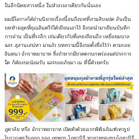
ในอีกนิตยสารหนี่ง ในห้วงเวลาเดียวกันนั่นเอง
ผมมีโอกาสได้อ่านนิยายเรื่องนี้จนถึงบทที่สามสิบแปด อันเป็น
บทท้ายสุดที่คุณจินตวีร์ได้เขียนเอาไว้ จึงขอนำมาเขียนบันทึก
การอ่าน เป็นที่ระลึก เช่นเดียวกับที่เคยเขียนถึง เหยื่อยมบาล
และ สุสานเสน่หา มาแล้ว บทความนี้จึงขอตั้งชื่อไว้ว่า ตามรอย
จินตนา จักราพยาบาท ซึ่งถ้าหากมีขาดตกบกพร่องแต่ประการ
ใด ก็ต้องขอน้อมรับ และขออภัยมา ณ ที่นี้ด้วยครับ
ภูตาลัย หรือ จักราพยาบาท เปิดตัวด้วยฉากพิพิธภัณฑ์เทวรูป
โบราณตะวันออก ของ เทพกร โภคานิธี ทายาทของขุนโภคานิธี