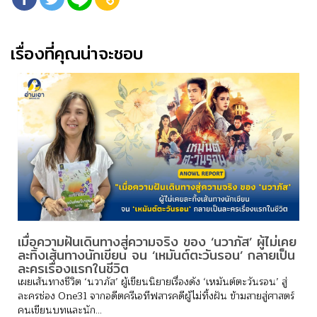
เรื่องที่คุณน่าจะชอบ
เมื่อความฝันเดินทางสู่ความจริง ของ ‘นวาภัส’ ผู้ไม่เคย
ละทิ้งเส้นทางนักเขียน จน ‘เหมันต์ตะวันรอน’ กลายเป็น
ละครเรื่องแรกในชีวิต
เผยเส้นทางชีวิต ‘นวาภัส’ ผู้เขียนนิยายเรื่องดัง ‘เหมันต์ตะวันรอน’ สู่
ละครช่อง One31 จากอดีตครีเอทีฟสารคดีผู้ไม่ทิ้งฝัน ข้ามสายสู่ศาสตร์
คนเขียนบทและนัก...