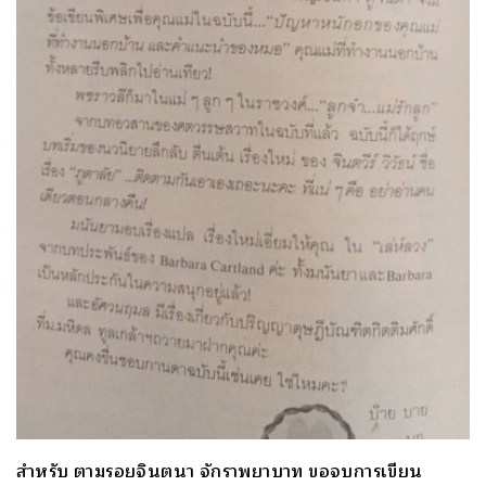
สำหรับ ตามรอยจินตนา จักราพยาบาท ขอจบการเขียน