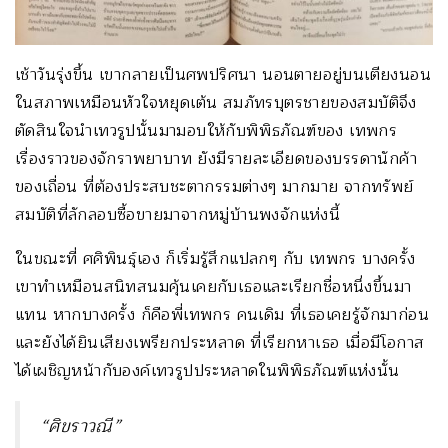
เช้าวันรุ่งขึ้น เขากลายเป็นศพปริศนา นอนตายอยู่บนเตียงนอน
ในสภาพเหมือนหัวใจหยุดเต้น สมภัทรบุตรชายของสมบัติจึง
ตัดสินใจนำเทวรูปนั้นมามอบให้กับพิพิธภัณฑ์ของ เทพกร
เรื่องราวของจักราพยาบาท ยังมีรายละเอียดของบรรดานักค้า
ของเถื่อน ที่ต้องประสบชะตากรรมต่างๆ มากมาย จากทรัพย์
สมบัติที่ลักลอบซื้อขายมาจากหมู่บ้านพงจักแห่งนี้
ในขณะที่ ศศิพินธุ์เอง ก็เริ่มรู้สึกแปลกๆ กับ เทพกร บางครั้ง
เขาทำเหมือนสนิทสนมคุ้นเคยกับเธอและเรียกชื่อหนึ่งขึ้นมา
แทน หากบางครั้ง ก็คือพี่เทพกร คนเดิม ที่เธอเคยรู้จักมาก่อน
และยังได้ยินเสียงเพรียกประหลาด ที่เรียกหาเธอ เมื่อมีโอกาส
ได้เผชิญหน้ากับองค์เทวรูปประหลาดในพิพิธภัณฑ์แห่งนั้น
“ศิขราวณี”