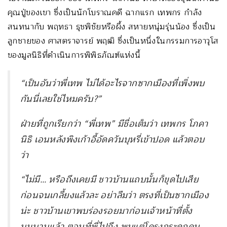
คุณปู่ของเขา ซึ่งเป็นนักโบราณคดี ฉากแรก เทพกร กำลัง
สนทนากับ พฤทธา ธุชพิชัยหรือผึ้ง สหายหนุ่มรุ่นน้อง ซึ่งเป็น
ลูกชายของ ศาสตราจารย์ พฤฒิ ซึ่งเป็นหนึ่งในกรรมการอาวุโส
ของมูลนิธิที่ดำเนินการพิพิธภัณฑ์แห่งนี้
“เป็นอันว่าพี่เทพ ไม่ได้อะไรจากซากเมืองที่เพิ่งพบ
กันนี่เลยใช่ไหมครับ?”
ฝ่ายที่ถูกเรียกว่า “พี่เทพ” มีชื่อเต็มว่า เทพกร โภคา
นิธิ เอนหลังพิงเก้าอี้อัดควันบุหรี่เข้าปอด แล้วตอบ
ว่า
“ไม่มี… หรือถึงเคยมี ชาวบ้านแถบนั้นก็ขุดไปเสีย
ก่อนจนเกลี้ยงแล้วละ อย่าลืมว่า ตรงที่เป็นซากเมือง
น่ะ ชาวบ้านเขาพบร่องรอยมาก่อนเจ้าหน้าที่ตั้ง
นมนานแล้ว ตอนที่พี่ไปถึง พบแต่โครงกระดูกคน