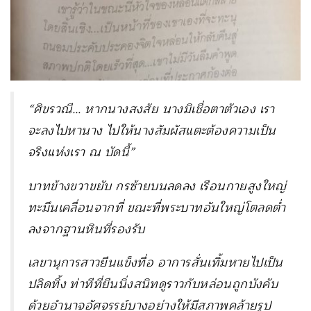
“ศิขรวณี… หากนางสงสัย นางมิเชื่อตาตัวเอง เรา
จะลงไปหานาง ไปให้นางสัมผัสแตะต้องความเป็น
จริงแห่งเรา ณ บัดนี้”
บาทข้างขวาขยับ กรซ้ายบนลดลง เรือนกายสูงใหญ่
ทะมึนเคลื่อนจากที่ ขณะที่พระบาทอันใหญ่โตลดต่ำ
ลงจากฐานหินที่รองรับ
เลขานุการสาวยืนแข็งทื่อ อาการสั่นเทิ้มหายไปเป็น
ปลิดทิ้ง ท่าทีที่ยืนนิ่งสนิทดูราวกับหล่อนถูกบังคับ
ด้วยอำนาจอัศจรรย์บางอย่างให้มีสภาพคล้ายรูป