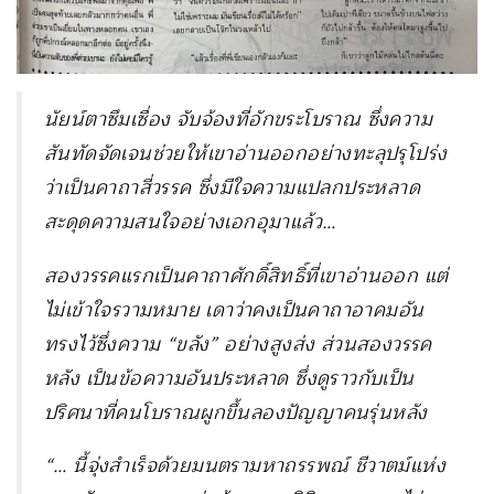
นัยน์ตาซึมเซื่อง จับจ้องที่อักขระโบราณ ซึ่งความ
สันทัดจัดเจนช่วยให้เขาอ่านออกอย่างทะลุปรุโปร่ง
ว่าเป็นคาถาสี่วรรค ซึ่งมีใจความแปลกประหลาด
สะดุดความสนใจอย่างเอกอุมาแล้ว…
สองวรรคแรกเป็นคาถาศักดิ์สิทธิ์ที่เขาอ่านออก แต่
ไม่เข้าใจรวามหมาย เดาว่าคงเป็นคาถาอาคมอัน
ทรงไว้ซึ่งความ “ขลัง” อย่างสูงส่ง ส่วนสองวรรค
หลัง เป็นข้อความอันประหลาด ซึ่งดูราวกับเป็น
ปริศนาที่คนโบราณผูกขึ้นลองปัญญาคนรุ่นหลัง
“… นี้จุ่งสำเร็จด้วยมนตรามหาถรรพณ์ ชีวาตม์แห่ง