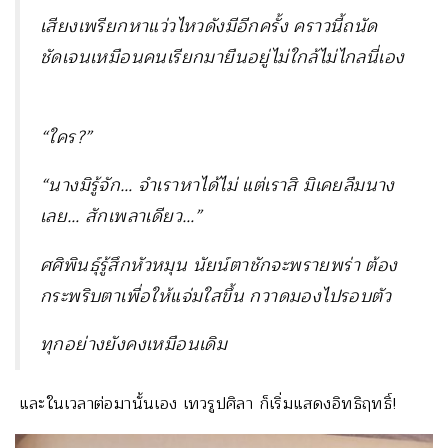
เสียงเพรียกหาแว่วไหวดังมีอีกครั้ง คราวนี้ถนัด
ชัดเจนเหมือนคนเรียกมายืนอยู่ไม่ใกล้ไม่ไกลนี่เอง
“ใคร?”
“นางมิรู้จัก… จำเราหาได้ไม่ แต่เราสิ มิเคยลืมนาง
เลย… สักเพลาเดียว…”
ศศิพินธุ์รู้สึกหัวหมุน นัยน์ตาชักจะพรายพร่า ต้อง
กระพริบตาเพื่อให้แจ่มใสขึ้น กวาดมองไปรอบตัว
ทุกอย่างยังคงเหมือนเดิม
และในเวลาต่อมานั้นเอง เทวรูปศิลา ก็เริ่มแสดงอิทธิฤทธิ์!