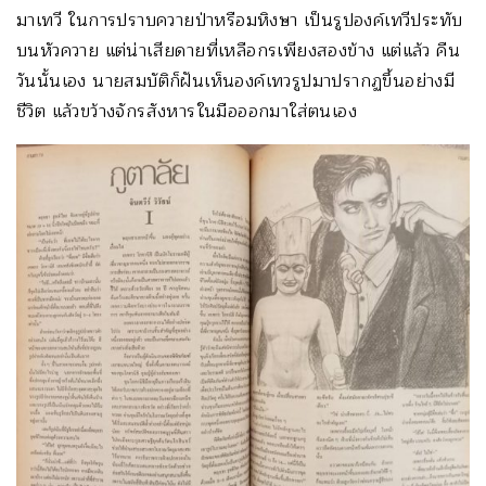
มาเทวี ในการปราบควายป่าหรือมหิงษา เป็นรูปองค์เทวีประทับ
บนหัวควาย แต่น่าเสียดายที่เหลือกรเพียงสองข้าง แต่แล้ว คืน
วันนั้นเอง นายสมบัติก็ฝันเห็นองค์เทวรูปมาปรากฏขึ้นอย่างมี
ชีวิต แล้วขว้างจักรสังหารในมือออกมาใส่ตนเอง