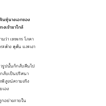
ิพินทุ์นางเอกของ
รงเข้ามาใกล้
มีนามว่า เทพกร โภคา
กระด้าง ดุดัน และเงา
วรูปนั้นก็กลับคืนไป
ึกลับเป็นปริศนา
พิสูจน์ความจริง
ียเอง
มทุกอย่างภายใน