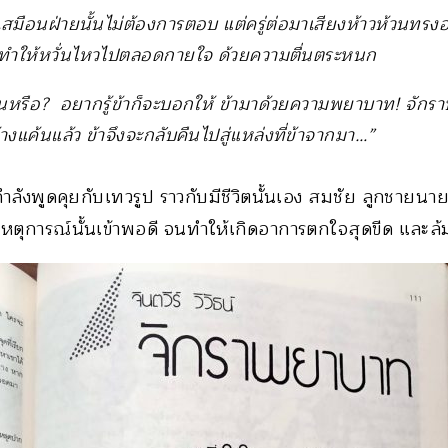
 เสมือนฝ่ายนั้นไม่ต้องการตอบ แต่ครู่ต่อมาเสียงห้าวห้วนทรง
าทำให้หวั่นไหวไปตลอดกายใจ ด้วยความตื่นตระหนก
่นหรือ? อยากรู้ข้าก็จะบอกให้ ข้ามาด้วยความพยาบาท! จักราพ
ล้างแค้นแล้ว ข้าจึงจะกลับคืนไปสู่แหล่งที่ข้าจากมา…”
ำลังพูดคุยกับเทวรูป ราวกับมีชีวิตนั้นเอง สมชัย ลูกชายนาย
หตุการณ์นั้นเข้าพอดี จนทำให้เกิดอาการตกใจสุดขีด และล้