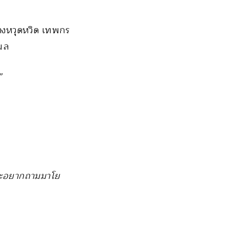
างหวุดหวิด เทพกร
ผล
”
จและอยากถามมาโย