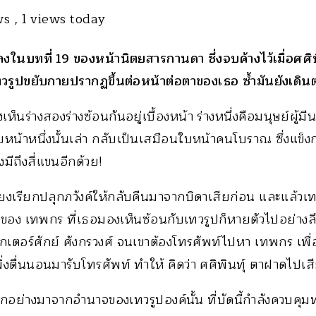
ews
, 1 views today
ลงในบทที่ 19 ของหน้านิตยสารกานดา ซึ่งจบค้างไว้เมื่อศศ
ทวรูปขยับกายปรากฏขึ้นต่อหน้าต่อตาของเธอ ซ้ำมันยังเดินต
เห็นร่างสองร่างซ้อนกันอยู่เบื้องหน้า ร่างหนึ่งคือมนุษย์ผู้
ใบหน้าหนึ่งนั้นเล่า กลับเป็นเสมือนใบหน้าคนโบราณ ซึ่งแข็ง
งมีถึงสี่แขนอีกด้วย!
สียงเรียกปลุกภวังค์ให้กลับคืนมาจากบิดาเสียก่อน และแล้วเท
งของ เทพกร ที่เธอมองเห็นซ้อนกับเทวรูปก็หายตัวไปอย่างล
ตอร์ศักย์ ศังกรวงศ์ จนเขาต้องโทรศัพท์ไปหา เทพกร เพื่อ
งตื่นนอนมารับโทรศัพท์ ทำให้ คิดว่า ศศิพินทุ์ ตาฝาดไปเส
กอย่างมาจากอำนาจของเทวรูปองค์นั้น ที่บัดนี้กำลังควบคุ