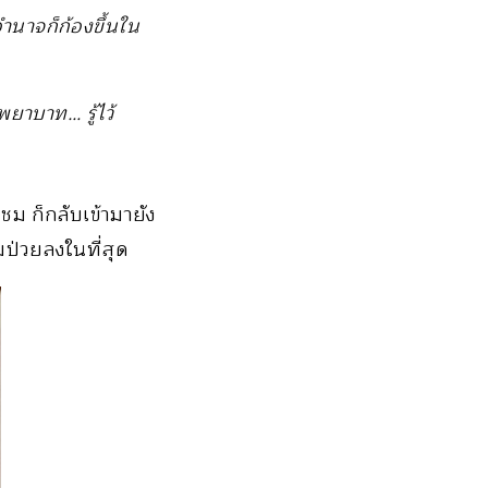
อำนาจก็ก้องขึ้นใน
ยาบาท… รู้ไว้
ชม ก็กลับเข้ามายัง
มป่วยลงในที่สุด