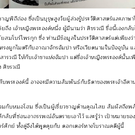
พิถีถ่อง ซึ่งเป็นบุรุษสูงวัยผู้ล่วงรู้ประวัติศาสตร์และภาษ
อ่ยถึง เจ้าหญิงพระองค์หนึ่ง ผู้มีนามว่า ศิขรวณี ชื่อนี้เอง
ัยสมโบร์ไพรกุก ซึ่ง ท่านมีข้อมูลในประวัติศาสตร์แต่เพียงว่
 ทรงผูกไมตรีกับอาณาจักรจัมปา หรือเวียดนามในปัจจุบัน แล
สารวณี ให้กับเจ้าชาแห่งจัมปา แต่ชื่อเจ้าหญิงพระองค์นั้นเ
ิง ศิขรวณี
ึกลับพระองค์นี้ อาจจะมีความสัมพันธ์กับธิดาของพระเจ้าอีศาน
่วมกับหมอโฮม ซึ่งเป็นผู้เชี่ยวชาญด้านคุณไสย สัมผัสถึง
ึกลับที่ซ่อนอาถรรพณ์อันตรายเอาไว้ และรู้ว่า เป้าหมายของพ
กย์ ทั้งคู่จึงได้พูดคุยกับ ดอกเตอร์ทางโบราณคดีผู้นี้