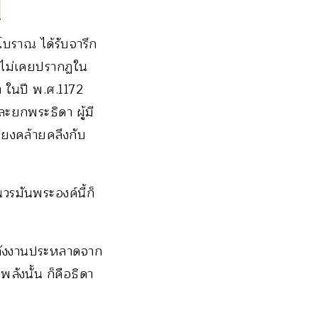
าโบราณ ได้รับจารึก
กลับไม่เคยปรากฏใน
า ในปี พ.ศ.1172
ะยกพระธิดา ผู้มี
พียงคล้ายคลึงกับ
วรมันพระองค์นี้ก็
พลังงานประหลาดจาก
ลังนั้น ก็คือธิดา