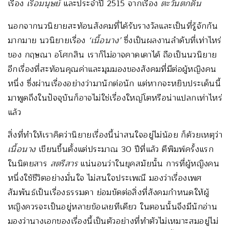
เรื่อง
เรือมนุษย์
และประจำปี 2515 จากเรื่อง
ตะวันตกดิน
นอกจากนวนิยายสะท้อนสังคมที่ได้รับรางวัลและเป็นที่รู้จักกัน
มากมาย นวนิยายเรื่อง
‘เนื้อนาง’
ซึ่งเป็นผลงานลำดับที่เท่าไหร่
ของ กฤษณา อโศกสิน เราก็ไม่อาจคาดเดาได้ ถือเป็นนวนิยาย
อีกเรื่องที่สะท้อนคุณค่าและมุมมองของสังคมที่มีต่อผู้หญิงคน
หนึ่ง ซึ่งผ่านเรื่องอย่างว่ามานักต่อนัก แต่หากจะหยิบประเด็นนี้
มาพูดถึงในปัจจุบันก็อาจไม่ใช่เรื่องใหญ่โตหรือน่าแปลกเท่าไหร่
แล้ว
สิ่งที่ทำให้เราคิดว่านิยายเรื่องนี้น่าสนใจอยู่ไม่น้อย ก็ด้วยเหตุว่า
เนื้อนาง
เขียนขึ้นตั้งแต่ประมาณ 30 ปีที่แล้ว ตีพิมพ์ครั้งแรก
ในนิตยสาร
สตรีสาร
แน่นอนว่าในยุคสมัยนั้น การที่ผู้หญิงคน
หนึ่งใช้ชีวิตอย่างมั่นใจ ไม่สนใจประเพณี มองว่าเรื่องเพศ
สัมพันธ์เป็นเรื่องธรรมดา ย่อมขัดต่อสิ่งที่สังคมกำหนดให้ผู้
หญิงควรจะเป็นอยู่หลายข้อเลยทีเดียว ในตอนนั้นจึงมีนักอ่าน
มองว่านางเอกของเรื่องนี้เป็นตัวอย่างที่ทำตัวไม่เหมาะสมอยู่ไม่