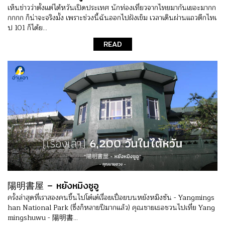
เห็นข่าวว่าตั้งแต่ไต้หวันเปิดประเทศ นักท่องเที่ยวจากไทยมากันเยอะมากก
กกกก ก็น่าจะจริงมั้ง เพราะช่วงนี้ฉันออกไปฝังเข็ม เวลาเดินผ่านแถวตึกไทเ
ป 101 ก็ได้ย...
READ
陽明書屋 – หยังหมิงซูอู
ครั้งล่าสุดที่เราสองคนขึ้นไปโต๋เต๋เรื่อยเปื่อยบนหยังหมิงซัน - Yangmings
han National Park (ซึ่งก็หลายปีมากแล้ว) คุณชายเธอชวนไปเที่ย Yang
mingshuwu - 陽明書...