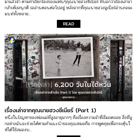
มาแล้วจ้า ตามคำเรียกร้องของแฟนๆคุณนายฮวงซีเนียร์ ที่บอกว่าเรื่องเล่าจา
กสำเพ็งสนุกดี รออ่านตอนต่อไปอยู่ หลังจากที่คุณนายฮวงจูเนียร์อ่านคอมเ
มนท์ทั้งหลาย...
READ
เรื่องเล่าจากคุณนายฮวงซีเนียร์ (Part 1)
หนึ่งในปัญหาของพ่อแม่ที่สูงอายุมากๆ คือเรื่องความจำที่เริ่มถดถอย สิ่งที่ลู
กอย่างฉันจะช่วยได้ตามคำแนะนำของคุณหมอคือ การพูดคุยเพื่อกระตุ้นใ
ห้ได้ใช้สมองบ...