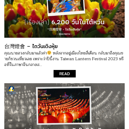
台灣燈會 – ไถวันเติงหุ้ย
คุณนายฮวงกลับมาแล้วค่า
หลังจากอยู่เมืองไทยสี่เดือน กลับมาถึงคุณช
ายก็ชวนเที่ยวเลย เพราะว่าปีนี้งาน Taiwan Lantern Festival 2023 หรื
อที่ในภาษาจีนกลางเร...
READ