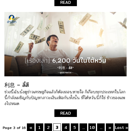
READ
利息 – ลี่สี
ช่วงนี้ฉันนั่งดูข่าวเศรษฐกิจแล้วก็ต้องถอนหายใจ ก็เกือบทุกประเทศในโลก
นี้กำลังเผชิญกับปัญหาภาวะเงินเฟ้อกันทั้งนั้น ที่ไต้หวันนี่ก็ใช่ ข้าวของแพ
งไปหมด
READ
«
1
2
3
4
5
...
10
...
»
Last »
Page 3 of 16