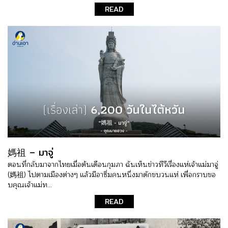
READ
媽祖 – มาจู่
ตอนที่กลับมาจากไทยเมื่อต้นเดือนกุมภา ฉันเห็นข่าวทีวีเรื่องแห่เจ้าแม่มาจู่
(媽祖) ไปตามเมืองต่างๆ แล้วมีอาซิ่มคนหนึ่งมาดักขบวนแห่ เพื่อกราบขอ
บคุณเจ้าแม่ท...
READ