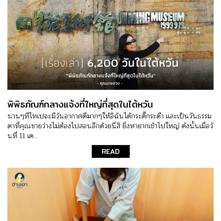
พิพิธภัณฑ์กลางแจ้งที่ใหญ่ที่สุดในไต้หวัน
นานๆทีไทเปจะมีวันอากาศดีมากๆให้อิฉันได้กระดี๊กระด๊า และเป็นวันธรรม
ดาที่คุณชายว่างไม่ต้องไปสอนอีกด้วยนี่สิ ยิ่งหายากเข้าไปใหญ่ ดังนั้นเมื่อวั
นที่ 11 เด...
READ