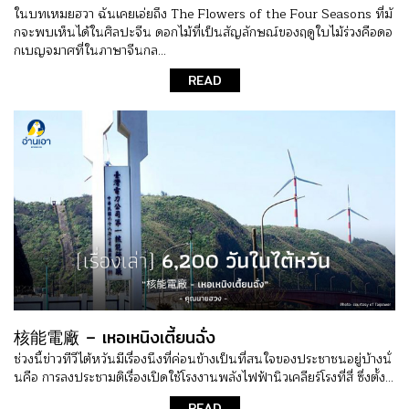
ในบทเหมยฮวา ฉันเคยเอ่ยถึง The Flowers of the Four Seasons ที่มั
กจะพบเห็นได้ในศิลปะจีน ดอกไม้ที่เป็นสัญลักษณ์ของฤดูใบไม้ร่วงคือดอ
กเบญจมาศที่ในภาษาจีนกล...
READ
核能電廠 – เหอเหนิงเตี้ยนฉั่ง
ช่วงนี้ข่าวทีวีไต้หวันมีเรื่องนึงที่ค่อนข้างเป็นที่สนใจของประชาชนอยู่บ้างนั่
นคือ การลงประชามติเรื่องเปิดใช้โรงงานพลังไฟฟ้านิวเคลียร์โรงที่สี่ ซึ่งตั้ง...
READ