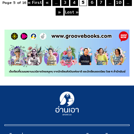
« First
«
...
3
4
5
6
7
...
10
...
Page 5 of 16
»
Last »