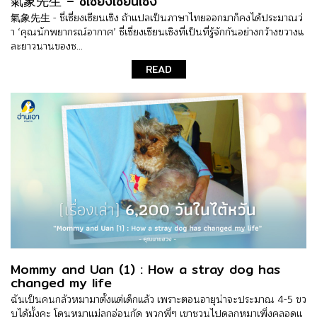
氣象先生 – ชี่เซี่ยงเซียนเซิง
氣象先生 - ชี่เซี่ยงเซียนเซิง ถ้าแปลเป็นภาษาไทยออกมาก็คงได้ประมาณว่
า ‘คุณนักพยากรณ์อากาศ’ ชี่เซี่ยงเซียนเซิงที่เป็นที่รู้จักกันอย่างกว้างขวางแ
ละยาวนานของช...
READ
Mommy and Uan (1) : How a stray dog has
changed my life
ฉันเป็นคนกลัวหมามาตั้งแต่เด็กแล้ว เพราะตอนอายุน่าจะประมาณ 4-5 ขว
บได้มั้งคะ โดนหมาแม่ลูกอ่อนกัด พวกพี่ๆ เขาชวนไปดูลูกหมาเพิ่งคลอดแ