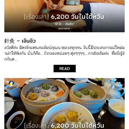
針灸 – เจินจิว
สวัสดีค่ะ มิตรรักแฟนคอลัมน์คุณนายฮวงทุกคน วันนี้มีประสบการณ์ใหม่ม
าเล่าให้ฟังกัน นั่นก็คือ... รัวกลองหน่อยๆ ตุ่งๆๆๆๆ… การฝังเข็มค่ะ ที่ฝรั่งรู้จั
กกันด...
READ