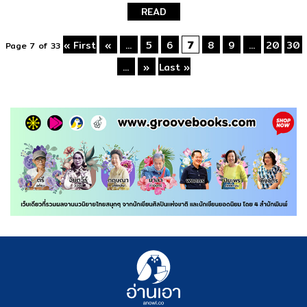
READ
« First
«
...
5
6
7
8
9
...
20
30
Page 7 of 33
...
»
Last »