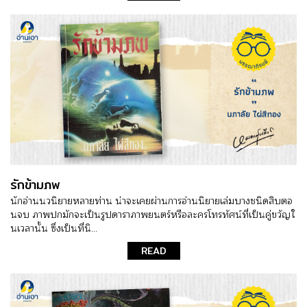
รักข้ามภพ
นักอ่านนวนิยายหลายท่าน น่าจะเคยผ่านการอ่านนิยายเล่มบางชนิดสิบตอ
นจบ ภาพปกมักจะเป็นรูปดาราภาพยนตร์หรือละครโทรทัศน์ที่เป็นคู่ขวัญใ
นเวลานั้น ซึ่งเป็นที่นิ...
READ