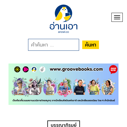
Toggl
ค้นหา
บรรณาภิรมย์