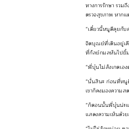
ทางการรักษา รวมถึ
ตรวจสุขภาพ หากแต่ค
“เดี๋ยวนี้หนูดีคุยกั
จิตบุณย์ที่เดินอยู
ที่กัลย์กมลหันไปยิ้
“พี่บุ๋นไม่สังเกตเอ
“นั่นสินะ ก่อนที่ห
เขาก็คงมองความสดใ
“ก็ตอนนั้นพี่บุ๋นน่
แสดงความเห็นด้วยกั
“ไม่ใช่สักหน่อย ตอ