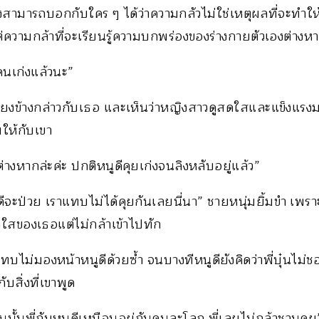
งสามารถบอกกับใคร ๆ ได้ว่าความกลัวไม่ใช่เหตุผลที่จะทำใ
วามกล้าที่จะเรียนรู้ความบกพร่องของร่างกายตัวเองต่างหาก
บคนเก่งแล้วนะ”
่เคียงข้างกล่าวกับเธอ และเห็นว่าหญิงสาวดูสดใสและแข็งแรงม
มให้กับเขา
งต่างหากล่ะค่ะ ปกติหนูดีคุยเก่งจนลิงหลับอยู่แล้ว”
นูดีจะป่วย เราแทบไม่ได้คุยกันเลยนี่นา” ชายหนุ่มยิ้มขำ เพร
สของเธอแต่ไม่กล้าเข้าไปทัก
ะแทบไม่มองหน้าหนูดีด้วยซ้ำ จนบางทีหนูดียังคิดว่าพี่บุ๋นไม
บสิ่งที่เขาพูด
นนั้นพี่กับหนูดีเหมือนอยู่กันคนละโลก พี่เลยไม่กล้าชวนคุย