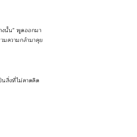
ย่างนั้น” พูดออกมา
วบรวมความกล้ามาคุย
นสิ่งที่ไม่คาดคิด