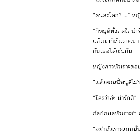
“คนละโลก? …” หญิ
“ก็หนูดีทั้งสดใสน่า
แล้วเขาก็หัวเราะเบ
กับเธอได้เช่นกัน
หญิงสาวหัวเราะตอบ
“แล้วตอนนี้หนูดีไม่
“ใครว่าล่ะ น่ารักสิ”
กัลย์กมลหัวเราะร่า 
“อย่าหัวเราะแบบนั้