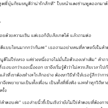
่สุดพี่บุ๋นก็ชมหนูดีว่าน่ารักสักที” ใบหน้าแดงซ่านพูดออกมาด
”
้อยด้วยความเขิน แต่เธอก็จับสังเกตได้ แล้วถามต่อ
นูดีแบบไหนมากกว่ากันคะ” เธอถามอย่างคนที่คาดหวังในค
ดีไม่ใช่เหรอ แค่ช่วงหนึ่งอาจไม่มั่นใจตัวเองเท่าเดิม” คำ
ี่เธอบอกว่าเจอเนื้องอก เขาจึงเริ่มรู้ตัวว่าไม่ควรเสียเวลาไ
ล้วที่เขาต้องทำอะไรสักอย่าง ต้องหาวิธีทำให้เธอรู้สึกว่าการต่อส
จึงพยายามเป็นทั้งเพื่อน เป็นทั้งที่พึ่งพิง และทำทุกวิถีทา
รั้ง
่คำตอบค่ะ” เธอส่ายนิ้วชี้เป็นเชิงว่ายังไม่ใช่คำตอบที่ต้องก