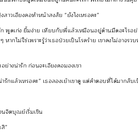
งสาวเอียงคอทำหน้าสงสัย “ยังไงเหรอคะ”
รัก พูดเก่ง ยิ้มง่าย เทียบกับพี่แล้วเหมือนอยู่ด้านมืดอะไรอ
า ๆ หากไม่ใช่เพราะรู้ว่าเธอป่วยเป็นโรคร้าย เขาคงไม่อาจร
อย่างน่ารัก ก่อนจะเอียงคอมองเขา
น่ารักแล้วเหรอคะ” เธอลองเย้าเขาดู แต่คำตอบที่ได้มากลับเป็
จนจิตบุณย์เริ่มเขิน
นสิ”