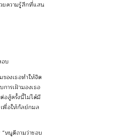
้วยความรู้สึกที่แสน
ำตอบ
ถามของเธอทำให้จิต
ปกับการเฝ้ามองเธอ
ู้ครั้งนี้ไม่ได้มี
งเพื่อให้กัลย์กมล
าร “หนูดีถามว่าชอบ