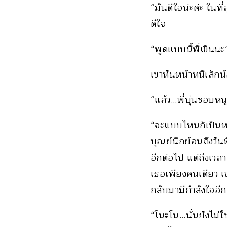
“มันดีใจน่ะค่ะ ในที
ดีใจ
“พูดแบบนี้พี่เขินนะ
เขาหันหน้าหนีเล็กน
“แล้ว…พี่บุ๋นชอบห
“จะแบบไหนก็เป็นหนู
บุณย์นึกย้อนถึงวันท
อีกต่อไป แต่ถึงเวลาแ
เธอเพียงคนเดียว เขา
กลับมามีกำลังใจอีกค
“โนะโน…นั่นยังไม่ใช