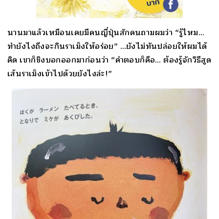
นานมาแล้วเหมือนเคยมีคนญี่ปุ่นสักคนถามผมว่า “รู้ไหม…
ทำยังไงถึงจะกินราเม็งให้อร่อย” …ยังไม่ทันปล่อยให้ผมได้
คิด เขาก็ชิงบอกออกมาก่อนว่า “คำตอบก็คือ… ต้องรู้จักวิธีสูด
เส้นราเม็งเข้าไปด้วยยังไงล่ะ!”