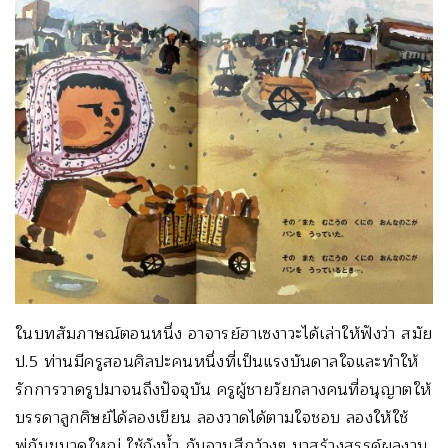
ในบทสัมภาษณ์ตอนหนึ่ง อาจารย์ฮาเซงาวะได้เล่าให้ฟังว่า สมัย
ป.5 ท่านมีครูสอนศิลปะคนหนึ่งที่เป็นแรงบันดาลใจและทำให้
รักการวาดรูปมาจนถึงปัจจุบัน ครูผู้ชายวัยกลางคนที่อนุญาตให้
บรรดาลูกศิษย์ได้ลองเขียน ลองวาดได้ตามใจชอบ ลองให้ใช้
พู่กันขนาดใหญ่ ใช้ถังน้ำ กับจานสีกว้างๆ มาสร้างสรรค์ผลงาน