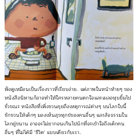
ฟังดูเหมือนเป็นเรื่องราวที่เรียบง่าย.. แต่ภาพในหน้าท้ายๆ ของ
หนังสือนิทานก็อาจทำให้ใครหลายคนตกใจและเผลอหุบยิ้มไป
ชั่วขณะ หนังสือที่เพิ่งชวนคุยถึงเหตุการณ์ต่างๆ บนโลกใบนี้
ชักชวนให้เด็กๆ มองเห็นสุขทุกข์ของคนอื่นๆ และสัจธรรมใน
โลกคู่ขนาน อาจจะไม่ยากจนเกินไปนักที่จะเข้าใจถึงเด็กคน
อื่นๆ ที่ไม่ได้มี ‘ชีวิต’ แบบเดียวกับเรา..