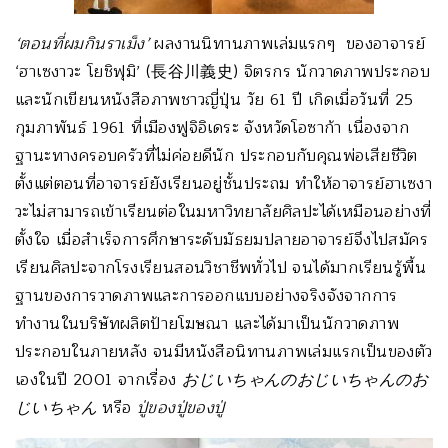
‘
ตอนที่ผมกินราเม็ง
’
ผลงานนิทานภาพเล่มแรกๆ ของอาจารย์
‘ฮาเซงาวะ โยชิฟุมิ’ (長谷川義史) จิตรกร นักวาดภาพประกอบ
และนักเขียนหนังสือภาพชาวญี่ปุ่น วัย 61 ปี เกิดเมื่อวันที่ 25
กุมภาพันธ์ 1961 ที่เมืองฟูจิอิเดระ จังหวัดโอซาก้า เนื่องจาก
ฐานะทางครอบครัวที่ไม่ค่อยดีนัก ประกอบกับคุณพ่อเสียชีวิต
ตั้งแต่ตอนที่อาจารย์ยังเรียนอยู่ชั้นประถม ทำให้อาจารย์ฮาเซงา
วะไม่สามารถเข้าเรียนต่อในมหาวิทยาลัยศิลปะได้เหมือนอย่างที่
ตั้งใจ เมื่อสำเร็จการศึกษาระดับมัธยมปลายอาจารย์จึงไปสมัคร
เรียนศิลปะจากโรงเรียนสอนวิชาชีพทั่วไป จนได้มากเรียนรู้พื้น
ฐานของการวาดภาพและการออกแบบอย่างจริงจังจากการ
ทำงานในบริษัทผลิตป้ายโฆษณา และได้มาเป็นนักวาดภาพ
ประกอบในภายหลัง จนมีหนังสือนิทานภาพเล่มแรกเป็นของตัว
เองในปี 2001 จากเรื่อง
おじいちゃんのおじいちゃんのお
じいちゃん
หรือ
ปู่ของปู่ของปู่