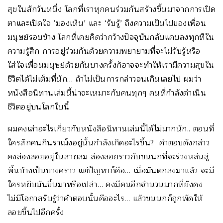
สุขในสักวันหนึ่ง โลกที่เราทุกคนร่วมกันสร้างขึ้นมาจากการเปิด
ตาและเปิดใจ ‘มองเห็น’ และ ‘รับรู้’ ถึงความเป็นไปของเพื่อน
มนุษย์รอบข้าง โลกที่เคยคิดว่ากว้างปัจจุบันกลับแคบลงทุกทีใน
ความรู้สึก การอยู่ร่วมกันด้วยความพยายามที่จะไม่รับรู้หรือ
ใส่ใจเพื่อนมนุษย์ด้วยกันบางครั้งก็อาจจะทำให้เรามีความสุขใน
ชีวิตได้ไม่เต็มที่นัก… ถ้าไม่เป็นการกล่าวจนเกินเลยไป ผมว่า
หนังสือนิทานเล่มนี้น่าจะเหมาะกับคนทุกๆ คนที่กำลังดำเนิน
ชีวิตอยู่บนโลกใบนี้
ผมคงเล่าอะไรเกี่ยวกับหนังสือนิทานเล่มนี้ได้ไม่มากนัก.. ตอนที่
ใครสักคนกินราเม็งอยู่นั้นกำลังเกิดอะไรขึ้น? คำตอบดังกล่าว
คงล่องลอยอยู่ในสายลม ล่องลอยราวกับขนนกที่จะร่วงหล่นสู่
พื้นบ้างเป็นบางคราว แต่ปัญหาก็คือ… เมื่อมันตกลงมาแล้ว จะมี
ใครหยิบมันขึ้นมาหรือเปล่า… คงมีคนอีกจำนวนมากที่ยังคง
ไม่มีโอกาสรับรู้ว่าคำตอบนั้นคืออะไร… แล้วขนนกก็ถูกพัดให้
ลอยขึ้นไปอีกครั้ง