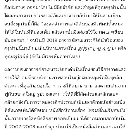
ศิลปะต่างๆ ออกมาโดยไม่มีขีดจำกัด และคำพูดที่คุณครูท่านนั้น
ได้สอนอาจารย์ฮาเซงาวะไว้และอาจารย์ก็นำมาใช้ในงานเขียน
จนถึงทุกวันนี้ก็คือ “จงจดจำภาพและสีสันของทิวทัศน์ทั้งหมด
ให้ได้ในทันทีที่มองเห็น แล้วจากนั้นจึงค่อยใช้ใจวาดและเขียน
มันออกมา..” จนในปี 2019 อาจารย์ฮาเซงาวะก็ได้นำเรื่องของ
ครูท่านนี้มาเขียนเป็นนิทานภาพเรื่อง
おおにしせんせい
หรือ
คุณครูโอนิชิ
(ยังไม่มีเวอร์ชันภาษาไทย)
ผลงานของอาจารย์ฮาเซงาวะโดดเด่นในเรื่องของวิธีการวาดและ
การใช้สี คนที่ชอบนิทานภาพส่วนใหญ่จะตกหลุมรักในบุคลิก
ตัวละครที่ดูแล้วอบอุ่นใจ การลงสีที่สนุกสนาน และลายเส้นจาก
พู่กันขนาดใหญ่ รูปวาดและการให้สีที่มีสัดส่วนและลักษณะ
คล้ายคลึงกับการวาดของเด็กประถมก็เป็นเอกลักษณ์อย่างหนึ่ง
ที่สังเกตเห็นได้ชัดเจน หนังสือนิทานเรื่อง
‘
ตอนที่ผมกินราเม็ง
’
นั้นกวาดรางวัลหนังสือภาพยอดเยี่ยมมาได้จากหลายสถาบันใน
ปี 2007-2008 และยังถูกนำมาใช้เป็นหนังสืออ่านนอกเวลาให้