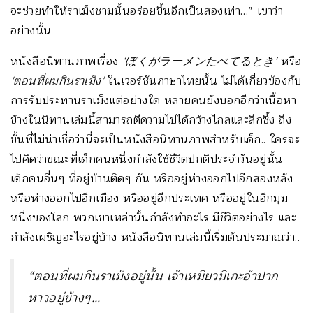
จะช่วยทำให้ราเม็งชามนั้นอร่อยขึ้นอีกเป็นสองเท่า…” เขาว่า
อย่างนั้น
หนังสือนิทานภาพเรื่อง
‘
ぼくがラーメンたべてるとき
’
หรือ
‘
ตอนที่ผมกินราเม็ง
’
ในเวอร์ชันภาษาไทยนั้น ไม่ได้เกี่ยวข้องกับ
การรับประทานราเม็งแต่อย่างใด หลายคนยังบอกอีกว่าเนื้อหา
ข้างในนิทานเล่มนี้สามารถตีความไปได้กว้างไกลและลึกซึ้ง ถึง
ขั้นที่ไม่น่าเชื่อว่านี่จะเป็นหนังสือนิทานภาพสำหรับเด็ก.. ใครจะ
ไปคิดว่าขณะที่เด็กคนหนึ่งกำลังใช้ชีวิตปกติประจำวันอยู่นั้น
เด็กคนอื่นๆ ที่อยู่บ้านติดๆ กัน หรืออยู่ห่างออกไปอีกสองหลัง
หรือห่างออกไปอีกเมือง หรืออยู่อีกประเทศ หรืออยู่ในอีกมุม
หนึ่งของโลก พวกเขาเหล่านั้นกำลังทำอะไร มีชีวิตอย่างไร และ
กำลังเผชิญอะไรอยู่บ้าง หนังสือนิทานเล่มนี้เริ่มต้นประมาณว่า..
“ตอนที่ผมกินราเม็งอยู่นั้น เจ้าเหมียวมิเกะอ้าปาก
หาวอยู่ข้างๆ…