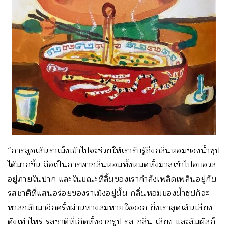
“การสูดเส้นราเม็งเข้าไปจะช่วยให้เรารับรู้ถึงกลิ่นหอมของน้ำซุป
ได้มากขึ้น ถือเป็นการพากลิ่นหอมทั้งหมดทั้งมวลเข้าไปอบอวล
อยู่ภายในปาก และในขณะที่ลิ้นของเรากำลังเพลิดเพลินอยู่กับ
รสชาติที่แสนอร่อยของราเม็งอยู่นั้น กลิ่นหอมของน้ำซุปก็จะ
หวลกลับมาอีกครั้งผ่านทางลมหายใจออก ยิ่งเราสูดเส้นเสียง
ดังเท่าไหร่ รสชาติที่เกิดทั้งจากรูป รส กลิ่น เสียง และสัมผัสก็