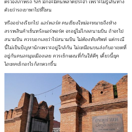
ตรวจสภาพรถ ฯลฯ มักจะมีคนพลาดประจำ เพราะไม่รู้เส้นทาง
ด้วยว่ารถเขาพาไปที่ไหน
หรืออย่างเรียกไป
แอร์พอร์ต
คนเชียงใหม่จะหมายถึงห้าง
สรรพสินค้าเซ็นทรัลแอร์พอร์ต จะอยู่ไม่ไกลสนามบิน ถ้าจะไป
สนามบิน ควรบอกเลยว่าไปสนามบิน ไม่ต้องทับศัพท์ แต่กรณี
นี้ไม่เป็นปัญหานักเพราะอยู่ใกล้กัน ไม่เหมือนขนส่งกับอาเขตที่
อยู่กันคนละมุมเมืองเลย ควรเช็กแผนที่กันให้ดีๆ เดี๋ยวนี้ยุค
ไฮเทคเช็กอะไรก็สะดวกขึ้น