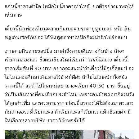
แก่นนี้ราคาเต้าใด (หม้อใบนี้ราคาเท่าไหร่) ยกตัวอย่างมาพอให้
เห็นภาพ
เดี๋ยวนี้นักท่องเที่ยวจะสายกินเยอะ บรรดายูทูปเบอร์ หรือ อิน
ฟลูเอ็นเซอร์ก็เยอะ ได้ฟังพูดภาษาเหนือก็จะน่ารักไปอีกแบบ
จากสายกินสายชอปปิ้ง มาเล่าถึงสายเดินทางกันบ้าง ถ้าจะ
เรียกรถสองแถว ซึ่งคนเชียงใหม่เรียกว่า
รถสี่ล้อแดง
เดี๋ยวนี้
ราคาเริ่มต้นที่ 30 บาท อยากจะแนะนำว่าเดี๋ยวนี้มีกูเกิ้ลแมป จะ
ไปไหนลองศึกษาเส้นทางไว้บ้างก็ดีค่ะ ถ้าไปไม่ไกลนักก็จะยัง
ราคานี้ได้ แต่ถ้าไปไกลหน่อย เขาจะเรียก 40-50 บาท ขึ้นอยู่
ว่าเป็นเส้นทางที่คนเรียกประจำไหม เพราะคนขับรถเขาก็จะหวัง
ได้ลูกค้าเพิ่ม และควรถามราคาก่อนขึ้นรถจะได้ไม่ต้องมาทะเลาะ
กันถ้าเจอรถที่เรียกแพง ถ้าเรียกแพงก็เรียกรถแท็กซี่เลยค่ะ มี
ให้เลือกหลายบริษัท ราคาก็ยังพอรับได้