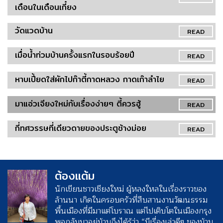
เดือนในเดือนเกี๋ยง
วัดแวดบ้าน
READ
เมื่อน้ำท่วมบ้านครั้งแรกในรอบร้อยปี
READ
หาบเปี้ยดใส่ผักไปก๊าตี้กาดหลวง กาดเก๊าลำไย
READ
มาแอ่วเจียงใหม่กับเรื่องง่ายๆ ตี้ควรฮู้
READ
กี่ทศวรรษที่เดียวดายของประตูช้างม่อย
READ
ต้องแต้ม
นักเขียนชาวเชียงใหม่ ผู้หลงใหลในเรื่องราวของ
ล้านนา เกิดในครอบครัวที่สืบสานงานวัฒนธรรม
พื้นเมืองที่มีมาแต่โบราณ แต่ไปเติบโตในเมืองกรุง
พอกลับมาอยู่บ้านถึงได้รู้ว่า “มีเรื่องเล่าดีๆ ของบ้าน