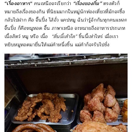
“เรื่องอาหาร”
คนเหนือจะเรียกว่า
“เรื่องของกิ๋น”
ตรงตัวก็
หมายถึงเรื่องของกิน ที่นิยมมากในหมู่นักท่องเที่ยวที่มักจะซื้อ
กลับไปฝาก คือ จิ๊นปิ้ง ไส้อั่ว แคปหมู ฉันว่ารู้จักกันทุกคนแหละ
จิ๊นปิ้ง ก็คือหมูทอด จิ๊น ภาษาเหนือ จะหมายถึงอาหารประเภท
เนื้อสัตว์ หมู หรือ เนื้อ
“ติ่นนี้เต้าใด”
ชิ้นนี้เท่าไหร่ เมื่อเรา
หยิบหมูทอดมายื่นให้แม่ค้าหนึ่งชิ้น แม่ค้าก็จะรับไปชั่ง