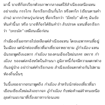
มานี้ บางทีก็จะเรียกด้วยภาษากลางแต่ใช้สำเนียงเหนือแทน
อย่างเช่น กรรไกร ก็จะเรียกเป็นกั๋นไก หรือตะไก (เขียนตามคำ
อ่าน) มากกว่าคนรุ่นก่อนๆ ที่จะเรียกว่า
“มีดยับ”
เด็กๆ ฉันยัง
ทันคำนี้นะ หรือ บางทีก็จะได้ยินคำว่า สับปะรด แทนที่จะเรียก
ว่า
“บะขนัด”
เหมือนเมื่อก่อน
กำเมืองเริ่มจะหายไปเหลือแต่สำเนียงแทน โดยเฉพาะคนที่อยู่
ในเมือง แต่นักท่องเที่ยวที่มาเที่ยวจะพยายาม
อู้กำเมือง
แทน
ฉันขอพูดถึงเฉพาะ
กำเมือง
ของคนเจียงใหม่นะคะ เพราะ
กำ
เมือง
ของแต่ละจังหวัดในล้านนา ภูมิภาคนี้ก็จะมีความแตกต่าง
กันอยู่บ้าง อย่าว่าแต่คำเรียกเลย สำเนียงยังแตกต่างกันไปตาม
ท้องถิ่นนั้นๆ
วันนี้เลยอยากจะมาพูดถึง
กำเมือง
สำหรับนักท่องเที่ยวที่มา
เยือนเชียงใหม่แล้วอยากจะ
อู้กำเมือง
กับพ่อค้าแม่ค้าคนเหนือ
ลุยด่านแรกมาที่เรื่องอาหารก่อนเลย