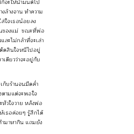
่ก็จะให้น้ำมนต์ไป
้างล้างจาน ทำความ
ก็ใส่ใจเธอน้อยลง
่นของแม่ ขณะที่พ่อ
และไม่กล้าที่จะเล่า
์ตัดสินใจหนีไปอยู่
เดียวว่าจะอยู่กับ
เก็บร้านจนมืดค่ำ
อบ้างตามแต่จะพอใจ
าะหัวใจวาย หลังพ่อ
้เธอค่อยๆ รู้สึกได้
ันทำมาหากิน แถมยัง