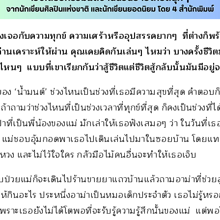
ต้องเจอกับความทุกข์ ความเศร้าหรืออุปสรรคยากๆ ที่ต่างก็พ
านเคราะห์ให้ผ่าน คุณเคยคิดกันเล่นๆ ไหมว่า บางครั้งชีวิตมัน
งไหนๆ แบบที่เขาเรียกกันว่าสู้ชีวิตแต่ชีวิตสู้กลับนั้นมันมีอยู่จ
อง ‘น้ำมนต์’ ช่วงไหนเป็นช่วงที่เธอมีความสุขที่สุด คำตอบก็คื
าถามว่าช่วงไหนที่เป็นช่วงเวลาที่ทุกข์ที่สุด ก็คงเป็นช่วงที่ได
าที่เป็นพี่น้องของแม่ มักเล่าให้เธอฟังเสมอๆ ว่า ในวันที่เธ
ว แม่ชอบอุ้มกอดพาเธอไปเดินเล่นไปมาในซอยบ้าน โดยแทบ
หวง และไม่ไว้ใจใคร กลัวมือไม้คนอื่นจะทำให้เธอเจ็บ
จ็บป่วยแม่ก็จะเดินไปร้านขายยาแถวบ้านแล้วถามอาม่าที่ช่ว
งให้กินอะไร ประหนึ่งอาม่าเป็นหมอเด็กประจำตัว เธอไม่รู้หรอ
ราะเธอยังไม่ได้โตพอที่จะรับรู้ความรู้สึกนั้นของแม่ แต่พอ