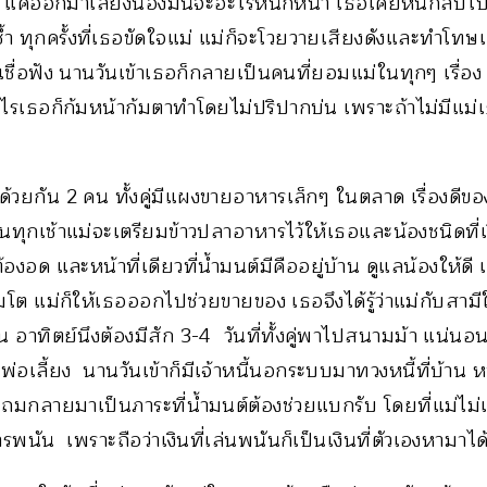
ด้ แค่ออกมาเลี้ยงน้องมันจะอะไรหนักหนา เธอเคยหนีกลับไป
ำ ทุกครั้งที่เธอขัดใจแม่ แม่ก็จะโวยวายเสียงดังและทำโทษ
เชื่อฟัง นานวันเข้าเธอก็กลายเป็นคนที่ยอมแม่ในทุกๆ เรื่อง
ะไรเธอก็ก้มหน้าก้มตาทำโดยไม่ปริปากบ่น เพราะถ้าไม่มีแม่เธอ
ด้วยกัน 2 คน ทั้งคู่มีแผงขายอาหารเล็กๆ ในตลาด เรื่องดีของ
นทุกเช้าแม่จะเตรียมข้าวปลาอาหารไว้ให้เธอและน้องชนิดที่
องอด และหน้าที่เดียวที่น้ำมนต์มีคืออยู่บ้าน ดูแลน้องให้ดี
มโต แม่ก็ให้เธอออกไปช่วยขายของ เธอจึงได้รู้ว่าแม่กับสาม
อาทิตย์นึงต้องมีสัก 3-4 วันที่ทั้งคู่พาไปสนามม้า แน่นอนว
ลี้ยง นานวันเข้าก็มีเจ้าหนี้นอกระบบมาทวงหนี้ที่บ้าน หนี้เ
ับถมกลายมาเป็นภาระที่น้ำมนต์ต้องช่วยแบกรับ โดยที่แม่ไ
รพนัน เพราะถือว่าเงินที่เล่นพนันก็เป็นเงินที่ตัวเองหามาได