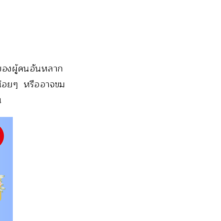
ของผู้คนอันหลาก
หน่อยๆ หรืออาจขม
น