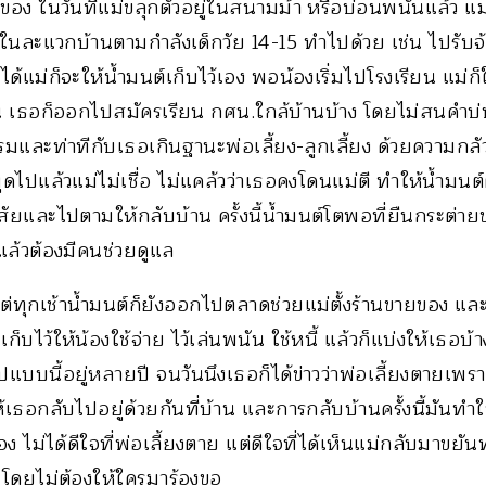
ง ในวันที่แม่ขลุกตัวอยู่ในสนามม้า หรือบ่อนพนันแล้ว แม
นละแวกบ้านตามกำลังเด็กวัย 14-15 ทำไปด้วย เช่น ไปรับจ
ี่ได้แม่ก็จะให้น้ำมนต์เก็บไว้เอง พอน้องเริ่มไปโรงเรียน แม่
น เธอก็ออกไปสมัครเรียน กศน.ใกล้บ้านบ้าง โดยไม่สนคำบ
กรรมและท่าทีกับเธอเกินฐานะพ่อเลี้ยง-ลูกเลี้ยง ด้วยความกลัว
ูดไปแล้วแม่ไม่เชื่อ ไม่แคล้วว่าเธอคงโดนแม่ตี ทำให้น้ำมนต
สัยและไปตามให้กลับบ้าน ครั้งนี้น้ำมนต์โตพอที่ยืนกระต่ายขา
่แล้วต้องมีคนช่วยดูแล
ต่ทุกเช้าน้ำมนต์ก็ยังออกไปตลาดช่วยแม่ตั้งร้านขายของ และ
ุนเก็บไว้ให้น้องใช้จ่าย ไว้เล่นพนัน ใช้หนี้ แล้วก็แบ่งให้เธ
ปแบบนี้อยู่หลายปี จนวันนึงเธอก็ได้ข่าวว่าพ่อเลี้ยงตายเพร
เธอกลับไปอยู่ด้วยกันที่บ้าน และการกลับบ้านครั้งนี้มันทำให
อง ไม่ได้ดีใจที่พ่อเลี้ยงตาย แต่ดีใจที่ได้เห็นแม่กลับมาขย
 โดยไม่ต้องให้ใครมาร้องขอ