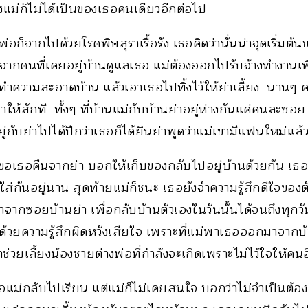
ม่ก็ไม่ได้เป็นของเธอคนเดียวอีกต่อไป
อก็จากไปด้วยโรคพิษสุราเรื้อรัง เธอคิดว่านั่นน่าจุดเริ่มต้นข
ากคนที่เคยอยู่บ้านดูแลเธอ แม่ต้องออกไปรับจ้างทำงานเพื่อ
้า ทำความสะอาดบ้าน แล้วเอาเธอไปทิ้งไว้ให้ย่าเลี้ยง นานๆ 
าให้สักที ทั้งๆ ที่บ้านแม่กับบ้านย่าอยู่ห่างกันแค่คนละซอ
ู่กับย่าไปได้ปีกว่าเธอก็ได้ยินย่าพูดว่าแม่เขามีแฟนใหม่แล้
อเธอคืนจากย่า บอกให้เก็บของกลับไปอยู่บ้านด้วยกัน เธอจำ
ส่กันอยู่นาน สุดท้ายแม่ก็ชนะ เธอยังจำความรู้สึกดีใจของตั
จากซอยบ้านย่า เพื่อกลับบ้านตัวเองในวันนั้นได้จนถึงทุกวั
ด้วยความรู้สึกผิดหวังเสียใจ เพราะที่แม่พาเธอออกมาจากบ้า
วยเลี้ยงน้องชายต่างพ่อที่กำลังจะเกิดเพราะไม่ไว้ใจให้คนอื
อแม่กลับไปเรียน แต่แม่ก็ไม่เคยสนใจ บอกว่าไม่จำเป็นต้อ