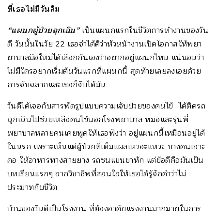
ที่เธอไม่มีวันลืม
“แผนกผู้ป่วยฉุกเฉิน”
เป็นแผนกแรกในชีวิตการทำงานของวัน
ดี วันนั้นในวัย 22 เธอจำได้ดีว่าหัวหน้างานเปิดโอกาสให้พยา
ยาบาลมือใหม่ได้เลือกกันเองว่าอยากอยู่แผนกไหน แน่นอนว่า
ไม่มีใครอยากเริ่มต้นวันแรกที่แผนกนี้ สุดท้ายเลยลงเอยด้วย
การจับฉลากและเธอก็จับได้มัน
วันดีได้เจอกับสารพัดรูปแบบความเจ็บป่วยของคนไข้ ได้ติดรถ
ฉุกเฉินไปช่วยเหลือคนไข้นอกโรงพยาบาล หมอและรุ่นพี่
พยาบาลหลายคนเคยพูดให้เธอฟังว่า อยู่แผนกนี้เหมือนอยู่ได้
ในนรก เพราะเห็นแต่ผู้ป่วยที่เต็มแผลเหวอะแหวะ บางคนเจาะ
คอ ให้อาหารทางสายยาง รถชนแขนขาหัก แต่ข้อดีคือมันเป็น
บทเรียนแรกๆ จากวิชาชีพที่สอนใจให้เธอได้รู้จักคำว่าไม่
ประมาทกับชีวิต
บ้านของวันดีเป็นโรงงาน ที่ต้องอาศัยแรงงานมากมายในการ