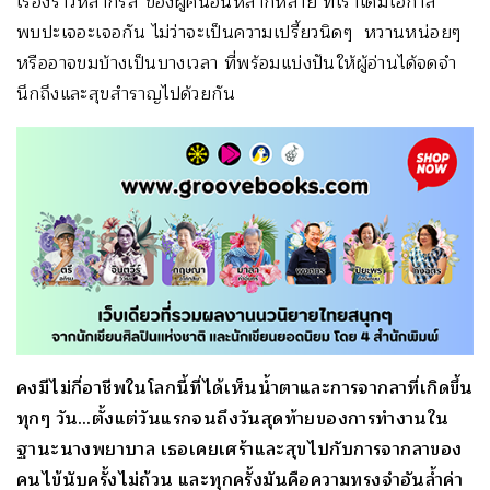
เรื่องราวหลากรส ของผู้คนอันหลากหลาย ที่เราได้มีโอกาส
พบปะเจอะเจอกัน ไม่ว่าจะเป็นความเปรี้ยวนิดๆ หวานหน่อยๆ
หรืออาจขมบ้างเป็นบางเวลา ที่พร้อมแบ่งปันให้ผู้อ่านได้จดจำ
นึกถึงและสุขสำราญไปด้วยกัน
คงมีไม่กี่อาชีพในโลกนี้ที่ได้เห็นน้ำตาและการจากลาที่เกิดขึ้น
ทุกๆ วัน…ตั้งแต่วันแรกจนถึงวันสุดท้ายของการทำงานใน
ฐานะนางพยาบาล เธอเคยเศร้าและสุขไปกับการจากลาของ
คนไข้นับครั้งไม่ถ้วน และทุกครั้งมันคือความทรงจำอันล้ำค่า