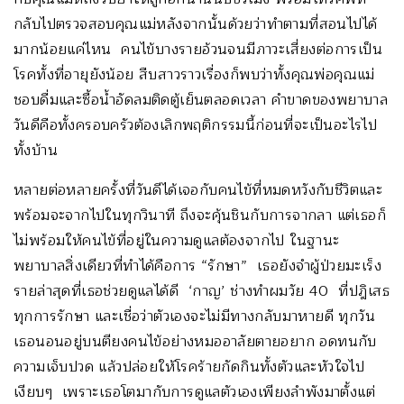
กลับไปตรวจสอบคุณแม่หลังจากนั้นด้วยว่าทำตามที่สอนไปได้
มากน้อยแค่ไหน คนไข้บางรายอ้วนจนมีภาวะเสี่ยงต่อการเป็น
โรคทั้งที่อายุยังน้อย สืบสาวราวเรื่องก็พบว่าทั้งคุณพ่อคุณแม่
ชอบดื่มและซื้อน้ำอัดลมติดตู้เย็นตลอดเวลา คำขาดของพยาบาล
วันดีคือทั้งครอบครัวต้องเลิกพฤติกรรมนี้ก่อนที่จะเป็นอะไรไป
ทั้งบ้าน
หลายต่อหลายครั้งที่วันดีได้เจอกับคนไข้ที่หมดหวังกับชีวิตและ
พร้อมจะจากไปในทุกวินาที ถึงจะคุ้นชินกับการจากลา แต่เธอก็
ไม่พร้อมให้คนไข้ที่อยู่ในความดูแลต้องจากไป ในฐานะ
พยาบาลสิ่งเดียวที่ทำได้คือการ “รักษา” เธอยังจำผู้ป่วยมะเร็ง
รายล่าสุดที่เธอช่วยดูแลได้ดี ‘กาญ’ ช่างทำผมวัย 40 ที่ปฎิเสธ
ทุกการรักษา และเชื่อว่าตัวเองจะไม่มีทางกลับมาหายดี ทุกวัน
เธอนอนอยู่บนตียงคนไข้อย่างหมออาลัยตายอยาก อดทนกับ
ความเจ็บปวด แล้วปล่อยให้โรคร้ายกัดกินทั้งตัวและหัวใจไป
เงียบๆ เพราะเธอโตมากับการดูแลตัวเองเพียงลำพังมาตั้งแต่