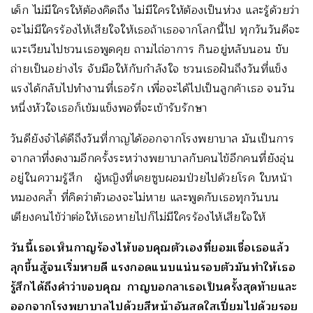
เด็ก ไม่มีใครให้ต้องคิดถึง ไม่มีใครให้ต้องเป็นห่วง และรู้ด้วยว่า
จะไม่มีใครร้องไห้เสียใจให้เธอถ้าเธอจากโลกนี้ไป ทุกวันวันดีจะ
แวะเวียนไปชวนเธอพูดคุย ถามไถ่อาการ กินอยู่หลับนอน ขับ
ถ่ายเป็นอย่างไร จับมือให้กับกำลังใจ ชวนเธอฝันถึงวันที่แข็ง
แรงได้กลับไปทำงานที่เธอรัก เพื่อจะได้ไปเป็นลูกค้าเธอ จนวัน
หนึ่งหัวใจเธอก็เข้มแข็งพอที่จะเข้ารับรักษา
วันดียังจำได้ดีถึงวันที่กาญได้ออกจากโรงพยาบาล มันเป็นการ
จากลาที่งดงามอีกครั้งระหว่างพยาบาลกับคนไข้อีกคนที่ยังอุ่น
อยู่ในความรู้สึก ผู้หญิงที่เคยซูบผอมป่วยไปด้วยโรค ใบหน้า
หมองคล้ำ ที่คิดว่าตัวเองจะไม่หาย และพูดกับเธอทุกวันบน
เตียงคนไข้ว่าต่อให้เธอหายไปก็ไม่มีใครร้องไห้เสียใจให้
วันนี้เธอเห็นกาญร้องไห้ขอบคุณตัวเองที่ยอมเชื่อเธอแล้ว
ลุกขึ้นสู้จนเริ่มหายดี แรงกอดแนบแน่นรอบตัวมันทำให้เธอ
รู้สึกได้ถึงคำว่าขอบคุณ กาญบอกลาเธอเป็นครั้งสุดท้ายและ
ออกจากโรงพยาบาลไปด้วยสีหน้าอันสดใสเปี่ยมไปด้วยรอย