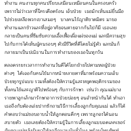
ทำงาน คนงานทุกคนปรียบเสมือนเหมือนคนในครอบครัว
เพราะไม่ว่าเวลาที่ใครเดือดร้อน เจ็บป่วย เธอมักเห็นแม่ยื่นมือ
ไปช่วยเหลือพวกเขาเสมอๆ บางคนไร้ญาติขาดมิตร มาขอ
ทำงานแลกข้าวและที่อยู่อาศัยจนตายจากกันไปก็มี เธอเลย
กลายเป็นคนที่ซึมซับความเอื้อเฟื้อเผื่อแผ่ของแม่ และมีความสุข
ไปกับการได้เห็นผู้คนรอบๆ ตัวมีชีวิตที่ดีโดยไม่รู้ตัว และมันก็
กลายมาเป็นปณิธานในการทำงานของเธอในทุกวัน
ตลอดระยะเวลาการทำงานวันดีได้โยกย้ายไปตามหอผู้ป่วย
ต่างๆ ได้เจอกับคนไข้มากหน้าหลายตาที่มาพร้อมความเจ็บ
ป่วยทุกรูปแบบ รวมทั้งต้องให้ความรู้และหยุดพฤติกรรมของ
ทั้งคนไข้และญาติไปพร้อมๆ กับการรักษา เช่นว่า คุณแม่บาง
รายพาลูกเล็กมารักษาอาการป่วยบ่อยๆ จนจำหน้ากันได้ ทำเอา
เธอถึงกับต้องเอ่ยปากซักถามวิธีการเลี้ยงลูกกับคุณแม่ แล้วก็ได้
คำตอบว่าแม่ชอบอาบน้ำให้ลูกตอนดึกๆ เพราะลูกจะได้นอน
สบายตัว เธอเลยต้องให้ความรู้ในการเลี้ยงลูกแบบจดเลคเชอร์
กับคุณแม่หลังรับยาให้ลูกอีกนานนับชั่วโมง พร้อมโทรศัพท์