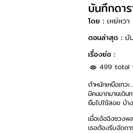
บันทึกดารา
โดย :
เหย่หวา
ตอนล่าสุด :
บั
เรื่องย่อ :
499 total
ตำหนักเหนือเทวะ…ส
มีคนมากมายเดินทา
ยืมไปใช้สอย บ้าง
เมื่อเอ้อฉิงซวง
เธอต้องรีบจัดกา