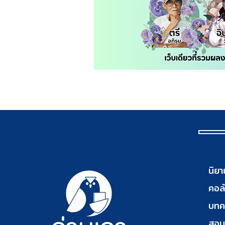
นิยา
คอลั
บทค
สอน