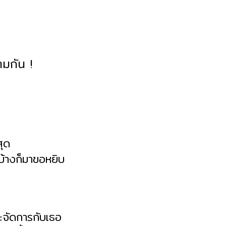
ามกัน !
สุด
 บ้างก็มาขอหยิบ
ะจัดการกับเธอ