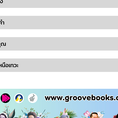
วง
คำ
คุณ
หนือเทวะ