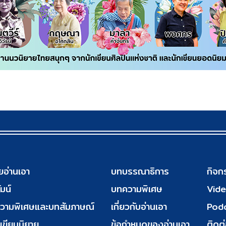
ยอ่านเอา
บทบรรณาธิการ
กิจก
มน์
บทความพิเศษ
Vid
วามพิเศษและบทสัมภาษณ์
เกี่ยวกับอ่านเอา
Pod
เขียนนิยาย
ข้อกำหนดของอ่านเอา
ติดต่