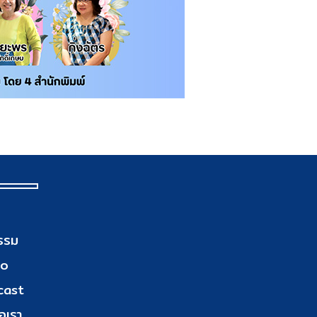
รรม
eo
cast
อเรา