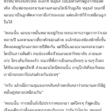
หัวหน้าครอบครัวคือ อเล็กซ์ หลุยส์ เป็นมหาเศรษฐีจากซีแอต
เทิล เป็นพ่อของอะมานดาและแอนโทนีกับจูเลีย หลุยส์ ขณะที่
แอนนาเป็นลูกติดจากสามีเก่าของเธอ แต่อเล็กซ์ก็รักเหมือนลูก
ในไส้
“ตอนนั้น แอนนาหมั้นหมายอยู่กับนายธนาคารอายุมากกว่าเธอ
หลายปี และตามมาเที่ยวพักผ่อนด้วย อเล็กซ์จองห้องพักทั้งชั้น
สี่ตลอดฤดูร้อนมาหลายปีติดกัน แต่ปีนั้นแอนนาและอะมานดา
โตเป็นสาวเต็มตัว คนน้องเพิ่งเรียนจบมหาวิทยาลัย สวยและ
เก่ง ใครเห็นก็หลงรัก ขณะที่พี่สาวเป็นคนเงียบๆ นานๆ ถึงจะ
ได้ยินเธอพูดเสียที ส่วนแอนโทนีตอนนั้น อายุใกล้เคียงกับผม
เรามักจะออกไปเล่นด้วยกันบ่อยๆ”
“ครับ แล้วเมื่อวานคุณบอกคลับคล้ายคลับคลาว่าอะมานดาก็มีคู่
หมั้นคู่หมายเหมือนกัน”
“ตอนนั้น การหมั้นยังไม่ประกาศออกมา แต่ใครๆ ก็พูดเป็น
เสียงเดียวว่าทั้งสองเหมาะสมกันมาก ว่ากันว่าโอเว่น เทเลอร์