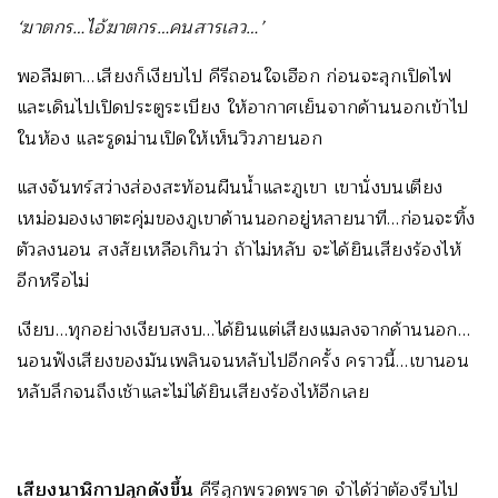
‘
ฆาตกร…ไอ้ฆาตกร…คนสารเลว…
’
พอลืมตา…เสียงก็เงียบไป คีรีถอนใจเฮือก ก่อนจะลุกเปิดไฟ
และเดินไปเปิดประตูระเบียง ให้อากาศเย็นจากด้านนอกเข้าไป
ในห้อง และรูดม่านเปิดให้เห็นวิวภายนอก
แสงจันทร์สว่างส่องสะท้อนผืนน้ำและภูเขา เขานั่งบนเตียง
เหม่อมองเงาตะคุ่มของภูเขาด้านนอกอยู่หลายนาที…ก่อนจะทิ้ง
ตัวลงนอน สงสัยเหลือเกินว่า ถ้าไม่หลับ จะได้ยินเสียงร้องไห้
อีกหรือไม่
เงียบ…ทุกอย่างเงียบสงบ…ได้ยินแต่เสียงแมลงจากด้านนอก…
นอนฟังเสียงของมันเพลินจนหลับไปอีกครั้ง คราวนี้…เขานอน
หลับลึกจนถึงเช้าและไม่ได้ยินเสียงร้องไห้อีกเลย
เสียงนาฬิกาปลุกดังขึ้น
คีรีลุกพรวดพราด จำได้ว่าต้องรีบไป