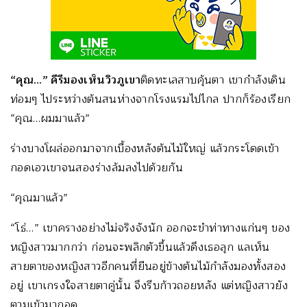
“คุณ…” คีรีมองเห็นวิวภูเขา
ติดทะเลสาบคุ้นตา เขากำลังเดิน
ท่อมๆ ไประหว่างต้นสนห่างจากโรงแรมไปไกล ปากก็ร้องเรียก
“คุณ…ผมมาแล้ว”
ร่างบางโผล่ออกมาจากเบื้องหลังต้นไม้ใหญ่ แล้วกระโดดเข้า
กอดเอวเขาจนสองร่างล้มลงไปด้วยกัน
“คุณมาแล้ว”
“โธ่…” เขาครางอย่างไม่จริงจังนัก ออกจะขำท่าทางแก่นๆ ของ
หญิงสาวมากกว่า ก่อนจะพลิกตัวขึ้นแล้วดึงเธอลุก แลเห็น
สายตาของหญิงสาวอีกคนที่ยืนอยู่ข้างต้นไม้กำลังมองทั้งสอง
อยู่ เขาเกรงใจสายตาคู่นั้น จึงรีบก้าวถอยหลัง แต่หญิงสาวยัง
ตามเข้ามากอด