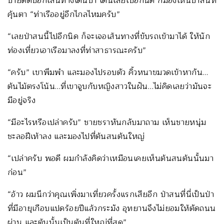
ป้ายติดบอกเส้นทางเดินป่า เดินเลยไปอีกนิด ก็มองเห็นป่าสนที่
คุ้นตา “ท่าเรืออยู่อีกไกลไหมครับ”
“เลยป่าสนนี้ไปอีกนิด ก็จะเจอเส้นทางที่ขับรถเข้ามาได้ ให้นัก
ท่องเที่ยวเอาเรือมาลงที่ท่าสาธารณะครับ”
“ครับ” เขาพึมพำ และมองไปรอบตัว คิ้วหนาขมวดเข้าหากัน…
ต้นไม้ตรงโน้น…ที่เขาจูบกับหญิงสาวในฝัน…ไม่คิดเลยว่ามันจะ
มีอยู่จริง
“มีอะไรหรือเปล่าครับ” ชายชราหันกลับมาถาม เห็นชายหนุ่ม
ชะลอฝีเท้าลง และมองไปที่ต้นสนต้นใหญ่
“เปล่าครับ พอดี ผมกำลังคิดว่าเหมือนเคยเห็นต้นสนต้นนั้นมา
ก่อน”
“อ้าว ผมนึกว่าคุณเพิ่งมาเที่ยวครั้งแรกเสียอีก ป่าสนที่นี่เป็นป่า
ที่มีอายุเกือบแปดร้อยปีแล้วกระมัง อุทยานจึงไม่ยอมให้ตัดถนน
ผ่าน และต้นนั้นเป็นต้นที่ใหญ่ที่สุด”