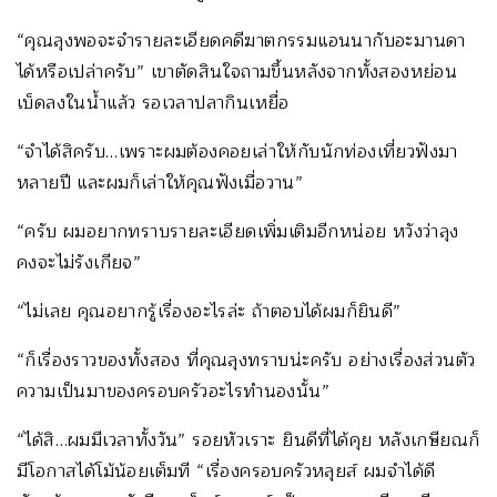
“คุณลุงพอจะจำรายละเอียดคดีฆาตกรรมแอนนากับอะมานดา
ได้หรือเปล่าครับ” เขาตัดสินใจถามขึ้นหลังจากทั้งสองหย่อน
เบ็ดลงในน้ำแล้ว รอเวลาปลากินเหยื่อ
“จำได้สิครับ…เพราะผมต้องคอยเล่าให้กับนักท่องเที่ยวฟังมา
หลายปี และผมก็เล่าให้คุณฟังเมื่อวาน”
“ครับ ผมอยากทราบรายละเอียดเพิ่มเติมอีกหน่อย หวังว่าลุง
คงจะไม่รังเกียจ”
“ไม่เลย คุณอยากรู้เรื่องอะไรล่ะ ถ้าตอบได้ผมก็ยินดี”
“ก็เรื่องราวของทั้งสอง ที่คุณลุงทราบน่ะครับ อย่างเรื่องส่วนตัว
ความเป็นมาของครอบครัวอะไรทำนองนั้น”
“ได้สิ…ผมมีเวลาทั้งวัน” รอยหัวเราะ ยินดีที่ได้คุย หลังเกษียณก็
มีโอกาสได้โม้น้อยเต็มที “เรื่องครอบครัวหลุยส์ ผมจำได้ดี