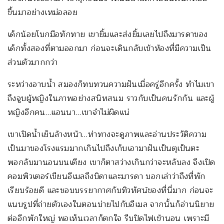
ขึ้นมาอย่างเหม่อลอย
เด็กน้อยโบกมือทักทาย เขายิ้มและส่งยิ้มเลยไปถึงมารดาของ
เด็กทั้งสองที่ตามออกมา ก่อนจะเดินกลับเข้าห้องที่มีความเป็น
ส่วนตัวมากกว่า
ระหว่างอาบน้ำ สมองก็ทบทวนความฝันเมื่อครู่อีกครั้ง ทำไมเขา
ถึงจูบผู้หญิงในภาพอย่างสนิทสนม ราวกับเป็นคนรักกัน และผู้
หญิงอีกคน…แอนนา…เขาจำไม่ผิดแน่
เขาเปิดน้ำเย็นล้างหน้า…ท่าทางจะดูภาพและอ่านประวัติความ
เป็นมาของโรงแรมมากเกินไปถึงเก็บเอามาฝันเป็นตุเป็นตะ
พอกลับมานอนบนเตียง เขาก็ตาสว่างเกินกว่าจะหลับลง จึงเปิด
คอมพิวเตอร์เขียนอีเมลถึงบิดาและมารดา บอกเล่าว่าถึงที่พัก
เรียบร้อยดี และชอบบรรยากาศกับทิวทัศน์ของที่นี่มาก ก่อนจะ
แนบรูปที่ถ่ายตัวเองในตอนบ่ายไปกับอีเมล จากนั้นก็อ่านนิยาย
ต่ออีกพักใหญ่ พอเห็นเวลาก็ตกใจ รีบปิดไฟเข้านอน เพราะมี