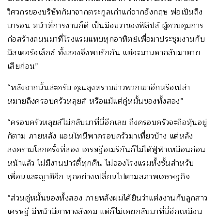
วิศวกรของบริษัทก็มาจากตระกูลเก่าแก่จากอังกฤษ พ่อเป็นถึง
บารอน หน้าที่การงานก็ดี เป็นมือขวาของฟิลิปส์ ผู้ควบคุมการ
ก่อสร้างถนนมาที่โรงแรมแทบทุกอาทิตย์เพื่อมาประชุมงานกับ
มิสเตอร์อเล็กซ์ ทั้งสองจึงพบรักกัน แต่อะมานดากลับมาตาย
เสียก่อน”
“หลังจากนั้นล่ะครับ คุณลุงทราบข่าวพวกเขาอีกหรือเปล่า
หมายถึงครอบครัวหลุยส์ หรือแม้แต่คู่หมั้นของทั้งสอง”
“ครอบครัวหลุยส์ไม่กลับมาที่นี่อีกเลย ถึงครอบครัวจะถือหุ้นอยู่
ก็ตาม ภายหลัง แอนโทนีพาครอบครัวมาเที่ยวบ้าง แต่หลัง
สงครามโลกครั้งที่สอง เศรษฐีอเมริกันก็ไม่ได้ฟู่ฟ่าเหมือนก่อน
หน้าแล้ว ไม่มีงานปาร์ตี้ทุกคืน ไม่จองโรงแรมทั้งชั้นสำหรับ
เพื่อนและญาติอีก ทุกอย่างเปลี่ยนไปตามสภาพเศรษฐกิจ
“ส่วนคู่หมั้นของทั้งสอง ภายหลังผมได้ยินว่าแต่งงานกับลูกสาว
เศรษฐี มีหน้ามีตาทางสังคม แต่ก็ไม่เคยกลับมาที่นี่อีกเหมือน