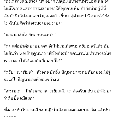
“ฉันคิดถึงคุณจริงๆ นะ อยากให้คุณไปทำงานที่ซีแอตเทิล จะ
ได้มีโอกาสแสดงความสามารถให้ทุกคนเห็น ถ้ายังทำอยู่ที่นี่
ฉันยังนึกไม่ออกเลยว่าคุณจะก้าวขึ้นมาสู่ตำแหน่งวิศวกรได้ยัง
ไง ฉันไม่คิดว่าโอเวนจะยอมง่ายๆ”
“ขอผมกลับไปคิดก่อนนะครับ”
“ค่ะ แต่อย่าคิดนานนะคะ อีกไม่นานก็จะหมดซัมเมอร์แล้ว ฉัน
ได้ยินว่า พอเข้าฤดูหนาว บริษัทก็จะย้ายคนงานไปทำทางรถไฟ
เราอาจจะไม่ได้เจอกันอีกเลยก็ได้”
“ครับ” เขาพึมพำ…หัวอกหนักอึ้ง ปัญหามากมายทับถมจนไม่รู้
จะแก้ไขปัญหาของตัวเองอย่างไร
“อะมานดา…ใกล้เวลาอาหารเย็นแล้ว เราต้องรีบกลับ อย่าลืมนะ
ว่าคืนนี้พ่อมีแขก”
ทั้งสองหันไปตามเสียง หญิงในอ้อมกอดของเขาตาโต แล้วหัน