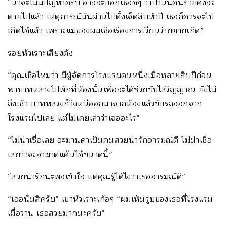
“น่าจะไม่มีปัญหาครับ อาจจะบอกเธอดีๆ ว่าป่านนี้คนร้ายคงจะ
ตายไปแล้ว เหตุการณ์มันผ่านไปตั้งเจ็ดสิบห้าปี เธอก็ควรจะไป
เกิดได้แล้ว เพราะแม่ของผมเชื่อเรื่องการเวียนว่ายตายเกิด”
รอยหัวเราะเสียงดัง
“คุณเชื่อไหมว่า มีผู้จัดการโรงแรมคนหนึ่งเมื่อหลายสิบปีก่อน
พาบาทหลวงไปพักที่ห้องนั้นเพื่อจะได้ช่วยขับไล่วิญญาณ ยังไม่
ถึงเช้า บาทหลวงก็วิ่งหนีออกมาจากห้องแล้วขับรถออกจาก
โรงแรมไปเลย แต่ไม่เคยเล่าว่าเจออะไร”
“ไม่น่าเชื่อเลย อะมานดาเป็นคนสวยน่ารักอารมณ์ดี ไม่น่าเชื่อ
เลยว่าจะอาฆาตแค้นได้ขนาดนี้”
“สวยน่ารักน่ะพอเข้าใจ แต่คุณรู้ได้ไงว่าเธออารมณ์ดี”
“เออนั่นสิครับ” เขาหัวเราะเก้อๆ “ผมเห็นรูปของเธอที่โรงแรม
เมื่อวาน เธอสวยมากนะครับ”