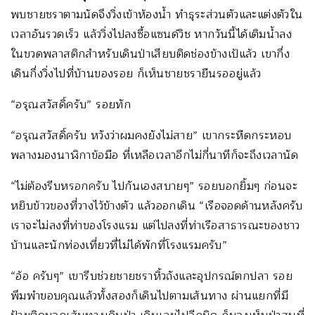
พบชายชราตามนัดจึงวิ่งเข้าห้องน้ำ ทำธุระส่วนตัวและแต่งตัวใน
เวลาอันรวดเร็ว แล้ววิ่งไปลงซื้อแซนด์วิช หากวันนี้ได้เติมน้ำลง
ในขวดพลาสติกสำหรับเดินป่าเสียบติดช่องข้างเป้แล้ว เขากึ่ง
เดินกึ่งวิ่งไปที่บ้านของรอย ก็เห็นชายชรายืนรออยู่แล้ว
“อรุณสวัสดิ์ครับ” รอยทัก
“อรุณสวัสดิ์ครับ หวังว่าผมคงยังไม่สาย” เขากระหืดกระหอบ
พลางมองนาฬิกาข้อมือ ที่เหลือเวลาอีกไม่กี่นาทีก็จะถึงเวลานัด
“ไม่ต้องรีบหรอกครับ ไปกันเองสบายๆ” รอยบอกยิ้มๆ ก่อนจะ
หยิบข้าวของที่วางไว้ข้างตัว แล้วออกเดิน “เรือจอดด้านหลังครับ
เราจะไม่ลงที่ท่าของโรงแรม แต่ไปลงที่ท่าเรือสาธารณะของชาว
บ้านและนักท่องเที่ยวที่ไม่ได้พักที่โรงแรมครับ”
“อ้อ ครับๆ” เขารีบช่วยชายชราหิ้วถังและอุปกรณ์ตกปลา รอย
พึมพำขอบคุณแล้วทั้งสองก็เดินไปตามเส้นทาง ผ่านแยกที่มี