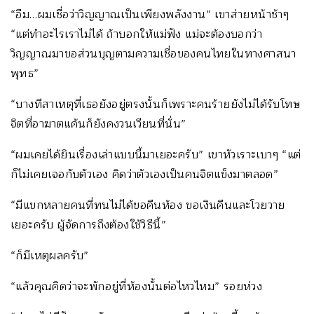
“อืม…ผมเชื่อว่าวิญญาณเป็นเพียงพลังงาน” เขาส่ายหน้าช้าๆ
“แต่ทำอะไรเราไม่ได้ ถ้าบอกให้แม่ฟัง แม่จะต้องบอกว่า
วิญญาณมาขอส่วนบุญตามความเชื่อของคนไทยในทางศาสนา
พุทธ”
“บางทีสาเหตุที่เธอยังอยู่ตรงนั้นก็เพราะคนร้ายยังไม่ได้รับโทษ
จิตที่อาฆาตแค้นก็ยังคงวนเวียนที่นั่น”
“ผมเคยได้ยินเรื่องเล่าแบบนี้มาเยอะครับ” เขาหัวเราะเบาๆ “แต่
ก็ไม่เคยเจอกับตัวเอง คิดว่าตัวเองเป็นคนจิตแข็งมาตลอด”
“มีแขกหลายคนที่ทนไม่ได้ขอคืนห้อง ขอเงินคืนและโวยวาย
เยอะครับ ผู้จัดการถึงต้องใช้วิธีนี้”
“ก็มีเหตุผลครับ”
“แล้วคุณคิดว่าจะพักอยู่ที่ห้องนั้นต่อไหวไหม” รอยห่วง