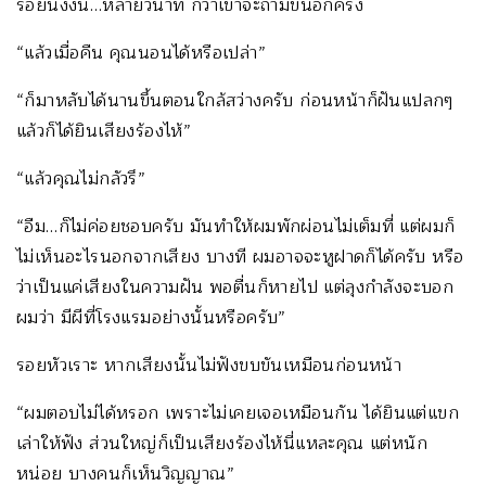
รอยนิ่งงัน…หลายวินาที กว่าเขาจะถามขึ้นอีกครั้ง
“แล้วเมื่อคืน คุณนอนได้หรือเปล่า”
“ก็มาหลับได้นานขึ้นตอนใกล้สว่างครับ ก่อนหน้าก็ฝันแปลกๆ
แล้วก็ได้ยินเสียงร้องไห้”
“แล้วคุณไม่กลัวรึ”
“อืม…ก็ไม่ค่อยชอบครับ มันทำให้ผมพักผ่อนไม่เต็มที่ แต่ผมก็
ไม่เห็นอะไรนอกจากเสียง บางที ผมอาจจะหูฝาดก็ได้ครับ หรือ
ว่าเป็นแค่เสียงในความฝัน พอตื่นก็หายไป แต่ลุงกำลังจะบอก
ผมว่า มีผีที่โรงแรมอย่างนั้นหรือครับ”
รอยหัวเราะ หากเสียงนั้นไม่ฟังขบขันเหมือนก่อนหน้า
“ผมตอบไม่ได้หรอก เพราะไม่เคยเจอเหมือนกัน ได้ยินแต่แขก
เล่าให้ฟัง ส่วนใหญ่ก็เป็นเสียงร้องไห้นี่แหละคุณ แต่หนัก
หน่อย บางคนก็เห็นวิญญาณ”