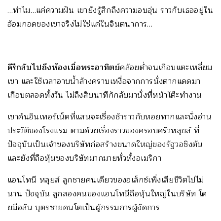
…ทำไม…แค่ความฝัน เขายังรู้สึกถึงความอบอุ่น ราวกับเธออยู่ใน
อ้อมกอดของเขาจริงไม่ใช่แค่ในจินตนาการ…
คีรีกลับไปถึงห้องเมื่อพระอาทิตย์
คล้อยต่ำจนเกือบแตะเหลี่ยม
เขา และใช้เวลาอาบน้ำล้างคราบเหงื่อจากการนั่งตากแดดมา
เกือบตลอดทั้งวัน ไม่ถึงสิบนาทีก็กลับมานั่งที่หน้าโต๊ะทำงาน
เขาค้นอินเทอร์เน็ตที่แสนจะเชื่องช้าราวกับหอยทากและนั่งอ่าน
ประวัติของโรงแรม ตามด้วยเรื่องราวของครอบครัวหลุยส์ ที่
ปัจจุบันเป็นเจ้าของบริษัทก่อสร้างขนาดใหญ่ของรัฐวอชิงตัน
และยังที่ถือหุ้นของบริษัทมากมายทั่วทั้งอเมริกา
แอนโทนี หลุยส์ ลูกชายคนเดียวของอเล็กซ์เพิ่งเสียชีวิตไปไม่
นาน ปัจจุบัน ลูกสองคนของแอนโทนีถือหุ้นใหญ่ในบริษัท โด
ยมีอลัน บุตรชายคนโตเป็นผู้กรรมการผู้จัดการ