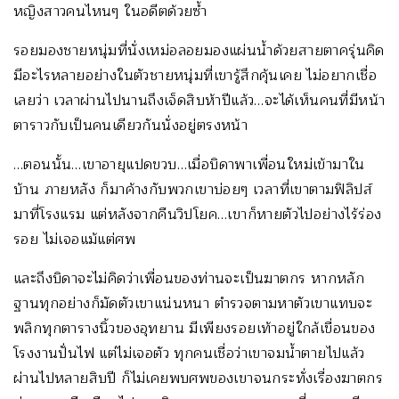
หญิงสาวคนไหนๆ ในอดีตด้วยซ้ำ
รอยมองชายหนุ่มที่นั่งเหม่อลอยมองแผ่นน้ำด้วยสายตาครุ่นคิด
มีอะไรหลายอย่างในตัวชายหนุ่มที่เขารู้สึกคุ้นเคย ไม่อยากเชื่อ
เลยว่า เวลาผ่านไปนานถึงเจ็ดสิบห้าปีแล้ว…จะได้เห็นคนที่มีหน้า
ตาราวกับเป็นคนเดียวกันนั่งอยู่ตรงหน้า
…ตอนนั้น…เขาอายุแปดขวบ…เมื่อบิดาพาเพื่อนใหม่เข้ามาใน
บ้าน ภายหลัง ก็มาค้างกับพวกเขาบ่อยๆ เวลาที่เขาตามฟิลิปส์
มาที่โรงแรม แต่หลังจากคืนวิปโยค…เขาก็หายตัวไปอย่างไร้ร่อง
รอย ไม่เจอแม้แต่ศพ
และถึงบิดาจะไม่คิดว่าเพื่อนของท่านจะเป็นฆาตกร หากหลัก
ฐานทุกอย่างก็มัดตัวเขาแน่นหนา ตำรวจตามหาตัวเขาแทบจะ
พลิกทุกตารางนิ้วของอุทยาน มีเพียงรอยเท้าอยู่ใกล้เขื่อนของ
โรงงานปั่นไฟ แต่ไม่เจอตัว ทุกคนเชื่อว่าเขาจมน้ำตายไปแล้ว
ผ่านไปหลายสิบปี ก็ไม่เคยพบศพของเขาจนกระทั่งเรื่องฆาตกร