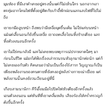
มุมห้อง ที่มีเงาดำเคยอยู่ตรงนั้นแต่ก็ไม่เห็นใคร นอกจากเงา
ตะคุ่มจากโคมไฟที่ตั้งอยู่ติดกับเก้าอี้พักผ่อนและแสงไฟที่ไปไม่
ถึง
เขายกมือลูบหน้า ถึงพบว่ามีเหงื่อผุดขึ้นเต็ม ไม่ใช่แค่บนหน้า
แม้แต่เสื้อนอนก็ยังชื้นเหงื่อ เขาถอดเสื้อโยนทิ้งข้างเตียง และ
ทิ้งตัวลงนอนอีกครั้ง
เขาไม่ใช่คนกลัวผี และไม่เคยพบเหตุการณ์ประหลาดใดๆ มา
ก่อนในชีวิต แม้จะได้ฟังเรื่องเล่าชวนขนหัวลุกมานักต่อนัก แต่ก็
ไม่เคยเจอกับตัว คิดเสมอว่ามันเป็นเรื่องไร้สาระ วิญญาณก็เป็น
เพียงพลังงานของคนตายที่ยังคงอยู่หลังร่างกายเน่าเปื่อย แค่
พลังงานนั้นคงยังวนเวียนอยู่ที่นี่
เกือบสามนาฬิกา คีรีเอื้อมมือไปปิดไฟหัวเตียงอีกครั้งแล้ว
เอนตัวลงนอน แต่ทันทีที่เขาเคลิ้มหลับ เสียงร้องไห้คร่ำครวญก็
ดังขึ้นอีกครั้ง