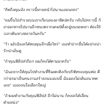
“คิดถึงคุณจัง คราวนี้หายหน้าไปนานเลยนะคะ”
“ผมขึ้นไปสำรวจบนเขาเกือบสองอาทิตย์ครับ กลับไปคราวนี้ ก็
อาจจะหายไปนานอีกหนเพราะแคมป์ตั้งอยู่บนยอดเขา ต้องใช้
เวลาเดินทางหลายวันครับ”
“ว้า แล้วฉันจะได้พบคุณอีกเมื่อไหร่” เธอทำปากยื่นได้อย่างน่า
รักน่าเอ็นดู
“ถ้าคุณฟิลิปส์เรียก ผมก็คงได้ตามมาครับ”
“ฉันอยากให้คุณไปทำงานที่ซีแอตเทิลกับบริษัทของคุณพ่อ ดี
กว่าจะมาเป็นคนงานสร้างถนนแบบนี้ ฉันมองไม่เห็นอนาคต
เลย” เธอถอนใจเฮือกใหญ่
“ถ้าผมทำงานกับคุณฟิลิปส์ อีกไม่นาน ก็คงจะได้เลื่อน
ตำแหน่ง”