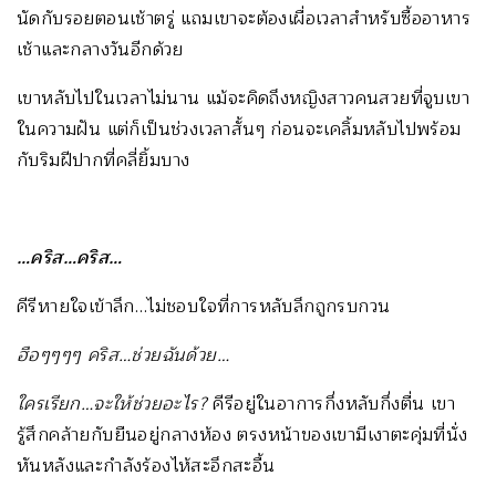
นัดกับรอยตอนเช้าตรู่ แถมเขาจะต้องเผื่อเวลาสำหรับซื้ออาหาร
เช้าและกลางวันอีกด้วย
เขาหลับไปในเวลาไม่นาน แม้จะคิดถึงหญิงสาวคนสวยที่จูบเขา
ในความฝัน แต่ก็เป็นช่วงเวลาสั้นๆ ก่อนจะเคลิ้มหลับไปพร้อม
กับริมฝีปากที่คลี่ยิ้มบาง
…คริส…คริส…
คีรีหายใจเข้าลึก…ไม่ชอบใจที่การหลับลึกถูกรบกวน
ฮือๆๆๆๆ คริส…ช่วยฉันด้วย…
ใครเรียก…จะให้ช่วยอะไร?
คีรีอยู่ในอาการกึ่งหลับกึ่งตื่น เขา
รู้สึกคล้ายกับยืนอยู่กลางห้อง ตรงหน้าของเขามีเงาตะคุ่มที่นั่ง
หันหลังและกำลังร้องไห้สะอึกสะอื้น