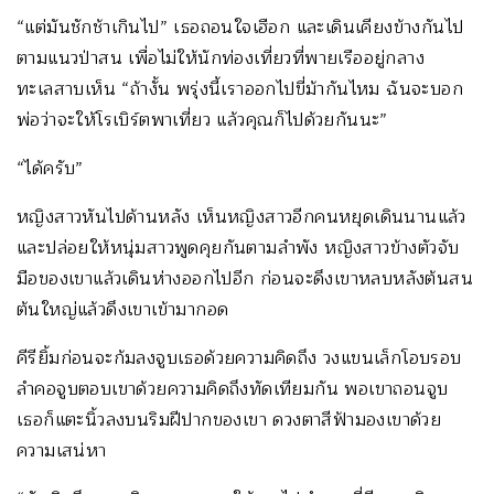
“แต่มันชักช้าเกินไป” เธอถอนใจเฮือก และเดินเคียงข้างกันไป
ตามแนวป่าสน เพื่อไม่ให้นักท่องเที่ยวที่พายเรืออยู่กลาง
ทะเลสาบเห็น “ถ้างั้น พรุ่งนี้เราออกไปขี่ม้ากันไหม ฉันจะบอก
พ่อว่าจะให้โรเบิร์ตพาเที่ยว แล้วคุณก็ไปด้วยกันนะ”
“ได้ครับ”
หญิงสาวหันไปด้านหลัง เห็นหญิงสาวอีกคนหยุดเดินนานแล้ว
และปล่อยให้หนุ่มสาวพูดคุยกันตามลำพัง หญิงสาวข้างตัวจับ
มือของเขาแล้วเดินห่างออกไปอีก ก่อนจะดึงเขาหลบหลังต้นสน
ต้นใหญ่แล้วดึงเขาเข้ามากอด
คีรียิ้มก่อนจะก้มลงจูบเธอด้วยความคิดถึง วงแขนเล็กโอบรอบ
ลำคอจูบตอบเขาด้วยความคิดถึงทัดเทียมกัน พอเขาถอนจูบ
เธอก็แตะนิ้วลงบนริมฝีปากของเขา ดวงตาสีฟ้ามองเขาด้วย
ความเสน่หา