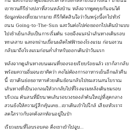
กิน และเก็บเข้าตู้แช่แข็งไว้สำหรับอีกหลายวันข้างหน้า บ่ายนั้น
เขาชวนคีรีย่างปลาที่สวนหลังบ้าน หลังจากพูดคุยกันจนได้
ข้อมูลท่องเที่ยวมากมาย คีรีก็ตัดสินใจว่าวันพรุ่งนี้จะไปทัวร์
ถนน Going-to-The-Sun และวันต่อไปค่อยออกไปเดินป่าแบบ
ไปเช้าเย็นกลับเป็นการเริ่มต้น รอยจึงแนะนำเส้นทางเดินรอบ
ทะเลสาบ และจะผ่านเขื่อนผลิตไฟฟ้าของโรงแรม ก่อนจะวน
กลับมาถึงโรงแรมก่อนค่ำสำหรับออกเดินป่าวันแรก
หลังจากดูเส้นทางบนแผนที่ของรอยเรียบร้อยแล้ว เขาก็ลากลับ
พร้อมความอิ่มจนเขาคิดว่า คงไม่ต้องการอาหารเย็นอีกแล้วคืน
นี้ เขาเดินย่อยอาหารด้วยเดินย้อนกลับไปชมสวนสนโบราณ
เส้นทางที่เป็นวงกลมให้วกกลับไปที่โรงแรมหลังเดินชมรอบ
บริเวณ ต้นสนที่มีขนาดเส้นรอบวงของลำต้นใหญ่ที่สุดกลาง
สวนยังให้ความรู้สึกคุ้นเคย…เขาเดินเข้าไปใกล้ เสียงหัวเราะ
สดใสราวกับจะดังสะท้อนอยู่ในป่า
เรียวแขนที่โอบรอบคอ ดึงเขาเข้าไปจูบ…