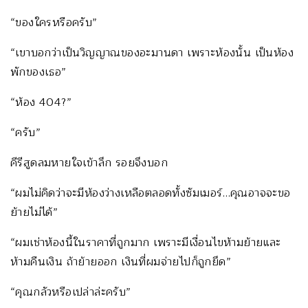
“ของใครหรือครับ”
“เขาบอกว่าเป็นวิญญาณของอะมานดา เพราะห้องนั้น เป็นห้อง
พักของเธอ”
“ห้อง 404?”
“ครับ”
คีรีสูดลมหายใจเข้าลึก รอยจึงบอก
“ผมไม่คิดว่าจะมีห้องว่างเหลือตลอดทั้งซัมเมอร์…คุณอาจจะขอ
ย้ายไม่ได้”
“ผมเช่าห้องนี้ในราคาที่ถูกมาก เพราะมีเงื่อนไขห้ามย้ายและ
ห้ามคืนเงิน ถ้าย้ายออก เงินที่ผมจ่ายไปก็ถูกยึด”
“คุณกลัวหรือเปล่าล่ะครับ”