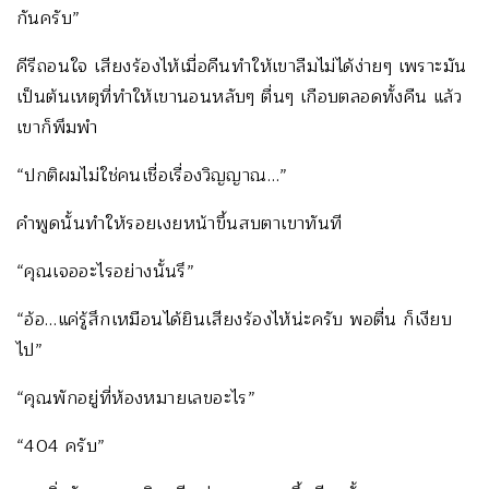
กันครับ”
คีรีถอนใจ เสียงร้องไห้เมื่อคืนทำให้เขาลืมไม่ได้ง่ายๆ เพราะมัน
เป็นต้นเหตุที่ทำให้เขานอนหลับๆ ตื่นๆ เกือบตลอดทั้งคืน แล้ว
เขาก็พึมพำ
“ปกติผมไม่ใช่คนเชื่อเรื่องวิญญาณ…”
คำพูดนั้นทำให้รอยเงยหน้าขึ้นสบตาเขาทันที
“คุณเจออะไรอย่างนั้นรึ”
“อ้อ…แค่รู้สึกเหมือนได้ยินเสียงร้องไห้น่ะครับ พอตื่น ก็เงียบ
ไป”
“คุณพักอยู่ที่ห้องหมายเลขอะไร”
“404 ครับ”