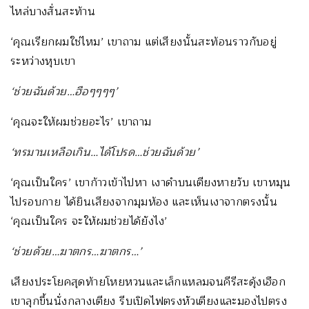
ไหล่บางสั่นสะท้าน
‘คุณเรียกผมใช่ไหม’ เขาถาม แต่เสียงนั้นสะท้อนราวกับอยู่
ระหว่างหุบเขา
‘
ช่วยฉันด้วย
…
ฮือๆๆๆๆ
’
‘คุณจะให้ผมช่วยอะไร’ เขาถาม
‘
ทรมานเหลือเกิน…ได้โปรด…ช่วยฉันด้วย
’
‘คุณเป็นใคร’ เขาก้าวเข้าไปหา เงาดำบนเตียงหายวับ เขาหมุน
ไปรอบกาย ได้ยินเสียงจากมุมห้อง และเห็นเงาจากตรงนั้น
‘คุณเป็นใคร จะให้ผมช่วยได้ยังไง’
‘
ช่วยด้วย…ฆาตกร…ฆาตกร…
’
เสียงประโยคสุดท้ายโหยหวนและเล็กแหลมจนคีรีสะดุ้งเฮือก
เขาลุกขึ้นนั่งกลางเตียง รีบเปิดไฟตรงหัวเตียงและมองไปตรง