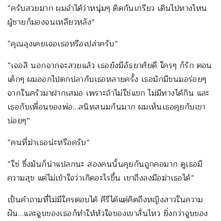
“ครับสวยมาก ผมจำได้ว่าหนุ่มๆ ติดกันเกรียว เดินไปทางไหน
ผู้ชายก็มองจนเหลียวหลัง”
“คุณลุงเคยเจอเธอหรือเปล่าครับ”
“เจอสิ นอกจากจะสวยแล้ว เธอยังมีอัธยาศัยดี ใครๆ ก็รัก ตอน
เด็กๆ ผมออกไปตกปลากับเธอหลายครั้ง เธอมักมีขนมอร่อยๆ
จากในครัวมาฝากเสมอ เพราะถ้าไม่ใช่แขก ไม่มีทางได้กิน และ
เธอกับเพื่อนของพ่อ…สนิทสนมกันมาก ผมเห็นเธอคุยกับเขา
บ่อยๆ”
“คนที่ฆ่าเธอน่ะหรือครับ”
“ใช่ ซึ่งมันก็น่าแปลกนะ สองคนนั้นคุยกันถูกคอมาก ดูเธอมี
ความสุข แต่ไม่เข้าใจว่าเกิดอะไรขึ้น เขาถึงลงมือฆ่าเธอได้”
เป็นคำถามที่ไม่มีใครตอบได้ คีรีได้แต่คิดถึงหญิงสาวในความ
ฝัน…และจูบของเธอก็ทำให้หัวใจของเขาสั่นไหว ยิ่งกว่าจูบของ