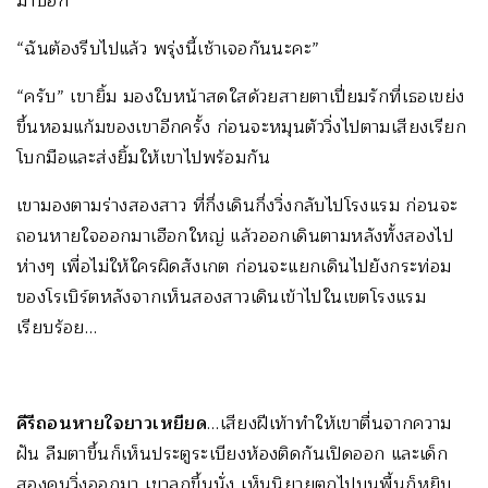
มาบอก
“ฉันต้องรีบไปแล้ว พรุ่งนี้เช้าเจอกันนะคะ”
“ครับ” เขายิ้ม มองใบหน้าสดใสด้วยสายตาเปี่ยมรักที่เธอเขย่ง
ขึ้นหอมแก้มของเขาอีกครั้ง ก่อนจะหมุนตัววิ่งไปตามเสียงเรียก
โบกมือและส่งยิ้มให้เขาไปพร้อมกัน
เขามองตามร่างสองสาว ที่กึ่งเดินกึ่งวิ่งกลับไปโรงแรม ก่อนจะ
ถอนหายใจออกมาเฮือกใหญ่ แล้วออกเดินตามหลังทั้งสองไป
ห่างๆ เพื่อไม่ให้ใครผิดสังเกต ก่อนจะแยกเดินไปยังกระท่อม
ของโรเบิร์ตหลังจากเห็นสองสาวเดินเข้าไปในเขตโรงแรม
เรียบร้อย…
คีรีถอนหายใจยาวเหยียด
…เสียงฝีเท้าทำให้เขาตื่นจากความ
ฝัน ลืมตาขึ้นก็เห็นประตูระเบียงห้องติดกันเปิดออก และเด็ก
สองคนวิ่งออกมา เขาลุกขึ้นนั่ง เห็นนิยายตกไปบนพื้นก็หยิบ