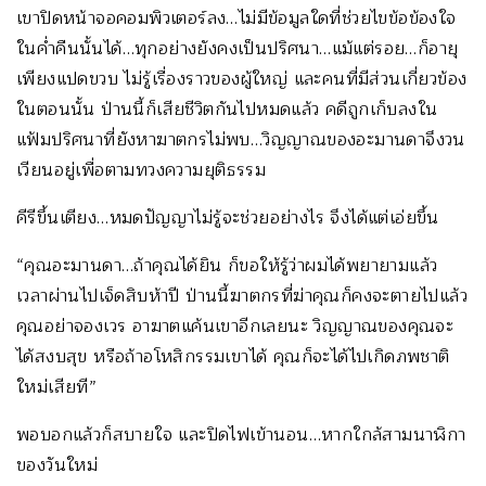
เขาปิดหน้าจอคอมพิวเตอร์ลง…ไม่มีข้อมูลใดที่ช่วยไขข้อข้องใจ
ในค่ำคืนนั้นได้…ทุกอย่างยังคงเป็นปริศนา…แม้แต่รอย…ก็อายุ
เพียงแปดขวบ ไม่รู้เรื่องราวของผู้ใหญ่ และคนที่มีส่วนเกี่ยวข้อง
ในตอนนั้น ป่านนี้ก็เสียชีวิตกันไปหมดแล้ว คดีถูกเก็บลงใน
แฟ้มปริศนาที่ยังหาฆาตกรไม่พบ…วิญญาณของอะมานดาจึงวน
เวียนอยู่เพื่อตามทวงความยุติธรรม
คีรีขึ้นเตียง…หมดปัญญาไม่รู้จะช่วยอย่างไร จึงได้แต่เอ่ยขึ้น
“คุณอะมานดา…ถ้าคุณได้ยิน ก็ขอให้รู้ว่าผมได้พยายามแล้ว
เวลาผ่านไปเจ็ดสิบห้าปี ป่านนี้ฆาตกรที่ฆ่าคุณก็คงจะตายไปแล้ว
คุณอย่าจองเวร อาฆาตแค้นเขาอีกเลยนะ วิญญาณของคุณจะ
ได้สงบสุข หรือถ้าอโหสิกรรมเขาได้ คุณก็จะได้ไปเกิดภพชาติ
ใหม่เสียที”
พอบอกแล้วก็สบายใจ และปิดไฟเข้านอน…หากใกล้สามนาฬิกา
ของวันใหม่