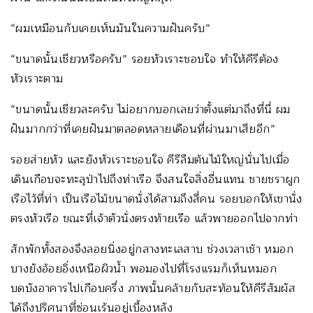
“ผมเหมือนกับเคยเห็นมันในความฝันครับ”
“ขนาดนั้นเชียวหรือครับ” รอยหัวเราะชอบใจ ทำให้คีรีต้อง
หัวเราะตาม
“ขนาดนั้นเชียวละครับ ไม่อยากบอกเลยว่าตั้งแต่มาถึงที่นี่ ผม
ฝันมากกว่าที่เคยฝันมาตลอดหลายเดือนที่ผ่านมาเสียอีก”
รอยส่ายหัว และยังหัวเราะชอบใจ คีรีลืมต้นไม้ใหญ่นั่นไปเมื่อ
เดินเกือบจะทะลุป่าไปถึงท่าเรือ จึงสนใจสิ่งอื่นแทน ชายชราผูก
เรือไว้ที่ท่า เป็นเรือไม้ขนาดนั่งได้สามถึงสี่คน รอยบอกให้เขานั่ง
ตรงหัวเรือ ขณะที่เจ้าตัวนั่งตรงท้ายเรือ แล้วพายออกไปจากท่า
สักพักทั้งสองจึงลอยนิ่งอยู่กลางทะเลสาบ ช่วงเวลาเช้า หมอก
บางยังอ้อยอิ่งเหนือผิวน้ำ พอมองไปที่โรงแรมก็เห็นหมอก
บดบังอาคารไปเกือบครึ่ง ภาพนั้นคล้ายกับสะท้อนให้คีรีสัมผัส
ได้ถึงปริศนาที่ซ่อนเร้นอยู่เบื้องหลัง