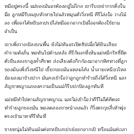
หมีอยู่ตรงนี้ แม่ของมันจะต้องอยู่ไม่ไกล เขารีบเขย่ากระดิ่งใน
มือ ลูกหมีรีบผลุบหัวหายไปแล้วหมุนตัววิ่งหนี คีรีโล่งใจ วางไม้
ลง เพื่อจะได้หยิบสเปรย์ไล่หมีออกจากเป้เผื่อจะต้องใช้ยาม
จำเป็น
เขาเพิ่งวางเป้ลงบนพื้น ยังไม่ทันจะเปิดซิปเมื่อได้ยินเสียง
คำรามดังลั่น พอหันไปด้านหลัง คีรีก็ผงะที่เห็นแม่หมีกริซซี่ยืด
ตัวยืนสองขาสูงค้ำศีรษะ ส่งเสียงดังกึกก้องมาจากทิศทางที่ลูก
ของมันเพิ่งวิ่งหนีไป เขี้ยวของมันแหลมโค้ง น้ำลายเหนียวไหล
ย้อยลงมาข้างปาก มันคงเข้าใจว่าลูกถูกทำร้ายถึงได้วิ่งหนี และ
สัญชาตญาณของความเป็นแม่ก็รีบปกป้องลูกทันที
แม่หมีทำไปตามสัญชาตญาณ และไม่เข้าใจว่าคีรีไม่ได้คิดจะ
ทำร้ายลูกของมัน พอลดสองขาหน้าลงแล้ว ก็วิ่งตะกุยสี่เท้าพุ่ง
ตรงเข้ามาหาคีรีทันที
ชายหนุ่มไม่ทันแม้แต่จะหยิบสเปรย์ออกจากเป้ หรือแม้แต่เวลา