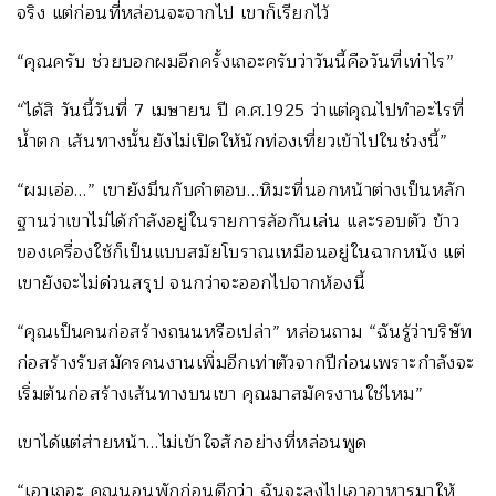
จริง แต่ก่อนที่หล่อนจะจากไป เขาก็เรียกไว้
“คุณครับ ช่วยบอกผมอีกครั้งเถอะครับว่าวันนี้คือวันที่เท่าไร”
“ได้สิ วันนี้วันที่ 7 เมษายน ปี ค.ศ.1925 ว่าแต่คุณไปทำอะไรที่
น้ำตก เส้นทางนั้นยังไม่เปิดให้นักท่องเที่ยวเข้าไปในช่วงนี้”
“ผมเอ่อ…” เขายังมึนกับคำตอบ…หิมะที่นอกหน้าต่างเป็นหลัก
ฐานว่าเขาไม่ได้กำลังอยู่ในรายการล้อกันเล่น และรอบตัว ข้าว
ของเครื่องใช้ก็เป็นแบบสมัยโบราณเหมือนอยู่ในฉากหนัง แต่
เขายังจะไม่ด่วนสรุป จนกว่าจะออกไปจากห้องนี้
“คุณเป็นคนก่อสร้างถนนหรือเปล่า” หล่อนถาม “ฉันรู้ว่าบริษัท
ก่อสร้างรับสมัครคนงานเพิ่มอีกเท่าตัวจากปีก่อนเพราะกำลังจะ
เริ่มต้นก่อสร้างเส้นทางบนเขา คุณมาสมัครงานใช่ไหม”
เขาได้แต่ส่ายหน้า…ไม่เข้าใจสักอย่างที่หล่อนพูด
“เอาเถอะ คุณนอนพักก่อนดีกว่า ฉันจะลงไปเอาอาหารมาให้