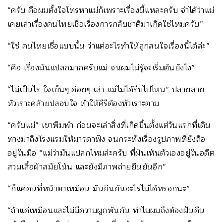
“ครับ คือผมตั้งใจโทรหาแม่ก็เพราะเรื่องนี้แหละครับ จำได้ว่าแม่
เคยเล่าเรื่องคนไทยเชื่อเรื่องการกลับชาติมาเกิดใช่ไหมครับ”
“ใช่ คนไทยเชื่อแบบนั้น ว่าแต่อะไรทำให้ลูกสนใจเรื่องนี้ได้ล่ะ”
“คือ เรื่องมันแปลกมากครับแม่ จนผมไม่รู้จะเริ่มต้นยังไง”
“ไม่เป็นไร ใจเย็นๆ ค่อยๆ เล่า แม่ไม่ได้รีบไปไหน” ปลายสาย
หัวเราะคล้ายปลอบใจ ทำให้คีรีต้องหัวเราะตาม
“ครับแม่” เขาพึมพำ ก่อนจะเล่าสิ่งที่เกิดขึ้นตั้งแต่วันแรกที่เดิน
ทางมาถึงโรงแรมให้มารดาฟัง จนกระทั่งเรื่องรูปภาพที่ยังถือ
อยู่ในมือ “แม่ว่ามันแปลกไหมล่ะครับ ที่ฝันเห็นตัวเองอยู่ในอดีต
สวมเสื้อผ้าสมัยโน้น และยังมีภาพถ่ายยืนยันอีก”
“ก็แค่คนที่หน้าตาเหมือน มันยืนยันอะไรไม่ได้หรอกนะ”
“ถ้าแค่เหมือนและไม่มีความผูกพันกัน ทำไมผมถึงต้องฝันคืน