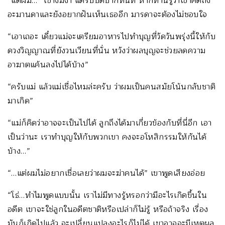
“แต่ผม…” เขางึมงำ แต่รีบปิดปากทันที หากท่านรู้ว่าเขาคิดถึง
อะมานดาและยังอยากฝันเห็นเธออีก มารดาจะต้องไม่ชอบใจ
“เอาเถอะ เดี๋ยวแม่จะเตรียมอาหารไปทำบุญที่วัดวันพรุ่งนี้ให้กับ
ดวงวิญญาณที่ยังวนเวียนที่นั่น หวังว่าผลบุญจะช่วยลดความ
อาฆาตแค้นลงไปได้บ้าง”
“ครับแม่ แล้วแม่เชื่อไหมล่ะครับ ว่าผมเป็นคนสมัยโน้นกลับชาติ
มาเกิด”
“แม่ก็คิดว่าอาจจะเป็นไปได้ ลูกถึงได้มาเกี่ยวข้องกับที่นี่อีก เอา
เป็นว่านะ เราทำบุญให้กับพวกเขา คงจะอโหสิกรรมให้กันได้
บ้าง…”
“…แต่ผมไม่อยากเชื่อเลยว่าผมจะฆ่าคนได้” เขาพูดเสียงอ่อย
“โธ่…ทำไมพูดแบบนั้น เราไม่มีทางรู้หรอกว่ามีอะไรเกิดขึ้นใน
อดีต เขาจะใช่ลูกในอดีตชาติหรือเปล่าก็ไม่รู้ หรือถ้าจริง เรื่อง
มันก็เกิดไปแล้ว จะเปลี่ยนแปลงอะไรก็ไม่ได้ เขาอาจจะมีเหตุผล