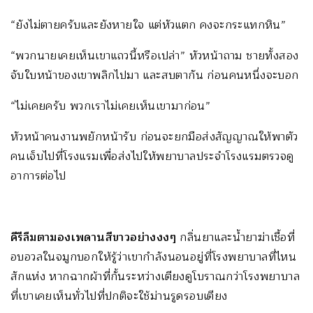
“ยังไม่ตายครับและยังหายใจ แต่หัวแตก คงจะกระแทกหิน”
“พวกนายเคยเห็นเขาแถวนี้หรือเปล่า” หัวหน้าถาม ชายทั้งสอง
จับใบหน้าของเขาพลิกไปมา และสบตากัน ก่อนคนหนึ่งจะบอก
“ไม่เคยครับ พวกเราไม่เคยเห็นเขามาก่อน”
หัวหน้าคนงานพยักหน้ารับ ก่อนจะยกมือส่งสัญญาณให้พาตัว
คนเจ็บไปที่โรงแรมเพื่อส่งไปให้พยาบาลประจำโรงแรมตรวจดู
อาการต่อไป
คีรีลืมตามองเพดานสีขาวอย่างงงๆ
กลิ่นยาและน้ำยาฆ่าเชื้อที่
อบอวลในจมูกบอกให้รู้ว่าเขากำลังนอนอยู่ที่โรงพยาบาลที่ไหน
สักแห่ง หากฉากผ้าที่กั้นระหว่างเตียงดูโบราณกว่าโรงพยาบาล
ที่เขาเคยเห็นทั่วไปที่ปกติจะใช้ม่านรูดรอบเตียง