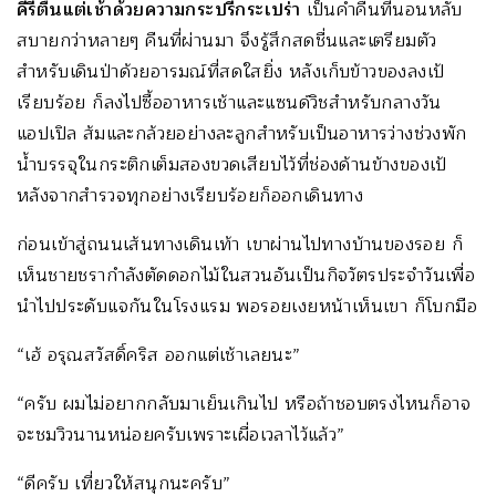
คีรีตื่นแต่เช้าด้วยความกระปรี้กระเปร่า
เป็นค่ำคืนที่นอนหลับ
สบายกว่าหลายๆ คืนที่ผ่านมา จึงรู้สึกสดชื่นและเตรียมตัว
สำหรับเดินป่าด้วยอารมณ์ที่สดใสยิ่ง หลังเก็บข้าวของลงเป้
เรียบร้อย ก็ลงไปซื้ออาหารเช้าและแซนด์วิชสำหรับกลางวัน
แอปเปิล ส้มและกล้วยอย่างละลูกสำหรับเป็นอาหารว่างช่วงพัก
น้ำบรรจุในกระติกเต็มสองขวดเสียบไว้ที่ช่องด้านข้างของเป้
หลังจากสำรวจทุกอย่างเรียบร้อยก็ออกเดินทาง
ก่อนเข้าสู่ถนนเส้นทางเดินเท้า เขาผ่านไปทางบ้านของรอย ก็
เห็นชายชรากำลังตัดดอกไม้ในสวนอันเป็นกิจวัตรประจำวันเพื่อ
นำไปประดับแจกันในโรงแรม พอรอยเงยหน้าเห็นเขา ก็โบกมือ
“เฮ้ อรุณสวัสดิ์คริส ออกแต่เช้าเลยนะ”
“ครับ ผมไม่อยากกลับมาเย็นเกินไป หรือถ้าชอบตรงไหนก็อาจ
จะชมวิวนานหน่อยครับเพราะเผื่อเวลาไว้แล้ว”
“ดีครับ เที่ยวให้สนุกนะครับ”