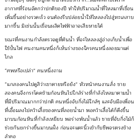
อากาศที่ร้อนจัดกว่าปกติของปี ทำให้ปริมาณน้ำที่ไหลมาที่เขื่อน
เพิ่มขึ้นอย่างรวดเร็ว จนต้องรีบปล่อยน้ำให้ไหลลงไปสู่ทะเลสาบ
มากขึ้น มิเช่นนั้นเขื่อนผลิตไฟฟ้าอาจเสียหายได้
ขณะที่คนงานกำลังตรวจดูที่ต้นน้ำ ที่จะไหลลงสู่อ่างเก็บน้ำเพื่อ
ใช้ปั่นไฟ คนงานคนหนึ่งก็เห็นร่างของใครคนหนึ่งลอยมาแต่
ไกล
“ศพหรือเปล่า” คนหนึ่งถาม
“แกสองคนไปดูสิว่าเขาตายหรือยัง” หัวหน้าคนงานสั่ง ชาย
สองคนจึงกระโดดข้ามก้อนหินไปใกล้ร่างที่กำลังไหลมาตามน้ำ
ที่มีปริมาณมากกว่าปกติ คนหนึ่งจับกิ่งไม้ใกล้ๆ และจับมือเพื่อน
ที่เอื้อมลงไปคว้าเสื้อของคนที่ลอยน้ำมา พอคว้าเสื้อได้ก็ดึงขึ้น
มาบนก้อนหินที่กำลังเหยียบ พอร่างพ้นน้ำแล้ว ชายที่จับกิ่งไม้ก็
ช่วยกันยกร่างขึ้นมาบนฝั่ง ก่อนจะแตะนิ้วเข้ากับชีพจรตรงข้าง
ลำคอ