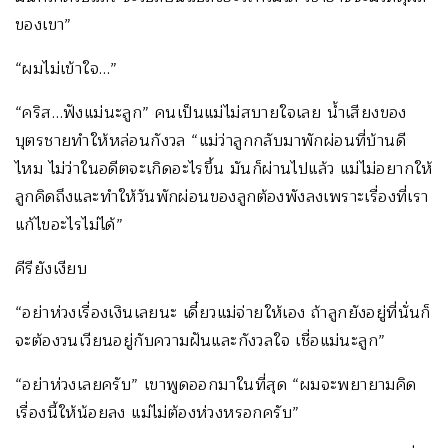
ของเขา”
“ผมไม่เข้าใจ…”
“คริส…ฟังแม่นะลูก” คนเป็นแม่ไม่สบายใจเลย น้ำเสียงของ
บุตรชายทำให้หล่อนกังวล “แม่ว่าลูกกลับมาพักผ่อนที่บ้านดี
ไหม ไม่ว่าในอดีตจะเกิดอะไรขึ้น มันก็ผ่านไปแล้ว แม่ไม่อยากให้
ลูกคิดถึงและทำให้วันพักผ่อนของลูกต้องพังลงเพราะเรื่องที่เรา
แก้ไขอะไรไม่ได้”
คีรียังเงียบ
“อย่าห่วงเรื่องเงินเลยนะ เดี๋ยวแม่จ่ายให้เอง ถ้าลูกยังอยู่ที่นั่นก็
จะต้องวนเวียนอยู่กับความฝันและกังวลใจ เชื่อแม่นะลูก”
“อย่าห่วงเลยครับ” เขาพูดออกมาในที่สุด “ผมจะพยายามคิด
เรื่องนี้ให้น้อยลง แม่ไม่ต้องห่วงหรอกครับ”