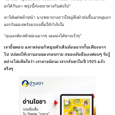
จะได้กินยา พรุ่งนี้ค่อยหาทางกันต่อไป”
เขาได้แต่พยักหน้า นางพยาบาลสาวใหญ่ดึงผ้าห่มขึ้นมาคลุมอก
และก้มมองพร้อมรอยยิ้มให้กำลังใจ
“คุณจะต้องพักผ่อนมากๆ แผลจะได้หายเร็วๆ”
เขายิ้มตอบ และหล่อนก็หมุนตัวเดินอ้อมฉากกั้นเตียงจาก
ไป ปล่อยให้เขานอนมองรอบกาย สมองอันมึนงงค่อยๆ รับรู้
อย่างไม่เต็มใจว่า เขาอาจย้อนเวลากลับมาในปี 1925 แล้ว
จริงๆ