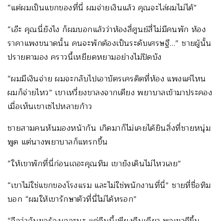
“แต่ผมเป็นแขกของที่นี่ ผมจ่ายเงินแล้ว คุณจะไล่ผมไม่ได้”
“เอ๊ะ คุณนี่ยังไง ก็ผมบอกแล้วว่าห้องสี่ศูนย์สี่ไม่มีคนพัก ห้อง
ราคาแพงขนาดนั้น คนจะพักต้องเป็นระดับเศรษฐี…” ชายผู้นั้น
ปรายตามอง คราวนี้เหยียดหยามอย่างไม่ปิดบัง
“ผมมีเงินจ่าย ผมจะกลับไปเอาบัตรเครดิตที่ห้อง แพงแค่ไหน
ผมก็จ่ายไหว” เขาเหวี่ยงขาลงจากเตียง พยาบาลเข้ามาประคอง
เมื่อเห็นเขาเซไปหลายก้าว
ชายสามคนหันมองหน้ากัน เกิดมาก็ไม่เคยได้ยินสิ่งที่ชายหนุ่ม
พูด แต่นางพยาบาลก็แทรกขึ้น
“ให้เขาพักที่นี่ก่อนเถอะคุณทิม เขายังเดินไม่ไหวเลย”
“เขาไม่ใช่แขกของโรงแรม และไม่ใช่พนักงานที่นี่” ชายที่ชื่อทิม
บอก “ผมให้เขารักษาตัวที่นี่ไม่ได้หรอก”
“ถือว่าฉันขอร้องเถอะนะ แค่คืนนี้เพียงคืนเดียว พอเขาดีขึ้น