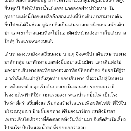
เชียร์ ที่ยังคงเหลืออยู่ หากเวลาที่ผ่านไป อุณหภูมิของโลกที่สูง
ขึ้นทุกปี ก็ทำให้ธารน้ำแข็งลดขนาดลงอย่างน่าใจหาย ใน
อุทยานแห่งนี้ยังคงเหลืออีกสองแห่งที่นักเดินเขาสามารถเดิน
ขึ้นไปชมได้ในช่วงฤดูร้อน ซึ่งเป็นเส้นทางยอดนิยมของนักเดิน
ป่า และเขาก็วางแผนที่จะไปในอาทิตย์หน้าหลังจากเก็บเส้นทาง
ใกล้ๆ โรงแรมจนครบแล้ว
เส้นทางลงเขายังคงเงียบสงบ นานๆ จึงจะมีนักเดินเขาสวนทาง
มาสักกลุ่ม เขาทักทายและส่งยิ้มอย่างเป็นมิตร และเดินต่อไป
มองจากเส้นทางและทิศของดวงอาทิตย์ที่ลดต่ำลง ก็บอกให้รู้ว่า
เขากำลังเดินเข้าสู่โค้งสุดท้ายของเส้นทาง ที่จะวนไปสู่โรงแรม
ทางฝั่งตรงข้ามจุดเริ่มต้นของเขาในตอนเช้า รอยบอกว่ามี
โรงงานไฟฟ้าที่ใช้ความแรงของกระแสน้ำตกปั่นไฟ เป็นโรง
ไฟฟ้าที่สร้างขึ้นตั้งแต่เริ่มก่อสร้างโรงแรมเพื่อผลิตไฟฟ้าที่ใช้ใน
บริเวณหุบเขา ป้ายชี้บอกทาง คีรีมองนาฬิกา เขายังมีเวลา
เพราะเดินได้เร็วกว่าที่คิดตลอดทั้งวันที่ผ่านมา จึงตัดสินใจเลี้ยว
ไปชมโรงปั่นไฟและน้ำตกที่รอยบอกว่าสวย