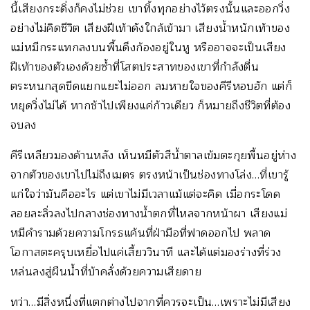
นี้เสียงกระดิ่งก็คงไม่ช่วย เขาทิ้งทุกอย่างไว้ตรงนั้นและออกวิ่ง
อย่างไม่คิดชีวิต เสียงฝีเท้าดังใกล้เข้ามา เสียงน้ำหนักเท้าของ
แม่หมีกระแทกลงบนพื้นดึงก้องอยู่ในหู หรืออาจจะเป็นเสียง
ฝีเท้าของตัวเองด้วยซ้ำที่โสตประสาทของเขาที่กำลังตื่น
ตระหนกสุดขีดแยกแยะไม่ออก ลมหายใจของคีรีหอบฮัก แต่ก็
หยุดวิ่งไม่ได้ หากช้าไปเพียงแค่ก้าวเดียว ก็หมายถึงชีวิตที่ต้อง
จบลง
คีรีเหลียวมองด้านหลัง เห็นหมีตัวสีน้ำตาลเข้มตะกุยพื้นอยู่ห่าง
จากตัวของเขาไปไม่ถึงเมตร ตรงหน้าเป็นช่องทางโล่ง…ที่เขารู้
แก่ใจว่ามันคืออะไร แต่เขาไม่มีเวลาแม้แต่จะคิด เมื่อกระโดด
ลอยละลิ่วลงไปกลางช่องทางน้ำตกที่ไหลจากหน้าผา เสียงแม่
หมีคำรามด้วยความโกรธแค้นที่ฝ่ามือที่ฟาดออกไป พลาด
โอกาสตะครุบเหยื่อไปแค่เสี้ยววินาที และได้แต่มองร่างที่ร่วง
หล่นลงสู่ผืนน้ำที่บ้าคลั่งด้วยความเสียดาย
ทว่า…มีสิ่งหนึ่งที่แตกต่างไปจากที่ควรจะเป็น…เพราะไม่มีเสียง