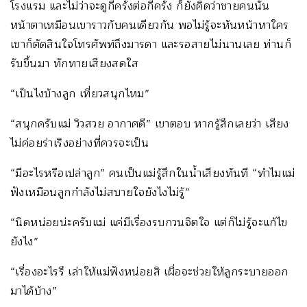
โรงแรม และไม่ว่าจะดูกี่ครั้งต่อกี่ครั้ง ก็ยังคิดว่าชายคนนั้น
หน้าตาเหมือนเขาราวกับคนเดียวกัน พอไม่รู้จะหันหน้าหาใคร
เขาก็ตัดสินใจโทรศัพท์ถึงมารดา และรอสายไม่นานเลย ท่านก็
รับขึ้นมา ทักทายเสียงสดใส
“เป็นไงบ้างลูก เที่ยวสนุกไหม”
“สนุกครับแม่ วิวสวย อากาศดี” เขาตอบ หากรู้สึกเลยว่า เสียง
ไม่ค่อยร่าเริงอย่างที่ควรจะเป็น
“มีอะไรหรือเปล่าลูก” คนเป็นแม่รู้สึกในน้ำเสียงทันที “ทำไมแม่
ฟังเหมือนลูกกำลังไม่สบายใจยังไงไม่รู้”
“นิดหน่อยน่ะครับแม่ แค่มีเรื่องรบกวนจิตใจ แต่ก็ไม่รู้จะแก้ไข
ยังไง”
“เรื่องอะไรรึ เล่าให้แม่ฟังหน่อยสิ เผื่อจะช่วยให้ลูกระบายออก
มาได้บ้าง”