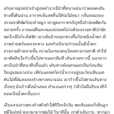
เส้นทางมุ่งหน้าเข้าสู่เขตลำธารมีป่าที่หนาแน่นกว่าตลอดเส้น
ทางที่เดินผ่าน อากาศเย็นสดชื่นใต้ร่มไม้หนา กลิ่นหอมของ
ธรรมชาติพัดโชยเข้าจมูก เขาสูดอากาศบริสุทธิ์เข้าปอดติดกัน
หลายครั้ง อารมณ์ดีและสมองปลอดโปร่งด้วยธรรมชาติบำบัด
พอใกล้ถึงโรงไฟฟ้า เขาเห็นป้ายบอกทางขึ้นไปเหนือน้ำตก มี
ภาพถ่ายพร้อมระยะทาง และคำอธิบายว่าบนนั้นมีน้ำตก
สวยงามอีกหลายชั้น ความโลภของคนโหยหาธรรมชาติ ทำให้
เขาตัดสินใจก้าวขึ้นไปทางแยกทันที เส้นทางคราวนี้ นอกจาก
จะเป็นป่าที่หนาทึบขึ้นแล้ว เส้นทางยังแคบและเป็นก้อนหิน
ใหญ่แซมบางช่วง เฟิร์นและตะไคร่น้ำเกาะอยู่บนก้อนหินและ
ต้นไม้ที่ล้มลงสองข้างทางหนาแน่น เขาก้าวขึ้นไปตามเส้นทาง
เรื่อยๆ นับก้าวที่สม่ำเสมอ คำนวณคร่าวๆ ว่าอีกไม่ถึงสิบนาทีก็
คงจะถึงน้ำตกชั้นแรก
เสียงสวบสาบตรงข้างตัวทำให้คีรีชะงักงัน พอหันมองก็เห็นลูก
หมีโผล่หน้าออกมาจากพุ่มไม้ วินาทีนั้น เขาตัวเย็นวาบ…หากลูก