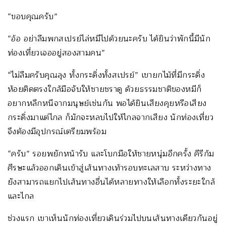
“ขอบคุณครับ”
“อ้อ อย่าลืมพกสเปรย์ไล่หมีไปด้วยนะครับ ได้ยินว่าพักนี้มีนัก
ท่องเที่ยวเจออยู่สองสามคน”
“ไม่ลืมครับคุณลุง ทั้งกระดิ่งทั้งสเปรย์” เขายกไม้ที่มีกระดิ่ง
ห้อยติดตรงใกล้มือจับให้ชายชราดู ด้วยธรรมชาติของหมีก็
อยากหลีกหนีจากมนุษย์เช่นกัน พอได้ยินเสียงคุยหรือเสียง
กระดิ่งมาแต่ไกล ก็มักจะหลบไปให้ไกลจากเสียง นักท่องเที่ยว
จึงต้องมีอุปกรณ์เตรียมพร้อม
“ครับ” รอยพยักหน้ารับ และโบกมือให้ชายหนุ่มอีกครั้ง คีรีก้ม
ศีรษะแล้วออกเดินเข้าสู่เส้นทางเท้ารอบทะเลสาบ ระหว่างทาง
ยังสามารถแยกไปเส้นทางอื่นได้หลายทางให้เลือกทั้งระยะใกล้
และไกล
ช่วงแรก เขาเห็นนักท่องเที่ยวเดินร่วมไปบนเส้นทางเดียวกันอยู่