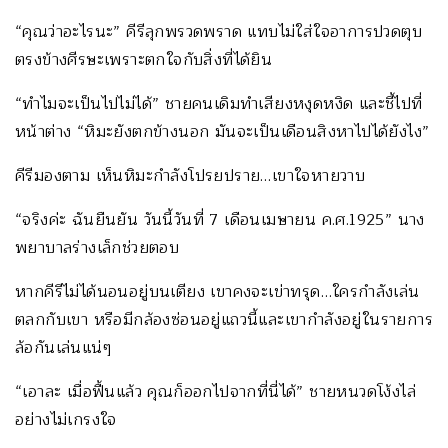
“คุณว่าอะไรนะ” คีรีลุกพรวดพราด แทบไม่ใส่ใจอาการปวดตุบ
ตรงข้างศีรษะเพราะตกใจกับสิ่งที่ได้ยิน
“ทำไมจะเป็นไปไม่ได้” ชายคนเดิมทำเสียงหงุดหงิด และชี้ไปที่
หน้าต่าง “หิมะยังตกข้างนอก มันจะเป็นเดือนสิงหาไปได้ยังไง”
คีรีมองตาม เห็นหิมะกำลังโปรยปราย…เขาใจหายวาบ
“จริงค่ะ ฉันยืนยัน วันนี้วันที่ 7 เดือนเมษายน ค.ศ.1925” นาง
พยาบาลร่างเล็กช่วยตอบ
หากคีรีไม่ได้นอนอยู่บนเตียง เขาคงจะเข่าทรุด…ใครกำลังเล่น
ตลกกับเขา หรือมีกล้องซ่อนอยู่แถวนี้และเขากำลังอยู่ในรายการ
ล้อกันเล่นแน่ๆ
“เอาละ เมื่อฟื้นแล้ว คุณก็ออกไปจากที่นี่ได้” ชายหนวดโง้งไล่
อย่างไม่เกรงใจ