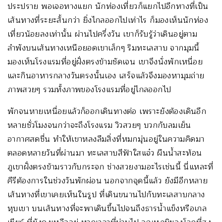
ประปราย พอเจอทางแยก นักท่องเที่ยวก็แยกไปอีกทางที่เป็น
เส้นทางที่ระยะสั้นกว่า ยิ่งไกลออกไปเท่าไร ก็มองเห็นนักท่อง
เที่ยวน้อยลงเท่านั้น ผ่านไปครึ่งวัน เขาก็รับรู้ว่าเดินอยู่ตาม
ลำพังบนเส้นทางเหนือยอดเขาเล็กๆ ริมทะเลสาบ จากมุมนี้
มองเห็นโรงแรมที่อยู่ฝั่งตรงข้ามชัดเจน เขาจึงนั่งพักเหนื่อย
และกินอาหารกลางวันตรงนั้นเอง เสร็จแล้วจึงมองหามุมถ่าย
ภาพสวยๆ รวมทั้งภาพของโรงแรมที่อยู่ไกลออกไป
พักจนหายเหนื่อยแล้วก็ออกเดินทางต่อ เพราะยังต้องเดินอีก
หลายชั่วโมงจนกว่าจะถึงโรงแรม วิวสวยๆ บวกกับลมเย็น
อากาศสดชื่น ทำให้เขาหลงลืมสิ่งที่หมกมุ่นอยู่ในความคิดมา
ตลอดหลายวันที่ผ่านมา ทะเลสาบสีฟ้าใสแจ๋ว ผืนน้ำสะท้อน
ภูเขาฝั่งตรงข้ามราวกับกระจก ช่างสวยงามอะไรเช่นนี้ นี่แหละที่
คีรีต้องการในช่วงวันพักผ่อน นอกจากจุดนี้แล้ว ยังมีอีกหลาย
เส้นทางที่เขาเคยเห็นในรูป ที่เดินขนานไปกับทะเลสาบกลาง
หุบเขา บนเส้นทางที่จะพาเดินขึ้นไปจนถึงธารน้ำแข็งหรือเกล