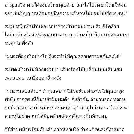
ฆ่าคุณจริง ผมก็ต้องขอโทษคุณด้วย และได้โปรดยกโทษให้ผม
อย่าเป็นวิญญาณที่จมอยู่ในความแค้นจนไม่ยอมไปเกิดเลยนะ”
ลมวูบหนึ่งพัดผ่านช่องหน้าต่างเข้ามาจนม่านปลิว คีรีคล้าย
ได้ยินเสียงร้องไห้ดังลอยมาตามลม เสียงนั้นเย็นยะเยือกจนเขา
ขนลุกไปทั้งตัว
“ผมจะต้องทำอย่างไร ถึงจะทำให้คุณคลายความแค้นลงได้”
ลมพัดเข้ามาในห้องแผ่วเบา เสียงร้องไห้เปลี่ยนเป็นเสียงฮัม
เพลงแทน เขาจึงบอกอีกครั้ง
“ผมจะนอนแล้วนะ ถ้าคุณอยากให้ผมช่วยทำอะไรให้คุณหลุด
พ้นไปจากตรงนี้ก็มาเข้าฝันผมดีๆ ก็แล้วกัน ถ้ามาหลอกหลอน
ผมก็อาจจะต้องวิ่งหนีเหมือนคนอื่นๆ” เขาขู่ไปในตัวเสร็จสรรพ
หากหูไม่ฝาด เขาได้ยินคล้ายเสียงหัวเราะคิกคักแทน
คีรีส่ายหน้าพร้อมกับเสียงถอนหายใจ ว่าตนคิดและกังวลมาก