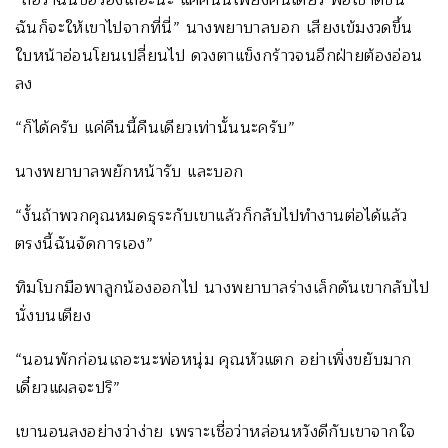
ฉันก็จะให้เขาไปจากที่นี่” นางพยาบาลบอก เสียงเข้มงวดขึ้น
ใบหน้าอ่อนโยนเปลี่ยนไป ดวงตาแข็งกร้าวจนอีกฝ่ายต้องอ่อน
ลง
“ก็ได้ครับ แค่คืนนี้คืนเดียวเท่านั้นนะครับ”
นางพยาบาลพยักหน้ารับ และบอก
“งั้นถ้าพวกคุณหมดธุระกับเขาแล้วก็กลับไปทำงานต่อได้แล้ว
ตรงนี้ฉันจัดการเอง”
ทิมโบกมือพาลูกน้องออกไป นางพยาบาลร่างเล็กดันเขากลับไป
นั่งบนเตียง
“นอนพักก่อนเถอะนะพ่อหนุ่ม คุณหัวแตก อย่าเพิ่งขยับมาก
เดี๋ยวแผลจะปริ”
เขานอนลงอย่างว่าง่าย เพราะเชื่อว่าหล่อนหวังดีกับเขาจากใจ