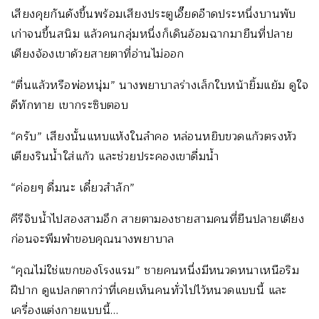
เสียงคุยกันดังขึ้นพร้อมเสียงประตูเอี๊ยดอ๊าดประหนึ่งบานพับ
เก่าจนขึ้นสนิม แล้วคนกลุ่มหนึ่งก็เดินอ้อมฉากมายืนที่ปลาย
เตียงจ้องเขาด้วยสายตาที่อ่านไม่ออก
“ตื่นแล้วหรือพ่อหนุ่ม” นางพยาบาลร่างเล็กใบหน้ายิ้มแย้ม ดูใจ
ดีทักทาย เขากระซิบตอบ
“ครับ” เสียงนั้นแหบแห้งในลำคอ หล่อนหยิบขวดแก้วตรงหัว
เตียงรินน้ำใส่แก้ว และช่วยประคองเขาดื่มน้ำ
“ค่อยๆ ดื่มนะ เดี๋ยวสำลัก”
คีรีจิบน้ำไปสองสามอึก สายตามองชายสามคนที่ยืนปลายเตียง
ก่อนจะพึมพำขอบคุณนางพยาบาล
“คุณไม่ใช่แขกของโรงแรม” ชายคนหนึ่งมีหนวดหนาเหนือริม
ฝีปาก ดูแปลกตากว่าที่เคยเห็นคนทั่วไปไว้หนวดแบบนี้ และ
เครื่องแต่งกายแบบนี้…