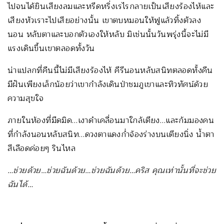
ไปจนได้ยินเสียงลมและหรีดหริ่งเรไรกลายเป็นเสียงร้องไห้และ
เสียงหัวเราะไปเสียอย่างนั้น เขาตบหมอนให้ฟูแล้วทิ้งตัวลง
นอน หลับตาและบอกตัวเองให้หลับ มิเช่นนั้นวันพรุ่งนี้จะไม่มี
แรงเดินขึ้นเขาตลอดทั้งวัน
น่าแปลกที่คืนนี้ไม่มีเสียงร้องไห้ คีรีนอนหลับสนิทตลอดทั้งคืน
มีฝันเพียงเล็กน้อยว่าเขากำลังเดินป่าชมภูเขาและทิวทัศน์ด้วย
ความสุขใจ
ภายในห้องที่มืดมิด…เงาดำเคลื่อนมาใกล้เตียง…และก้มมองคน
ที่กำลังนอนหลับสนิท…ดวงตาแดงก่ำจ้องร่างบนเตียงนิ่ง น้ำตา
สีเลือดค่อยๆ รินไหล
…ช่วยด้วย…ช่วยฉันด้วย…ช่วยฉันด้วย…คริส คุณเท่านั้นที่จะช่วย
ฉันได้…