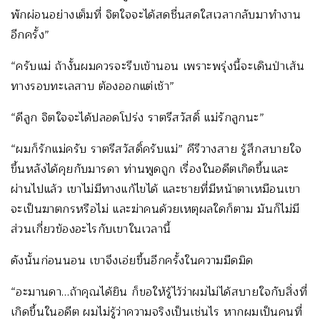
พักผ่อนอย่างเต็มที่ จิตใจจะได้สดชื่นสดใสเวลากลับมาทำงาน
อีกครั้ง”
“ครับแม่ ถ้างั้นผมควรจะรีบเข้านอน เพราะพรุ่งนี้จะเดินป่าเส้น
ทางรอบทะเลสาบ ต้องออกแต่เช้า”
“ดีลูก จิตใจจะได้ปลอดโปร่ง ราตรีสวัสดิ์ แม่รักลูกนะ”
“ผมก็รักแม่ครับ ราตรีสวัสดิ์ครับแม่” คีรีวางสาย รู้สึกสบายใจ
ขึ้นหลังได้คุยกับมารดา ท่านพูดถูก เรื่องในอดีตเกิดขึ้นและ
ผ่านไปแล้ว เขาไม่มีทางแก้ไขได้ และชายที่มีหน้าตาเหมือนเขา
จะเป็นฆาตกรหรือไม่ และฆ่าคนด้วยเหตุผลใดก็ตาม มันก็ไม่มี
ส่วนเกี่ยวข้องอะไรกับเขาในเวลานี้
ดังนั้นก่อนนอน เขาจึงเอ่ยขึ้นอีกครั้งในความมืดมิด
“อะมานดา…ถ้าคุณได้ยิน ก็ขอให้รู้ไว้ว่าผมไม่ได้สบายใจกับสิ่งที่
เกิดขึ้นในอดีต ผมไม่รู้ว่าความจริงเป็นเช่นไร หากผมเป็นคนที่