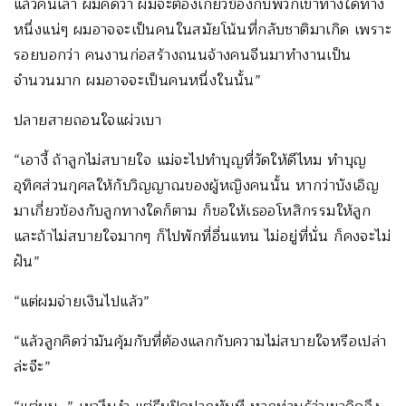
แล้วคืนเล่า ผมคิดว่า ผมจะต้องเกี่ยวข้องกับพวกเขาทางใดทาง
หนึ่งแน่ๆ ผมอาจจะเป็นคนในสมัยโน้นที่กลับชาติมาเกิด เพราะ
รอยบอกว่า คนงานก่อสร้างถนนจ้างคนจีนมาทำงานเป็น
จำนวนมาก ผมอาจจะเป็นคนหนึ่งในนั้น”
ปลายสายถอนใจแผ่วเบา
“เอางี้ ถ้าลูกไม่สบายใจ แม่จะไปทำบุญที่วัดให้ดีไหม ทำบุญ
อุทิศส่วนกุศลให้กับวิญญาณของผู้หญิงคนนั้น หากว่าบังเอิญ
มาเกี่ยวข้องกับลูกทางใดก็ตาม ก็ขอให้เธออโหสิกรรมให้ลูก
และถ้าไม่สบายใจมากๆ ก็ไปพักที่อื่นแทน ไม่อยู่ที่นั่น ก็คงจะไม่
ฝัน”
“แต่ผมจ่ายเงินไปแล้ว”
“แล้วลูกคิดว่ามันคุ้มกับที่ต้องแลกกับความไม่สบายใจหรือเปล่า
ล่ะจ๊ะ”