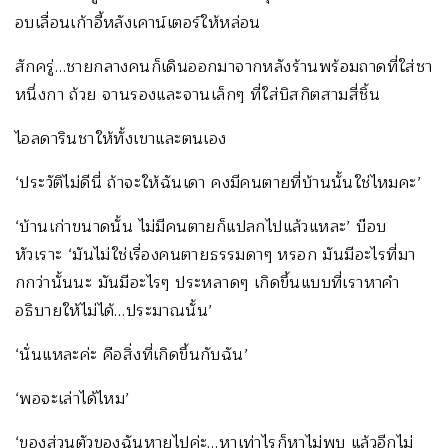
อบเลื่อนเก้าอี้หลังเคาน์เตอร์ให้หล่อน
สักครู่…ชายกลางคนก็เดินออกมาจากหลังร้านพร้อมถาดที่ใส่ชา
หนึ่งกา ถ้วย จานรองและจานเล็กๆ ที่ใส่บิสกิตสามสี่ชิ้น
ไอลดารินชาให้ทั้งเขาและตนเอง
‘ประวัติไม่ดีนี่ ถ้าจะให้ฉันเดา คงมีคนตายที่บ้านนั้นใช่ไหมคะ’
‘บ้านเก่าขนาดนั้น ไม่มีคนตายก็แปลกไปแล้วแหละ’ บ๊อบ
หัวเราะ ‘มันไม่ใช่เรื่องคนตายธรรมดาๆ หรอก มันมีอะไรที่มา
กกว่านั้นนะ มันมีอะไรๆ ประหลาดๆ เกิดขึ้นแบบที่เราหาคำ
อธิบายให้ไม่ได้…ประมาณนั้น’
‘นั่นแหละค่ะ คือสิ่งที่เกิดขึ้นกับฉัน’
‘พอจะเล่าได้ไหม’
‘ของส่วนตัวของฉันหายไปค่ะ…หาเท่าไรก็หาไม่พบ แล้วอีกไม่