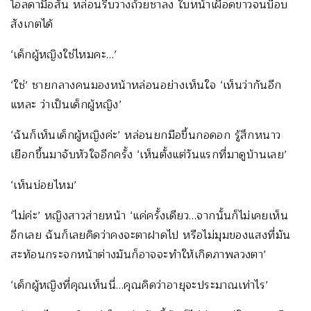
ไอลดามือสั่น หล่อนรีบวางถ้วยชาลง ใบหน้าเผือดขาวจนบ๊อบ
สังเกตได้
‘เด็กผู้หญิงใช่ไหมคะ…’
‘ใช่’ ชายกลางคนมองหน้าหล่อนอย่างเห็นใจ ‘เห็นว่ากันอีก
แหละ ว่าเป็นเด็กผู้หญิง’
‘ฉันก็เห็นเด็กผู้หญิงค่ะ’ หล่อนยกมือขึ้นกอดอก รู้สึกหนาว
เยือกขึ้นมาจับหัวใจอีกครั้ง ‘เห็นตั้งแต่วันแรกที่มาดูบ้านเลย’
‘เห็นบ่อยไหม’
‘ไม่ค่ะ’ หญิงสาวส่ายหน้า ‘แค่ครั้งเดียว…จากนั้นก็ไม่เคยเห็น
อีกเลย ฉันก็เลยคิดว่าคงจะตาฝาดไป หรือไม่มุมของแสงที่มัน
สะท้อนกระจกหน้าต่างมันก็อาจจะทำให้เกิดภาพลวงตา’
‘เด็กผู้หญิงที่คุณเห็นนี่…คุณคิดว่าอายุจะประมาณเท่าไร’