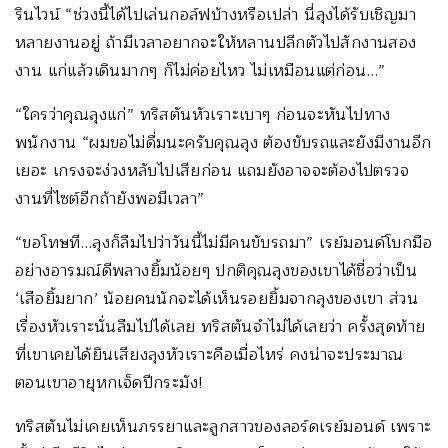
รินไวน์ “ช่วงนี้ได้ไปเล่นกอล์ฟบ้างหรือเปล่า นี่ลุงได้รับเชิญมา
หลายงานอยู่ ถ้ามีเวลาอยากจะให้หลานปลีกตัวไปสักงานสอง
งาน แก่แล้วเดินมากๆ ก็ไม่ค่อยไหว ไม่เหมือนแต่ก่อน…”
“ใครว่าคุณลุงแก่” ทริสตันหัวเราะเบาๆ ก่อนจะหันไปทาง
พนักงาน “ผมขอไม่ดื่มนะครับคุณลุง ต้องขับรถและยังมีงานอีก
เยอะ เกรงจะง่วงหลับไปเสียก่อน แถมยังอาจจะต้องไปตรวจ
งานที่ไซต์อีกถ้ายังพอมีเวลา”
“ขอโทษที…ลุงก็ลืมไปว่าวันนี้ไม่มีคนขับรถมา” เรย์มอนด์โบกมือ
อย่างอารมณ์ดีพลางยิ้มน้อยๆ ปกติคุณลุงของเขาได้ชื่อว่าเป็น
‘เสือยิ้มยาก’ น้อยคนนักจะได้เห็นรอยยิ้มจากลุงของเขา ส่วน
เรื่องหัวเราะนั่นลืมไปได้เลย ทริสตันจำไม่ได้เลยว่า ครั้งสุดท้าย
ที่เขาเคยได้ยินเสียงลุงหัวเราะคือเมื่อไหร่ คงน่าจะประมาณ
ตอนเขาอายุหกเจ็ดปีกระมัง!
ทริสตันไม่เคยเห็นภรรยาและลูกสาวของลอร์ดเรย์มอนด์ เพราะ