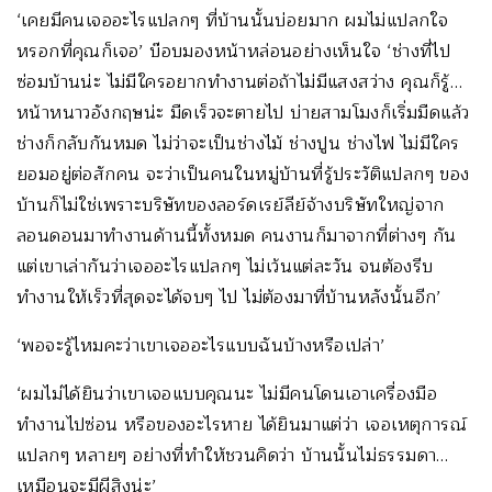
‘เคยมีคนเจออะไรแปลกๆ ที่บ้านนั้นบ่อยมาก ผมไม่แปลกใจ
หรอกที่คุณก็เจอ’ บ๊อบมองหน้าหล่อนอย่างเห็นใจ ‘ช่างที่ไป
ซ่อมบ้านน่ะ ไม่มีใครอยากทำงานต่อถ้าไม่มีแสงสว่าง คุณก็รู้…
หน้าหนาวอังกฤษน่ะ มืดเร็วจะตายไป บ่ายสามโมงก็เริ่มมืดแล้ว
ช่างก็กลับกันหมด ไม่ว่าจะเป็นช่างไม้ ช่างปูน ช่างไฟ ไม่มีใคร
ยอมอยู่ต่อสักคน จะว่าเป็นคนในหมู่บ้านที่รู้ประวัติแปลกๆ ของ
บ้านก็ไม่ใช่เพราะบริษัทของลอร์ดเรย์ลีย์จ้างบริษัทใหญ่จาก
ลอนดอนมาทำงานด้านนี้ทั้งหมด คนงานก็มาจากที่ต่างๆ กัน
แต่เขาเล่ากันว่าเจออะไรแปลกๆ ไม่เว้นแต่ละวัน จนต้องรีบ
ทำงานให้เร็วที่สุดจะได้จบๆ ไป ไม่ต้องมาที่บ้านหลังนั้นอีก’
‘พอจะรู้ไหมคะว่าเขาเจออะไรแบบฉันบ้างหรือเปล่า’
‘ผมไม่ได้ยินว่าเขาเจอแบบคุณนะ ไม่มีคนโดนเอาเครื่องมือ
ทำงานไปซ่อน หรือของอะไรหาย ได้ยินมาแต่ว่า เจอเหตุการณ์
แปลกๆ หลายๆ อย่างที่ทำให้ชวนคิดว่า บ้านนั้นไม่ธรรมดา…
เหมือนจะมีผีสิงน่ะ’