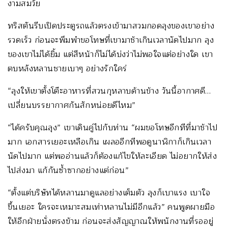
งามสมวัย
ทริสตันรีบเปิดประตูรถแล้วตรงเข้ามาสวมกอดลุงของเขาอย่าง
รวดเร็ว ก่อนจะพึมพำขอโทษที่เขามาช้าเกินเวลานัดไปมาก ลุง
ของเขาไม่ได้ยิ้ม แต่สีหน้าก็ไม่ได้บ่งว่าไม่พอใจแต่อย่างใด เขา
ตบหลังหลานชายเบาๆ อย่างรักใคร่
“ลุงให้เขาตั้งโต๊ะอาหารที่สวนกุหลาบด้านข้าง วันนี้อากาศดี…
เปลี่ยนบรรยากาศกันสักหน่อยดีไหม”
“ได้ครับคุณลุง” เขาเดินคู่ไปกับท่าน “ผมขอโทษอีกทีที่มาช้าไป
มาก เอกสารเยอะเหลือเกิน เผลออีกทีพอดูนาฬิกาก็เกินเวลา
นัดไปมาก แต่พออ่านแล้วก็ต้องแก้ไขให้ละเอียด ไม่อยากให้ส่ง
ไปส่งมา แก้กันซ้ำซากอย่างแต่ก่อน”
“ตั้งแต่บริษัทได้หลานมาดูแลอย่างเต็มตัว ลุงก็เบาแรง เบาใจ
ขึ้นเยอะ ใครจะเหมาะสมเท่าหลานไม่มีอีกแล้ว” คนพูดผายมือ
ให้อีกฝ่ายนั่งตรงข้าม ก่อนจะส่งสัญญาณให้พนักงานที่รออยู่