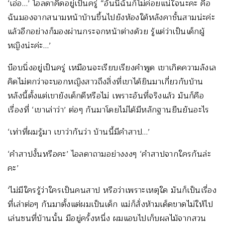
‘เอ่อ…’ ไอลดาคิดอยู่เป็นครู่ “อันนี้ฉันก็ไม่ค่อยแน่ใจนะคะ คือ
ฉันมองจากสนามหน้าบ้านขึ้นไปยังห้องใต้หลังคาชั้นสามน่ะค่ะ
แล้วอีกอย่างก็มองผ่านกระจกหน้าต่างด้วย รู้แต่ว่าเป็นเด็กผู้
หญิงน่ะค่ะ…’
บ๊อบนิ่งอยู่เป็นครู่ เหมือนจะเรียบเรียงคำพูด เขาเกิดความลังเล
คิดไม่ตกว่าจะบอกหญิงสาวถึงสิ่งที่เขาได้ยินมาเกี่ยวกับบ้าน
หลังนี้ตั้งแต่เขายังเด็กดีหรือไม่ เพราะอันที่จริงแล้ว มันก็คือ
เรื่องที่ ‘เขาเล่าว่า’ ต่อๆ กันมาโดยไม่ได้มีหลักฐานยืนยันอะไร
‘เท่าที่ผมรู้มา เขาว่ากันว่า บ้านนี้มีคำสาป…’
‘คำสาปงั้นหรือคะ’ ไอลดาถามอย่างงงๆ ‘คำสาปจากใครกันล่ะ
คะ’
‘ไม่มีใครรู้ว่าใครเป็นคนสาป หรือว่าเพราะเหตุใด มันก็เป็นเรื่อง
ที่เล่าต่อๆ กันมาตั้งแต่ผมเป็นเด็ก แม่ก็สั่งห้ามเด็ดขาดไม่ให้ไป
เล่นซนที่บ้านนั้น มีอยู่ครั้งหนึ่ง ผมแอบไปเก็บผลไม้จากสวน