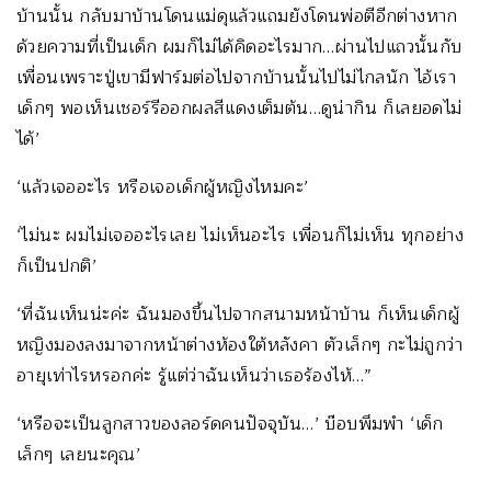
บ้านนั้น กลับมาบ้านโดนแม่ดุแล้วแถมยังโดนพ่อตีอีกต่างหาก
ด้วยความที่เป็นเด็ก ผมก็ไม่ได้คิดอะไรมาก…ผ่านไปแถวนั้นกับ
เพื่อนเพราะปู่เขามีฟาร์มต่อไปจากบ้านนั้นไปไม่ไกลนัก ไอ้เรา
เด็กๆ พอเห็นเชอร์รีออกผลสีแดงเต็มต้น…ดูน่ากิน ก็เลยอดไม่
ได้’
‘แล้วเจออะไร หรือเจอเด็กผู้หญิงไหมคะ’
‘ไม่นะ ผมไม่เจออะไรเลย ไม่เห็นอะไร เพื่อนก็ไม่เห็น ทุกอย่าง
ก็เป็นปกติ’
‘ที่ฉันเห็นน่ะค่ะ ฉันมองขึ้นไปจากสนามหน้าบ้าน ก็เห็นเด็กผู้
หญิงมองลงมาจากหน้าต่างห้องใต้หลังคา ตัวเล็กๆ กะไม่ถูกว่า
อายุเท่าไรหรอกค่ะ รู้แต่ว่าฉันเห็นว่าเธอร้องไห้…”
‘หรือจะเป็นลูกสาวของลอร์ดคนปัจจุบัน…’ บ๊อบพึมพำ ‘เด็ก
เล็กๆ เลยนะคุณ’