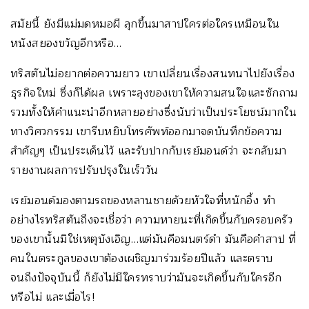
สมัยนี้ ยังมีแม่มดหมอผี ลุกขึ้นมาสาปใครต่อใครเหมือนใน
หนังสยองขวัญอีกหรือ…
ทริสตันไม่อยากต่อความยาว เขาเปลี่ยนเรื่องสนทนาไปยังเรื่อง
ธุรกิจใหม่ ซึ่งก็ได้ผล เพราะลุงของเขาให้ความสนใจและซักถาม
รวมทั้งให้คำแนะนำอีกหลายอย่างซึ่งนับว่าเป็นประโยชน์มากใน
ทางวิศวกรรม เขารีบหยิบโทรศัพท์ออกมาจดบันทึกข้อความ
สำคัญๆ เป็นประเด็นไว้ และรับปากกับเรย์มอนด์ว่า จะกลับมา
รายงานผลการปรับปรุงในเร็ววัน
เรย์มอนด์มองตามรถของหลานชายด้วยหัวใจที่หนักอึ้ง ทำ
อย่างไรทริสตันถึงจะเชื่อว่า ความหายนะที่เกิดขึ้นกับครอบครัว
ของเขานั้นมิใช่เหตุบังเอิญ…แต่มันคือมนตร์ดำ มันคือคำสาป ที่
คนในตระกูลของเขาต้องเผชิญมาร่วมร้อยปีแล้ว และตราบ
จนถึงปัจจุบันนี้ ก็ยังไม่มีใครทราบว่ามันจะเกิดขึ้นกับใครอีก
หรือไม่ และเมื่อไร!