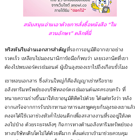
สนับสนุนอ่านเอาด้วยการสั่งซื้อหนังสือ “ใน
สวนอักษร” คลิกที่นี่
ทริสตันรีบอ่านเอกสารสำคัญ
ที่รอการอนุมัติจากเขาอย่าง
รวดเร็ว เหลือบไปมองนาฬิกาข้อมือก็พบว่า เลยเวลานัดที่เขา
ต้องไปพบลอร์ดเรย์มอนด์ ผู้เป็นลุงของเขาไปถึงเกือบชั่วโมง
เขาหอบเอกสาร ซึ่งส่วนใหญ่ก็คือสัญญาเช่าหรือขาย
อสังหาริมทรัพย์ของบริษัทลอร์ดเรย์มอนด์และครอบครัว ที่
ทนายความร่างขึ้นมาให้เขาอนุมัติติดไปด้วย ได้แต่หวังว่า หลัง
จากเสร็จจากการรับประทานอาหารและพูดคุยกับลุงของเขาแล้ว
คงจะได้ใช้เวลาช่วงหัวค่ำไปจนดึกเพื่อสะสางงานที่รออยู่ให้ลด
ลงไปบ้าง ด้วยระยะหลังๆ กิจการทางด้านอสังหาริมทรัพย์ของ
ทางบริษัทเติบโตไปได้ด้วยดีมาก ตั้งแต่เขาเข้ามาช่วยควบคุม