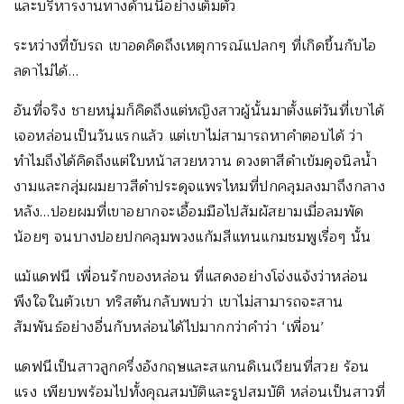
และบริหารงานทางด้านนี้อย่างเต็มตัว
ระหว่างที่ขับรถ เขาอดคิดถึงเหตุการณ์แปลกๆ ที่เกิดขึ้นกับไอ
ลดาไม่ได้…
อันที่จริง ชายหนุ่มก็คิดถึงแต่หญิงสาวผู้นั้นมาตั้งแต่วันที่เขาได้
เจอหล่อนเป็นวันแรกแล้ว แต่เขาไม่สามารถหาคำตอบได้ ว่า
ทำไมถึงได้คิดถึงแต่ใบหน้าสวยหวาน ดวงตาสีดำเข้มดุจนิลน้ำ
งามและกลุ่มผมยาวสีดำประดุจแพรไหมที่ปกคลุมลงมาถึงกลาง
หลัง…ปอยผมที่เขาอยากจะเอื้อมมือไปสัมผัสยามเมื่อลมพัด
น้อยๆ จนบางปอยปกคลุมพวงแก้มสีแทนแกมชมพูเรื่อๆ นั้น
แม้แดฟนี เพื่อนรักของหล่อน ที่แสดงอย่างโจ่งแจ้งว่าหล่อน
พึงใจในตัวเขา ทริสตันกลับพบว่า เขาไม่สามารถจะสาน
สัมพันธ์อย่างอื่นกับหล่อนได้ไปมากกว่าคำว่า ‘เพื่อน’
แดฟนีเป็นสาวลูกครึ่งอังกฤษและสแกนดิเนเวียนที่สวย ร้อน
แรง เพียบพร้อมไปทั้งคุณสมบัติและรูปสมบัติ หล่อนเป็นสาวที่