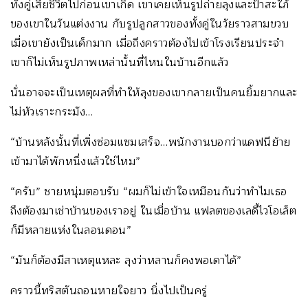
ทั้งคู่เสียชีวิตไปก่อนเขาเกิด เขาเคยเห็นรูปถ่ายลุงและป้าสะใภ้
ของเขาในวันแต่งงาน กับรูปลูกสาวของทั้งคู่ในวัยราวสามขวบ
เมื่อเขายังเป็นเด็กมาก เมื่อถึงคราวต้องไปเข้าโรงเรียนประจำ
เขาก็ไม่เห็นรูปภาพเหล่านั้นที่ไหนในบ้านอีกแล้ว
นั่นอาจจะเป็นเหตุผลที่ทำให้ลุงของเขากลายเป็นคนยิ้มยากและ
ไม่หัวเราะกระมัง…
“บ้านหลังนั้นที่เพิ่งซ่อมแซมเสร็จ…พนักงานบอกว่าแดฟนีย้าย
เข้ามาได้พักหนึ่งแล้วใช่ไหม”
“ครับ” ชายหนุ่มตอบรับ “ผมก็ไม่เข้าใจเหมือนกันว่าทำไมเธอ
ถึงต้องมาเช่าบ้านของเราอยู่ ในเมื่อบ้าน แฟลตของเลดี้ไวโอเล็ต
ก็มีหลายแห่งในลอนดอน”
“มันก็ต้องมีสาเหตุแหละ ลุงว่าหลานก็คงพอเดาได้”
คราวนี้ทริสตันถอนหายใจยาว นิ่งไปเป็นครู่