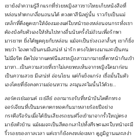
เขายังจำความรู้สึกแรกที่ช่วยหญิงสาวชาวไทยเก็บหนังสือที่
หล่อนทำตกเกลื่อนถนนได้ ดวงตาสีนิลคู่นั้น ราวกับเป็นแม่
เหล็กที่ดึงดูดเขาให้จ้องมองแต่ใบหน้าของหล่อนจนกระทั่งเขา
ต้องบังคับตัวเองให้หันไปทางอื่นนับครั้งไม่ถ้วนเพื่อรักษา
มารยาท ยิ่งได้พูดคุยกับหล่อน แม้จะเป็นช่วงเวลาสั้นๆ เขาก็ยิ่ง
พบว่า ไอลดาเป็นคนมีเสน่ห์ น่ารัก ตรงไปตรงมาและเป็นคน
ไม่มีจริต ผิดไปจากแดฟนีและหญิงสาวมากมายที่ดาหน้ากันเข้า
มาหา…เป็นความสวยที่เขาไม่เคยพบเห็นจากหญิงใดมาก่อน
เป็นความสวย มีเสน่ห์ อ่อนโยน แต่ก็แข็งแกร่ง เชื่อมั่นในตัว
เองโดยที่ยังคงความอ่อนหวาน ละมุนละไมนั้นไว้ด้วย…
ลอร์ดเรย์มอนด์ เรย์ลีย์ ออกมารอรับที่หน้าบันไดตึกทรง
จอร์เจียนที่เป็นมรดกตกทอดกันมาหลายร้อยปีอย่าง
กระตือรือร้นเมื่อได้ยินเสียงรถยนต์วิ่งเข้ามาจากรั้วใหญ่ตรง
มายังตัวบ้าน แม้ผมจะเป็นสีดอกเลาไปทั้งศีรษะและใบหน้าจะมี
ริ้วรอยของกาลเวลา แต่เขาก็ยังคงหล่อเหลา ดูภูมิฐานและสง่า