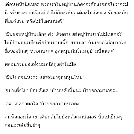
เดือนหน้านี่แหละ พวกเราในหมู่บ้านก็คงจะต้องรอต่อไปว่าจะมี
ใครรับช่วงต่อหรือไม่ ถ้าไม่ก็คงเห็นจะต้องไปส่งของ รับของกัน
ที่บอร์แรม หรือไม่ก็แดนเบอรี่’
‘ฉันชอบหมู่บ้านเล็กๆ ค่ะ เสียดายแต่หมู่บ้านเราไม่มีเบเกอรี
ไม่มีร้านขนมปังหรือร้านขายเนื้อ ขายปลา ฉันเองก็ไม่อยากไป
ซื้อของไกลๆ หรอกนะคะ อุดหนุนกันในหมู่บ้านนี่แหละ’
หล่อนรวบของทั้งหมดใส่ถุงผ้าในมือ
‘ฉันไปก่อนนะคะ แล้วจะมาอุดหนุนใหม่’
‘อย่าเพิ่งไป’ บ๊อบลังเล ‘บ้านหลังนั้นน่ะ ย้ายออกมาเถอะ…’
‘คะ’ ไอลดาตกใจ ‘ย้ายออกมาเหรอคะ’
คนฟังถอนใจ เขาเดินกลับไปยังหลังเคาน์เตอร์ นิ่งไปเป็นครู่
ก่อนจะเอ่ยขึ้นช้าๆ