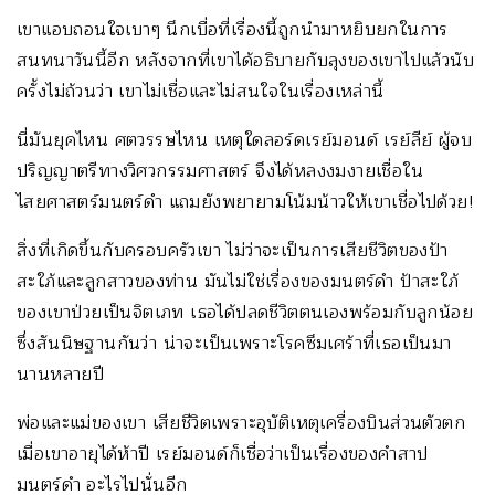
เขาแอบถอนใจเบาๆ นึกเบื่อที่เรื่องนี้ถูกนำมาหยิบยกในการ
สนทนาวันนี้อีก หลังจากที่เขาได้อธิบายกับลุงของเขาไปแล้วนับ
ครั้งไม่ถ้วนว่า เขาไม่เชื่อและไม่สนใจในเรื่องเหล่านี้
นี่มันยุคไหน ศตวรรษไหน เหตุใดลอร์ดเรย์มอนด์ เรย์ลีย์ ผู้จบ
ปริญญาตรีทางวิศวกรรมศาสตร์ จึงได้หลงงมงายเชื่อใน
ไสยศาสตร์มนตร์ดำ แถมยังพยายามโน้มน้าวให้เขาเชื่อไปด้วย!
สิ่งที่เกิดขึ้นกับครอบครัวเขา ไม่ว่าจะเป็นการเสียชีวิตของป้า
สะใภ้และลูกสาวของท่าน มันไม่ใช่เรื่องของมนตร์ดำ ป้าสะใภ้
ของเขาป่วยเป็นจิตเภท เธอได้ปลดชีวิตตนเองพร้อมกับลูกน้อย
ซึ่งสันนิษฐานกันว่า น่าจะเป็นเพราะโรคซึมเศร้าที่เธอเป็นมา
นานหลายปี
พ่อและแม่ของเขา เสียชีวิตเพราะอุบัติเหตุเครื่องบินส่วนตัวตก
เมื่อเขาอายุได้ห้าปี เรย์มอนด์ก็เชื่อว่าเป็นเรื่องของคำสาป
มนตร์ดำ อะไรไปนั่นอีก