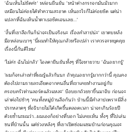
‘ฉันเห็นไม่ชัดค่ะ’ หล่อนยืนยัน ‘หน้าต่างกระจกมันมัวมาก
เหมือนไม่ค่อยได้ทำความสะอาด เห็นอะไรก็ไม่ค่อยชัด แต่น่า
แปลกที่ฉันเห็นน้ำตาเธอชัดเจนเลย…’
‘งั้นที่เขาลือกันก็น่าจะเป็นจริงนะ เรื่องคำสาปน่ะ’ เขาตบหลัง
มือหล่อนเบาๆ ‘นี่ผมทำให้คุณกลัวหรือเปล่า เราควรจะหยุดคุย
เรื่องนี้กันดีไหม’
‘ไม่ค่ะ ฉันไม่กลัว’ ไอลดายืนยันทั้งๆ ที่ใจหายวาบ ‘ฉันอยากรู้’
‘ผมก็จะเล่าเท่าที่ผมรู้แล้วกันนะ ถ้าคุณอยากรู้มากกว่านี้ คุณคง
ต้องไปถามรายละเอียดจากคนอื่นที่เขาเคยทำงานอยู่กับ
ครอบครัวท่านลอร์ดแล้วแหละ’ บ๊อบยกถ้วยชาขึ้นมาจิบ ก่อนจะ
เล่าต่อไปช้าๆ ‘คนทั้งหมู่บ้านลือกันว่า บ้านนี้มีคำสาปเพราะมีสิ่ง
ประหลาดๆ ที่อธิบายไม่ได้เกิดขึ้นตลอดเวลา น่าจะเกินร้อยปี
ด้วยซ้ำนะผมว่า…ผมเองก็อย่างที่บอก ไม่เคยเห็น ทั้งๆ ที่ไปเล่น
ซนที่บ้านนั้น แต่ช่วงหลังๆ ที่เขาเปิดซ่อมแซมบ้านก่อนคุณจะ