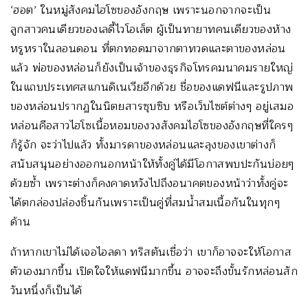
‘ฮอต’ ในหมู่สังคมไฮโซของอังกฤษ เพราะนอกจากจะเป็น
ลูกสาวคนเดียวของเลดี้ไวโอเล็ต ผู้เป็นทายาทคนเดียวของห้าง
หรูหราในลอนดอน ที่ตกทอดมาจากตาทวดและตาของหล่อน
แล้ว พ่อของหล่อนก็ยังเป็นเจ้าของธุรกิจโทรคมนาคมรายใหญ่
ในแถบประเทศสแกนดิเนเวียอีกด้วย ชื่อของแดฟนีและรูปภาพ
ของหล่อนปรากฏในนิตยสารซุบซิบ หรือเว็บไซต์ต่างๆ อยู่เสมอ
หล่อนคือสาวไฮโซเนื้อหอมของวงสังคมไฮโซของอังกฤษที่ใครๆ
ก็รู้จัก จะว่าไปแล้ว ทั้งมารดาของหล่อนและลุงของเขาต่างก็
สนับสนุนอย่างออกนอกหน้าให้ทั้งคู่ได้มีโอกาสพบปะกันบ่อยๆ
ด้วยซ้ำ เพราะต่างก็คงคาดหวังไปถึงอนาคตของหน้าว่าทั้งคู่จะ
ได้ตกล่องปล่องชิ้นกันเพราะเป็นคู่ที่สมน้ำสมเนื้อกันในทุกๆ
ด้าน
ถ้าหากเขาไม่ได้เจอไอลดา ทริสตันเชื่อว่า เขาก็อาจจะให้โอกาส
ตัวเองมากขึ้น เปิดใจให้แดฟนีมากขึ้น อาจจะถึงขั้นรักหล่อนสัก
วันหนึ่งก็เป็นได้