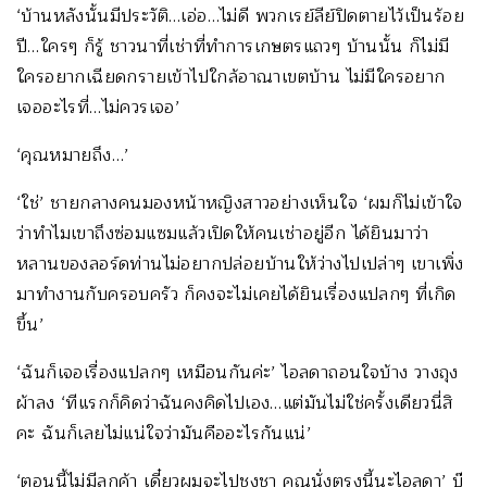
‘บ้านหลังนั้นมีประวัติ…เอ่อ…ไม่ดี พวกเรย์ลีย์ปิดตายไว้เป็นร้อย
ปี…ใครๆ ก็รู้ ชาวนาที่เช่าที่ทำการเกษตรแถวๆ บ้านนั้น ก็ไม่มี
ใครอยากเฉียดกรายเข้าไปใกล้อาณาเขตบ้าน ไม่มีใครอยาก
เจออะไรที่…ไม่ควรเจอ’
‘คุณหมายถึง…’
‘ใช่’ ชายกลางคนมองหน้าหญิงสาวอย่างเห็นใจ ‘ผมก็ไม่เข้าใจ
ว่าทำไมเขาถึงซ่อมแซมแล้วเปิดให้คนเช่าอยู่อีก ได้ยินมาว่า
หลานของลอร์ดท่านไม่อยากปล่อยบ้านให้ว่างไปเปล่าๆ เขาเพิ่ง
มาทำงานกับครอบครัว ก็คงจะไม่เคยได้ยินเรื่องแปลกๆ ที่เกิด
ขึ้น’
‘ฉันก็เจอเรื่องแปลกๆ เหมือนกันค่ะ’ ไอลดาถอนใจบ้าง วางถุง
ผ้าลง ‘ทีแรกก็คิดว่าฉันคงคิดไปเอง…แต่มันไม่ใช่ครั้งเดียวนี่สิ
คะ ฉันก็เลยไม่แน่ใจว่ามันคืออะไรกันแน่’
‘ตอนนี้ไม่มีลูกค้า เดี๋ยวผมจะไปชงชา คุณนั่งตรงนี้นะไอลดา’ บ๊