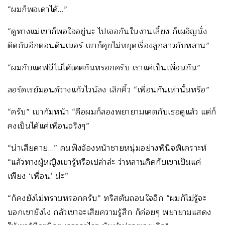
“ผมก็พอเดาได้…”
“ดูทางแม่เขาก็พอใจอยู่นะ ไปเจอกันในงานเลี้ยง ก็เผอิญนั่ง
ติดกันอีกตอนดินเนอร์ เขาก็คุยไม่หยุดเรื่องลูกสาวกับหลาน”
“ผมกับแดฟนีไม่ได้เดตกันหรอกครับ เราแค่เป็นเพื่อนกัน”
ลอร์ดเรย์มอนด์วางแก้วไวน์ลง เลิกคิ้ว “เพื่อนกันเท่านั้นหรือ”
“ครับ” เขาก้มหน้า “คือผมก็ลองพยายามเดตกับเธอดูแล้ว แต่ก็
คงเป็นได้แค่เพื่อนจริงๆ”
“น่าเสียดาย…” คนฟังจ้องหน้าชายหนุ่มอย่างพินิจพิเคราะห์
“แล้วทางผู้หญิงเขารู้หรือเปล่าล่ะ ว่าหลานคิดกับเขาเป็นแค่
เพียง ‘เพื่อน’ น่ะ”
“ก็คงยังไม่ทราบหรอกครับ” ทริสตันถอนใจอีก “ผมก็ไม่รู้จะ
บอกเขายังไง กลัวเขาจะเสียความรู้สึก ก็ค่อยๆ พยายามแสดง