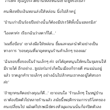
‘ว่าไงคะ คุณรู้ประวัติบ้านหลังที่ฉันเช่าอยู่หรือเปล่า’
คนฟังหยิบเงินทอนส่งให้หล่อน นิ่งไปสักครู่
‘บ้านเก่าเป็นร้อยปีอย่างนั้นก็ต้องมีประวัติทั้งนั้นแหละมิส’
‘ไอลดาค่ะ เรียกฉันว่าลดาก็ได้…’
‘ผมชื่อบ๊อบ’ เขาส่งมือให้หล่อน ยิ้มและแนะนำตัวอย่างเป็น
ทางการ ‘ขอบคุณที่มาอุดหนุนร้านค้าเล็กๆ ของผม’
‘ฉันชอบซื้อของในร้านเล็กๆ ค่ะ จะได้อุดหนุนให้คนในชุมชนให้
มีรายได้ อีกอย่าง…ซูเปอร์มาร์เก็ตในเมืองก็ขายดี คนแน่นอยู่
แล้ว ขาดลูกค้ารายเล็กๆ อย่างฉันไปสักคนเขาคงอยู่ได้หรอก
ค่ะ’
‘ถ้าทุกคนคิดอย่างคุณก็ดี…’ เขาถอนใจ ‘ร้านเล็กๆ ในหมู่บ้าน
เราต้องปิดตัวไปหลายร้านแล้ว สมัยนี้พฤติกรรมการบริโภคของ
คนเปลี่ยนไป แม้แต่ไปรษณีย์ตรงหัวมุมถนนนั่นก็จะปิดตัวลง