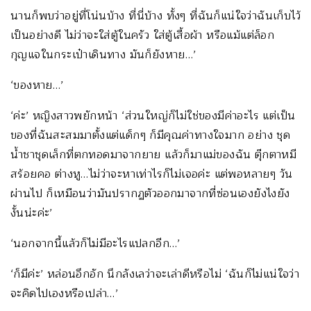
นานก็พบว่าอยู่ที่โน่นบ้าง ที่นี่บ้าง ทั้งๆ ที่ฉันก็แน่ใจว่าฉันเก็บไว้
เป็นอย่างดี ไม่ว่าจะใส่ตู้ในครัว ใส่ตู้เสื้อผ้า หรือแม้แต่ล็อก
กุญแจในกระเป๋าเดินทาง มันก็ยังหาย…’
‘ของหาย…’
‘ค่ะ’ หญิงสาวพยักหน้า ‘ส่วนใหญ่ก็ไม่ใช่ของมีค่าอะไร แต่เป็น
ของที่ฉันสะสมมาตั้งแต่แด็กๆ ก็มีคุณค่าทางใจมาก อย่าง ชุด
น้ำชาชุดเล็กที่ตกทอดมาจากยาย แล้วก็มาแม่ของฉัน ตุ๊กตาหมี
สร้อยคอ ต่างหู…ไม่ว่าจะหาเท่าไรก็ไม่เจอค่ะ แต่พอหลายๆ วัน
ผ่านไป ก็เหมือนว่ามันปรากฏตัวออกมาจากที่ซ่อนเองยังไงยัง
งั้นน่ะค่ะ’
‘นอกจากนี้แล้วก็ไม่มีอะไรแปลกอีก…’
‘ก็มีค่ะ’ หล่อนอึกอัก นึกลังเลว่าจะเล่าดีหรือไม่ ‘ฉันก็ไม่แน่ใจว่า
จะคิดไปเองหรือเปล่า…’