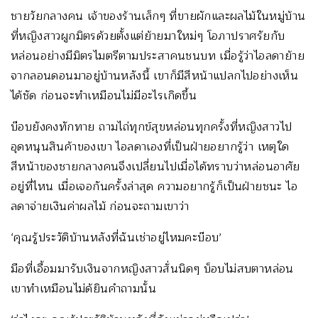
ชายวัยกลางคน เจ้าของร้านเล็กๆ ที่ขายผักและผลไม้ในหมู่บ้าน
ที่หญิงสาวผูกมิตรด้วยตั้งแต่ย้ายมาใหม่ๆ โอภาปราศรัยกับ
หล่อนอย่างมีมิตรไมตรีตามประสาคนชนบท เมื่อรู้ว่าไอลดาย้าย
จากลอนดอนมาอยู่บ้านหลังนี้ เขาก็มีสีหน้าแปลกไปอย่างเห็น
ได้ชัด ก่อนจะทำเหมือนไม่มีอะไรเกิดขึ้น
บ๊อบยังคงทักทาย ถามไถ่ทุกข์สุขหล่อนทุกครั้งที่หญิงสาวไป
อุดหนุนสินค้าของเขา ไอลดาเองที่เป็นฝ่ายอยากรู้ว่า เหตุใด
สีหน้าของชายกลางคนจึงเปลี่ยนไปเมื่อได้ทราบว่าหล่อนอาศัย
อยู่ที่ไหน เมื่อเจอกันครั้งล่าสุด ความอยากรู้ก็เป็นฝ่ายชนะ ไอ
ลดาจ่ายเงินค่าผลไม้ ก่อนจะถามเขาว่า
‘คุณรู้ประวัติบ้านหลังที่ฉันเช่าอยู่ไหมคะบ๊อบ’
มือที่เอื้อมมารับเงินจากหญิงสาวสั่นนิดๆ บ็อบไม่สบตาหล่อน
เขาทำเหมือนไม่ด้ยินคำถามนั้น