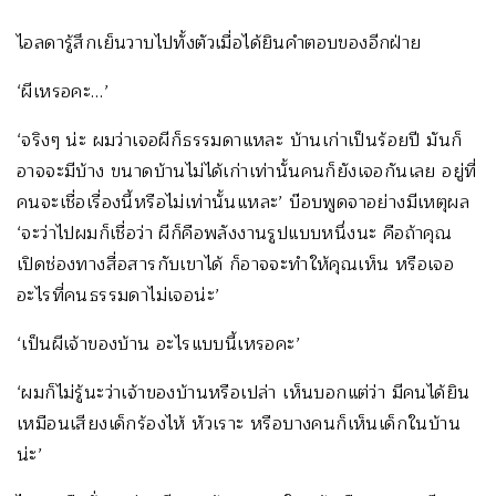
ไอลดารู้สึกเย็นวาบไปทั้งตัวเมื่อได้ยินคำตอบของอีกฝ่าย
‘ผีเหรอคะ…’
‘จริงๆ น่ะ ผมว่าเจอผีก็ธรรมดาแหละ บ้านเก่าเป็นร้อยปี มันก็
อาจจะมีบ้าง ขนาดบ้านไม่ได้เก่าเท่านั้นคนก็ยังเจอกันเลย อยู่ที่
คนจะเชื่อเรื่องนี้หรือไม่เท่านั้นแหละ’ บ๊อบพูดจาอย่างมีเหตุผล
‘จะว่าไปผมก็เชื่อว่า ผีก็คือพลังงานรูปแบบหนึ่งนะ คือถ้าคุณ
เปิดช่องทางสื่อสารกับเขาได้ ก็อาจจะทำให้คุณเห็น หรือเจอ
อะไรที่คนธรรมดาไม่เจอน่ะ’
‘เป็นผีเจ้าของบ้าน อะไรแบบนี้เหรอคะ’
‘ผมก็ไม่รู้นะว่าเจ้าของบ้านหรือเปล่า เห็นบอกแต่ว่า มีคนได้ยิน
เหมือนเสียงเด็กร้องไห้ หัวเราะ หรือบางคนก็เห็นเด็กในบ้าน
น่ะ’