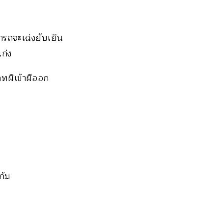
ารถจะเฉ่งยับเยิน
ก่ง
ภทผีเข้าผีออก
ก้ม