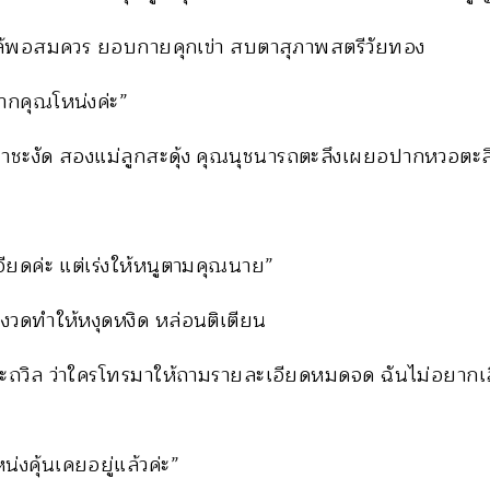
กล้พอสมควร ยอบกายคุกเข่า สบตาสุภาพสตรีวัยทอง
ากคุณโหน่งค่ะ”
ิยาชะงัด สองแม่ลูกสะดุ้ง คุณนุชนารถตะลึงเผยอปากหวอตะล
ียดค่ะ แต่เร่งให้หนูตามคุณนาย”
้มงวดทำให้หงุดหงิด หล่อนติเตียน
ฮะถวิล ว่าใครโทรมาให้ถามรายละเอียดหมดจด ฉันไม่อยากเสีย
่งคุ้นเคยอยู่แล้วค่ะ”