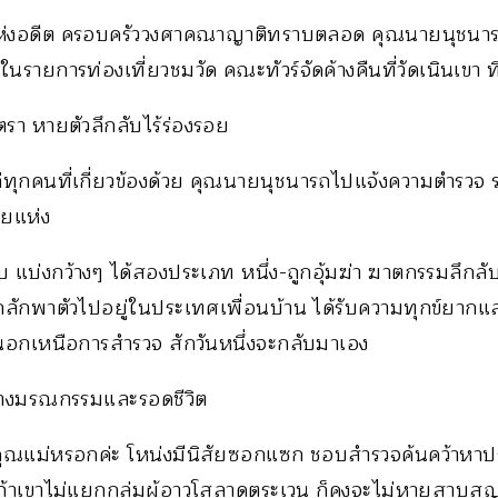
์แห่งอดีต ครอบครัววงศาคณาญาติทราบตลอด คุณนายนุชนา
ายการท่องเที่ยวชมวัด คณะทัวร์จัดค้างคืนที่วัดเนินเขา 
ตรา หายตัวลึกลับไร้ร่องรอย
่ทุกคนที่เกี่ยวข้องด้วย คุณนายนุชนารถไปแจ้งความตำรวจ
ยแห่ง
 แบ่งกว้างๆ ได้สองประเภท หนึ่ง-ถูกอุ้มฆ่า ฆาตกรรมลึก
ลักพาตัวไปอยู่ในประเทศเพื่อนบ้าน ได้รับความทุกข์ยาก
นอกเหนือการสำรวจ สักวันหนึ่งจะกลับมาเอง
หว่างมรณกรรมและรอดชีวิต
งคุณแม่หรอกค่ะ โหน่งมีนิสัยซอกแซก ชอบสำรวจค้นคว้าหา
าเขาไม่แยกกลุ่มผู้อาวุโสลาดตระเวน ก็คงจะไม่หายสาบสู