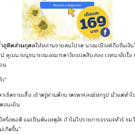
ำอุทิศส่วนกุศล
ให้หลานชายคนโปรด นางมณีวงศ์ถือขันเงินใ
าสน์ คุณนายนุชนารถมองมารดาวัยแปดสิบสอง เวทนาจับใจ ป
่อน
้ว”
าเช็ดชายเสื้อ เช้าตรู่ท่านตักบาตรพระสงฆ์หกรูป มัวแต่ทำโน
ำตอนเย็น
ครึ่งพอดี แม่เป็นต้นเหตุจ้ะ ถ้าไม่ไปรายการธรรมะทัวร์ ช
่เกิดขึ้น”