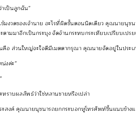
ว่าเป็นลูกฉัน”
ข้มงวดของเจ้านาย อะไรที่ผิดขั้นตอนนิดเดียว คุณนายนุชน
ะตามมาอีกเป็นกระบุง จัดจ้านกระทบกระเทียบเปรียบเปรยเ
ั่งยืนคือ ส่วนใหญ่จะใจดีมีเมตตากรุณา คุณนายจัดอยู่ในประเ
น่งค่ะ”
”
ะทราบผลลัพธ์ว่าใช่หลานชายหรือเปล่า
กประสงค์ คุณนายนุชนารถยกกระบอกหูโทรศัพท์ขึ้นแนบข้างแ