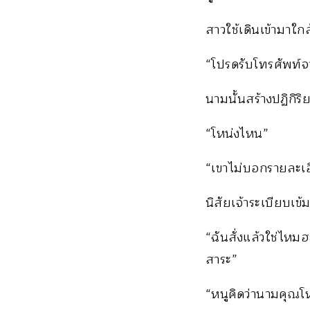
สาวใช้เดินเข้ามาใ
“โปรดรับโทรศัพท์จ
นามนั้นสร้างปฏิกิร
“โหน่งไหน”
“เขาไม่บอกรายละเอ
นิสัยเจ้าระเบียบเข
“ฉันสั่งแล้วใช่ไหม
สาระ”
“หนูคิดว่านามคุณโหน