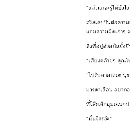
“แล้วแกจะรู้ได้ยังไง
ถวิลเคยชินต่อความเ
แถมความผิดเก่าๆ จ
สิ่งที่อยู่ด้วยกันย
“เสียงคล้ายๆ คุณโห
“ไปรับสายเถอะ นุช
มารดาเตือน อยากจ
ที่โต๊ะเล็กมุมอเน
“นั่นใครจ๊ะ”