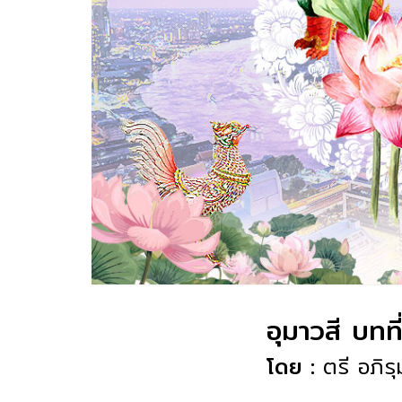
อุมาวสี บทท
โดย :
ตรี อภิรุ