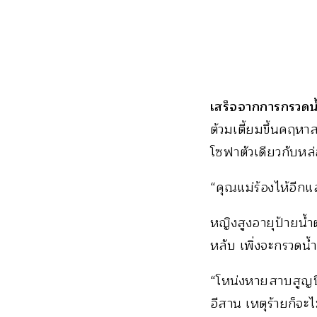
เสร็จจากการกรวดน้
ต้วมเตี้ยมขึ้นคฤห
โซฟาตัวเดียวกับหล
“คุณแม่ร้องไห้อีกแล
หญิงสูงอายุป้ายน้ำต
หลับ เพิ่งจะกรวดน้
“โหน่งหายสาบสูญปี
อีสาน เหตุร้ายก็จะไม