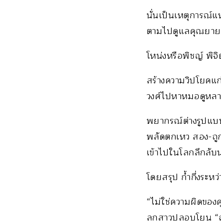
นั่นเป็นเหตุการณ
ตามไปดูแลคุณยายในร
โหน่งหรือพิชญ์ พิจิ
สร้างความวิปโยคแก
วงศ์ไปหาหมอดูหลา
พยากรณ์ต่างรูปแบบ
พลัดตกเหว สอง-ถูก
เข้าไปในโลกลึกลับ
โดยสรุป ก้ำกึ่งระ
“ไม่ใช่ความผิดขอ
ลูกสาวปลอบโยน “ถ้