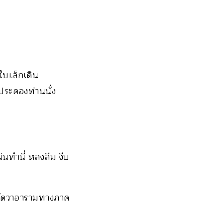
บเล็กเดิน
ระคองท่านนั่ง
่นทำนี่ หลงลืม งีบ
มวัดวาอารามทางภาค