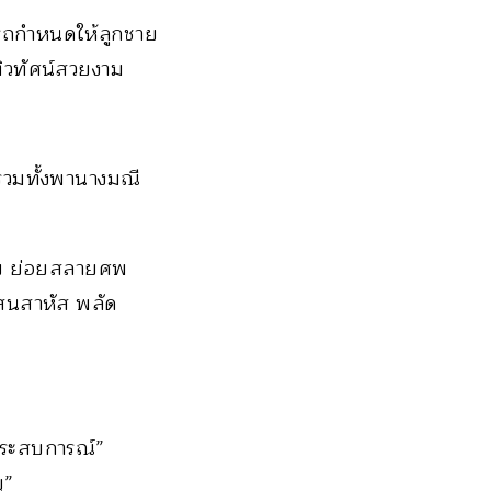
รถกำหนดให้ลูกชาย
ทิวทัศน์สวยงาม
 รวมทั้งพานางมณี
ลับ ย่อยสลายศพ
แสนสาหัส พลัด
ประสบการณ์”
ญ”