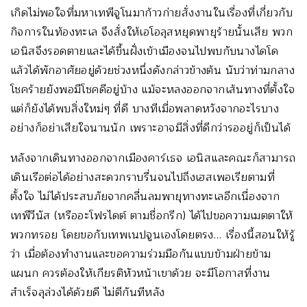
เกิดไม่พอใจที่มหาเทพีจูโนมาก้าวก่ายสั่งงานในเรื่องที่เกี่ยวกับ
กิจการในท้องทะเล จึงสั่งให้เอโอลุสหยุดพายุร้ายนั้นเสีย พวก
เอนิสจึงรอดตายและได้ขึ้นฝั่งเข้าเมืองจนไปพบกับนางไดโด
แล้วได้พักอาศัยอยู่ด้วยช่วงหนึ่งดังกล่าวข้างต้น นับว่าท่ามกลาง
โชคร้ายยังพอมีโชคดีอยู่บ้าง แม้จะหลงออกจากเส้นทางที่ตั้งใจ
แต่ก็ยังได้พบสิ่งใหม่ๆ ที่ดี บางทีเมื่อพลาดหวังจากอะไรบาง
อย่างก็อย่าเสียใจนานนัก เพราะอาจมีสิ่งที่ดีกว่ารออยู่ก็เป็นได้
หลังจากเดินทางออกจากเมืองคาร์เธจ เอนิสและคณะก็สามารถ
เดินเรือต่อได้อย่างสะดวกราบรื่นจนไปถึงเฮสเพอเรียตามที่
ตั้งใจ ไม่ได้ประสบภัยจากคลื่นลมพายุทางทะเลอีกเนื่องจาก
เทพีวีนัส (หรืออะโฟรไดต์ ตามชื่อกรีก) ได้ไปขอความเมตตาให้
พวกทรอย โดยขอกับเทพเนปจูนเองโดยตรง… เรื่องนี้สอนให้รู้
ว่า เมื่อต้องทำงานและขอความร่วมมือกันแบบข้ามฝ่ายข้าม
แผนก ควรต้องให้เกียรติหัวหน้าเขาด้วย จะมีโอกาสที่งาน
สำเร็จลุล่วงได้ด้วยดี ไม่ตีกันทีหลัง