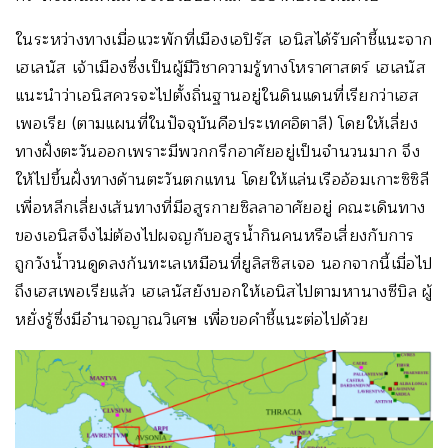
ในระหว่างทางเมื่อแวะพักที่เมืองเอปิรัส เอนิสได้รับคำชี้แนะจาก
เฮเลนัส เจ้าเมืองซึ่งเป็นผู้มีวิชาความรู้ทางโหราศาสตร์ เฮเลนัส
แนะนำว่าเอนิสควรจะไปตั้งถิ่นฐานอยู่ในดินแดนที่เรียกว่าเฮส
เพอเรีย (ตามแผนที่ในปัจจุบันคือประเทศอิตาลี) โดยให้เลี่ยง
ทางฝั่งตะวันออกเพราะมีพวกกรีกอาศัยอยู่เป็นจำนวนมาก จึง
ให้ไปขึ้นฝั่งทางด้านตะวันตกแทน โดยให้แล่นเรืออ้อมเกาะซิซิลี
เพื่อหลีกเลี่ยงเส้นทางที่มีอสูรกายซิลลาอาศัยอยู่ คณะเดินทาง
ของเอนิสจึงไม่ต้องไปผจญกับอสูรน้ำกินคนหรือเสี่ยงกับการ
ถูกวังน้ำวนดูดลงก้นทะเลเหมือนที่ยูลิสซิสเจอ นอกจากนี้เมื่อไป
ถึงเฮสเพอเรียแล้ว เฮเลนัสยังบอกให้เอนิสไปตามหานางซีบิล ผู้
หยั่งรู้ซึ่งมีอำนาจญาณวิเศษ เพื่อขอคำชี้แนะต่อไปด้วย