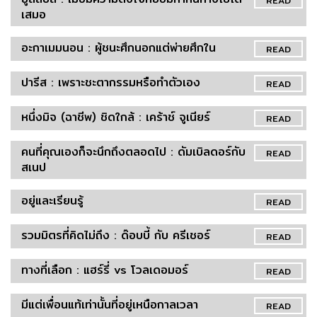
เสมอ
อะกาเมมนอน : ผู้ชนะศึกนอกแต่พ่ายศึกใน
READ
ปารีส : เพราะชะตากรรมหรือทำตัวเอง
READ
หนึ่งมิจ (ฉาชีพ) ชิดใกล้ : เคร้าช์ จูเนียร์
READ
คนที่คุณเองก็จะนึกถึงตลอดไป : ดัมเบิลดอร์กับ
READ
สเนป
อยู่และเรียนรู้
READ
รวมมิตรที่คิดไม่ถึง : ด๊อบบี้ กับ ครีเชอร์
READ
ทางที่เลือก : แฮร์รี่ vs โวลเดอมอร์
READ
มีแต่เพื่อนแท้เท่านั้นที่อยู่เหนือกาลเวลา
READ