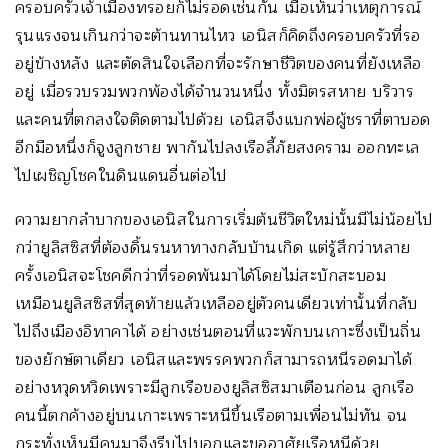
ครอบครัวเจ้าเมืองทรอยก็ไม่รอดเช่นกัน เมื่อเห็นว่าเหตุการณ์
รุนแรงจนเกินกว่าจะต้านทานไหว เอนิสก็คิดถึงครอบครัวที่รอ
อยู่ข้างหลัง และตัดสินใจเลือกที่จะรักษาชีวิตของคนที่ยังเหลือ
อยู่ เมื่อรวบรวมพวกพ้องได้จำนวนหนึ่ง ทั้งมิตรสหาย บริวาร
และคนที่ตกลงใจติดตามไปด้วย เอนิสจึงแบกพ่อผู้ชราที่ตาบอด
อีกมือหนึ่งก็จูงลูกชาย พากันไปลงเรือลี้ภัยสงคราม ออกทะเล
ไปเผชิญโชคในดินแดนอื่นต่อไป
ความยากลำบากของเอนิสในการเริ่มต้นชีวิตใหม่นั้นมีไม่น้อยไป
กว่ายูลิสซิสที่ต้องดิ้นรนหาทางกลับบ้านเกิด แต่รู้สึกว่าหลาย
ครั้งเอนิสจะโชคดีกว่าที่รอดพ้นมาได้โดยไม่สะบักสะบอม
เหมือนยูลิสซิสที่สุดท้ายแล้วเหลืออยู่ตัวคนเดียวเท่านั้นที่กลับ
ไปถึงเมืองอิทาคาได้ อย่างเช่นตอนที่แวะพักบนเกาะซึ่งเป็นถิ่น
ของยักษ์ตาเดียว เอนิสและพรรคพวกก็สามารถหนีรอดมาได้
อย่างหวุดหวิดเพราะมีลูกเรือของยูลิสซิสมาเตือนก่อน ลูกเรือ
คนนี้ตกค้างอยู่บนเกาะเพราะหนีขึ้นเรือตามเพื่อนไม่ทัน จน
กระทั่งเห็นมีคนมาจึงรีบไปบอกและขออาศัยเรือหนีด้วย