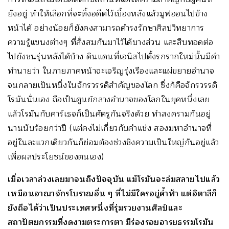
ยังอยู่ ทำให้เลือกที่จะทิ้งอดีตไว้เบื้องหลังแล้วมูฟออนไปข้าง
หน้าได้ อย่างน้อยก็ยังคงสามารถดำรงรักษาศิลปวิทยาการ
ความรู้แขนงต่างๆ ที่สั่งสมกันมาไว้ได้บางส่วน และสืบทอดต่อ
ไปยังชนรุ่นหลังได้บ้าง ดินแดนที่เอนิสไปตั้งรกรากใหม่นั้นมีคำ
ทำนายว่า ในภายภาคหน้าจะเจริญรุ่งเรืองและแผ่ขยายอำนาจ
จนกลายเป็นหนึ่งในจักรวรรดิสำคัญของโลก ซึ่งก็คือจักรวรรดิ
โรมันนั่นเอง ถือเป็นศูนย์กลางอำนาจของโลกในยุคหนึ่งเลย
แล้วโรมันกับคาร์เธจก็เป็นศัตรูกันจริงด้วย ทำสงครามกันอยู่
นานนับร้อยกว่าปี (แต่คงไม่เกี่ยวกับคำแช่ง สองมหาอำนาจที่
อยู่ในละแวกเดียวกันก็ย่อมต้องช่วงชิงความเป็นใหญ่กันอยู่แล้ว
เพื่อผลประโยชน์ของตนเอง)
เมื่อเวลาล่วงเลยมาจนถึงปัจจุบัน แม้โรมันจะล่มสลายไปแล้ว
เหมือนอาณาจักรโบราณอื่น ๆ ที่ไม่มีใครอยู่ค้ำฟ้า แต่อิตาลีก็
ยังถือได้ว่าเป็นประเทศหนึ่งที่รุ่มรวยงานศิลป์และ
สถาปัตยกรรมที่งดงามตระการตา มีร่องรอยอารยธรรมโรมัน