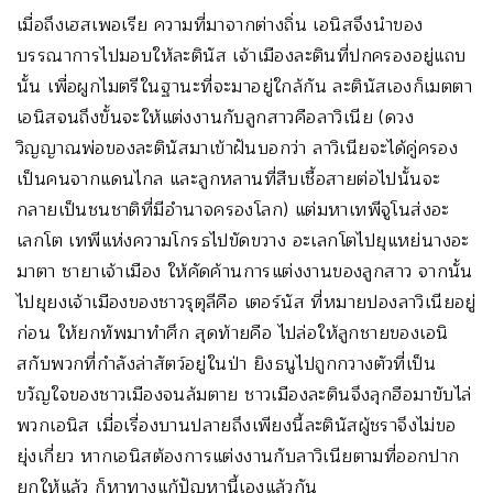
เมื่อถึงเฮสเพอเรีย ความที่มาจากต่างถิ่น เอนิสจึงนำของ
บรรณาการไปมอบให้ละตินัส เจ้าเมืองละตินที่ปกครองอยู่แถบ
นั้น เพื่อผูกไมตรีในฐานะที่จะมาอยู่ใกล้กัน ละตินัสเองก็เมตตา
เอนิสจนถึงขั้นจะให้แต่งงานกับลูกสาวคือลาวิเนีย (ดวง
วิญญาณพ่อของละตินัสมาเข้าฝันบอกว่า ลาวิเนียจะได้คู่ครอง
เป็นคนจากแดนไกล และลูกหลานที่สืบเชื้อสายต่อไปนั้นจะ
กลายเป็นชนชาติที่มีอำนาจครองโลก) แต่มหาเทพีจูโนส่งอะ
เลกโต เทพีแห่งความโกรธไปขัดขวาง อะเลกโตไปยุแหย่นางอะ
มาตา ชายาเจ้าเมือง ให้คัดค้านการแต่งงานของลูกสาว จากนั้น
ไปยุยงเจ้าเมืองของชาวรุตุลีคือ เตอร์นัส ที่หมายปองลาวิเนียอยู่
ก่อน ให้ยกทัพมาทำศึก สุดท้ายคือ ไปล่อให้ลูกชายของเอนิ
สกับพวกที่กำลังล่าสัตว์อยู่ในป่า ยิงธนูไปถูกกวางตัวที่เป็น
ขวัญใจของชาวเมืองจนล้มตาย ชาวเมืองละตินจึงลุกฮือมาขับไล่
พวกเอนิส เมื่อเรื่องบานปลายถึงเพียงนี้ละตินัสผู้ชราจึงไม่ขอ
ยุ่งเกี่ยว หากเอนิสต้องการแต่งงานกับลาวิเนียตามที่ออกปาก
ยกให้แล้ว ก็หาทางแก้ปัญหานี้เองแล้วกัน