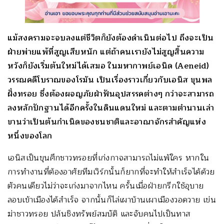
แม้สงครามจะจบลงแต่ชีวิตก็ยังต้องดำเนินต่อไป ถึงจะเป็น
ฝ่ายพ่ายแพ้ที่สูญเสียหนัก แต่ถ้าคนเรายังไม่สูญสิ้นความ
หวังก็ยังเริ่มต้นใหม่ได้เสมอ ในมหากาพย์เอนิด (Aeneid)
วรรณคดีโบราณของโรมัน เป็นเรื่องราวเกี่ยวกับเอนิส ขุนพล
ฝั่งทรอย ซึ่งต้องผจญภัยฝ่าฟันอุปสรรคต่างๆ กว่าจะสามารถ
ลงหลักปักฐานได้อีกครั้งในดินแดนใหม่ และตามตำนานเล่า
ขานว่าเป็นต้นกำเนิดของชนชาติและอาณาจักรสำคัญแห่ง
หนึ่งของโลก
เอนิสเป็นขุนศึกชาวทรอยที่เก่งกาจสามารถไม่แพ้ใคร หากใน
การทำงานที่ต้องอาศัยทีมเวิร์กนั้นก็ยากที่จะทำให้สำเร็จได้ด้วย
ตัวคนเดียวไม่ว่าจะเก่งมาจากไหน ครั้นเมื่อฝ่ายกรีกใช้อุบาย
ลอบเข้าเมืองได้สำเร็จ จากนั้นก็ไล่เผาบ้านเผาเมืองวอดวาย เข่น
ฆ่าชาวทรอย ปล้นชิงทรัพย์สมบัติ และจับคนไปเป็นทาส