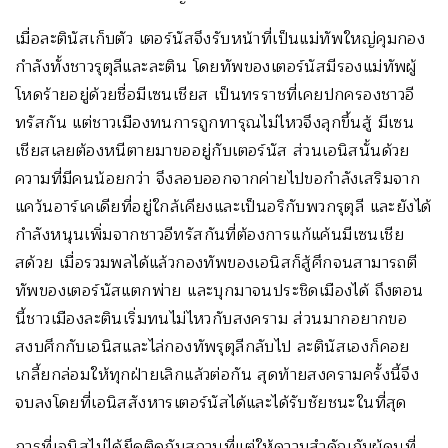
เมื่อละตินัสเก็บตัว เตอร์นัสจึงรับหน้าที่เป็นแม่ทัพใหญ่คุมกอง
กำลังทั้งชาวรุตุลีและละติน โดยทัพของเตอร์นัสมีรองแม่ทัพผู้
โหดร้ายอยู่ด้วยชื่อมีเซนเชียส เป็นทรราชที่เคยปกครองชาวอี
ทรัสกัน แต่ชาวเมืองทนการถูกทารุณไม่ไหวจึงลุกขึ้นสู้ มีเซน
เชียสเลยต้องหนีตายมาขออยู่กับเตอร์นัส ส่วนเอนิสนั้นด้วย
ความที่มีคนน้อยกว่า จึงลอบออกจากค่ายไปขอกำลังเสริมจาก
แคว้นอาร์เคเดียที่อยู่ใกล้เคียงและเป็นอริกับพวกรุตุลี และยังได้
กำลังหนุนเพิ่มจากชาวอีทรัสกันที่ต้องการแก้แค้นมีเซนเชีย
สด้วย เมื่อรวมพลได้แล้วกองทัพของเอนิสก็สู้ศึกจนสามารถตี
ทัพของเตอร์นัสแตกพ่าย และบุกมาจนประชิดเมืองได้ ถึงตอน
นี้ชาวเมืองละตินเริ่มทนไม่ไหวกับสงคราม ส่วนมากอยากขอ
สงบศึกกับเอนิสและไล่กองทัพรุตุลีกลับไป ละตินัสเองก็คอย
เกลี้ยกล่อมให้ทุกฝ่ายเลิกแล้วต่อกัน สุดท้ายสงครามครั้งนี้จึง
จบลงโดยที่เอนิสสังหารเตอร์นัสได้และได้รับชัยชนะในที่สุด
การที่เอนิสไม่ได้ยึดติดกับสถานที่แต่ให้ความสำคัญกับผู้คนที่