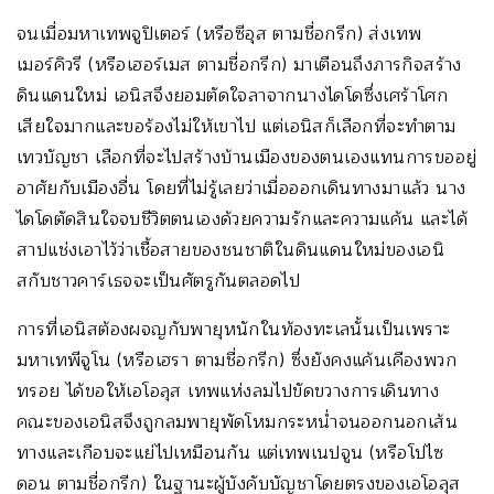
จนเมื่อมหาเทพจูปิเตอร์ (หรือซีอุส ตามชื่อกรีก) ส่งเทพ
เมอร์คิวรี (หรือเฮอร์เมส ตามชื่อกรีก) มาเตือนถึงภารกิจสร้าง
ดินแดนใหม่ เอนิสจึงยอมตัดใจลาจากนางไดโดซึ่งเศร้าโศก
เสียใจมากและขอร้องไม่ให้เขาไป แต่เอนิสก็เลือกที่จะทำตาม
เทวบัญชา เลือกที่จะไปสร้างบ้านเมืองของตนเองแทนการขออยู่
อาศัยกับเมืองอื่น โดยที่ไม่รู้เลยว่าเมื่อออกเดินทางมาแล้ว นาง
ไดโดตัดสินใจจบชีวิตตนเองด้วยความรักและความแค้น และได้
สาปแช่งเอาไว้ว่าเชื้อสายของชนชาติในดินแดนใหม่ของเอนิ
สกับชาวคาร์เธจจะเป็นศัตรูกันตลอดไป
การที่เอนิสต้องผจญกับพายุหนักในท้องทะเลนั้นเป็นเพราะ
มหาเทพีจูโน (หรือเฮรา ตามชื่อกรีก) ซึ่งยังคงแค้นเคืองพวก
ทรอย ได้ขอให้เอโอลุส เทพแห่งลมไปขัดขวางการเดินทาง
คณะของเอนิสจึงถูกลมพายุพัดโหมกระหน่ำจนออกนอกเส้น
ทางและเกือบจะแย่ไปเหมือนกัน แต่เทพเนปจูน (หรือโปไซ
ดอน ตามชื่อกรีก) ในฐานะผู้บังคับบัญชาโดยตรงของเอโอลุส