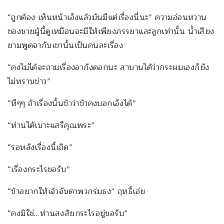
“ถูกต้อง เห็นหน้าเอ็งแล้วมันมีแต่เรื่องนี่นะ” ความอ่อนหวาน
ของชายผู้นี้ดูเหมือนจะมีให้เพียงภรรยาและลูกเท่านั้น น้ำเสียง
ยามพูดจากับเขานั้นเป็นคนละเรื่อง
“คงไม่ได้จะถามเรื่องอากังดอกนะ สาบานได้ว่ากระผมเองก็ยัง
ไม่ทราบข่าว”
“หึๆๆ ถ้าเรื่องนั้นข้าว่าข้าคงบอกเอ็งได้”
“ท่านได้เบาะแสรึคุณพระ”
“รอหลังเรื่องนี้เถิด”
“เรื่องกระไรขอรับ”
“ข้าอยากให้เจ้าจับตาพวกร่มธง” ฤทธิ์เอ่ย
“คงมิใช่…ท่านสงสัยกระไรอยู่ขอรับ”