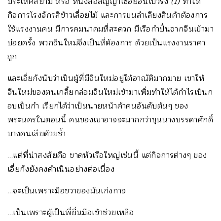
ประเทศสยาม หรือ หนังสือสัญญาเซอยอนโบวริง
(1)
ทำให้
กิจการโรงจักรสีข้าวเลื่อยไม้ และการขนลำเลียงสินค้าต้องการ
ใช้แรงงานคน มีการคมนาคมที่สะดวก มีเรือกำปั่นจากจีนเข้ามา
บ่อยครั้ง พวกจีนใหม่จึงเป็นที่ต้องการ ด้วยเป็นแรงงานราคา
ถูก
และเอี่ยกังนับว่าเป็นผู้ที่มีจีนใหม่อยู่ใต้อาณัติมากมาย เขาให้
จีนใหม่ของตนเกลี้ยกล่อมจีนใหม่เข้ามาเพิ่มทำให้ได้กำไรเป็นก
อบเป็นกำ เรียกได้ว่าเป็นนายหน้าค้าคนอันดับต้นๆ ของ
พระนครในตอนนี้ คนของเขาอาจจะมากกว่าขุนนางบรรดาศักดิ์
บางคนเสียด้วยซ้ำ
…แต่ที่น่าสงสัยคือ ขาดหัวเรือใหญ่เช่นนี้ แต่กิจการต่างๆ ของ
เอี่ยกังยังคงดำเนินอย่างต่อเนื่อง
…จะเป็นเพราะมือขวาของมันเก่งกาจ
…เป็นเพราะผู้เป็นพี่ยื่นมือเข้าช่วยเหลือ