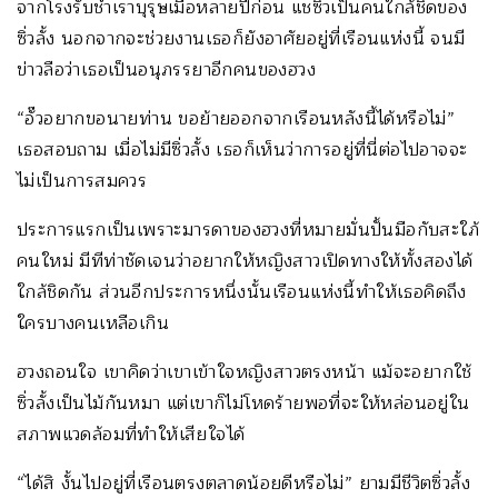
จากโรงรับชำเราบุรุษเมื่อหลายปีก่อน แชซิ่วเป็นคนใกล้ชิดของ
ซิ่วลั้ง นอกจากจะช่วยงานเธอก็ยังอาศัยอยู่ที่เรือนแห่งนี้ จนมี
ข่าวลือว่าเธอเป็นอนุภรรยาอีกคนของฮวง
“อั๊วอยากขอนายท่าน ขอย้ายออกจากเรือนหลังนี้ได้หรือไม่”
เธอสอบถาม เมื่อไม่มีซิ่วลั้ง เธอก็เห็นว่าการอยู่ที่นี่ต่อไปอาจจะ
ไม่เป็นการสมควร
ประการแรกเป็นเพราะมารดาของฮวงที่หมายมั่นปั้นมือกับสะใภ้
คนใหม่ มีทีท่าชัดเจนว่าอยากให้หญิงสาวเปิดทางให้ทั้งสองได้
ใกล้ชิดกัน ส่วนอีกประการหนึ่งนั้นเรือนแห่งนี้ทำให้เธอคิดถึง
ใครบางคนเหลือเกิน
ฮวงถอนใจ เขาคิดว่าเขาเข้าใจหญิงสาวตรงหน้า แม้จะอยากใช้
ซิ่วลั้งเป็นไม้กันหมา แต่เขาก็ไม่โหดร้ายพอที่จะให้หล่อนอยู่ใน
สภาพแวดล้อมที่ทำให้เสียใจได้
“ได้สิ งั้นไปอยู่ที่เรือนตรงตลาดน้อยดีหรือไม่” ยามมีชีวิตซิ่วลั้ง