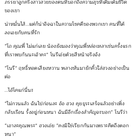
ภรรยาลูกครึ่งสาวสวยของตนที่บอกถึงความสุขที่เติมเต็มชีวิต
ของเขา
น่าหมั่นไส้…แต่ก็น่าอิจฉาในความโชคดีของพวกเขา คนที่ได้
ลงเอยกับคนที่รัก
“โถ คุณพี่ ไม่แก่เลย น้องยังมองว่าคุณพี่หล่อเหลาเช่นครั้งแรก
ที่เราพบกันนะเจ้าคะ” โนรีเอ่ยด้วยสีหน้าจริงจัง
“โนรี” ฤทธิ์ทอดเสียงหวาน พลางหันมายักคิ้วใส่ฮวงอย่างเป็น
ต่อ
…ไอ้โคแก่นี่นะ
“ไม่กวนแล้ว ฉันไปก่อนละ อ้อ ฮวง คุยธุระเสร็จแล้วอย่าเพิ่ง
กลับเรือน รั้งอยู่ก่อนหนา ฉันมีอีกเรื่องสำคัญจะบอก” โนรีว่า
“เอาละคุณพระ” ฮวงเอ่ย “คงมิใช่เรียกกันมาเพราะคิดถึงดอก
หนา”