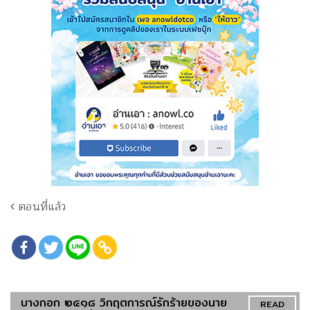
ตอนที่แล้ว
บางกอก ๒๔๑๘ วิกฤตการณ์รักร้ายของนาย
READ