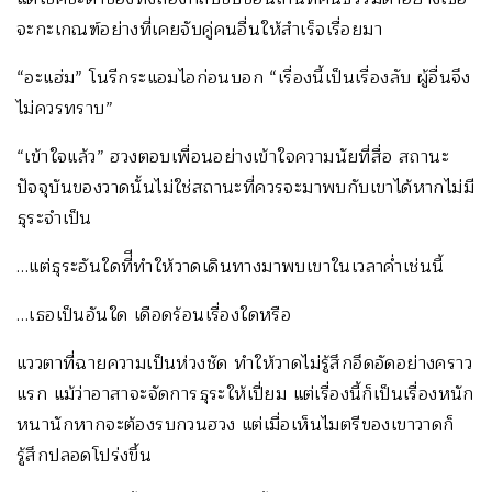
จะกะเกณฑ์อย่างที่เคยจับคู่คนอื่นให้สำเร็จเรื่อยมา
“อะแฮ่ม” โนรีกระแอมไอก่อนบอก “เรื่องนี้เป็นเรื่องลับ ผู้อื่นจึง
ไม่ควรทราบ”
“เข้าใจแล้ว” ฮวงตอบเพื่อนอย่างเข้าใจความนัยที่สื่อ สถานะ
ปัจจุบันของวาดนั้นไม่ใช่สถานะที่ควรจะมาพบกับเขาได้หากไม่มี
ธุระจำเป็น
…แต่ธุระอันใดที่ีทำให้วาดเดินทางมาพบเขาในเวลาค่ำเช่นนี้
…เธอเป็นอันใด เดือดร้อนเรื่องใดหรือ
แววตาที่ฉายความเป็นห่วงชัด ทำให้วาดไม่รู้สึกอึดอัดอย่างคราว
แรก แม้ว่าอาสาจะจัดการธุระให้เปี่ยม แต่เรื่องนี้ก็เป็นเรื่องหนัก
หนานักหากจะต้องรบกวนฮวง แต่เมื่อเห็นไมตรีของเขาวาดก็
รู้สึกปลอดโปร่งขึ้น