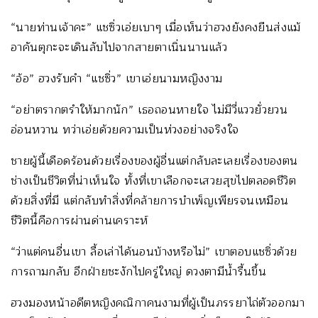
“นายท่านเจ้าคะ” แชซิ่วเอ่ยเบาๆ เมื่อเห็นว่าฮวงยังคงยืนส่งแม้
อาคันตุกะจะเดินลับไปจากสายตาเนิ่นนานแล้ว
“อ้อ” ฮวงรับคำ “แชซิ่ว” เขาเอ่ยนามหญิงงาม
“อย่าตรากตรำให้มากนัก” เธอถอนหายใจ ไม่มีวี่แววยั่วยวน
อ่อนหวาน ทว่าเอ่ยด้วยความเป็นห่วงอย่างจริงใจ
ชายผู้นี้เดือดร้อนด้วยเรื่องของผู้อื่นแต่กลับละเลยเรื่องของตน
ช่างเป็นชีวิตที่น่าเห็นใจ ทั้งที่เขาเลือกจะเสวยสุขไปตลอดชีวิต
ด้วยสิ่งที่มี แต่กลับทำสิ่งที่คล้ายการบำเพ็ญเพียรจนเหมือน
ชีวิตนี้คือการผ่านด่านเคราะห์
“ว่าแต่คนอื่นเขา ลื้อเล่าได้นอนบ้างหรือไม่” เขาตอบแชซิ่วด้วย
การถามกลับ อีกฝ่ายชะงักไปครู่ใหญ่ ดวงตามีน้ำรื้นขึ้น
ฮวงมองหน้าอดีตหญิงคณิกาคนงามที่ผู้เป็นภรรยาไถ่ตัวออกมา