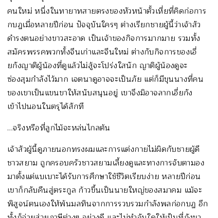
คนใหม่ หนึ่งในทายาทสายตรงของหัวหน้าตั้วเหี่ยที่คิดก่อการ
กบฏเมื่อหลายปีก่อน ปัจจุบันใครๆ ต่างเรียกชายผู้นี้ว่าเจ้าสัว
ดำรงตนอย่างขาวสะอาด เป็นเจ้าของกิจการมากมาย รวมทั้ง
สมัครพรรคพวกทั้งจีนเก่าและจีนใหม่ ต่างกับกิจการของเอี่
ยกังญาติผู้น้องที่ดูแล้วไม่สู้จะโปร่งใสนัก ญาติผู้น้องดูจะ
ซ่องสุมกำลังไว้มาก เจตนาดูอาจจะเป็นภัย แต่ก็มีขุนนางที่คน
ของเขาเป็นแขนขาให้สนับสนุนอยู่ เขาจึงมิอาจลากเอี่ยกัง
เข้าไปนอนในตรุได้สักที
…จริงหรือที่ลูกไม้จะหล่นไกลต้น
เจ้าสัวผู้นี้ดูภายนอกทรงผมและการแต่งกายไม่ผิดกับชายผู้ดี
ชาวสยาม ถูกครอบครัวชาวสยามเลี้ยงดูและทางการจับตามอง
มาตั้งแต่แบเบาะได้รับการศึกษาใช้ชีวิตเรียบง่าย หลายปีก่อน
เขาก็กลับคืนสู่ตระกูล ก้าวขึ้นเป็นนายใหญ่ของสมาคม แม้จะ
พิสูจน์ตนเองให้พ้นมลทินจากการรวบรวมกำลังพลก่อกบฏ อีก
ทั้งก็จ่ายส่วยภาษีต่างๆ อย่างดี และไม่ทำอันใดให้เป็นที่กังขา