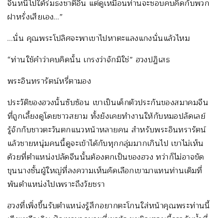
จีนหนีไปใต้ร่มธงชาติอื่น แต่ดูเหมือนท่านจะชอบคบคิดกับพวก
ฝาหรั่งเสียเอง…”
…นั่น คุณพระโปลิศจะพาเขาไปหาตะแลงแกงนั่นแล้วไหม
“ท่านใช้คำว่าคบคิดนั้น เกรงว่าจักมิใช่” ฮวงปฏิเสธ
พระอินทรารัตน์หรี่ตามอง
ประวัติของฮวงนั้นซับซ้อน เขาเป็นเด็กตัวประกันของสมาคมจีน
ที่ถูกเลี้ยงดูโดยชาวสยาม ทั้งยังเคยทำงานให้กับหมอปลัดเลย์
รู้จักกับชาวตะวันตกแนวหน้าหลายคน สำหรับพระอินทรารัตน์
แล้วชายหนุ่มคนนี้ดูจะเข้าได้กับทุกกลุ่มมากเกินไป เขาไม่เห็น
ด้วยที่ตำแหน่งปลัดจีนนั้นต้องตกเป็นของฮวง ทว่าก็ไม่อาจขัด
ขุนนางชั้นผู้ใหญ่ที่ลงความเห็นคัดเลือกเขามาแทนท่านเดิมที่
พ้นตำแหน่งไปเพราะถึงวัยชรา
ฮวงที่เพิ่งขึ้นรับตำแหน่งรู้สึกอยากตะโกนใส่หน้าคุณพระท่านนี้