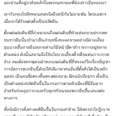
และย่านที่อยู่อาศัยหลักในพระนครของพี่น้องชาวจีนของเขา
เขากับกองโปลิศคอนสเตเบิลจึงหนีกันไม่อาจพ้น โดยเฉพาะ
เมื่อเขาได้รับแต่งตั้งเป็นปลัดจีน
ตั้งแต่แผ่นดินที่สี่ล่วงมาจนถึงแผ่นดินที่ห้าแห่งสยามประเทศ
ชนชาวจีนนั้นเข้ามาเป็นส่วนหนึ่งของสยามอย่างมิอาจเลี่ยง
ขุนนางเชื้อสายจีนหลายท่านก็มีหน้ามีตาทำราชการอยู่หลาย
ตำแหน่ง ดังนั้นสยามจึงใช้นโยบายเลี้ยงตั้วเหี่ยแทนการกวาด
ล้าง สมเด็จพระพุทธเจ้าหลวงแผ่นดินที่สี่ทรงแก้ไขเรื่องปัญหา
การจัดการพวกจีนนี้ด้วยให้เลือกหาคนจีนที่ตั้งตัวได้เป็นหลัก
แหล่ง เป็นคนซื่อตรงขึ้นตรงต่อสยาม มีคนนับถือมาก ตั้งเป็น
เป็นตำแหน่งปลัดจีนขึ้นในกรมการตามหัวเมืองที่มีจีนมาก
สำหรับช่วยอุปการะและรับทุกข์ร้อนของพวกจีนขึ้นเสนอต่อ
ทางการ
ทั้งยังมีการตั้งศาลคดีจีนขึ้นในกรมท่าซ้าย ให้พระยาโชฎึกราช