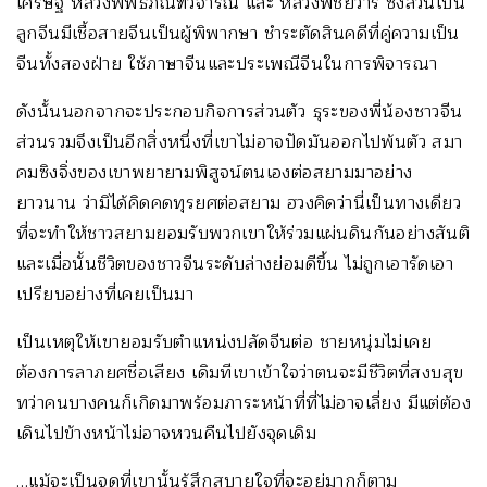
เศรษฐี หลวงพิพิธภัณฑวิจารณ์ และ หลวงพิชัยวารี ซึ่งล้วนเป็น
ลูกจีนมีเชื้อสายจีนเป็นผู้พิพากษา ชำระตัดสินคดีที่คู่ความเป็น
จีนทั้งสองฝ่าย ใช้ภาษาจีนและประเพณีจีนในการพิจารณา
ดังนั้นนอกจากจะประกอบกิจการส่วนตัว ธุระของพี่น้องชาวจีน
ส่วนรวมจึงเป็นอีกสิ่งหนึ่งที่เขาไม่อาจปัดมันออกไปพ้นตัว สมา
คมซิงจิ่งของเขาพยายามพิสูจน์ตนเองต่อสยามมาอย่าง
ยาวนาน ว่ามิได้คิดคดทุรยศต่อสยาม ฮวงคิดว่านี่เป็นทางเดียว
ที่จะทำให้ชาวสยามยอมรับพวกเขาให้ร่วมแผ่นดินกันอย่างสันติ
และเมื่อนั้นชีวิตของชาวจีนระดับล่างย่อมดีขึ้น ไม่ถูกเอารัดเอา
เปรียบอย่างที่เคยเป็นมา
เป็นเหตุให้เขายอมรับตำแหน่งปลัดจีนต่อ ชายหนุ่มไม่เคย
ต้องการลาภยศชื่อเสียง เดิมทีเขาเข้าใจว่าตนจะมีชีวิตที่สงบสุข
ทว่าคนบางคนก็เกิดมาพร้อมภาระหน้าที่ที่ไม่อาจเลี่ยง มีแต่ต้อง
เดินไปข้างหน้าไม่อาจหวนคืนไปยังจุดเดิม
…แม้จะเป็นจุดที่เขานั้นรู้สึกสบายใจที่จะอยู่มากก็ตาม