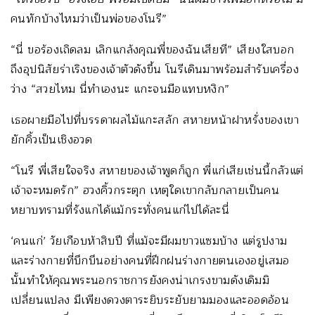
คนทักบ้างไหมว่าเป็นพ่อของโนรี”
“นี่ ขอร้องเถิดลม เลิกแกล้งคุณพี่ของฉันเสียที” เสียงใสบอก
ถึงอุปนิสัยร่าเริงของเจ้าตัวดังขึ้น โนรีเดินมาพร้อมสำรับเครื่อง
ว่าง “สวยไหม นี่ทำเองนะ แกะจนมือแทบหงิก”
เธอผายมือไปที่บรรดาผลไม้แกะสลัก สหายหน้าฝาหรั่งของเขา
ยักคิ้วเป็นเชิงอวด
“โนรี พี่เสียใจจริง สหายของเจ้าพูดก็ถูก พี่แก่เสียเช่นนี้กลัวแต่
เจ้าจะหมดรัก” ฮวงคิ้วกระตุก เหตุใดเขากลับกลายเป็นคน
หยาบทรามที่รังแกได้แม้กระทั่งคนแก่ไปได้ละนี่
‘คนแก่’ วัยเกือบห้าสิบปี ที่แม้จะมีผมขาวแซมบ้าง แต่รูปงาม
และร่างกายที่บึกบึนอย่างคนที่ฝึกฝนร่างกายตนเองอยู่เสมอ
นั้นทำให้คุณพระนอกราชการยังคงน่าเกรงขามดังเดิมมิ
เปลี่ยนแปลง มีเพียงดวงตาระยิบระยับยามมองและออดอ้อน