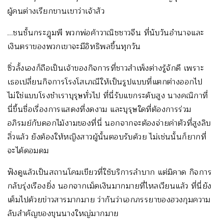
ผู้คนต่างเรียกขานเขาว่าเจ้าสัว
…ชนชั้นกระฎุมพี พวกพ่อค้าวาณิชชาวจีน ที่นับวันอำนาจและ
เงินตราของพวกเขาจะมีอิทธิพลขึ้นทุกวัน
ซิ่วลั้งเองก็ถือเป็นเจ้าของกิจการที่ชาวสำเพ็งต่างรู้จักดี เพราะ
เธอเปลี่ยนกิจการโรงโสเภณีให้เป็นรูปแบบที่แตกต่างออกไป
ไม่ใช่แบบโรงชำเราบุรุษทั่วไป ที่นี่รับแขกระดับสูง นางคณิกาที่
นี่ขึ้นชื่อเรื่องการแสดงที่งดงาม และบุรุษใดที่ต้องการร่วม
อภิรมย์กับดอกไม้งามของที่นี่ นอกจากจะต้องจ่ายค่าตัวที่สูงลิบ
ลิ่วแล้ว ยังต้องให้หญิงสาวผู้นั้นตอบรับด้วย ไม่เช่นนั้นก็ยากที่
จะได้ดอมดม
ฟังดูแล้วเป็นสถานโคมเขียวที่ใช้บริการลำบาก แต่มิคาด กิจการ
กลับรุ่งเรืองยิ่ง นอกจากเม็ดเงินมากมายที่ไหลเวียนแล้ว ที่นี่ยัง
เต็มไปด้วยข่าวสารมากมาย ว่ากันว่าเอกภรรยาของฮวงกุมความ
ลับสำคัญของขุนนางใหญ่มากมาย