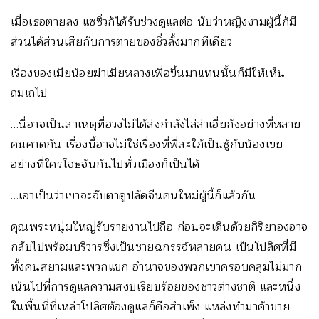
เมื่อเธอตายลง แซซิ่วก็ได้รับช่วงดูแลต่อ นับว่าหญิงงามผู้นี้ก็มี
ส่วนได้ส่วนเสียกับการตายของซิ่วลั้งมากทีเดียว
เรื่องของเมียน้อยฆ่าเมียหลวงเพื่อขึ้นมาแทนนั้นก็มีให้เห็น
ถมเถไป
…นี่อาจเป็นสาเหตุที่ฮวงไม่ได้ส่งกำลังไล่ล่าเอี่ยกังอย่างที่หลาย
คนคาดกัน เรื่องนี้อาจไม่ใช่เรื่องที่พี่สะใภ้เป็นชู้กับน้องเขย
อย่างที่ใครโจษจันกันไปทั่วเมืองก็เป็นได้
…เอาเป็นว่าเขาจะจับตาดูปลัดจีนคนใหม่ผู้นี้ก็แล้วกัน
คุณพระหนุ่มใหญ่รับรายงานไปถือ ก่อนจะเดินด้วยกิริยาองอาจ
กลับไปพร้อมบริวารซึ่งเป็นชายฉกรรจ์หลายคน เป็นโปลิศที่มี
ทั้งคนสยามและพวกแขก อำนาจของพวกเขาครอบคลุมไม่มาก
เน้นไปที่การดูแลความสงบเรียบร้อยของชาวต่างชาติ และหนึ่ง
ในพื้นที่ที่เหล่าโปลิศต้องดูแลก็คือสำเพ็ง แหล่งทำมาค้าขาย