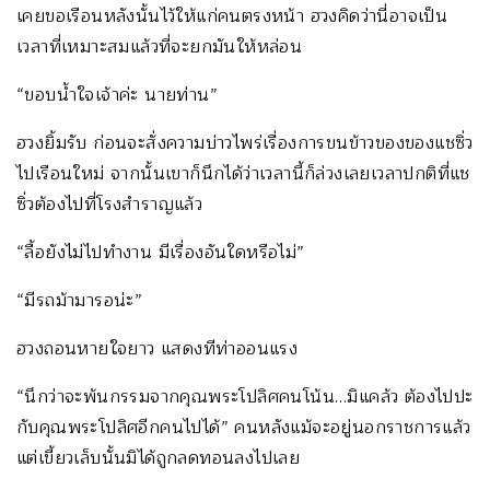
เคยขอเรือนหลังนั้นไว้ให้แก่คนตรงหน้า ฮวงคิดว่านี่อาจเป็น
เวลาที่เหมาะสมแล้วที่จะยกมันให้หล่อน
“ขอบน้ำใจเจ้าค่ะ นายท่าน”
ฮวงยิ้มรับ ก่อนจะสั่งความบ่าวไพร่เรื่องการขนข้าวของของแชซิ่ว
ไปเรือนใหม่ จากนั้นเขาก็นึกได้ว่าเวลานี้ก็ล่วงเลยเวลาปกติที่แช
ซิ่วต้องไปที่โรงสำราญแล้ว
“ลื้อยังไม่ไปทำงาน มีเรื่องอันใดหรือไม่”
“มีรถม้ามารอน่ะ”
ฮวงถอนหายใจยาว แสดงทีท่าออนแรง
“นึกว่าจะพ้นกรรมจากคุณพระโปลิศคนโน้น…มิแคล้ว ต้องไปปะ
กับคุณพระโปลิศอีกคนไปได้” คนหลังแม้จะอยู่นอกราชการแล้ว
แต่เขี้ยวเล็บนั้นมิได้ถูกลดทอนลงไปเลย