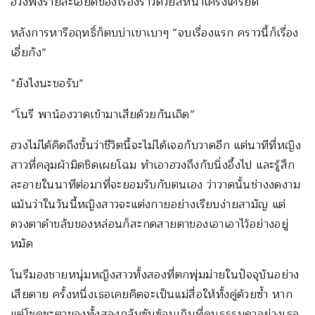
ฮวงฟังรายละเอียดของเรื่องราวด้วยสีหน้าเคร่งเครียด
หลังการหารือฤทธิ์ก็ตบบ่าเขาเบาๆ “จบเรื่องแรก คราวนี้ก็เรื่อง
เอี่ยกัง”
“ยังไงนะขอรับ”
“โนรี พาน้องวาดเข้ามาเสียด้วยกันเถิด”
ฮวงไม่ได้คิดถึงขั้นว่าชีวิตนี้จะไม่ได้เจอกับวาดอีก แต่นาทีที่หญิง
สาวที่คลุมผ้ามิดชิดเผยโฉม ทำเอาฮวงถึงกับนิ่งอึ้งไป และรู้สึก
ละอายในนาทีต่อมาที่จะยอมรับกับตนเอง ว่าวาดนั้นช่างงดงาม
แม้นว่าในวันนี้หญิงสาวจะแต่งกายอย่างเรียบง่ายสามัญ แต่
ดวงตาดำขลับของหล่อนก็สะกดสายตาของเอาเอาไว้อย่างอยู่
หมัด
โนรีมองชายหนุ่มหญิงสาวทั้งสองที่ตกพุ่มม่ายในปัจจุบันอย่าง
เสียดาย ครั้งหนึ่งเธอเคยคิดจะเป็นแม่สื่อให้ทั้งคู่ด้วยซ้ำ หาก
แต่โชคชะตาของทั้งสองกลับซับซ้อนเกินที่คนธรรมดาอย่างเธอ