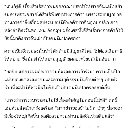
“เอ็งก็รู้ดี เรื่องสิทธิสภาพนอกอาณาเขตทำให้พวกจีนแห่ไปเข้า
ร่มธงเพราะอยากได้สิทธิพิเศษทางการค้า” เพราะระบบผูกขาด
ทางการค้าซึ่งเอื้อผลประโยชน์ให้พ่อค้าชาวจีนถูกยกเลิก ภาย
หลังชาติตะวันตก เช่น อังกฤษ ฝรั่งเศสที่ได้สิทธิ์ทางการค้าก็ใช้
ข้อนี้มาดึงชาวจีนเข้าเป็นคนในปกครอง”
ความเป็นจีนร่มธงนั้นทำให้คล้ายมีสัญชาติใหม่ ไม่ต้องเสียภาษี
ให้สยาม ซึ่งนั่นทำให้สยามสูญเสียผลประโยชน์เป็นอันมาก
“ขอรับ แต่กระผมก็พยายามที่จะลดการเข้าร่วม” ความเป็นปึก
แผ่นของแต่ละสมาคมและความยุติธรรมในด้านต่างๆ เป็นตัว
ช่วยที่จะทำให้ชาวจีนไม่คิดเข้าเป็นคนในปกครองชาติอื่น
“เกรงว่าการรวบรวมคนไม่ใช่เรื่องสำคัญในตอนนี้น่ะสิ” ฤทธิ์
เอ่ยด้วยสีหน้าเคร่งเครียด “หากข่าวของข้าไม่ผิด เร็วๆ นี้อาจจะ
มีเรื่องใหญ่เกิดขึ้น คงต้องรบกวนท่านปลัดจีนช่วยสืบแล้ว”