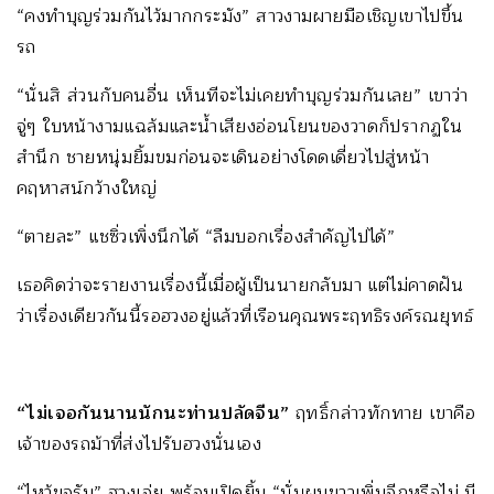
“คงทำบุญร่วมกันไว้มากกระมัง” สาวงามผายมือเชิญเขาไปขึ้น
รถ
“นั่นสิ ส่วนกับคนอื่น เห็นทีจะไม่เคยทำบุญร่วมกันเลย” เขาว่า
จู่ๆ ใบหน้างามแฉล้มและน้ำเสียงอ่อนโยนของวาดก็ปรากฏใน
สำนึก ชายหนุ่มยิ้มขมก่อนจะเดินอย่างโดดเดี่ยวไปสู่หน้า
คฤหาสน์กว้างใหญ่
“ตายละ” แชซิ่วเพิ่งนึกได้ “ลืมบอกเรื่องสำคัญไปได้”
เธอคิดว่าจะรายงานเรื่องนี้เมื่อผู้เป็นนายกลับมา แต่ไม่คาดฝัน
ว่าเรื่องเดียวกันนี้รอฮวงอยู่แล้วที่เรือนคุณพระฤทธิรงค์รณยุทธ์
“
ไม่เจอกันนานนักนะท่านปลัดจีน
”
ฤทธิ์กล่าวทักทาย เขาคือ
เจ้าของรถม้าที่ส่งไปรับฮวงนั่นเอง
“ไหว้ขอรับ” ฮวงเอ่ย พร้อมเปิดยิ้ม “นั่นผมขาวเพิ่มอีกหรือไม่ มี