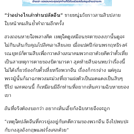
“
ว่าอย่างไรเล่าท่านปลัดจีน
”
ชายหนุ่มวัยราวสามสิบปลาย
ใบหน้าคมสันย้ำคำถามอีกครั้ง
ฮวงถอนหายใจพลางคิด เหตุใดดูเหมือนชะตาของเขานั้นดูจะ
ไม่กินเส้นกับคุณโปลิศเอาเสียเลย เมื่อแปดปีก่อนพระฤทธิรงค์
รณยุทธ์ก็ตามสืบเพื่อกวาดล้างสมาคมพวกเขาด้วยคิดว่าตั้วเหี่ย
เป็นสาเหตุการตายของบิดามารดา สุดท้ายสืบจนพบว่าเรื่องนี้
ไม่ได้เกี่ยวข้องกับตั้วเหี่ยหรือพวกจีน เรื่องก็กระจ่าง แต่คุณ
พระผู้นั้นก็มาฉกพวงมะม่วงที่เขาแฝงตัวเป็นมดแดงเป็นสิบๆ
ปีไป และตอนนี้ ก็เหมือนมีอีกท่านที่อยากเห็นความฉิบหายของ
เขา
อันที่จริงต้องบอกว่า อยากเห็นเอี่ยกังฉิบหายจึงจะถูก
“เหตุใดปลัดจีนที่ควรยุ่งอยู่กับคดีความของพวกจีน จึงไปพบปะ
กับกงสุลอังกฤษแลฝรั่งเศสด้วย”