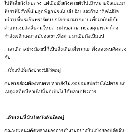
ไปที่เอี่ยกังโดยตรง แต่เมื่อเอี่ยกังหายตัวไปเป้าหมายจึงเบนมา
ที่เขาที่มีศักดิ์เป็นลูกพี่ลูกน้องไปเสียฉิบ และถ้าเขาคิดไม่ผิด
บริวารที่พระอินทรารัตน์ยกโขยงมามากมายเพื่อมายินดีกับ
ตำแหน่งปลัดจีนคนใหม่ตามคำบอกกล่าวของคุณพระ ก็คง
กำลังพลิกเคหาสน์ของเขาเพื่อตามหาเอี่ยกังเป็นแน่
…เอาเถิด อย่างน้อยนี่ก็เป็นสิ่งเดียวที่พวกเขาทั้งสองคนคิดตรง
กัน
…เรื่องที่เอี่ยกังน่าจะมีชีวิตอยู่
คนตายย่อมต้องพบศพ หากยังไม่เจอย่อมแปลว่ายังไม่ตาย แต่
เหตุผลที่หนีหายไปนั้นก็เป็นไปได้หลายประการ
…
อ้ายคนนี้มันปิดบังอันใดอยู่
คุณพระหนุ่มคิดพลางมองการทำงานอย่างขันแข็งของปลัดจีน