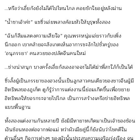
…หรือว่าเอี่ยกังยังไม่ได้ไปไหนไกล คอยชักใยอยู่หลังม่าน
“น้ำชาเจ้าค่ะ” แชซิ่วเอ่ยพลางค้อมหัวให้บุรุษทั้งสอง
“ฉันก็ลืมแสดงความเสียใจ” คุณพระหนุ่มเอ่ยราวกับเพิ่ง
นึกออก เขาคล้ายจะสังเกตเห็นอาการชะงักไปชั่วครู่ของ
‘อนุภรรยา’ คนสวยของปลัดจีนคนใหม่
…ช่างน่าสนุก บางครั้งเอี่ยกังเองอาจจะไม่ได้ฆ่าพี่สะใภ้ก็เป็นได้
ซิ่วลั้งผู้เป็นภรรยาของฮวงนั้นเป็นลูกสาวคนเดียวของชาวจีนผู้มี
อิทธิพลของภูเก็ต ดูก็รู้ว่าการแต่งงานนี้ย่อมเกิดขึ้นเพื่อขยาย
อิทธิพลให้ขจรกระจายไปไกล เป็นการสร้างเครือข่ายอิทธิพล
แบบพื้นฐาน
ทั้งสองแต่งงานกันหลายปี ยังมิมีทายาทเกิดมาเป็นเจ้าของช้อน
เงินช้อนทองต่อจากพ่อแม่ ทว่าผัวเมียคู่นี้ก็ยังนับว่าโชคดีใน
ด้านอื่นๆ กิจการต่างๆ ของผัวนั้นประสบความเจริญรุ่งเรือง จน