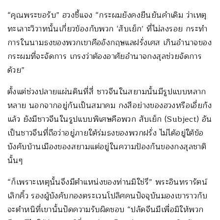
“คุณพระขอรับ” ฮวงชี้แจง “กระผมยังคงยืนยันคำเดิม ว่าเหตุ
ทะเลาะวิวาทนั้นเกี่ยวข้องกับพวก ‘สับเย็ก’ ที่ไม่ลงรอย กระทำ
การในนามธงของพวกเขาคืออังกฤษแลฝรั่งเศส เกินอำนาจของ
กระผมที่จะจัดการ เกรงว่าต้องอาศัยอำนาจกงสุลช่วยจัดการ
ด้วย”
ตั้งแต่ช่วงปลายแผ่นดินที่สี่ ชาวจีนในสยามนั้นมีรูปแบบหลาก
หลาย นอกจากอยู่กันเป็นสมาคม กงสีอย่างของฮวงหรือเอี่ยกัง
แล้ว ยังมีชาวจีนในรูปแบบพิเศษคือพวก สับเย็ก (Subject) อัน
เป็นชาวจีนที่ถือว่าอยู่ภายใต้ร่มธงของพวกฝรั่ง ไม่ได้อยู่ใต้ข้อ
บังคับบ้านเมืองของสยามแต่อยู่ในความป้องกันของกงสุลชาติ
นั้นๆ
“ก็เพราะเหตุนั้นจึงมีตำแหน่งของท่านมิใช่รึ” พระอินทรารัตน์
เลิกคิ้ว รองผู้บังคับกองตระเวนโปลิศคนปัจจุบันมองเขาราวกับ
จะตำหนิที่เขานั้นปัดความรับผิดชอบ “ปลัดจีนมีเพื่อมิให้พวก