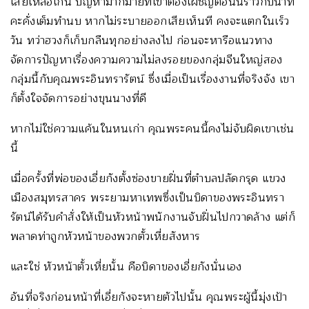
เสียเหลือเกิน ปัญหามากมายที่เขาต้องเผชิญตอนนี้ราวกับน้ำที่
คะคั่งเต็มทำนบ หากไม่ระบายออกเสียเห็นที คงจะแตกในเร็ว
วัน ทว่าฮวงก็เก็บกลืนทุกอย่างลงไป ก่อนจะหารือแนวทาง
จัดการปัญหาเรื่องความความไม่ลงรอยของกลุ่มจีนใหญ่สอง
กลุ่มนี้กับคุณพระอินทรารัตน์ ซึ่งเมื่อเป็นเรื่องงานที่จริงจัง เขา
ก็ตั้งใจจัดการอย่างขุนนางที่ดี
หากไม่ใช่ความแค้นในหนเก่า คุณพระคนนี้คงไม่จับผิดเขาเช่น
นี้
เมื่อครั้งที่พ่อของเอี่ยกังตั้งซ่องขายฝิ่นที่ตำบลปลัดกรุด แขวง
เมืองสมุทรสาคร พระยามหาเทพซึ่งเป็นบิดาของพระอินทรา
รัตน์ได้รับคำสั่งให้เป็นหัวหน้าพนักงานจับฝิ่นไปกวาดล้าง แต่ก็
พลาดท่าถูกหัวหน้าของพวกตั้วเหี่ยสังหาร
และใช่ หัวหน้าตั้วเหี่ยนั้น คือบิดาของเอี่ยกังนั่นเอง
อันที่จริงก่อนหน้าที่เอี่ยกังจะหายตัวไปนั้น คุณพระผู้นี้มุ่งเป้า