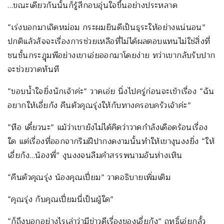
…ขณะเดียวกันนั้นก็รู้สึกอบอุ่นใจขึ้นอย่างประหลาด
“เร่งบอกมาเถิดหม่อม กระผมยินดีเป็นธุระให้อย่างแน่นอน”
ปกติแล้วสัจจะเรื่องการช่วยเหลือที่ไม่ได้ผลตอบแทนไม่ใช่สิ่งที่
ชนชั้นกระฎุมพีอย่างเขาเอ่ยออกมาโดยง่าย ทว่าเขากลับรับปาก
จะช่วยวาดทันที
“ขอบน้ำใจยิ่งนักเจ้าค่ะ” วาดเอ่ย นิ่งไปครู่ก่อนจะเข้าเรื่อง “ฉัน
อยากให้เอี่ยกัง คืนตัวคุณรุ่งให้กับทางครอบครัวเจ้าค่ะ”
“หือ เดี๋ยวนะ” แม้ว่าเขายังไม่ได้คิดว่าวาดกำลังเดือดร้อนเรื่อง
ใด แต่เรื่องที่ออกจากริมฝีปากงดงามนั้นทำให้เขางุนงงยิ่ง “ให้
เอี่ยกัง…น้องพี่” งุนงงจนลืมคำสรรพนามอันห่างเหิน
“คืนตัวคุณรุ่ง น้องคุณเปี่ยม” วาดอธิบายเพิ่มเติม
“คุณรุ่ง กับคุณเปี่ยมนี่เป็นผู้ใด”
“ก็ถึงบอกอย่างไรเล่าว่ามีข่าวดีเรื่องของเอี่ยกัง” ฤทธิ์เอ่ยกลั้ว