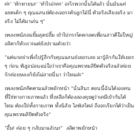
ค่ะ’ ‘ทักทายนะ’ ‘ทำไรอ่ะคะ’ อะไรพวกนั้นได้แล้ว นั่นมันแค่
แชตเด็ก ๆ คุณแสนย์ต้องเจอระดับลูกไม้นี่ ตัวจริงเสียงจริง มา
จริง ไม่ได้มาเล่น ๆ”
เพลงพนัสอมยิ้มสุดปลื้ม เข้าไปกระโดดกอดเพื่อนสาวดีใจใหญ่
ลลิตาก็หัวเราะแต่ยังปรามด้วยว่า
“แต่แกอย่าเพิ่งไปรู้สึกกับคุณแสนย์เยอะเลย มารู้จักกันให้เยอะ
ๆ ก่อน พิสูจน์จนแน่ใจว่าเขาคือคุณพรหมลิขิตตัวจริงแล้วค่อย
รักค่อยหลงก็ยังไม่สายนี่นา ว่าไหมล่ะ”
เพลงพนัสคิดตามแล้วพยักหน้า “นั่นสินะ ตอนนี้ฉันได้เจอคน
ที่ใช่ทางกายภาพแล้ว ที่เหลือก็ต้องลองคุยดูว่าเคมีเข้ากันได้
ไหม ต้องใช่ทั้งกายภาพ ทั้งนิสัย ไลฟ์สไตล์ ถึงจะเรียกได้ว่าเป็น
คุณพรหมลิขิตตัวจริง”
“อื้ม! ค่อย ๆ กลับมาแล้วนะ” ลลิตาพยักหน้า