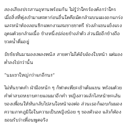
สองเสียงประสานอุทานพร้อมกัน ไม่รู้ว่าใครร้องดังกว่าใคร
เมื่อสิ่งที่พุ่งเข้ามาเตะตาก่อนอื่นใดคือมัดกล้ามบนแผงอกแกร่ง
และหน้าท้องลอนซิกแพกงามสมชายชาตรี ช่วงลำแขนแข็งแรง
อุดมด้วยกล้ามเนื้อ ข้างหนึ่งปล่อยข้างลำตัว ส่วนมืออีกข้างถือ
ขวดน้ำดื่มอยู่
ธัชชัยหันมามองเพลงพนัส สายตาไม่ได้จับจ้องใบหน้า แต่มอง
ต่ำลงไปกว่านั้น
“นมเขาใหญ่กว่าแกอีกนะ”
ไม่ทันขาดคำ ฝ่ามือหนัก ๆ ก็ฟาดเพียะเข้าเต็มแขน พร้อมด้วย
คำด่าสบถหยาบคายแถมมาอีกคำ หญิงสาวผลักไสหน้าทะเล้น
ของเพื่อนให้หันกลับไปสนใจหน้าจอต่อ ส่วนเธอก็แอบก้มมอง
ความภาคภูมิใจในความเป็นหญิงน้อย ๆ ของตัวเอง แล้วก็ต้อง
ยอมรับว่าเพื่อนพูดจริง