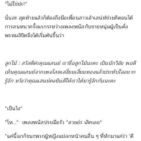
“ไม่ใช่ย่ะ!”
นั่นละ สุดท้ายแล้วก็ต้องถึงมือเพื่อนสาวเจ้าเสน่ห์ช่วยคิดจนได้
การสนทนาครั้งแรกระหว่างเพลงพนัสกับชายหนุ่มผู้เป็นดั่ง
พรหมลิขิตจึงได้เริ่มต้นขึ้นว่า
ลูกไม้
: สวัสดีค่ะคุณแสนย์ เราชื่อลูกไม้นะคะ เป็นนักวิจัย พอดี
เห็นคุณแสนย์จากเพจโสดเสงี่ยมเลี่ยมทองแล้วประทับใจอยาก
รู้จัก หวังว่าคุณแสนย์คงยินดีให้เราได้มารู้จักกันนะคะ
“เป็นไง”
“โห…” เพลงพนัสปรบมือรัว “สวยอ่ะ เลิศเลอ”
“แค่นี้แกก็ชนะพวกผู้หญิงแปลกหน้าคนอื่น ๆ ที่ทักมาแค่ว่า ‘ดี