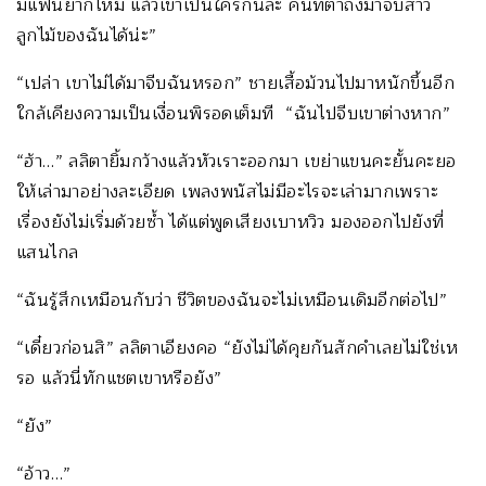
มีแฟนยากไหม แล้วเขาเป็นใครกันล่ะ คนที่ตาถึงมาจีบสาว
ลูกไม้ของฉันได้น่ะ”
“เปล่า เขาไม่ได้มาจีบฉันหรอก” ชายเสื้อม้วนไปมาหนักขึ้นอีก
ใกล้เคียงความเป็นเงื่อนพิรอดเต็มที “ฉันไปจีบเขาต่างหาก”
“ฮ้า…” ลลิตายิ้มกว้างแล้วหัวเราะออกมา เขย่าแขนคะยั้นคะยอ
ให้เล่ามาอย่างละเอียด เพลงพนัสไม่มีอะไรจะเล่ามากเพราะ
เรื่องยังไม่เริ่มด้วยซ้ำ ได้แต่พูดเสียงเบาหวิว มองออกไปยังที่
แสนไกล
“ฉันรู้สึกเหมือนกับว่า ชีวิตของฉันจะไม่เหมือนเดิมอีกต่อไป”
“เดี๋ยวก่อนสิ” ลลิตาเอียงคอ “ยังไม่ได้คุยกันสักคำเลยไม่ใช่เห
รอ แล้วนี่ทักแชตเขาหรือยัง”
“ยัง”
“อ้าว…”