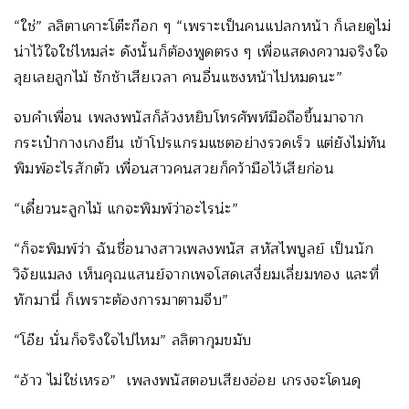
“ใช่” ลลิตาเคาะโต๊ะก๊อก ๆ “เพราะเป็นคนแปลกหน้า ก็เลยดูไม่
น่าไว้ใจใช่ไหมล่ะ ดังนั้นก็ต้องพูดตรง ๆ เพื่อแสดงความจริงใจ
ลุยเลยลูกไม้ ชักช้าเสียเวลา คนอื่นแซงหน้าไปหมดนะ”
จบคำเพื่อน เพลงพนัสก็ล้วงหยิบโทรศัพท์มือถือขึ้นมาจาก
กระเป๋ากางเกงยีน เข้าโปรแกรมแชตอย่างรวดเร็ว แต่ยังไม่ทัน
พิมพ์อะไรสักตัว เพื่อนสาวคนสวยก็คว้ามือไว้เสียก่อน
“เดี๋ยวนะลูกไม้ แกจะพิมพ์ว่าอะไรน่ะ”
“ก็จะพิมพ์ว่า ฉันชื่อนางสาวเพลงพนัส สหัสไพบูลย์ เป็นนัก
วิจัยแมลง เห็นคุณแสนย์จากเพจโสดเสงี่ยมเลี่ยมทอง และที่
ทักมานี่ ก็เพราะต้องการมาตามจีบ”
“โอ๊ย นั่นก็จริงใจไปไหม” ลลิตากุมขมับ
“อ้าว ไม่ใช่เหรอ” เพลงพนัสตอบเสียงอ่อย เกรงจะโดนดุ