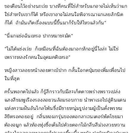
ขอเตือนไว้อย่างนะเว่ย บางทีคนที่ใช่สำหรับแกอาจไม่เห็นว่าแก
ใช่สำหรับเขาก็ได้ หรือเขาอาจไม่สนใจพิจารณาแกเลยสักนิด
ก็ได้ ถ้ามันเกิดเรื่องแบบนี้ขึ้นมาก็รับให้ไหวแล้วกัน”
“นี่แกแช่งฉันเหรอ ปากหมาชะมัด”
“ไม่ได้แช่งเว่ย ก็เหมือนที่ฉันต้องมาอกหักอยู่นี่ไงล่ะ ไม่ใช่
เพราะหลงรักคนในอุดมคติเหรอ”
หญิงสาวลอยหน้าลอยตาเบ้ปาก กลั้นใจกดปุ่มขอเพิ่มเพื่อนไป
ในที่สุด
ครั้นพอกดไปแล้ว ก็รู้สึกราวกับมีสะเก็ดดาวพร่างพราวเปล่ง
แสงสีชมพูเรืองรองลอยวนล้อมรอบกาย นำพาเธอไปสู่ดินแดน
แห่งความฝันอันไกลโพ้นซึ่งมีชายหนุ่มรูปงามผู้เป็นดั่งพรหม
ลิขิตรอคอยอยู่ กลิ่นหอมกรุ่นของดอกลาเวนเดอร์พัดโชยมา
ต้องจมูก แล้วท้องทุ่งซึ่งเต็มไปด้วยดอกไม้กลีบสีม่วงสวยหวาน