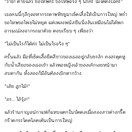
“ว้าย! ตายแล้ว ขอโทษค่ะ ขอโทษจริง ๆ นะคะ ไม่ได้ตั้งใจค่ะ”
เธอคนนี้กุลีกุจอหากระดาษทิชชูมาเช็ดเสื้อให้เป็นการใหญ่ พร่ำ
ขอโทษขอโพยไม่หยุด แต่เพลงพนัสยืนนิ่งงันเหมือนไม่ได้พก
อารมณ์ลงจากรถมาด้วย ตอบเรียบ ๆ เพียงว่า
“ไม่เป็นไรก็ได้ค่ะ ไม่เป็นไรจริง ๆ”
ครั้นแล้ว มือที่เช็ดเสื้อยืดสีขาวของเธออยู่กลับชะงัก คงสะดุดหู
กับน้ำเสียงของเธอเข้า แล้วพอหญิงเจ้าของเค้กเงยหน้ามา
สบตากัน ทั้งสองก็มีอันต้องเบิกตากว้าง
“เฮ้ย ลูกไม้!”
“อะ… ไอ้รุ้ง!”
แล้วร้านกาญจน์กาแฟก็แทบแตกในบัดดลเมื่อสองสาวต่างกรี๊ด
กร๊าดกระโดดโลดเต้นเป็นการใหญ่