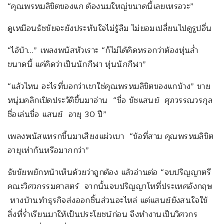
“คุณพรหมลิขิตของแก ต้องนมใหญ่ขนาดนี้เลยเหรอวะ”
ดูเหมือนธัชชัยจะยังประทับใจไม่รู้ลืม ไม่ยอมเปลี่ยนไปดูรูปอื่น
“ไอ้บ้า…” เพลงพนัสหัวเราะ “ก็ไม่ได้คิดหรอกว่าต้องหุ่นล่ำ
ขนาดนี้ แค่คิดว่าเป็นนักกีฬา หุ่นนักกีฬา”
“แล้วไหน อะไรที่บอกว่าเขาใช่คุณพรหมลิขิตของแกบ้าง” ชาย
หนุ่มคลิกเปิดประวัติขึ้นมาอ่าน “ชื่อ ชัชแสนย์ ศุภวรรณวรกุล
ชื่อเล่นชื่อ แสนย์ อายุ 30 ปี”
เพลงพนัสแทรกขึ้นมาเสียงแผ่วเบา “ข้อที่สาม คุณพรหมลิขิต
อายุเท่ากันหรือมากกว่า”
ธัชชัยพยักหน้าเห็นด้วยว่าถูกต้อง แล้วอ่านต่อ “จบปริญญาตรี
คณะวิศวกรรมศาสตร์ จากนั้นจบปริญญาโทที่ประเทศอังกฤษ
ทางบ้านทำธุรกิจส่งออกชิ้นส่วนอะไหล่ แต่แสนย์ยังสนใจใช้
สิ่งที่ร่ำเรียนมาให้เป็นประโยชน์ก่อน จึงทำงานเป็นวิศวกร