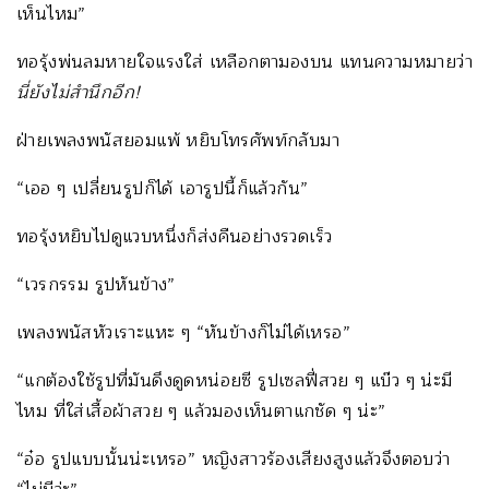
เห็นไหม”
ทอรุ้งพ่นลมหายใจแรงใส่ เหลือกตามองบน แทนความหมายว่า
นี่ยังไม่สำนึกอีก
!
ฝ่ายเพลงพนัสยอมแพ้ หยิบโทรศัพท์กลับมา
“เออ ๆ เปลี่ยนรูปก็ได้ เอารูปนี้ก็แล้วกัน”
ทอรุ้งหยิบไปดูแวบหนึ่งก็ส่งคืนอย่างรวดเร็ว
“เวรกรรม รูปหันข้าง”
เพลงพนัสหัวเราะแหะ ๆ “หันข้างก็ไม่ได้เหรอ”
“แกต้องใช้รูปที่มันดึงดูดหน่อยซี รูปเซลฟี่สวย ๆ แบ๊ว ๆ น่ะมี
ไหม ที่ใส่เสื้อผ้าสวย ๆ แล้วมองเห็นตาแกชัด ๆ น่ะ”
“อ๋อ รูปแบบนั้นน่ะเหรอ” หญิงสาวร้องเสียงสูงแล้วจึงตอบว่า