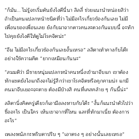
“ก็มัน… ไม่รู้จะเริ่มต้นยังไงดีนี่นา ลิลลี่ ช่วยแนะนำหน่อยสิว่า
ถ้าเป็นคนแปลกหน้าชนิดที่ว่า ไม่มีอะไรเกี่ยวข้องกันเลย ไม่มี
เพื่อนของเพื่อนเลย ยังกับมาจากดาวคนละดวงกันแบบนี้ จะทัก
ไปคุยยังไงดีให้ดูไม่โรคจิตน่ะ”
“อืม ไม่มีอะไรเกี่ยวข้องกันเลยงั้นเหรอ” ลลิตาเท้าคางกับโต๊ะ
อย่างใช้ความคิด “ยากเหมือนกันนะ”
“สมมติว่า มีชายหนุ่มแปลกหน้าคนหนึ่งเข้ามาจีบแก เขาต้อง
ทักแชตยังไงแกถึงจะไม่รู้สึกว่าเขาโรคจิตหรือคุกคามน่ะ แกมี
คนมาจีบเยอะจะตาย ต้องมีบ้างสิ คนที่เคสคล้าย ๆ กันนี้น่ะ”
ลลิตานิ่งคิดครู่เดียวก็เอามือลงทาบกับโต๊ะ “งั้นก็แนะนำตัวไปว่า
ชื่ออะไร เป็นใคร เห็นเขาจากที่ไหน และที่ทักมาเนี่ย ต้องการ
อะไร”
เพลงพนัสกะพริบตาปริบ ๆ “เอาตรง ๆ อย่างนั้นเลยเหรอ”