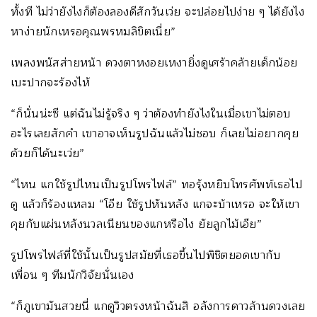
ทั้งที ไม่ว่ายังไงก็ต้องลองดีสักวันเว่ย จะปล่อยไปง่าย ๆ ได้ยังไง
หาง่ายนักเหรอคุณพรหมลิขิตเนี่ย”
เพลงพนัสส่ายหน้า ดวงตาหงอยเหงายิ่งดูเศร้าคล้ายเด็กน้อย
เบะปากจะร้องไห้
“ก็นั่นน่ะซี แต่ฉันไม่รู้จริง ๆ ว่าต้องทำยังไงในเมื่อเขาไม่ตอบ
อะไรเลยสักคำ เขาอาจเห็นรูปฉันแล้วไม่ชอบ ก็เลยไม่อยากคุย
ด้วยก็ได้นะเว่ย”
“ไหน แกใช้รูปไหนเป็นรูปโพรไฟล์” ทอรุ้งหยิบโทรศัพท์เธอไป
ดู แล้วก็ร้องแหลม “โอ๊ย ใช้รูปหันหลัง แกจะบ้าเหรอ จะให้เขา
คุยกับแผ่นหลังนวลเนียนของแกหรือไง ยัยลูกไม้เอ๊ย”
รูปโพรไฟล์ที่ใช้นั้นเป็นรูปสมัยที่เธอขึ้นไปพิชิตยอดเขากับ
เพื่อน ๆ ทีมนักวิจัยนั่นเอง
“ก็ภูเขามันสวยนี่ แกดูวิวตรงหน้าฉันสิ อลังการดาวล้านดวงเลย