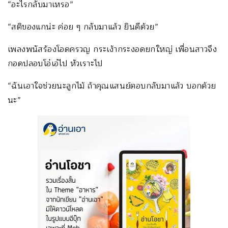
“อะไรกลับมาเหรอ”
“สติของแกน่ะ ค่อย ๆ กลับมาแล้ว ยินดีด้วย”
เพลงพนัสร้องโอดครวญ กระเง้ากระงอดยกใหญ่ เพื่อนสาวจึง
กอดปลอบโอ๋เอ๋ไป หัวเราะไป
“ฉันเอาใจช่วยนะลูกไม้ ถ้าคุณแสนย์ตอบกลับมาแล้ว บอกด้วย
นะ”