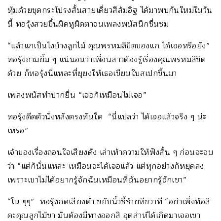
หุ้มด้วยชุดกระโปรงสั้นสายเดี่ยวสีส้มอิฐ ได้มาพบกันใหม่ในวัน
นี้ ทอรุ้งสวยขึ้นผิดหูผิดตาจนเพลงพนัสนึกชื่นชม
“แล้วแกเป็นไงบ้างลูกไม้ คุณพรหมลิขิตของแก ได้เจอหรือยัง”
ทอรุ้งถามยิ้ม ๆ แน่นอนว่าเพื่อนสาวต้องรู้เรื่องคุณพรหมลิขิต
ด้วย ก็ทอรุ้งนี่แหละที่ยุยงให้เธอเขียนใบสเปกขึ้นมา
เพลงพนัสทำปากยื่น “เจอก็เหมือนไม่เจอ”
ทอรุ้งดีดตัวนั่งหลังตรงทันใด “นี่แปลว่า ได้เจอแล้วจริง ๆ น่ะ
เหรอ”
เจ้าของเรื่องถอนใจเสียงดัง เล่าเท้าความให้ฟังสั้น ๆ ก่อนจะจบ
ว่า “แต่ก็นั่นแหละ เหมือนจะได้เจอแล้ว แต่ทุกอย่างก็หยุดลง
เพราะเขาไม่ได้อยากรู้จักฉันเหมือนที่ฉันอยากรู้จักเขา”
“โน ๆๆ” ทอรุ้งกดเสียงต่ำ ขยับนิ้วชี้ซ้ายทีขวาที “อย่าเพิ่งท้อสิ
คะคุณลูกไม้ขา มันต้องมีทางออกสิ อุตส่าห์ได้เกิดมาเจอเขา