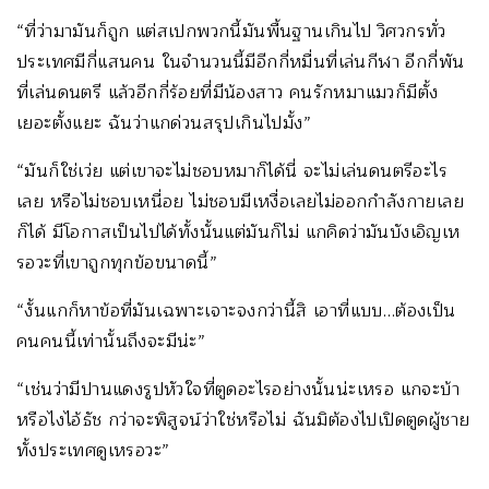
“ที่ว่ามามันก็ถูก แต่สเปกพวกนี้มันพื้นฐานเกินไป วิศวกรทั่ว
ประเทศมีกี่แสนคน ในจำนวนนี้มีอีกกี่หมื่นที่เล่นกีฬา อีกกี่พัน
ที่เล่นดนตรี แล้วอีกกี่ร้อยที่มีน้องสาว คนรักหมาแมวก็มีตั้ง
เยอะตั้งแยะ ฉันว่าแกด่วนสรุปเกินไปมั้ง”
“มันก็ใช่เว่ย แต่เขาจะไม่ชอบหมาก็ได้นี่ จะไม่เล่นดนตรีอะไร
เลย หรือไม่ชอบเหนื่อย ไม่ชอบมีเหงื่อเลยไม่ออกกำลังกายเลย
ก็ได้ มีโอกาสเป็นไปได้ทั้งนั้นแต่มันก็ไม่ แกคิดว่ามันบังเอิญเห
รอวะที่เขาถูกทุกข้อขนาดนี้”
“งั้นแกก็หาข้อที่มันเฉพาะเจาะจงกว่านี้สิ เอาที่แบบ…ต้องเป็น
คนคนนี้เท่านั้นถึงจะมีน่ะ”
“เช่นว่ามีปานแดงรูปหัวใจที่ตูดอะไรอย่างนั้นน่ะเหรอ แกจะบ้า
หรือไงไอ้ธัช กว่าจะพิสูจน์ว่าใช่หรือไม่ ฉันมิต้องไปเปิดตูดผู้ชาย
ทั้งประเทศดูเหรอวะ”