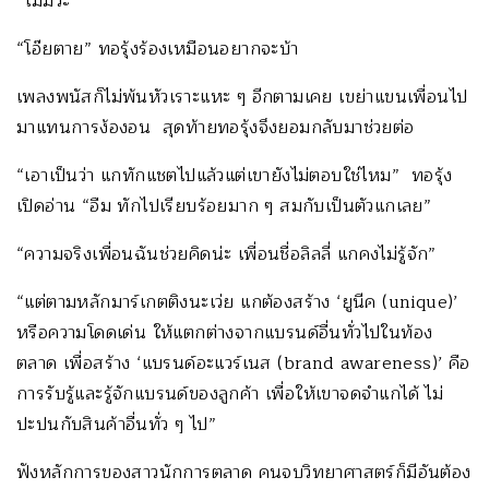
“ไม่มีว่ะ”
“โอ๊ยตาย” ทอรุ้งร้องเหมือนอยากจะบ้า
เพลงพนัสก็ไม่พ้นหัวเราะแหะ ๆ อีกตามเคย เขย่าแขนเพื่อนไป
มาแทนการง้องอน สุดท้ายทอรุ้งจึงยอมกลับมาช่วยต่อ
“เอาเป็นว่า แกทักแชตไปแล้วแต่เขายังไม่ตอบใช่ไหม” ทอรุ้ง
เปิดอ่าน “อืม ทักไปเรียบร้อยมาก ๆ สมกับเป็นตัวแกเลย”
“ความจริงเพื่อนฉันช่วยคิดน่ะ เพื่อนชื่อลิลลี่ แกคงไม่รู้จัก”
“แต่ตามหลักมาร์เกตติงนะเว่ย แกต้องสร้าง ‘ยูนีค (unique)’
หรือความโดดเด่น ให้แตกต่างจากแบรนด์อื่นทั่วไปในท้อง
ตลาด เพื่อสร้าง ‘แบรนด์อะแวร์เนส (brand awareness)’ คือ
การรับรู้และรู้จักแบรนด์ของลูกค้า เพื่อให้เขาจดจำแกได้ ไม่
ปะปนกับสินค้าอื่นทั่ว ๆ ไป”
ฟังหลักการของสาวนักการตลาด คนจบวิทยาศาสตร์ก็มีอันต้อง