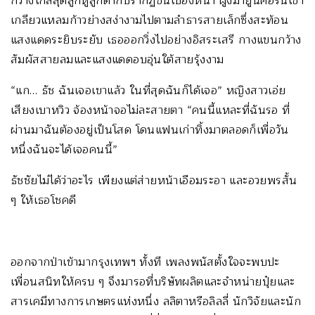
กว้างไกลสุดลูกหูลูกตาก็ปรากฏขึ้นเบื้องหน้า ฝูงม้ายูนิคอร์นเขา
เกลียวแหลมก้าวย่างสง่างามไปตามลำธารสายเล็กซึ่งสะท้อน
แสงแดดระยิบระยับ เธอออกวิ่งไปอย่างอิสระเสรี กางแขนกว้าง
สัมผัสสายลมและแสงแดดอบอุ่นใต้สายรุ้งงาม
“แก… ธัช ฉันเจอเขาแล้ว ในที่สุดฉันก็ได้เจอ” หญิงสาวเอ่ย
เสียงเบาหวิว จ้องหน้าจอไม่ละสายตา “คนนี้แหละที่ฉันรอ ที่
ผ่านมาฉันต้องอยู่เป็นโสด โดนแฟนเก่าทิ้งมาตลอดก็เพื่อวัน
หนึ่งฉันจะได้เจอคนนี้”
ธัชชัยไม่ได้ว่าอะไร เพียงแต่ส่ายหน้าเอือมระอา และอวยพรสั้น
ๆ ให้เธอโชคดี
ออกจากป่าเข้ามากรุงเทพฯ ทั้งที เพลงพนัสตั้งใจจะพบปะ
เพื่อนสนิทให้ครบ ๆ จึงมารอที่บริษัทผลิตและจำหน่ายปุ๋ยและ
สารเคมีทางการเกษตรแห่งหนึ่ง ลลิตาหรือลิลลี่ นักวิจัยและนัก