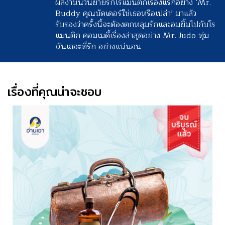
ผลงานนวนิยายรักโรแมนติกเรื่องแรกอย่าง ‘Mr.
Buddy คุณบัดเดอร์ใช่เธอหรือเปล่า’ มาแล้ว
รับรองว่าครั้งนี้จะต้องตกหลุมรักและอมยิ้มไปกับโร
แมนติก คอมเมดี้เรื่องล่าสุดอย่าง Mr. Judo ทุ่ม
ฉันเถอะที่รัก อย่างแน่นอน
เรื่องที่คุณน่าจะชอบ