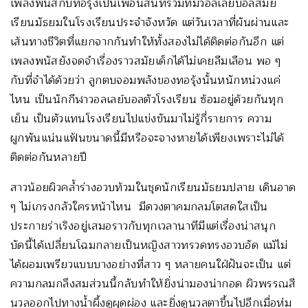
เพลงพนัสกับทอรุ้งเป็นเพื่อนสนิทร่วมทีมวอลเลย์บอลสมัย
เรียนมัธยมในโรงเรียนประจำจังหวัด แต่วันเวลาที่ผันผ่านและ
เส้นทางชีวิตที่แยกจากกันทำให้ทั้งสองไม่ได้ติดต่อกันอีก แต่
เพลงพนัสยังจดจำเรื่องราวสมัยเด็กได้ไม่เคยลืมเลือน พอ ๆ
กับที่จำได้ด้วยว่า ลูกตบจอมพลังของทอรุ้งนั้นหนักหน่วงแค่
ไหน เป็นนักกีฬาวอลเลย์บอลตัวโรงเรียน ซ้อมอยู่ด้วยกันทุก
เย็น เป็นตัวแทนโรงเรียนไปแข่งขันมาไม่รู้กี่รายการ ความ
ผูกพันแน่นแฟ้นขนาดนี้มีหรือจะจางหายได้เพียงเพราะไม่ได้
ติดต่อกันหลายปี
สาวน้อยผิวคล้ำร่างอวบท้วมในชุดนักเรียนมัธยมปลาย เดินอาด
ๆ ไม่เกรงกลัวใครหน้าไหน มีดวงตาคมกลมโตสดใสเป็น
ประกายร่าเริงอยู่เสมอราวกับทุกเวลานาทีมีแต่เรื่องน่าสนุก
บัดนี้ได้เปลี่ยนโฉมกลายเป็นหญิงสาวทรวดทรงอวบอัด แม้ไม่
ได้ผอมเพรียวแบบบางอย่างที่สาว ๆ หลายคนใฝ่ฝันจะเป็น แต่
ความกลมกลึงสมส่วนนี้กลับทำให้ยิ่งน่ามองน่ากอด ผิวพรรณสี
นวลออกไปทางน้ำผึ้งดูผุดผ่อง และยิ่งดูนวลตาขึ้นไปอีกเมื่อห่ม