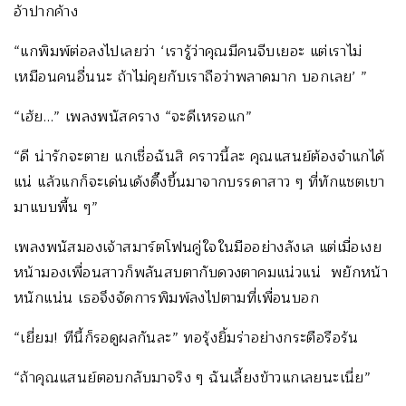
อ้าปากค้าง
“แกพิมพ์ต่อลงไปเลยว่า ‘เรารู้ว่าคุณมีคนจีบเยอะ แต่เราไม่
เหมือนคนอื่นนะ ถ้าไม่คุยกับเราถือว่าพลาดมาก บอกเลย’ ”
“เฮ้ย…” เพลงพนัสคราง “จะดีเหรอแก”
“ดี น่ารักจะตาย แกเชื่อฉันสิ คราวนี้ละ คุณแสนย์ต้องจำแกได้
แน่ แล้วแกก็จะเด่นเด้งดึ๊งขึ้นมาจากบรรดาสาว ๆ ที่ทักแชตเขา
มาแบบพื้น ๆ”
เพลงพนัสมองเจ้าสมาร์ตโฟนคู่ใจในมืออย่างลังเล แต่เมื่อเงย
หน้ามองเพื่อนสาวก็พลันสบตากับดวงตาคมแน่วแน่ พยักหน้า
หนักแน่น เธอจึงจัดการพิมพ์ลงไปตามที่เพื่อนบอก
“เยี่ยม! ทีนี้ก็รอดูผลกันละ” ทอรุ้งยิ้มร่าอย่างกระตือรือร้น
“ถ้าคุณแสนย์ตอบกลับมาจริง ๆ ฉันเลี้ยงข้าวแกเลยนะเนี่ย”