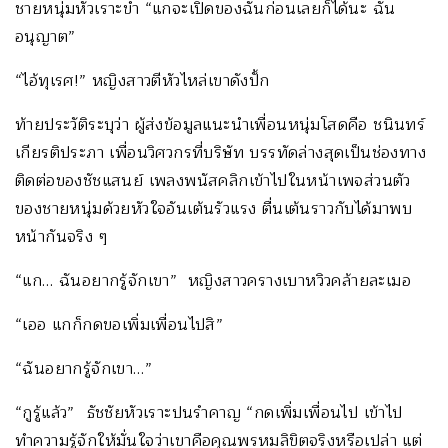
ชายหนุ่มหัวเราะขำ “แกจะเปิดของฉันก่อนเลยก็ได้นะ ฉัน
อนุญาต”
“ไอ้ทุเรศ!” หญิงสาวตีหัวไหล่เขาดังปั้ก
ท้ายประวัติระบุว่า ผู้ส่งข้อมูลแนะนำเพื่อนหนุ่มโสดคือ ชนินทร์
เกียรติประภา เพื่อนวิศวกรที่บริษัท บรรทัดล่างสุดเป็นช่องทาง
ติดต่อของชัชแสนย์ เพลงพนัสคลิกเข้าไปในหน้าเพจส่วนตัว
ของชายหนุ่มด้วยหัวใจอันเต้นรัวแรง ตื่นเต้นราวกับได้มาพบ
หน้ากันจริง ๆ
“แก… ฉันอยากรู้จักเขา” หญิงสาวครางเบาหวิวคล้ายละเมอ
“เออ แกก็กดขอเพิ่มเพื่อนไปสิ”
“ฉันอยากรู้จักเขา…”
“กูรู้แล้ว” ธัชชัยหัวเราะปนรำคาญ “กดเพิ่มเพื่อนไป เข้าไป
ทำความรู้จักให้มั่นใจว่าเขาคือคุณพรหมลิขิตจริงหรือเปล่า แต่