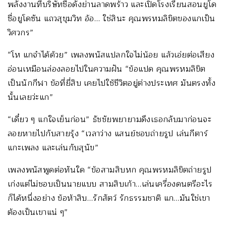
พลังงานที่บริษัทชื่อดังย่านลาดพร้าว และเปิดโรงเรียนสอนยูโด
ชื่อยูโดซัน แถวสุขุมวิท อ้อ… ใช่สินะ คุณพรหมลิขิตของแกเป็น
วิศวกร”
“โห แกจำได้ด้วย” เพลงพนัสแปลกใจไม่น้อย แล้วเอ่ยต่อเสียง
อ่อนเหมือนล่องลอยไปในความฝัน “ข้อแปด คุณพรหมลิขิต
เป็นนักกีฬา ข้อที่ยี่สิบ เคยไปใช้ชีวิตอยู่ต่างประเทศ มันตรงทั้ง
นั้นเลยว่ะแก”
“เดี๋ยว ๆ แกใจเย็นก่อน” ธัชชัยพยายามดึงเธอกลับมาก่อนจะ
ลอยหายไปกับสายรุ้ง “เวลาว่าง แสนย์ชอบถ่ายรูป เล่นกีตาร์
แกะเพลง และเล่นกับสุนัข”
เพลงพนัสพูดต่อทันใด “ข้อสามสิบหก คุณพรหมลิขิตถ่ายรูป
เก่งแต่ไม่ชอบเป็นนายแบบ สามสิบเก้า…เล่นเครื่องดนตรีอะไร
ก็ได้หนึ่งอย่าง ข้อห้าสิบ…รักสัตว์ รักธรรมชาติ แก…มันใช่เขา
ต้องเป็นเขาแน่ ๆ”