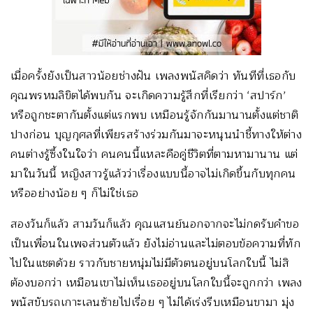
เมื่อครั้งยังเป็นสาวน้อยช่างฝัน เพลงพนัสคิดว่า ทันทีที่เธอกับ
คุณพรหมลิขิตได้พบกัน จะเกิดความรู้สึกที่เรียกว่า ‘สปาร์ก’
หรือถูกชะตากันตั้งแต่แรกพบ เหมือนรู้จักกันมานานตั้งแต่ชาติ
ปางก่อน บุญกุศลที่เพียรสร้างร่วมกันมาจะหนุนนำชี้ทางให้ต่าง
คนต่างรู้ซึ้งในใจว่า คนคนนี้แหละคือคู่ชีวิตที่ตามหามานาน แต่
มาในวันนี้ หญิงสาวรู้แล้วว่าเรื่องแบบนี้อาจไม่เกิดขึ้นกับทุกคน
หรืออย่างน้อย ๆ ก็ไม่ใช่เธอ
สองวันก็แล้ว สามวันก็แล้ว คุณแสนย์นอกจากจะไม่กดรับคำขอ
เป็นเพื่อนในเพจส่วนตัวแล้ว ยังไม่อ่านและไม่ตอบข้อความที่ทัก
ไปในแชตด้วย ราวกับชายหนุ่มไม่มีตัวตนอยู่บนโลกใบนี้ ไม่สิ
ต้องบอกว่า เหมือนเขาไม่เห็นเธออยู่บนโลกใบนี้จะถูกกว่า เพลง
พนัสขับรถเกาะเลนซ้ายไปเรื่อย ๆ ไม่ได้เร่งรีบเหมือนขามา มุ่ง