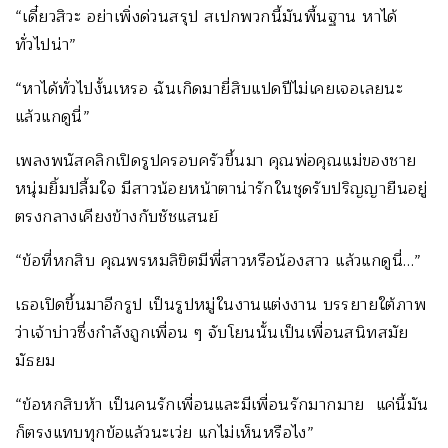
“เดี๋ยวสิวะ อย่าเพิ่งด่วนสรุป สเปกพวกนี้มันพื้นฐาน หาได้
ทั่วไปน่า”
“หาได้ทั่วไปงั้นเหรอ ฉันเกิดมายี่สิบแปดปีไม่เคยเจอเลยนะ
แล้วแกดูนี่”
เพลงพนัสคลิกเปิดรูปครอบครัวขึ้นมา คุณพ่อคุณแม่ของชาย
หนุ่มยิ้มปลื้มใจ มีสาวน้อยหน้าตาน่ารักในชุดรับปริญญายืนอยู่
ตรงกลางเคียงข้างกับชัชแสนย์
“ข้อที่หกสิบ คุณพรหมลิขิตมีพี่สาวหรือน้องสาว แล้วแกดูนี่…”
เธอเปิดขึ้นมาอีกรูป เป็นรูปหมู่ในงานแต่งงาน บรรยายใต้ภาพ
ว่าเจ้าบ่าวซึ่งกำลังถูกเพื่อน ๆ จับโยนนั้นเป็นเพื่อนสนิทสมัย
มัธยม
“ข้อหกสิบห้า เป็นคนรักเพื่อนและมีเพื่อนรักมากมาย แค่นี้มัน
ก็ตรงแทบทุกข้อแล้วนะเว่ย แกไม่เห็นหรือไง”