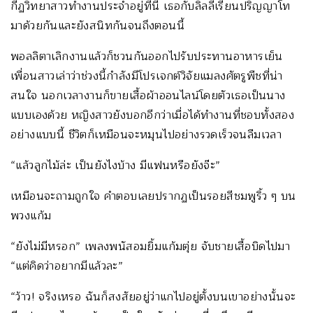
กีฏวิทยาสาวทำงานประจำอยู่ที่นี่ เธอกับลิลลี่เรียนปริญญาโท
มาด้วยกันและยังสนิทกันจนถึงตอนนี้
พอลลิตาเลิกงานแล้วก็ชวนกันออกไปรับประทานอาหารเย็น
เพื่อนสาวเล่าว่าช่วงนี้กำลังมีโปรเจกต์วิจัยแมลงศัตรูพืชที่น่า
สนใจ นอกเวลางานก็ขายเสื้อผ้าออนไลน์โดยตัวเธอเป็นนาง
แบบเองด้วย หญิงสาวยังบอกอีกว่าเมื่อได้ทำงานที่ชอบทั้งสอง
อย่างแบบนี้ ชีวิตก็เหมือนจะหมุนไปอย่างรวดเร็วจนลืมเวลา
“แล้วลูกไม้ล่ะ เป็นยังไงบ้าง มีแฟนหรือยังจ๊ะ”
เหมือนจะถามถูกใจ คำตอบเลยปรากฏเป็นรอยสีชมพูริ้ว ๆ บน
พวงแก้ม
“ยังไม่มีหรอก” เพลงพนัสอมยิ้มแก้มตุ่ย จับชายเสื้อบิดไปมา
“แต่คิดว่าอยากมีแล้วละ”
“ว้าว! จริงเหรอ ฉันก็สงสัยอยู่ว่าแกไปอยู่ตั้งบนเขาอย่างนั้นจะ