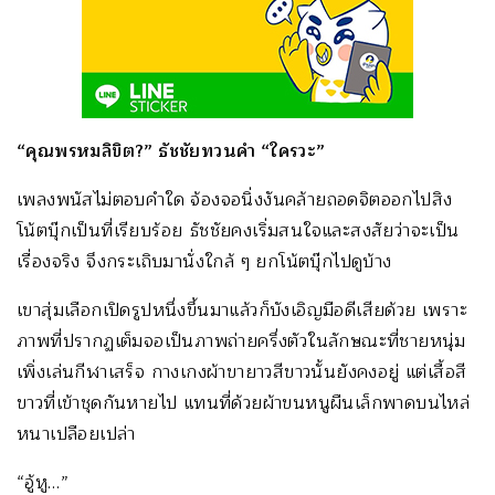
“คุณพรหมลิขิต?” ธัชชัยทวนคำ “ใครวะ”
เพลงพนัสไม่ตอบคำใด จ้องจอนิ่งงันคล้ายถอดจิตออกไปสิง
โน้ตบุ๊กเป็นที่เรียบร้อย ธัชชัยคงเริ่มสนใจและสงสัยว่าจะเป็น
เรื่องจริง จึงกระเถิบมานั่งใกล้ ๆ ยกโน้ตบุ๊กไปดูบ้าง
เขาสุ่มเลือกเปิดรูปหนึ่งขึ้นมาแล้วก็บังเอิญมือดีเสียด้วย เพราะ
ภาพที่ปรากฏเต็มจอเป็นภาพถ่ายครึ่งตัวในลักษณะที่ชายหนุ่ม
เพิ่งเล่นกีฬาเสร็จ กางเกงผ้าขายาวสีขาวนั้นยังคงอยู่ แต่เสื้อสี
ขาวที่เข้าชุดกันหายไป แทนที่ด้วยผ้าขนหนูผืนเล็กพาดบนไหล่
หนาเปลือยเปล่า
“อู้หู…”