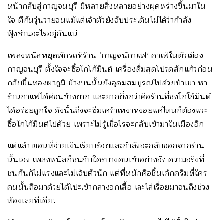
หน้ากลับสู่กาญจนบุรี มีหลายสิ่งหลายอย่างผุดพร่างขึ้นมาใน
ใจ ตีกันวุ่นวายจนแม้แต่เจ้าตัวยังจับประเด็นไม่ได้ว่ากำลัง
ฟุ้งซ่านอะไรอยู่กันแน่
เพลงพนัสหยุดพักรถที่ร้าน ‘กาญจน์กาแฟ’ คาเฟ่ในตัวเมือง
กาญจนบุรี ตั้งใจจะซื้อโกโก้มินต์ เครื่องดื่มสุดโปรดสักแก้วก่อน
กลับขึ้นทองผาภูมิ ข้างบนนั้นยังอุดมสมบูรณ์ไปด้วยป่าเขา หา
ร้านกาแฟได้ค่อนข้างยาก และยากยิ่งกว่าคือร้านที่ชงโกโก้มินต์
ได้อร่อยถูกใจ ดังนั้นถึงจะซึมเศร้าเหงาหงอยแค่ไหนก็ต้องแวะ
ซื้อโกโก้มินต์ไปด้วย เพราะไม่รู้เมื่อไรจะกลับเข้ามาในเมืองอีก
แต่แล้ว ตอนที่จ่ายเงินเรียบร้อยและกำลังจะกลับออกจากร้าน
นั้นเอง เพลงพนัสก็ชนกับใครบางคนเข้าอย่างจัง ความจริงที่
ชนกันก็ไม่แรงและไม่เจ็บตัวนัก แต่ที่หนักคือชิ้นเค้กครีมที่ใคร
คนนั้นถือมาด้วยได้โปะเข้ากลางอกเสื้อ เละไล่เรื่อยมาจนถึงช่วง
ท้องเลยทีเดียว