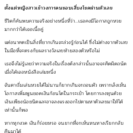
ตั้งแต่หญิงสาวเข้าวงการคนชอบเสี่ยงโชคผ่านตัวเลข
ชีวิตก็ค้นพบความจริงอย่างหนึ่งที่ว่า…เธอคงมีโอกาสถูกหวย
มากกว่าได้เจอเนื้อคู่
แต่อนาคตเป็นสิ่งที่ยากเกินจะล่วงรู้ก่อนได้ ซึ่งไม่ต่างจากตัวเลข
ในมือที่จะตรงกับผลรางวัลเลขท้ายสองตัวหรือไม่
เธอจึงไม่รู้เลยว่าความจริงในเรื่องดังกล่าวนั้นอาจจะคิดผิดถนัด
เมื่อได้เจอหนังสือเล่มหนึ่ง
จันตาเริ่มเล่นหวยได้ไม่นานก็ยากเกินจะถอนตัว เพราะเล็งเห็น
โอกาสเพิ่มพูนยอดเงินก้อนโตในกระเป๋า โดยการลงทุนด้วย
เงินเพียงน้อยนิดและอาจลงแรงออกไปตามหาตัวเลขมาให้ได้
เท่านั้นก็พอ
หากทุกงวด เงินก็ร่อยหรอ จนยากที่จะเห็นหนทางเรียกกลับ
คืนมาได้