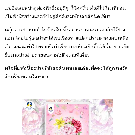
เธอจึงเงยหน้าดูท้องฟ้าซึ่งอยู่ดีๆ ก็มืดครึ้ม ทั้งที่ไม่กี่นาทีก่อน
เป็นฟ้าใสสว่างและยังไม่รู้สึกถึงลมพัดเลยสักนิดเดียว
หญิงสาวก้าวขาเข้าไปด้านใน ทิ้งสถานการณ์ชวนสงสัยไว้ข้าง
นอก โดยไม่รู้เลยว่าจะได้พบเรื่องราวแปลกประหลาดแสนเหลือ
เชื่อ และจะทำให้ทราบอีกว่าเรื่องยากที่จะเกิดขึ้นได้นั้น อาจเกิด
ขึ้นมาอย่างง่ายดายจนคาดไม่ถึงเลยทีเดียว
หรือที่แห่งนี้จะช่วยให้เธอค้นพบเลขเด็ดเพื่อจะได้ถูกรางวัล
สักครั้งจนสมใจหมาย