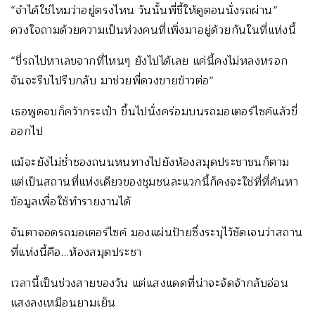
“จำได้ใช่ไหมว่าอยู่ตรงไหน วันนั้นพี่ชี้ให้ดูตอนนั่งรถผ่าน”
ดวงใจถามด้วยความเป็นห่วงคนที่เพิ่งมาอยู่ด้วยกันในที่แห่งนี้
“ขี่รถไปหาเลขจากที่ไหนๆ ยังไปได้เลย แค่นี้คงไม่หลงหรอก
จันจะรีบไปรีบกลับ มาช่วยพี่ดวงขายข้าวต่อ”
เธอพูดจบก็คว้ากระเป๋า ขึ้นไปนั่งคร่อมบนรถมอเตอร์ไซค์แล้วขี่
ออกไป
แม้จะยังไม่ช่ำชองถนนหนทางไปยังห้องสมุดประชาชนก็ตาม
แต่เป็นสถานที่แห่งเดียวของชุมชนละแวกนี้ก็คงจะใช่ที่ที่ค้นหา
ข้อมูลเพื่อใช้ทำรายงานได้
จันตาจอดรถมอเตอร์ไซค์ มองแผ่นป้ายซึ่งระบุไว้ชัดเจนว่าสถาน
ที่แห่งนี้คือ…ห้องสมุดประชา
เวลานี้เป็นช่วงสายของวัน แต่แสงแดดที่น่าจะจัดจ้ากลับอ่อน
แสงลงเหมือนยามเย็น