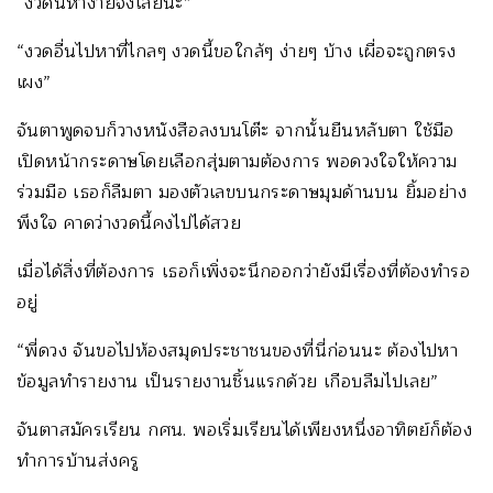
“งวดนี้หาง่ายจังเลยนะ”
“งวดอื่นไปหาที่ไกลๆ งวดนี้ขอใกล้ๆ ง่ายๆ บ้าง เผื่อจะถูกตรง
เผง”
จันตาพูดจบก็วางหนังสือลงบนโต๊ะ จากนั้นยืนหลับตา ใช้มือ
เปิดหน้ากระดาษโดยเลือกสุ่มตามต้องการ พอดวงใจให้ความ
ร่วมมือ เธอก็ลืมตา มองตัวเลขบนกระดาษมุมด้านบน ยิ้มอย่าง
พึงใจ คาดว่างวดนี้คงไปได้สวย
เมื่อได้สิ่งที่ต้องการ เธอก็เพิ่งจะนึกออกว่ายังมีเรื่องที่ต้องทำรอ
อยู่
“พี่ดวง จันขอไปห้องสมุดประชาชนของที่นี่ก่อนนะ ต้องไปหา
ข้อมูลทำรายงาน เป็นรายงานชิ้นแรกด้วย เกือบลืมไปเลย”
จันตาสมัครเรียน กศน. พอเริ่มเรียนได้เพียงหนึ่งอาทิตย์ก็ต้อง
ทำการบ้านส่งครู