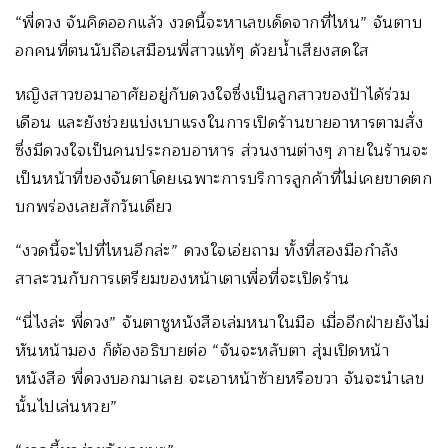
“พี่ดวง จันคิดออกแล้ว งวดนี้จะหาเลขเด็ดจากที่ไหน” จันตาบ
อกคนที่ตนนับถือเสมือนพี่สาวแท้ๆ ด้วยน้ำเสียงสดใส
หญิงสาวขอมาอาศัยอยู่กับดวงใจซึ่งเป็นลูกสาวของป้าได้ร่วม
เดือน และยังช่วยแบ่งเบาแรงในการเปิดร้านขายอาหารตามสั่ง
ซึ่งมีดวงใจเป็นคนประกอบอาหาร ส่วนงานต่างๆ ภายในร้านจะ
เป็นหน้าที่ของจันตาโดยเฉพาะการบริการลูกค้าที่ไม่เคยขาดตก
บกพร่องเลยสักวันเดียว
“งวดนี้จะไปที่ไหนอีกล่ะ” ดวงใจเอ่ยถาม ทั้งที่สองมือกำลัง
สาละวนกับการเตรียมของหน้าเตาเพื่อที่จะเปิดร้าน
“นี่ไงล่ะ พี่ดวง” จันตาชูหนังสือเล่มหนาในมือ เมื่ออีกฝ่ายยังไม่
หันหน้ามอง ก็ต้องอธิบายต่อ “จันจะหลับตา สุ่มเปิดหน้า
หนังสือ พี่ดวงบอกมาเลย จะเอาหน้าซ้ายหรือขวา จันจะนำเลข
นั้นไปเล่นหวย”