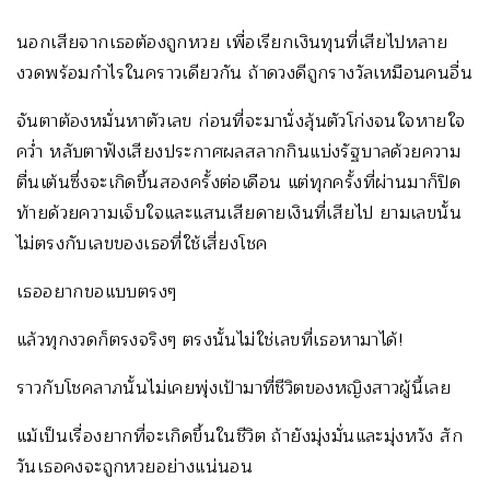
นอกเสียจากเธอต้องถูกหวย เพื่อเรียกเงินทุนที่เสียไปหลาย
งวดพร้อมกำไรในคราวเดียวกัน ถ้าดวงดีถูกรางวัลเหมือนคนอื่น
จันตาต้องหมั่นหาตัวเลข ก่อนที่จะมานั่งลุ้นตัวโก่งจนใจหายใจ
คว่ำ หลับตาฟังเสียงประกาศผลสลากกินแบ่งรัฐบาลด้วยความ
ตื่นเต้นซึ่งจะเกิดขึ้นสองครั้งต่อเดือน แต่ทุกครั้งที่ผ่านมาก็ปิด
ท้ายด้วยความเจ็บใจและแสนเสียดายเงินที่เสียไป ยามเลขนั้น
ไม่ตรงกับเลขของเธอที่ใช้เสี่ยงโชค
เธออยากขอแบบตรงๆ
แล้วทุกงวดก็ตรงจริงๆ ตรงนั้นไม่ใช่เลขที่เธอหามาได้!
ราวกับโชคลาภนั้นไม่เคยพุ่งเป้ามาที่ชีวิตของหญิงสาวผู้นี้เลย
แม้เป็นเรื่องยากที่จะเกิดขึ้นในชีวิต ถ้ายังมุ่งมั่นและมุ่งหวัง สัก
วันเธอคงจะถูกหวยอย่างแน่นอน