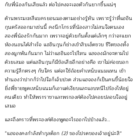
กับพี่น้องกันเสียแล้ว ต่อไปคงจะเจอตัวกันยากขึ้นแน่ๆ
ด้านพระมเหสีแบครยอนมองตามอย่างรู้ทัน เพราะรู้ว่าที่แฮอิน
กุนตรัสออกมาเช่นนี้ คงนึกโกรธที่น้องสาวไม่สนใจตนเอง
สองพี่น้องรักกันมาก เพราะอยู่ด้วยกันตั้งแต่เล็กๆ กว่าจะแยก
ห้องนอนได้สำเร็จ แฮอินกุนก็ย่างเข้าสิบเอ็ดขวบ ชีวิตของทั้ง
สองผูกพันกันมาก ไม่ว่าแฮอินจะไปไหน แฮจองมักจะตามไป
ด้วยเสมอ แต่แฮอินกุนก็มีข้อเสียอีกอย่างคือ เขาไม่ค่อยบอก
ความรู้สึกตรงๆ กับใคร แต่จะใช้ถ้อยคำเหน็บแนมแทน เข้า
ทำนองว่าปากก็ว่าไปใจก็เจ็บปวด ส่วนแฮจองก็เป็นคนขี้น้อยใจ
ยิ่งพี่ชายพูดเหน็บแนมก็เอาแต่เงียบและแอบหนีไปร้องไห้อยู่
คนเดียว ทำให้พระราชาและพระองค์ต้องไปคอยปลอบใจอยู่
เสมอ
และถึงคราวที่พระองค์ต้องพูดอะไรออกไปบ้างแล้ว…
“แฮจองคงกำลังทำกุลต็อก
(2)
ของโปรดของเจ้าอยู่น่ะสิ”