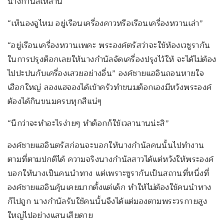
นางกำนัลเหล่านี้
“เห็นองจูไหม อยู่เรือนเครื่องคาวหรือเรือนเครื่องหวานเล่า”
“อยู่เรือนเครื่องหวานเพคะ พระองค์ตรัสว่าจะใช้ห้องเวซูรากัน
ในการปรุงต็อกเลยให้นางกำนัลจัดเครื่องปรุงไว้ให้ จะได้ไม่ต้อง
ไปปะปนกับเครื่องเสวยอย่างอื่น” องค์ชายแฮอินถอนหายใจ
เฮือกใหญ่ ลองแฮจองได้เข้าครัวทำขนมต็อกเองมีหวังพระองค์
ต้องได้กินขนมครบทุกสีแน่ๆ
“นึกว่าจะทำอะไรง่ายๆ ทำต็อกก็ใช้เวลานานน่ะสิ”
องค์ชายแฮอินตรัสก่อนจะบอกให้นางกำนัลคนนั้นไปทำงาน
ตามที่ตามปกติได้ ความจริงนางกำนัลสาวได้แต่หวังให้พระองค์
บอกให้นางเป็นคนนำทาง แต่เพราะซูรากันเป็นสถานที่หนึ่งที่
องค์ชายแฮอินคุ้นเคยมากตั้งแต่เด็ก ทำให้ไม่ต้องใช้คนนำทาง
ก็ไปถูก นางกำนัลรับใช้คนนั้นจึงได้แต่มองตามพระวรกายสูง
ใหญ่ไปอย่างแสนเสียดาย