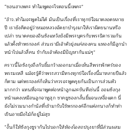
“ชอนฮาเพคะ ทำไมพูดอะไรตอนนี้เพคะ”
“อ้าว..ทำไมจะพูดไม่ได้ มันเป็นเรื่องที่เราทุกข์ใจมาตลอดหลาย
ปี เรายังคิดอยู่ว่าหมอหลวงจัดยาบำรุงมาให้เราผิดขนานหรือ
เปล่า ขนาดคยองอินซังแทวังยังมีพระบุตรกับพระธิดารวมกัน
แล้วตั้งห้าพระองค์ ส่วนเรามีเจ้าตัวยุ่งแค่สองคน แทองก็มีลูกนำ
หน้าไปแล้วสี่คน ข้ากับเจ้าต้องมีปัญหากันแน่ๆ”
คราวนี้โอซังกุงถึงกับยิ้มกว้างออกมาเมื่อเห็นสีพระพักตร์ของ
พระมเหสี แม้จะรู้ดีว่าพระสวามีทรงทุกข์ใจเรื่องนี้มาหลายปีแล้ว
ก็ตาม แต่พระองค์ก็เห็นว่าควรจะพูดคุยกันเป็นการส่วนตัว
มากกว่า แทนที่จะมาพูดต่อหน้าลูกและขันทีเช่นนี้ ออมซังกุง
หน้าแดงเหมือนลูกจาทูสุก ชาคยูซองกลั้นยิ้มจนเหงื่อแตก นี่
ยังไม่รวมนางกำนัลที่เข้ามารับใช้พระองค์อีกแต่ละนางก็ทำท่า
เขินอายมือไม้ก็อยู่ไม่สุข
“งั้นก็ให้ซังกุงซูรากันไปบอกให้ห้องโอสถปรุงยาที่มีส่วนผสม