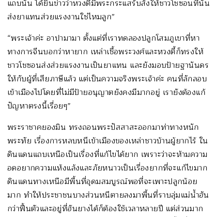
แถบนั้น ได้ยินข่าวว่าหวงตี้มีพระกระแสรับสั่งให้ชาวโชซอนที่นั่น
ส่งยาแทนส่วยแรงงานใช่ไหมลูก”
“พระเจ้าค่ะ อาปามามา ตั้งแต่ที่เราทดลองปลูกโสมภูเขาที่หา
ทางการจีนบอกว่าหายาก เหล่าเชื้อพระวงศ์และหวงตี้ก็ทรงให้
ชาวโชซอนส่งส่วยแรงงานเป็นยาแทน และยังมอบป้ายฐานันดร
ให้กับผู้ที่เสียภาษีแล้ว แต่เป็นความจริงพระเจ้าค่ะ คนที่ลักลอบ
เข้าเมืองไปโดยที่ไม่มีป้ายอนุญาตยังคงมีมากอยู่ เรายังต้องแก้
ปัญหาตรงนี้เรื่อยๆ”
พระราชาคยองมิน ทรงถอนพระปัสสาสะออกมาท่าทางหนัก
พระทัย เรื่องการหลบหนีเข้าเมืองของเหล่าชาวบ้านผู้ยากไร้ ใน
ดินแดนแถบเหนือเป็นเรื่องที่แก้ไขได้ยาก เพราะว่าจะห้ามความ
อดอยากความแห้งแล้งและภัยหนาวเป็นเรื่องยากที่จะแก้ไขมาก
ดินแดนทางเหนือมีพื้นที่อุดมสมบูรณ์พอที่จะเพาะปลูกน้อย
มาก ทำให้ประชาชนบางส่วนหนีตายลงมาพื้นที่ราบลุ่มแม่น้ำฮัน
กว่าฟื้นตัวและอยู่ที่ฮันยางได้ก็ต้องใช้เวลาหลายปี แต่ส่วนมาก