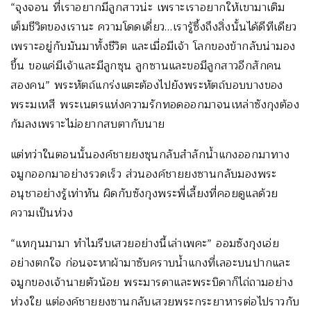
“จุงจอน ที่เราอยากมีลูกสาวน่ะ เพราะเราอยากให้เขามาเติม
เต็มชีวิตของเรานะ ความโดดเดี่ยว…เรารู้ซึ้งถึงสิ่งนั้นได้ดีทีเดียว
เพราะอยู่กับมันมาทั้งชีวิต และเมื่อมีเจ้า โลกของข้ากลับน่ามอง
ขึ้น ขอแค่มีเจ้าและมีลูกซุน ลูกซานและขอมีลูกสาวอีกสักคน
สองคน” พระหัตถ์แกร่งแตะต้องไปยังพระหัตถ์บอบบางของ
พระมเหสี พระเนตรแห่งความรักทอดออกมาจนเหล่าซังกุงต้อง
ก้มลงเพราะไม่อยากสบตากับนาย
แต่ทว่าในตอนนั้นองค์ชายยงซุนกลับสำลักน้ำแกงออกมาทาง
จมูกออกมาอย่างรวดเร็ว ส่วนองค์ชายยงซานกลับมองพระ
อนุชาอย่างรู้เท่าทัน ผิดกับซังกุงพระพี่เลี้ยงที่คอยดูแลด้วย
ความเป็นห่วง
“แทกุนมามา ทำไมรีบเสวยอย่างนี้เล่าเพคะ” ออมซังกุงเอ่ย
อย่างตกใจ ก่อนจะหาผ้ามาซับคราบน้ำแกงที่เลอะบนปากและ
จมูกของเจ้านายตัวน้อย พระมารดาและพระบิดาก็ไถ่ถามอย่าง
ห่วงใย แต่องค์ชายยงซานกลับเสวยพระกระยาหารต่อไปราวกับ