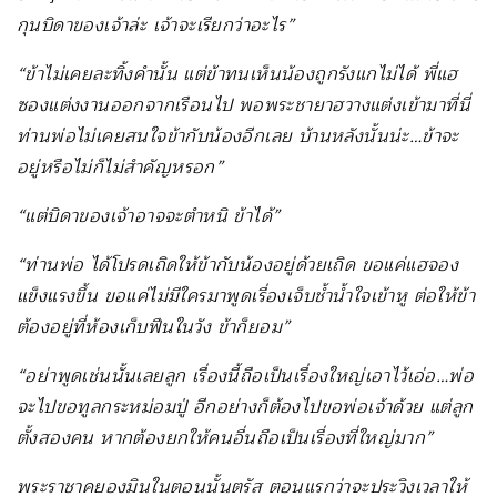
กุนบิดาของเจ้าล่ะ เจ้าจะเรียกว่าอะไร”
“ข้าไม่เคยละทิ้งคำนั้น แต่ข้าทนเห็นน้องถูกรังแกไม่ได้ พี่แฮ
ซองแต่งงานออกจากเรือนไป พอพระชายาฮวางแต่งเข้ามาที่นี่
ท่านพ่อไม่เคยสนใจข้ากับน้องอีกเลย บ้านหลังนั้นน่ะ…ข้าจะ
อยู่หรือไม่ก็ไม่สำคัญหรอก”
“แต่บิดาของเจ้าอาจจะตำหนิ ข้าได้”
“ท่านพ่อ ได้โปรดเถิดให้ข้ากับน้องอยู่ด้วยเถิด ขอแค่แฮจอง
แข็งแรงขึ้น ขอแค่ไม่มีใครมาพูดเรื่องเจ็บช้ำน้ำใจเข้าหู ต่อให้ข้า
ต้องอยู่ที่ห้องเก็บฟืนในวัง ข้าก็ยอม”
“อย่าพูดเช่นนั้นเลยลูก เรื่องนี้ถือเป็นเรื่องใหญ่เอาไว้เอ่อ…พ่อ
จะไปขอทูลกระหม่อมปู่ อีกอย่างก็ต้องไปขอพ่อเจ้าด้วย แต่ลูก
ตั้งสองคน หากต้องยกให้คนอื่นถือเป็นเรื่องที่ใหญ่มาก”
พระราชาคยองมินในตอนนั้นตรัส ตอนแรกว่าจะประวิงเวลาให้