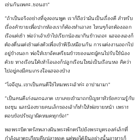
เช่นกันเพคะ..ชอนฮา”
“ถ้าเป็นจริงอย่างที่จุงจอนพูด เราก็ถือว่ามันเป็นเรื่องดี สำหรับ
เรื่องค้าขายเพื่อปากท้องเราก็ต้องทำเอาละ ไหนๆก็จะต้องออก
เรือแต่เช้า พ่อว่าเจ้าเข้าไปเรียกน้องมากินข้าวเถอะ แฮจองเองก็
ต้องตื่นแต่เช้าแต่งตัวเพื่อเข้าพิธีเหมือนกัน การแต่งงานออกไป
อยู่ข้างนอก พ่อให้เขาจัดเตรียมข้าวของและผู้คนไปรับใช้น้อง
ด้วย ทางเรือนใต้เท้าโจเองก็ปลูกเรือนใหม่เป็นเรือนหอ คิดว่า
ไปอยู่คงมีคนเกรงใจแฮจองบ้าง
“โจจีฮุน..เขาเป็นคนดีใช่ไหมพระเจ้าค่ะ อาปามามา”
“เป็นคนดีเก่งและฉลาด เขาเคยเข้ามาถกปัญหาหัวข้อความรู้กับ
ยงซุน และน้องชายคนเล็กของเจ้าก็ทำให้พ่อขายหน้า เพราะ
ตอบข้อปรัชญาผิดหมดทุกข้อ!”
พอพระบิดาตรัสพลางผินพระพักตร์ไปยังพระบุตรองค์เล็กที่
กำลังเอาตะเกียบคีบปลาทอด
แต่พอได้ยินอย่างนั้นอาหารก็