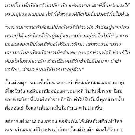
นานขึ้น เพื่อให้แฮอินเปลี่ยนใจ แต่พอมาสบตาที่สิ้นหวังและไร้
ความสุขของแฮจอง ก็ทำให้พระองค์ถึงกับเจ็บปวดหัวใจไปด้วย
“พระชายาฮวางกำลังจะมีน้องใหม่ให้ท่านพ่อ ข้าเป็นผู้ชายย่อม
ทนอยู่ได้ แต่น้องที่เป็นผู้หญิงขาดแม่คงอยู่ต่อไปไม่ได้ อาการ
ของแฮจองเป็นโรคที่ต้องได้รับการรักษา แต่พระชายาฮวาง
เฉยเมยไม่สนใจแม้อาหารผิดสำแดง จะบอกท่านพ่อรึ ท่านก็ไม่
ค่อยใส่ใจพวกเรานัก ท่านเป็นคนที่รักข้ากับน้องมาก ถ้าข้า
ขอร้อง…ท่านคงยอมให้พวกเราอยู่ด้วย”
ตั้งแต่เหตุการณ์ครั้งนั้นพระองค์นำทั้งแฮอินและแฮจองมาชุบ
เลี้ยงในวัง แฮอินปกป้องน้องสาวอย่างดี ในวันที่ภรรยาใหม่
ของพระบิดาที่แท้จริงทำร้ายจิตใจ ทำให้ในวันที่ทุกข์ยากนั้น
ทั้งสองเข้าใจและเห็นอกเห็นใจกันและกันมากขึ้น
แต่การแต่งงานของแฮจอง แฮอินก็ไม่ได้เห็นด้วยสักเท่าไหร่
เพราะว่าแฮจองมีโรคประจำตัวมาตั้งแต่วัยเด็ก ต้องได้รับการ