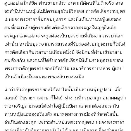
ดูแลอย่างใกล้ชิด ท่านชายกลัวว่าจะหากได้คนที่ไม่รักจริง อาจ
จะทำให้ท่านหญิงไม่มีความสุขในชีวิตเลย การคัดเลือกราชบุตร
เขยของพระราชาขั้นตอนยุ่งยาก และยิ่งเป็นท่านหญิงแฮจอง
คนที่จะมาเป็นคู่ครองต้องคัดเลือกจากตระกูลใหญ่ๆถึงเจ็ด
ตระกูล และแต่ละตระกูลต้องเป็นบุตรชายที่เกิดจากภรรยาเอก
เท่านั้น จะเป็นบุตรจากภรรยารองที่รับรองด้วยกฎหมายก็ไม่ได้
การคัดเลือกกินเวลานานเกือบหนึ่งปี จึงมีคนที่ผ่านเข้ามาสาม
คนด้วยกัน และคนที่ได้รับการคัดเลือกให้เป็นราชบุตรเขยของ
พระราชาคือบุตรชายของใต้เท้าโจ เสนาธิการการทหาร ผู้เคย
เป็นเจ้าเมืองในมณฑลพยองอันทางเหนือ
เขาว่ากันว่าบุตรชายของใต้เท้าโจนั้นเป็นชายหนุ่มรูปงาม เมื่อ
สอบเข้ารับราชการผ่าน ก็ได้เข้าทำงานที่กรมอาญา อนาคตดูท่า
ว่าจะเจริญตามรอยใต้เท้าโจผู้เป็นบิดา แต่หากต้องสมรสกับ
ท่านหญิงแฮจองจริงแล้ว อนาคตทางการเมืองที่ว่าสดใสนั้น
จำเป็นต้องสะดุด เพราะตำแหน่งพระราชบุตรเขยของพระราชา
จะยุ่งเกี่ยวกับกิจการภายในไม่ได้ นอกเหนือจากเรื่องตำแหน่ง