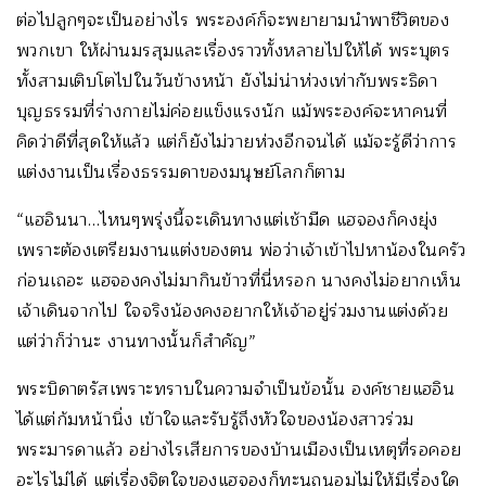
ต่อไปลูกๆจะเป็นอย่างไร พระองค์ก็จะพยายามนำพาชีวิตของ
พวกเขา ให้ผ่านมรสุมและเรื่องราวทั้งหลายไปให้ได้ พระบุตร
ทั้งสามเติบโตไปในวันข้างหน้า ยังไม่น่าห่วงเท่ากับพระธิดา
บุญธรรมที่ร่างกายไม่ค่อยแข็งแรงนัก แม้พระองค์จะหาคนที่
คิดว่าดีที่สุดให้แล้ว แต่ก็ยังไม่วายห่วงอีกจนได้ แม้จะรู้ดีว่าการ
แต่งงานเป็นเรื่องธรรมดาของมนุษย์โลกก็ตาม
“แฮอินนา…ไหนๆพรุ่งนี้จะเดินทางแต่เช้ามืด แฮจองก็คงยุ่ง
เพราะต้องเตรียมงานแต่งของตน พ่อว่าเจ้าเข้าไปหาน้องในครัว
ก่อนเถอะ แฮจองคงไม่มากินข้าวที่นี่หรอก นางคงไม่อยากเห็น
เจ้าเดินจากไป ใจจริงน้องคงอยากให้เจ้าอยู่ร่วมงานแต่งด้วย
แต่ว่าก็ว่านะ งานทางนั้นก็สำคัญ”
พระบิดาตรัสเพราะทราบในความจำเป็นข้อนั้น องค์ชายแฮอิน
ได้แต่ก้มหน้านิ่ง เข้าใจและรับรู้ถึงหัวใจของน้องสาวร่วม
พระมารดาแล้ว อย่างไรเสียการของบ้านเมืองเป็นเหตุที่รอคอย
อะไรไม่ได้ แต่เรื่องจิตใจของแฮจองก็ทะนุถนอมไม่ให้มีเรื่องใด