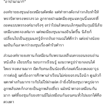
“อาปามามา!!”
องค์ชายยงซุนเอ่ยเหมือนตัดพ้อ แต่ท่าทางดังกล่าวกลับทำให้
พระบิดาทรงพระสรวล ลูกชายฝาแฝดมียงซุนแทกุนนี่แหละที่
ถอดแบบพระองค์มาจริงๆ จะว่าไปแล้วตอนเล็กๆแฮอินกุนมีนิสัย
เหมือนพระองค์มาก แต่พอมียงซุนมาแฮอินโตขึ้น นิสัยก็
เปลี่ยนไปเป็นสุขุมและรู้จักระงับอารมณ์ได้ดีกว่า แต่อย่างน้อย
แฮอินก็ฉลาดกว่ายงซุนเรื่องตำรับตำรา
ส่วนองค์ชายยงซานก็เหมือนกับพระมเหสีแบครยอนชอบอ่าน
หนังสือ เงียบขรึม ชอบการเรียนรู้ แถมวาดรูปร่ายกลอนได้
ไพเราะงดงามมาก ผิดกับคนเป็นน้องที่เก่งแต่เรื่องเพลงอาวุธ
การต่อสู้ แต่เรื่องการศึกษาเล่าเรียนไม่ค่อยจะสนใจนัก ดูแล้วก็
แตกต่างกันมากราวกับไม่ใช่ฝาแฝด ถ้ายิ่งให้ยงซุนวาดรูปจาก
ลูกพลับสดก็กลายเป็นลูกพลับเหี่ยว แม้หน้าตาจะเหมือนกัน
มาก แต่ที่ยงซุนกับยงซานมีไม่เหมือนกันจนคนทั่วไปแยกได้คือ
ดวงตา