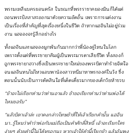
พระมเหสีแบครยอนตรัส ในขณะที่พระราชาคยองมินก็ได้แต่
ถอนพระปัสสาสะออกมาด้วยความอัดอั้น เพราะการแต่งงาน
เป็นเรื่องที่สำคัญที่สุดเรื่องหนึ่งในชีวิต ถ้าหากแฮอินไม่อยู่ร่วม
งาน แฮจองจะรู้สึกอย่างไร
ทั้งแฮอินและแฮจองผูกพันกันมากกว่าพี่น้องคู่ไหนในโลก
เพราะตั้งแต่ที่พระชายาคิมผู้เป็นพระมารดาเสียชีวิต ทั้งสองก็
ถูกพระชายาฮวางซึ่งเป็นพระชายาใหม่ของพระบิดาทำร้ายจิตใจ
จนแฮอินทนไม่ไหวแอบพาน้องสาวหนีมาหาพระองค์ในวัง ซึ่ง
ตอนนั้นนับเป็นการตัดสินใจที่เด็ดเดี่ยวมากของเด็กวัยห้าขวบ
“ข้าจะไม่เรียกท่านว่าท่านอาแล้ว ข้าขอเรียกท่านว่าท่านพ่อได้
ไหมขอรับ”
“แล้วบิดาเจ้าล่ะ เขาคงกล่าวโทษข้าที่ให้เจ้าเรียกคำนั้น แฮอิน
นา..รู้ไหมว่าคำว่าพ่อกับแม่ถือเป็นคำศักดิ์สิทธิ์ เจ้าจะเรียกใคร
ง่ายๆ ด้วยคำนี้ไม่ได้หรอกนะ หากเจ้าใช้คำนี้เรียกข้า แล้วอันพง