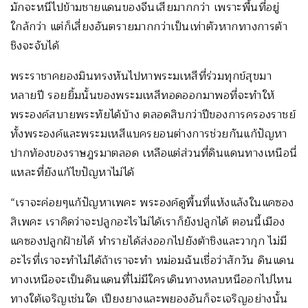
มักจะหนีไปข้ามชายแดนของจีนเสียมากกว่า เพราะพื้นที่อยู่
ใกล้กว่า แต่ก็เสี่ยงอันตรายมากกว่าเป็นเท่าตัวหากทางการต้า
ชิงจะจับได้
พระราชาคยองมินทรงหันไปหาพระมเหสีที่ร่วมทุกข์สุขมา
หลายปี รอยยิ้มนั้นของพระมเหสีทอดออกมาพอที่จะทำให้
พระองค์สบายพระทัยได้บ้าง ตลอดสิบกว่าปีของการครองราชย์
ทั้งพระองค์และพระมเหสีแบครยอนต่างการช่วยกันแก้ปัญหา
ปากท้องของราษฎรมาตลอด เหลือแต่ส่วนที่ดินแดนทางเหนือนี่
แหละที่ยังแก้ไขปัญหาไม่ได้
“เราจะค่อยๆแก้ปัญหาเพคะ พระองค์ดูพื้นที่แห้งแล้งในแคซอง
สิเพคะ เราคิดว่าจะปลูกอะไรไม่ได้เราก็ยังปลูกได้ ตอนนี้เมือง
แคซองปลูกฝ้ายได้ ทำรายได้ส่งออกไปยังต้าชิงและวากุก ไม่มี
อะไรที่เราจะทำไม่ได้ถ้าเราจะทำ หม่อมฉันเชื่อว่าสักวัน ดินแดน
ทางเหนือจะเป็นดินแดนที่ไม่มีใครเดินทางหลบหนีออกไปไหน
ทางใต้เจริญเช่นใด เปียงยางและพยองอันก็จะเจริญอย่างนั้น