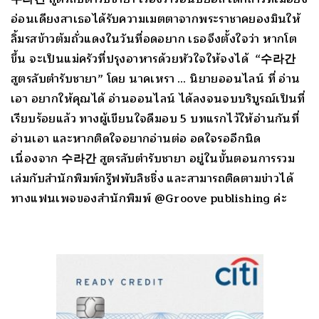
อ่อนเดียงสาเธอได้รับความเมตตาจากพระราชาคยองมินให้
ลิ้มรสข้าวต้มถั่วแดงในวันที่อดอยาก เธอจึงตั้งใจว่า หากโต
ขึ้น จะเป็นแม่ครัวที่ปรุงอาหารด้วยหัวใจให้จงได้ “수라간
สูตรลับตำรับชายา” โดย นาคเหรา … นิยายออนไลน์ ที่ อ่าน
เอา อยากให้คุณได้ อ่านออนไลน์ ได้ลงจนจบบริบูรณ์เป็นที่
เรียบร้อยแล้ว ทางผู้เขียนใจดีมอบ 5 บทแรกไว้ให้อ่านกันที่
อ่านเอา และหากติดใจอยากอ่านต่อ อดใจรออีกนิด
เนื่องจาก 수라간 สูตรลับตำรับชายา อยู่ในขั้นตอนการรวม
เล่มกับสำนักพิมพ์กรู๊ฟพับลิชชิ่ง และสามารถติดตามข่าวได้
ทางแฟนเพจของสำนักพิมพ์ @Groove publishing ค่ะ