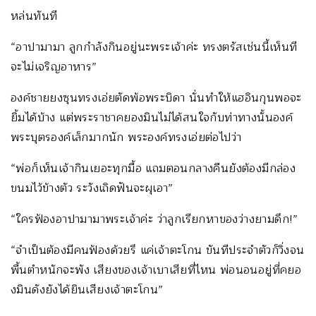
หล่นทันที
“อาปามามา ลูกกำลังกินอยู่นะพระเจ้าค่ะ ทรงตรัสเช่นนี้เห็นที
จะไม่เจริญอาหาร”
องค์ชายยงซุนทรงเอ่ยตัดพ้อพระบิดา นั่นทำให้แฮอินกุนพอจะ
ยิ้มได้บ้าง แต่พระราชาคยองมินไม่ได้สนใจกับท่าทางนั้นองค์
พระบุตรองค์เล็กมากนัก พระองค์ทรงเอ่ยต่อไปว่า
“พ่อก็เห็นเจ้ากินเยอะทุกมื้อ แถมตอนกลางคืนยังต้องมีกล่อง
ขนมไว้ข้างตัว ระวังเถิดฟันจะผุเอา”
“ใครฟ้องอาปามามาพระเจ้าค่ะ ว่าลูกเรียกหาของว่างยามดึก!”
“จำเป็นต้องมีคนฟ้องด้วยรึ แค่เจ้าตะโกน ขันทีประจำตัวก็วิ่งจน
พื้นตำหนักจะพัง เสียงของเจ้าเบาเสียที่ไหน พ่อนอนอยู่ที่คยอ
งมินดังยังได้ยินเสียงเจ้าตะโกน”