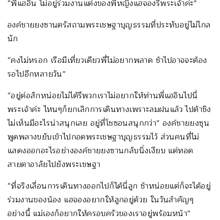
“พี่แฮอิน ไม่อยู่ร่วมงานแต่งของพี่หญิงแฮจองรึพระเจ้าค่ะ”
องค์ชายยงซานตรัสถามพระเชษฐาบุญธรรมที่ประทับอยู่ไม่ไกล
นัก
“คงไม่หรอก เรือมีเที่ยวเดียวพี่ไม่อยากพลาด ช้าไปอาจจะต้อง
รอไปอีกหลายวัน”
“อยู่ต่อสักหน่อยไม่ได้รึพวกเราไม่อยากให้ท่านพี่แฮอินไปนี่
พระเจ้าค่ะ ไหนๆก็ยกเลิกการเดินทางเพราะลมฝนแล้ว ไปต้าชิง
ไม่เห็นมีอะไรน่าสนุกเลย อยู่ที่โชซอนสนุกกว่า” องค์ชายยงซุน
พูดพลางขยับเข้าไปกอดพระเชษฐาบุญธรรมไว้ ส่วนคนที่ไม่
แสดงออกอะไรอย่างองค์ชายยงซานกลับนิ่งเงียบ แต่ทอด
สายตาอาลัยไปยังพระเชษฐา
“ที่จริงเลื่อนการเดินทางออกไปก็ได้นี่ลูก ช้าหน่อยแต่ก็จะได้อยู่
ร่วมงานของน้อง แฮจองอยากให้ลูกอยู่ด้วย ในวันสำคัญๆ
อย่างนี้ แม่เองก็อยากให้ครอบครัวของเราอยู่พร้อมหน้า”