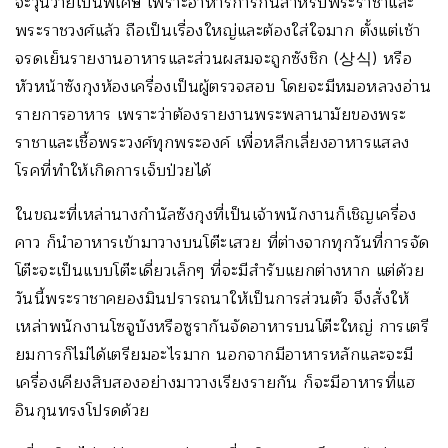
จะวุ่นวายเป็นพิเศษ เพราะอาหารการกินสำหรับพระราชาและ
พระราชวงศ์แล้ว ถือเป็นเรื่องใหญ่และต้องใส่ใจมาก ตั้งแต่เช้า
จรดเย็นรายงานอาหารและส่วนผสมจะถูกซังชิก (
상식)
หรือ
หัวหน้าซังกุงห้องเครื่องเป็นผู้ตรวจสอบ โดยจะมีหมอหลวงอ่าน
รายการอาหาร เพราะว่าต้องรายงานพระพลานามัยของพระ
ราชาและเชื้อพระวงศ์ทุกพระองค์ เพื่อหลีกเลี่ยงอาหารแสลง
โรคที่ทำให้เกิดการเจ็บป่วยได้
ในขณะที่เหล่านางกำนัลซังกุงที่เป็นเจ้าพนักงานก็เชิญเครื่อง
คาว ก็นำอาหารเข้ามาวางบนโต๊ะเสวย ที่ต่างจากทุกวันที่การจัด
โต๊ะจะเป็นแบบโต๊ะเดี่ยวเล็กๆ ที่จะมีสำรับแยกต่างหาก แต่ด้วย
วันนี้พระราชาคยองมินปรารถนาให้เป็นการส่วนตัว จึงสั่งให้
เหล่าพนักงานโซจูบังหรือซูรากันจัดอาหารบนโต๊ะใหญ่ การเตรี
ยมการก็ไม่ได้เตรียมอะไรมาก นอกจากมีอาหารหลักและจะมี
เครื่องเคียงสิบสองอย่างมาวางเรียงรายกัน ก็จะมีอาหารที่แฮ
อินกุนทรงโปรดด้วย