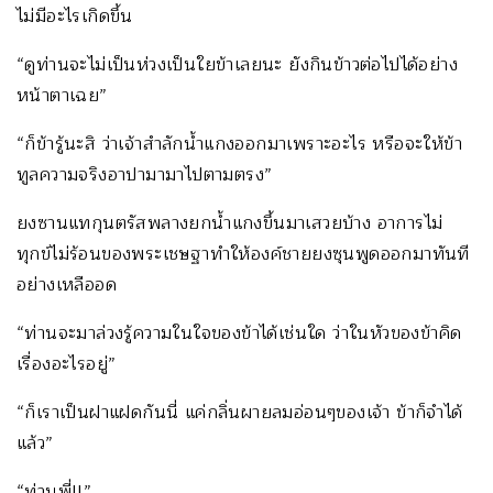
ไม่มีอะไรเกิดขึ้น
“ดูท่านจะไม่เป็นห่วงเป็นใยข้าเลยนะ ยังกินข้าวต่อไปได้อย่าง
หน้าตาเฉย”
“ก็ข้ารู้นะสิ ว่าเจ้าสำลักน้ำแกงออกมาเพราะอะไร หรือจะให้ข้า
ทูลความจริงอาปามามาไปตามตรง”
ยงซานแทกุนตรัสพลางยกน้ำแกงขึ้นมาเสวยบ้าง อาการไม่
ทุกข์ไม่ร้อนของพระเชษฐาทำให้องค์ชายยงซุนพูดออกมาทันที
อย่างเหลืออด
“ท่านจะมาล่วงรู้ความในใจของข้าได้เช่นใด ว่าในหัวของข้าคิด
เรื่องอะไรอยู่”
“ก็เราเป็นฝาแฝดกันนี่ แค่กลิ่นผายลมอ่อนๆของเจ้า ข้าก็จำได้
แล้ว”
“ท่านพี่!!”