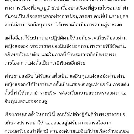
ทางการเมืองที่จะสูญเสียไป เรื่องบางเรื่องที่ผู้ชายโชซอนเขาทำ
กันจนเป็นเรื่องธรรมดาอย่างการมีอนุภรรยา คนที่เป็นราชบุตร
เขยไม่สามารถมีอนุภรรยาได้เพราะถือเป็นการลบหลู่ราชวงศ์
แต่โจจีฮุนก็รับปากว่าจะปฏิบัติตนให้สมกับพระเกียรติของท่าน
หญิงแฮจอง พระราชาคยองมินจึงบอกกรมพระราชพิธีจัดงาน
อภิเษกทั่วแผ่นดิน และในกาลนี้ยังพระราชาจึงมีพระบรม
ราชโองการแต่งตั้งเป็นกรณีพิเศษอีกด้วย
ท่านชายแฮอิน ได้รับแต่งตั้งเป็น แฮอินกุนแห่งแฮยังส่วนท่าน
หญิงแฮจองได้รับการแต่งตั้งเป็นแฮจององจูแห่งแฮยัง การแต่ง
ตั้งนี้ทำให้เหล่าข้าราชบริพารต้องเรียกขานแทนพระองค์ว่า แฮ
อินกุนและแฮจององจู
เรื่องการแต่งตั้งในกรณีนี้ คนทั่วไปต่างรู้กันดีว่าพระราชาคยอ
งมินคงปรารถนาให้ แฮจององจูได้รับความเกรงใจจาก
ครอบครัวของว่าที่สามี ส่วนองค์ชายแฮอินก็ช่วยเรื่องค้าของของ