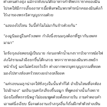
ต่างคนต่างยุ่ง แม้กระทั่งบนโต๊ะอาหารค่ำที่พระราชาคยองมิน
โปรดให้มีการเลี้ยงอาหารมื้อพิเศษในพระตำหนักคยองมินดังก็
ไร้เงาของพระธิดาบุญธรรมด้วย
“แฮจองไปไหน วันนี้ทำไมไม่มากินข้าวด้วยกัน”
“องจูนิมอยู่ในครัวเพคะ กำลังนึ่งขนมกุลต็อกที่ซูรากันเพคะ
มามา”
โอซังกุงเอ่ยตอบผู้เป็นนาย ก่อนจะตักน้ำแกงรากบัวจากหม้อไฟ
ส่งใส่ชามแล้วจึงยกขึ้นโต๊ะเสวย พระราชาคยองมินทรงพยัก
หน้ารับรู้ และไม่ตรัสอะไรอีก ต่างจากพระบุตรบุญธรรมที่ทอด
มองไปทางห้องครัวหลวงอย่างเหลืออด
“แค่รอขนมสุกน่าจะให้ซังกุงในนั้นทำก็ได้ จำเป็นไหมที่จะต้อง
ไปเฝ้าเอง” แฮอินกุนตรัสเสียงขึ้นจมูก ที่พูดอย่างนั้นก็เพราะ
น้อยใจที่พระขนิษฐาไม่ยอมพูดด้วยตั้งหลายวัน ถามคำตอบคำ
เอาแต่นิ่งเงียบ นี่จะแต่งงานเข้าสกุลอื่นก็เริ่มฝึกทำตัวห่างเหิน