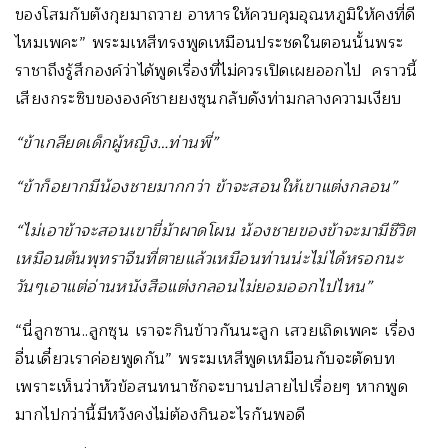
ของโสมกับตังกุยมาถวาย อาหารให้ควบคุมอุณหภูมิให้คงที่ดี
ไหมเพคะ” พระมเหสีทรงพูดเหมือนประชดในตอนนั้นพระ
ราชาถึงรู้สึกองค์ว่าได้พูดเรื่องที่ไม่ควรเปิดเผยออกไป คราวนี้
เสียงกระซิบขององค์ชายยงซุนกลับดังท่ามกลางความเงียบ
“ข้าเกลียดเด็กผู้หญิง…ท่านพี่”
“ข้าก็อยากมีน้องชายมากกว่า ข้าจะสอนให้เขาแต่งกลอน”
“ไม่เอาข้าจะสอนเขาขี่ม้าผาดโผน น้องชายของข้าจะมามีชีวิต
เหมือนต้นพุทราจีนที่ตายแล้วเหมือนท่านน่ะไม่ได้หรอกนะ
วันๆเอาแต่อ่านหนังสือแต่งกลอนไม่ยอมออกไปไหน”
“นี่ลูกซาน..ลูกซุน เราจะกินข้าวกันนะลูก เสวยเถิดเพคะ เรื่อง
อื่นเดี๋ยวเราค่อยพูดกัน” พระมเหสีพูดเหมือนกับจะตัดบท
เพราะเห็นว่าหัวข้อสนทนาชักจะบานปลายไปเรื่อยๆ หากพูด
มากไปกว่านี้มีหวังคงไม่ต้องกินอะไรกันพอดี