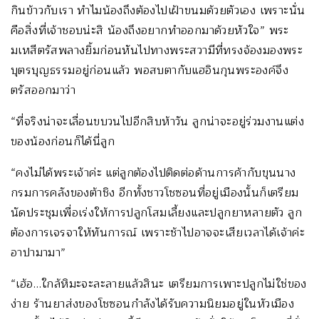
กินข้าวกับเรา ทำไมน้องถึงต้องไปเฝ้าขนมด้วยตัวเอง เพราะนั่น
คือสิ่งที่เจ้าชอบน่ะสิ น้องถึงอยากทำออกมาด้วยหัวใจ” พระ
มเหสีตรัสพลางยิ้มก่อนหันไปทางพระสวามีที่ทรงจ้องมองพระ
บุตรบุญธรรมอยู่ก่อนแล้ว พอสบตากับแฮอินกุนพระองค์จึง
ตรัสออกมาว่า
“ที่จริงน่าจะเลื่อนขบวนไปอีกสิบห้าวัน ลูกน่าจะอยู่ร่วมงานแต่ง
ของน้องก่อนก็ได้นี่ลูก
“คงไม่ได้พระเจ้าค่ะ แต่ลูกต้องไปติดต่อด้านการค้ากับขุนนาง
กรมการคลังของต้าชิง อีกทั้งชาวโชซอนที่อยู่เมืองนั้นก็เตรียม
นัดประชุมเพื่อเร่งให้การปลูกโสมเลี้ยงและปลูกยาหลายตัว ลูก
ต้องการเจรจาให้ทันการณ์ เพราะช้าไปอาจจะเสียเวลาได้เจ้าค่ะ
อาปามามา”
“เฮ้อ…ใกล้หิมะจะละลายแล้วสินะ เตรียมการเพาะปลูกไม่ใช่ของ
ง่าย ร้านยาส่งของโชซอนกำลังได้รับความนิยมอยู่ในหัวเมือง