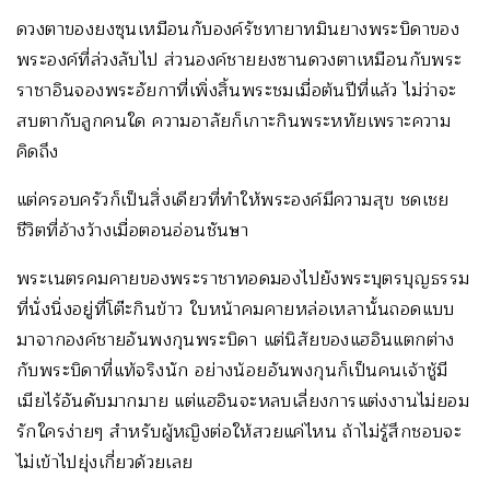
ดวงตาของยงซุนเหมือนกับองค์รัชทายาทมินยางพระบิดาของ
พระองค์ที่ล่วงลับไป ส่วนองค์ชายยงซานดวงตาเหมือนกับพระ
ราชาอินจองพระอัยกาที่เพิ่งสิ้นพระชมเมื่อต้นปีที่แล้ว ไม่ว่าจะ
สบตากับลูกคนใด ความอาลัยก็เกาะกินพระหทัยเพราะความ
คิดถึง
แต่ครอบครัวก็เป็นสิ่งเดียวที่ทำให้พระองค์มีความสุข ชดเชย
ชีวิตที่อ้างว้างเมื่อตอนอ่อนชันษา
พระเนตรคมคายของพระราชาทอดมองไปยังพระบุตรบุญธรรม
ที่นั่งนิ่งอยู่ที่โต๊ะกินข้าว ใบหน้าคมคายหล่อเหลานั้นถอดแบบ
มาจากองค์ชายอันพงกุนพระบิดา แต่นิสัยของแฮอินแตกต่าง
กับพระบิดาที่แท้จริงนัก อย่างน้อยอันพงกุนก็เป็นคนเจ้าชู้มี
เมียไร้อันดับมากมาย แต่แฮอินจะหลบเลี่ยงการแต่งงานไม่ยอม
รักใครง่ายๆ สำหรับผู้หญิงต่อให้สวยแค่ไหน ถ้าไม่รู้สึกชอบจะ
ไม่เข้าไปยุ่งเกี่ยวด้วยเลย