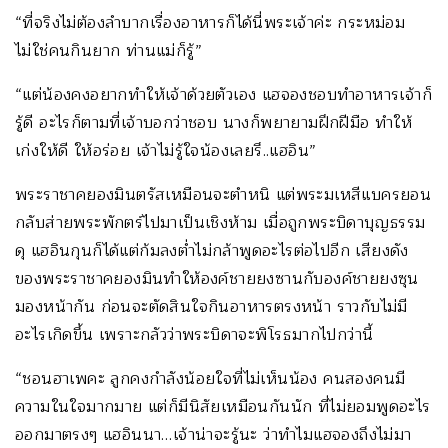
“ที่จริงไม่ต้องลำบากเรื่องอาหารก็ได้นี่พระเจ้าค่ะ กระหม่อม
ไม่ใช่คนกินยาก ท่านแม่ก็รู้”
“แต่น้องคงอยากทำให้เจ้าด้วยตัวเอง แฮจองชอบทำอาหารเจ้าก็
รู้ดี อะไรก็ตามที่เจ้าบอกว่าชอบ นางก็พยายามฝึกฝีมือ ทำให้
เก่งให้ดี ให้อร่อย เจ้าไม่รู้ใจน้องเลยรึ..แฮอิน”
พระราชาคยองมินตรัสเหมือนจะตำหนิ แต่พระมเหสีแบครยอน
กลับส่ายพระพักตร์ไปมาเป็นเชิงห้าม เมื่อถูกพระบิดาบุญธรรม
ดุ แฮอินกุนก็ได้แต่ก้มลงต่ำไม่กล้าพูดอะไรต่อไปอีก เสียงดัง
ของพระราชาคยองมินทำให้องค์ชายยงซานกับองค์ชายยงซุน
มองหน้ากัน ก่อนจะตัดสินใจกินอาหารตรงหน้า ราวกับไม่มี
อะไรเกิดขึ้น เพราะกลัวว่าพระบิดาจะพิโรธมากไปกว่านี้
“ชอนฮาเพคะ ลูกคงกำลังน้อยใจที่ไม่เห็นน้อง คนสองคนมี
ความในใจมากมาย แต่ก็มีนิสัยเหมือนกันนัก ที่ไม่ยอมพูดอะไร
ออกมาตรงๆ แฮอินนา…เจ้าน่าจะรู้นะ ว่าทำไมแฮจองถึงไม่มา