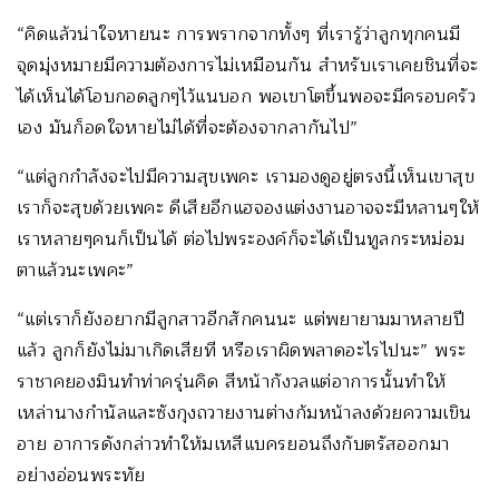
“คิดแล้วน่าใจหายนะ การพรากจากทั้งๆ ที่เรารู้ว่าลูกทุกคนมี
จุดมุ่งหมายมีความต้องการไม่เหมือนกัน สำหรับเราเคยชินที่จะ
ได้เห็นได้โอบกอดลูกๆไว้แนบอก พอเขาโตขึ้นพอจะมีครอบครัว
เอง มันก็อดใจหายไม่ได้ที่จะต้องจากลากันไป”
“แต่ลูกกำลังจะไปมีความสุขเพคะ เรามองดูอยู่ตรงนี้เห็นเขาสุข
เราก็จะสุขด้วยเพคะ ดีเสียอีกแฮจองแต่งงานอาจจะมีหลานๆให้
เราหลายๆคนก็เป็นได้ ต่อไปพระองค์ก็จะได้เป็นทูลกระหม่อม
ตาแล้วนะเพคะ”
“แต่เราก็ยังอยากมีลูกสาวอีกสักคนนะ แต่พยายามมาหลายปี
แล้ว ลูกก็ยังไม่มาเกิดเสียที หรือเราผิดพลาดอะไรไปนะ” พระ
ราชาคยองมินทำท่าครุ่นคิด สีหน้ากังวลแต่อาการนั้นทำให้
เหล่านางกำนัลและซังกุงถวายงานต่างก้มหน้าลงด้วยความเขิน
อาย อาการดังกล่าวทำให้มเหสีแบครยอนถึงกับตรัสออกมา
อย่างอ่อนพระทัย