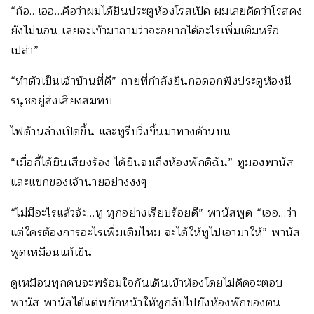
“ก้อ…เออ…คือว่าผมได้ยินประตูห้องโรสเปิด ผมเลยคิดว่าโรสคง
ยังไม่นอน เลยจะเข้ามาถามว่าจะอยากได้อะไรเพิ่มเติมหรือ
เปล่า”
“ทำตัวเป็นเจ้าบ้านที่ดี” กายที่กำลังยืนกอดอกพิงประตูห้องนี
รนุชอยู่ส่งเสียงสมทบ
ไฟด้านล่างเปิดขึ้น และทูรีบวิ่งขึ้นมาทางด้านบน
“เมื่อกี้ได้ยินเสียงร้อง ได้ยินจนถึงห้องพักดิฉัน” ทูมองพานัส
และแขกของเจ้านายอย่างงงๆ
“ไม่มีอะไรแล้วจ้ะ…ทู ทุกอย่างเรียบร้อยดี” พานัสพูด “เออ…ว่า
แต่ใครต้องการอะไรเพิ่มเติมไหม จะได้ให้ทูไปเอามาให้” พานัส
พูดเหมือนแก้เขิน
ดูเหมือนทุกคนจะพร้อมใจกันเดินเข้าห้องโดยไม่คิดจะตอบ
พานัส พานัสได้แต่พยักหน้าให้ทูกลับไปยังห้องพักของตน