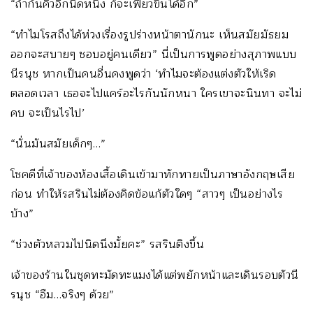
“ถ้ากันคิ้วอีกนิดหนึ่ง ก็จะเฟี้ยวขึ้นได้อีก”
“ทำไมโรสถึงได้ห่วงเรื่องรูปร่างหน้าตานักนะ เห็นสมัยมัธยม
ออกจะสบายๆ ชอบอยู่คนเดียว” นี่เป็นการพูดอย่างสุภาพแบบ
นีรนุช หากเป็นคนอื่นคงพูดว่า ‘ทำไมจะต้องแต่งตัวให้เริด
ตลอดเวลา เธอจะไปแคร์อะไรกันนักหนา ใครเขาจะนินทา จะไม่
คบ จะเป็นไรไป’
“นั่นมันสมัยเด็กๆ…”
โชคดีที่เจ้าของห้องเสื้อเดินเข้ามาทักทายเป็นภาษาอังกฤษเสีย
ก่อน ทำให้รสรินไม่ต้องคิดข้อแก้ตัวใดๆ “สาวๆ เป็นอย่างไร
บ้าง”
“ช่วงตัวหลวมไปนิดนึงมั้ยคะ” รสรินติงขึ้น
เจ้าของร้านในชุดทะมัดทะแมงได้แต่พยักหน้าและเดินรอบตัวนี
รนุช “อืม…จริงๆ ด้วย”