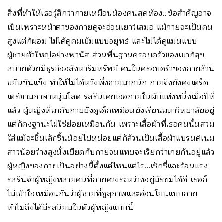
สิ่งที่ทำให้เธอรู้สึกว่ากายเหมือนน้องคนสุดท้อง…ข้อสำคัญอาจ
เป็นเพราะหน้าตาของกายดูจะอ่อนเยาว์เสมอ แม้กายจะเป็นคน
สูงแต่ก็ผอม ไม่ได้ดูคมเข้มแบบอยุทธ์ และไม่ได้ดูแมนแบบ
ผู้ชายตัวใหญ่อย่างพานัส ส่วนพื้นฐานครอบครัวของเขาก็สุข
สบายด้วยมีธุรกิจอสังหาริมทรัพย์ คนในครอบครัวของกายล้วน
ขยันขันแข็ง ทำให้ไม่ได้หวังพึ่งกายมากนัก กายจึงยังคงเตร็ด
เตร่ตามภาษาหนุ่มโสด รสรินเคยเจอกายในผับแห่งหนึ่งเมื่อปีที่
แล้ว ผู้หญิงที่มากับกายยังดูเด็กเหมือนยังเรียนมหาวิทยาลัยอยู่
แต่ก็คงฐานะไม่ใช่ย่อยเหมือนกัน เพราะเสื้อผ้าที่เธอคนนั้นสวม
ใส่แม้จะชิ้นเล็กชิ้นน้อยไปหน่อยแต่ก็ล้วนเป็นเสื้อผ้าแบรนด์เนม
สาวน้อยร่างสูงนั่งเบียดกับกายจนแทบจะเรียกว่าเกยกันอยู่แล้ว
ผู้หญิงของกายเป็นอย่างนี้ตั้งแต่ไหนแต่ไร…เซ็กซี่และร้อนแรง
รสรินจำผู้หญิงหลายคนที่กายควงระหว่างอยู่มัธยมได้ดี เธอก็
ไม่เข้าใจเหมือนกันว่าผู้ชายที่ดูสุภาพและอ่อนโยนแบบกาย
ทำไมถึงได้มีรสนิยมในตัวผู้หญิงแบบนี้