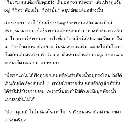
“ก็ประมาณเดียวกับคุณมั้ง เดินออกจากห้องมา เห็นประตูแง้ม
อยู่ ก็คิดว่าห้องน้ำ…ก็เท่านั้น” อยุทธ์ตอบไปอย่างนั้น
สำหรับเขา…เขาได้ยินเสียงประตูห้องพานัสเปิด และเมื่อเปิด
ประตูห้องออกมาก็เห็นพานัสเดินหลบเข้ามาทางห้องของรสริน
เขาไม่อยากให้พานัสทำอะไรที่จะต้องเสียใจไปตลอดชีวิต ทำให้
เขาต้องรีบตามพานัสเข้ามาในห้องของรสริน แต่ยังไม่ทันไรเขา
ก็ได้ยินเสียงรสรินกรีดร้อง เขาจึงหันหลังผลักประตูออกมาและ
พานัสก็ตามออกมาสมทบเขา
“นี่พวกแกไม่ได้ฟังทูบอกเลยหรือไงว่าห้องน้ำอยู่ตรงไหน ถึงได้
เดินกันผิดห้องแบบนี้…” พานัสโวยวายขึ้น แต่แล้วก็รู้สึกตัวขึ้น
ได้ว่าไม่น่าโวยวายเลย เพราะนั่นจะทำให้ตัวเองใช้มุกห้องน้ำ
แบบคนอื่นไม่ได้
“นัส…คุณเข้าไปในห้องโรสทำไม” รสรินมองพานัสด้วยสายตา
เคร่งเครียด