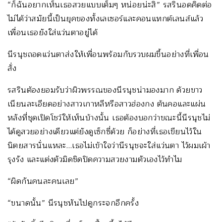
“ก็ฉันอยากเห็นเธอสวยแบบเต็มๆ หน่อยน่ะสิ” รสรินอดคิดต่อ
ไม่ได้ว่าสมัยนี้เป็นยุคของทั้งเลเซอร์และคอนแทกต์เลนส์แล้ว
เพื่อนเธอยังใส่แว่นตาอยู่ได้
นีรนุชถอดแว่นตาส่งให้เพื่อนพร้อมกับรวบผมขึ้นอย่างที่เพื่อน
สั่ง
รสรินต้องยอมรับว่าผิวพรรณของนีรนุชน่ามองมาก ด้วยขาว
เนียนละเอียดอย่างสาวเกาหลีหรือสาวฮ่องกง ต้นคอและแผ่น
หลังที่ชุดเปิดโชว์ให้เห็นบ้างนั้น เธอต้องบอกว่าขณะนี้นีรนุชไม่
ได้ดูสวยอย่างเดียวแต่ยังดูเซ็กซี่ด้วย ก็อย่างที่เธอเขียนไว้ใน
นิตยสารนั่นแหละ…เธอไม่เข้าใจว่านีรนุชจะใส่แว่นตา ไว้ผมเผ้า
รุงรัง และแต่งตัวมิดชิดปิดความสวยงามตัวเองไว้ทำไม
“ผิดกันคนละคนเลย”
“ขนาดนั้น” นีรนุชหันไปดูกระจกอีกครั้ง