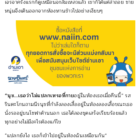
เจรจาครั้งแรกก็ดูเหมือนจะล้มเหลวแล้ว เขาก็ได้แต่ล่าถอย ชาย
หนุ่มจึงเดินออกจากห้องทานข้าวไปอย่างเงียบๆ
“นุช
…เธอว่าไม่แปลกเหรอที่กาย
อยู่ในห้องเธอเมื่อคืนนี้” รส
รินตะโกนถามนีรนุชที่กำลังลองเสื้ออยู่ในห้องลองเสื้อขณะเธอ
นั่งรออยู่บนโซฟาด้านนอก เธอได้ลองชุดเสร็จเรียบร้อยแล้ว
ทุกอย่างไม่มีอะไรต้องแก้ไข
“แปลกยังไง เธอก็เข้าไปอยู่ในห้องฉันเหมือนกัน”