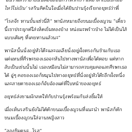
ไหว้ไม่เป็น’
รสรินคิดในใจเมื่อได้ยินปานรุ้งเรียกอยุทธ์ว่าพี่
“โรสจ๊ะ ทานบั๋นแซ่วนี่สิ” พานัสหมายถึงขนมเบื้องญวน “เดี๋ยว
นี้เขาประยุกต์ใส่เห็ดเข็มทองบ้าง หน่อมะพร้าวบ้าง ไม่ได้เป็นไส้
แบบเดิมๆ ที่เคยทานแล้วนะ”
พานัสนั้นนั่งอยู่หัวโต๊ะและเมเลียนั่งอยู่ฝั่งตรงกันข้ามกับเธอ
แต่แทนที่ศีรษะของเธอจะหันไปทางพานัสเพื่อโต้ตอบ แต่หาก
ลับเป็นเช่นนั้นไม่ เธอเหมือนไม่สามารถควบคุมคอและศีรษะเธอ
ได้ จู่ๆ คอของเธอก็หมุนไปทางอยุทธ์ที่นั่งอยู่หัวโต๊ะอีกฝั่งหนึ่ง
และสายตาของเธอก็จับจ้องแต่ที่ใบหน้าของอยุทธ์
อยุทธ์ส่งชามผักสดให้กับปานรุ้งพร้อมกับส่งยิ้มให้
เมื่อเห็นรสรินยังไม่ได้ตักขนมเบื้องญวนที่แนะนำ พานัสก็ตัก
ขนมเบื้องญวนใส่จานหญิงสาว
“ลองชิมดูนะ…โรส”