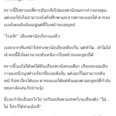
คราวนี้ถึงตาเธอที่ควรหันกลับไปมองพานัสและกล่าวขอบคุณ
แต่เธอก็ยังไม่สามารถบังคับศีรษะและสายตาของเธอได้ ตาของ
เธอยังคงจับจ้องอยู่แต่ที่ใบหน้าของอยุทธ์
“โรสจ๊ะ” เสียงพานัสเรียกเธออีก
เธออยากหันหน้าไปทางพานัสเสียเหลือเกิน แต่ทำไม…ทำไมไอ้
เจ้าคอนี้จึงไม่สามารถหันหนีจากใบหน้าของอยุทธ์ได้
คราวนี้เธอไม่ได้แค่ได้ยินเสียงพานัสคนเดียว เสียงของเมเลีย
กายและนีรนุชต่างเรียกชื่อเธอดังลั่น แต่เธอก็ไม่สามารถหัน
หน้าไปหาใครได้เลย ตาของเธอได้แต่หันมองตามอยุทธ์ที่กำลัง
หยอกล้อเล่นกับปานรุ้ง
นี่เธอกำลังเป็นอะไรไป รสรินหลับตาและตะโกนเสียงดัง “ไม่…
ไม่ ใครก็ได้ช่วยฉันที”