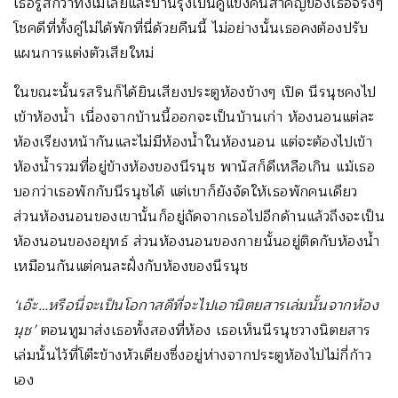
เธอรู้สึกว่าทั้งเมเลียและปานรุ้งเป็นคู่แข่งคนสำคัญของเธอจริงๆ
โชคดีที่ทั้งคู่ไม่ได้พักที่นี่ด้วยคืนนี้ ไม่อย่างนั้นเธอคงต้องปรับ
แผนการแต่งตัวเสียใหม่
ในขณะนั้นรสรินก็ได้ยินเสียงประตูห้องข้างๆ เปิด นีรนุชคงไป
เข้าห้องน้ำ เนื่องจากบ้านนี้ออกจะเป็นบ้านเก่า ห้องนอนแต่ละ
ห้องเรียงหน้ากันและไม่มีห้องน้ำในห้องนอน แต่จะต้องไปเข้า
ห้องน้ำรวมที่อยู่ข้างห้องของนีรนุช พานัสก็ดีเหลือเกิน แม้เธอ
บอกว่าเธอพักกับนีรนุชได้ แต่เขาก็ยังจัดให้เธอพักคนเดียว
ส่วนห้องนอนของเขานั้นก็อยู่ถัดจากเธอไปอีกด้านแล้วถึงจะเป็น
ห้องนอนของอยุทธ์ ส่วนห้องนอนของกายนั้นอยู่ติดกับห้องน้ำ
เหมือนกันแต่คนละฝั่งกับห้องของนีรนุช
‘เอ๊ะ…หรือนี่จะเป็นโอกาสดีที่จะไปเอานิตยสารเล่มนั้นจากห้อง
นุช’
ตอนทูมาส่งเธอทั้งสองที่ห้อง เธอเห็นนีรนุชวางนิตยสาร
เล่มนั้นไว้ที่โต๊ะข้างหัวเตียงซึ่งอยู่ห่างจากประตูห้องไปไม่กี่ก้าว
เอง