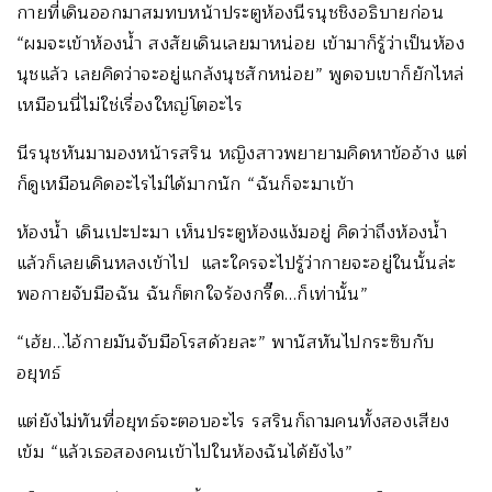
กายที่เดินออกมาสมทบหน้าประตูห้องนีรนุชชิงอธิบายก่อน
“ผมจะเข้าห้องน้ำ สงสัยเดินเลยมาหน่อย เข้ามาก็รู้ว่าเป็นห้อง
นุชแล้ว เลยคิดว่าจะอยู่แกล้งนุชสักหน่อย” พูดจบเขาก็ยักไหล่
เหมือนนี่ไม่ใช่เรื่องใหญ่โตอะไร
นีรนุชหันมามองหน้ารสริน หญิงสาวพยายามคิดหาข้ออ้าง แต่
ก็ดูเหมือนคิดอะไรไม่ได้มากนัก “ฉันก็จะมาเข้า
ห้องน้ำ เดินเปะปะมา เห็นประตูห้องแง้มอยู่ คิดว่าถึงห้องน้ำ
แล้วก็เลยเดินหลงเข้าไป และใครจะไปรู้ว่ากายจะอยู่ในนั้นล่ะ
พอกายจับมือฉัน ฉันก็ตกใจร้องกรี๊ด…ก็เท่านั้น”
“เฮ้ย…ไอ้กายมันจับมือโรสด้วยละ” พานัสหันไปกระซิบกับ
อยุทธ์
แต่ยังไม่ทันที่อยุทธ์จะตอบอะไร รสรินก็ถามคนทั้งสองเสียง
เข้ม “แล้วเธอสองคนเข้าไปในห้องฉันได้ยังไง”