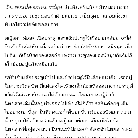
‘ใช่…ตอนนี้คงจะเหมาะที่สุด’
ว่าแล้วรสรินก็ยกผ้าห่มออกจาก
ตัว ดีที่เธอสวมชุดนอนผ้าฝ้ายแขนยาวเป็นชุดยาวเกือบถึงเข่า
เรียกได้ว่ามิดชิดพอสมควร
หญิงสาวค่อยๆ เปิดประตู และแง้มประตูไว้เผื่อยามกลับมาจะได้
รีบเข้าห้องได้ทัน เมื่อรสรินค่อยๆ ย่องไปยังห้องของนีรนุช เมื่อ
ไปถึง…ก็เป็นโชคของเธออีก เพราะประตูห้องของนีรนุชก็แง้มไว้
เล็กน้อยอยู่แล้วเหมือนกัน
รสรินรีบผลักประตูเข้าไป และปิดประตูไว้ในลักษณะเดิม เธออยู่
ในความมืดสนิท มีแต่แสงไฟเพียงเล็กน้อยที่ลอดมาจากประตูที่
แง้มไว้แล้วเท่านั้น เธอไม่ต้องการแสงไฟเลย เธอรู้ว่าเจ้า
นิตยสารเล่มนั้นอยู่ห่างออกไปเพียงไม่กี่ก้าว รสรินค่อยๆ เดิน
ไปอย่างเบาที่สุด ในที่สุดเธอก็เห็นปกที่วาววับของนิตยสารเล่ม
นั้นอยู่บนโต๊ะข้างหน้าแล้ว หญิงสาวค่อยๆ เอื้อมมือไปยัง
นิตยสารที่อยู่ตรงหน้า ในขณะที่มือเธอกำลังจะจับนิตยสารเล่ม
นั้น ก็มีมือที่เธอรู้สึกว่าแข็งแรงกว่าตะปปลงบนมือของเธอ