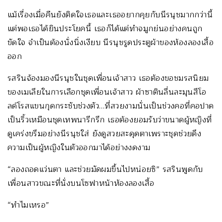
แม้เรื่องเมื่อคืนยังติดใจเธอและเธออยากคุยกับนีรนุชมากกว่านี้
แต่พอเธอได้ยินประโยคนี้ เธอก็ได้แต่ทำจมูกย่นอย่างคนถูก
ขัดใจ จำเป็นต้องนั่งนิ่งเงียบ นีรนุชรูดประตูผ้าของห้องลองเสื้อ
ออก
รสรินจ้องมองนีรนุชในชุดเพื่อนเจ้าสาว เธอต้องขอชมรสนิยม
ของเมเลียในการเลือกชุดเพื่อนเจ้าสาว ผ้าซาตินลื่นละมุนสีโอ
ลด์โรสแขนกุดกระชับช่วงตัว…ที่สวยงามนั่นเป็นช่วงคอที่คอปาด
เป็นริ้วเหมือนชุดเทพนารีกรีก เธอต้องยอมรับว่าขนาดผู้หญิงที่
ดูเคร่งขรึมอย่างนีรนุชใส่ ยังดูสวยสะดุดตาเพราะชุดช่วยดึง
ความเป็นผู้หญิงในตัวออกมาได้อย่างงดงาม
“ลองถอดแว่นตา และช่วยมัดผมขึ้นไปหน่อยซิ” รสรินพูดกับ
เพื่อนสาวขณะที่นั่งบนโซฟาหน้าห้องลองเสื้อ
“ทำไมเหรอ”