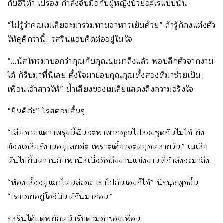
กับอีวิต้า เปรอง กำลังจับมือกับผู้หญิงป่วยอะไรแบบนั้น
“ไม่รู้ว่าคุณเมเลียจะมาร่วมทานอาหารเย็นด้วย” ถ้ารู้ก็คงแต่งตัว
ให้ดูดีกว่านี้…รสรินแอบคิดต่ออยู่ในใจ
“…นัสโทรมาบอกว่าคุณกับคุณนุชมาถึงแล้ว พอปลีกตัวจากงาน
ได้ ก็รีบมาที่นี่เลย ตั้งใจมาขอบคุณคุณทั้งสองที่มาช่วยเป็น
เพื่อนเจ้าสาวให้” น้ำเสียงของเมเลียแสดงถึงความจริงใจ
“ยินดีค่ะ” โรสตอบสั้นๆ
“เสียดายแต่ว่าพรุ่งนี้ฉันจะพาพวกคุณไปลองชุดกันไม่ได้ ยัง
ต้องเคลียร์งานอยู่เลยค่ะ เพราะเดี๋ยวจะหยุดหลายวัน” เมเลีย
หันไปยิ้มหวานกับพานัสเมื่อคิดถึงงานแต่งงานที่กำลังจะมาถึง
“ห้องเสื้ออยู่แถวไหนล่ะคะ เราไปกันเองก็ได้” นีรนุชพูดขึ้น
“เราเคยอยู่โฮจิมินห์กันมาก่อน”
รสรินได้แต่พยักหน้ารับตามคำของเพื่อน