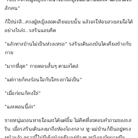
สักคน”
ก็ใช่น่ะสิ…ควงผู้หญิงฮอตเสียแบบนั้น แล้วจะให้จบสวยสมใจได้
อย่างไรล่ะ…รสรินแอบคิด
“แล้วทางบ้านไม่เป็นห่วงเหรอ” รสรินเดินลงบันไดเคียงข้างกับ
กาย
“มากที่สุด” กายตอบสั้นๆ ตามสไตล์
“แต่กายก็คงร้อนใจกับใครเขาไม่เป็น”
“เมื่อก่อนก็คงใช่”
“และตอนนี้ล่ะ”
ชายหนุ่มถอนหายใจและได้แต่ยิ้ม ไม่คิดที่จะตอบคำถามของรส
ริน เมื่อรสรินเดินลงมาถึงห้องโถงกลาง ทู-แม่บ้านก็ยืนอยู่ตรง
หน้าแล้ว คราวนี้ไม่มีเด็กน้อยยืนอยู่ข้างๆ หญิงสูงวัยผายมือ