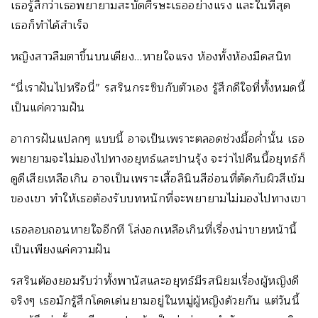
เธอรู้สึกว่าเธอพยายามสะบัดศีรษะเธออย่างแรง และในที่สุด
เธอก็ทำได้สำเร็จ
หญิงสาวลืมตาขึ้นบนเตียง…หายใจแรง ห้องทั้งห้องมืดสนิท
“นี่เราฝันไปหรือนี่” รสรินกระซิบกับตัวเอง รู้สึกดีใจที่ทั้งหมดนี้
เป็นแค่ความฝัน
อาการฝันแปลกๆ แบบนี้ อาจเป็นเพราะตลอดช่วงมื้อค่ำนั้น เธอ
พยายามจะไม่มองไปทางอยุทธ์และปานรุ้ง จะว่าไปคืนนี้อยุทธ์ก็
ดูดีเสียเหลือเกิน อาจเป็นเพราะเสื้อลินินสีอ่อนที่ตัดกับผิวสีเข้ม
ของเขา ทำให้เธอต้องรับบทหนักที่จะพยายามไม่มองไปทางเขา
เธอลอบถอนหายใจอีกที โล่งอกเหลือเกินที่เรื่องน่าขายหน้านี้
เป็นเพียงแค่ความฝัน
รสรินต้องยอมรับว่าทั้งพานัสและอยุทธ์มีรสนิยมเรื่องผู้หญิงดี
จริงๆ เธอมักรู้สึกโดดเด่นยามอยู่ในหมู่ผู้หญิงด้วยกัน แต่วันนี้