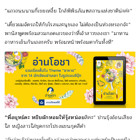
“แถวถนนนามกี่เขยเหงี๋ย ใกล้พิพิธภัณฑสถานแห่งชาติน่ะค่ะ”
“เดี๋ยวผมจัดรถให้กับโรสและนุชเอง ไม่ต้องเป็นห่วงหรอกจ้ะ”
พานัสพูดพร้อมสวมกอดเอวของว่าที่เจ้าสาวของเขา “มาทาน
อาหารเย็นกันเถอะครับ พร้อมหน้าพร้อมตากันทั้งที”
“พี่อยุทธ์คะ หยิบผักหอมให้รุ้งหน่อย
สิคะ” ปานรุ้งอ้อนเสียง
ใส หญิงสาวใส่ชุดกระโปรงแขนกุดสีดำ
‘ฉันว่าแล้วว่ายายนั่นต้องอ่อนกว่าพวกเรา แต่มาทำเป็นยกมือ