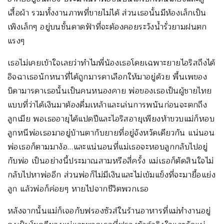
เสื้อผ้า รวมทั้งงานภาพที่ขายไม่ได้ ส่วนเธอนั้นมีห้องเล็กเป็น
เพิงเล็กๆ อยู่บนชั้นดาดฟ้าที่จะต้องคอยระวังน้ำรั่วยามฝนตก
แรงๆ
เธอไม่เคยเข้าใจเลยว่าทำไมพี่น้องเธอโดยเฉพาะยายไอริสถึงได้
อิจฉาเธอนักหนาที่ได้ถูกมารดาเลือกให้มาอยู่ด้วย พื้นเพของ
บิดามารดาเธอนั้นเป็นคนหนองคาย พ่อของเธอเป็นผู้ชายไทย
แบบที่ว่าได้เงินมาต้องดื่มเหล้าและเล่นการพนันก่อนจะตกถึง
ลูกเมีย พอเธออายุได้แปดปีและไอริสอายุเพียงห้าขวบแม่ก็หอบ
ลูกหนีพ่อเธอมาอยู่บ้านตากับยายที่อยู่จังหวัดเดียวกัน แน่นอน
พ่อเธอก็ตามมาง้อ…และแน่นอนที่แม่เธอจะหอบลูกกลับไปอยู่
กับพ่อ เป็นอย่างนี้ประมาณสามหรือสี่ครั้ง แม่เธอก็ตัดสินใจไม่
กลับไปหาพ่ออีก ส่วนพ่อก็ไม่มีเงินและไม่เข้มแข็งที่จะมายื้อแย่ง
ลูก แล้วพ่อก็ค่อยๆ หายไปจากชีวิตพวกเธอ
หลังจากนั้นแม่ก็เจอกับฟรองซัวส์ในร้านอาหารที่แม่ทำงานอยู่