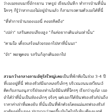
ว่างเธอชอบมาขี่จักรยาน วาดรูป เขียนบันทึก ทำการบ้านที่นั่น
ใครๆ ก็รู้ว่าหากเธอไม่อยู่บ้านแล้ว ก็สามารถตามตัวเธอได้ที่นี่
“ที่ทำการบ้านของเธอนี่ คงจะคิดถึง”
“เปล่า” รสรินตอบเสียงสูง “ก็แค่อยากเดินเล่นเท่านั้น”
“ตามใจ เดี๋ยวเสร็จแล้วจะออกไปหาที่นั่นนะ”
“จ้ะ” พอพูดจบ รสรินก็ลุกเดินออกไป
สวนกว้างกลางลานจัตุรัสใหญ่เคย
เป็นที่พักพิงในช่วง 3-4 ปี
ที่เธออยู่ที่นี่ ฟรองซัวส์มีแกลเลอรีเล็กๆ บริเวณถนนเหวียนเว้
ติดกับลานอนุสาวรีย์ของท่านโฮจิมินห์ที่ใครๆ เรียกว่าลุงโฮ เธอ
จำได้ว่าที่นั่นเป็นห้องเล็กๆ จริงๆ แต่เธอก็ได้ยินฟรองซัวส์บ่นถึง
ราคาค่าเช่าที่แพงยับ ที่นั่นเป็นที่พักด้วยโดยแม่และฟรองซัวส์
อาศัยอยู่ชั้นสอง ประมาณว่าพอขึ้นบันไดไปก็เห็นเตียงและตู้