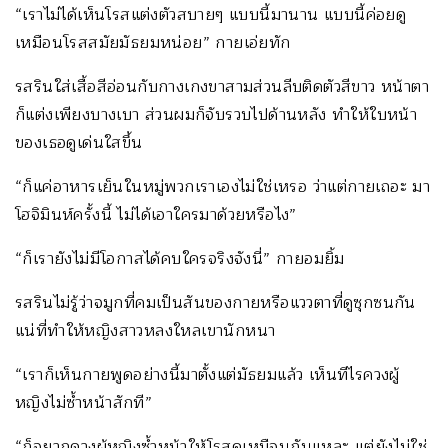
“เราไม่ได้เห็นโรสแต่งตัวสบายๆ แบบนี้มานาน แบบนี้ค่อยดู
เหมือนโรสสมัยมัธยมหน่อย” กายเอ่ยทัก
รสรินใส่เสื้อสีอ่อนกับกางเกงขาสามส่วนลีบติดตัวสีขาว หน้าตา
ก็แต่งเพียงบางเบา ส่วนผมก็จับรวบไปด้านหลัง ทำให้ใบหน้า
ของเธอดูเด่นใสขึ้น
“ก็แค่อาหารเย็นในหมู่พวกเราเองไม่ใช่เหรอ ว่าแต่กายเถอะ มา
โฮจิมินห์ครั้งนี้ ไม่ได้เอาใครมาด้วยหรือไง”
“ก็เรายังไม่มีโอกาสได้คบใครจริงจังนี่” กายอมยิ้ม
รสรินไม่รู้ว่าจมูกที่คมเป็นสันของกายหรือแววตาที่ดูซุกซนกัน
แน่ที่ทำให้หญิงสาวหลงใหลเขานักหนา
“เราก็เห็นกายพูดอย่างนี้มาตั้งแต่มัธยมแล้ว เห็นทีไรควงผู้
หญิงไม่ซ้ำหน้าสักที”
“ก็อยากควงผู้หญิงซ้ำหน้าให้โรสดูเหมือนกันแหละ แต่ยังไม่ใช่