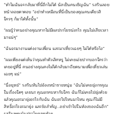
“ทำไมฉันจะกลับมาที่นี่อีกไม่ได้ นัสเป็นคนเชิญฉัน” รสรินลอย
หน้าลอยตาตอบ “อย่าทำเหมือนที่นี่เป็นของคุณคนเดียวสิ
ใครๆ ก็มาได้ทั้งนั้น”
“ผมรู้ว่าคนอย่างคุณหากไม่มีผลประโยชน์อะไร คุณไม่เสียเวลา
มาแน่ๆ”
“ฉันจะมางานแต่งงานเพื่อน และมาเที่ยวเฉยๆ ไม่ได้หรือไง”
“ผมเพียงแต่เห็นว่าคุณทำตัวเลิศหรู ไม่เคยเอ่ยปากบอกใครว่า
เคยอยู่ที่นี่ คนอย่างคุณคงไม่ได้กลับมาเวียดนามเพื่อเที่ยวเล่น
เฉยๆ แน่”
“นี่อยุทธ์” รสรินหันไปจ้องหน้าชายหนุ่ม “ฉันไม่เคยยุ่งกะคุณ
ในเรื่องใดๆ เลยนะ คุณจะคบหากับใคร ฉันก็ไม่เคยไปยุ่งด้วย
แล้วคุณจะมายุ่งอะไรกับฉัน ฉันจะไปไหนมาไหน คุณก็ไม่มี
สิทธิ์อะไรจะมายุ่ง และข้อสำคัญ…อย่าเข้าไปในห้องของฉันอีก”
รสรินพูดเน้นประโยคสุดท้าย