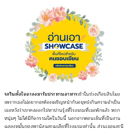
รสรินตั้งใจจะลงมารับประทานอาหาร
เช้าในช่วงเกือบสิบโมง
เพราะเธอไม่อยากจะต้องเผชิญหน้ากับอยุทธ์เกินความจำเป็น
เธอหวังว่าเขาคงออกไปหาปานรุ้งที่โรงแรมที่เธอพักแล้ว พวก
หนุ่มๆ ไม่ได้มีกิจกรรมใดในวันนี้ นอกจากตอนเย็นที่เป็นงาน
ฉลองหมั้นของพานัสและเมเลียที่โรงแรมเท่านั้น ส่วนเธอและนี