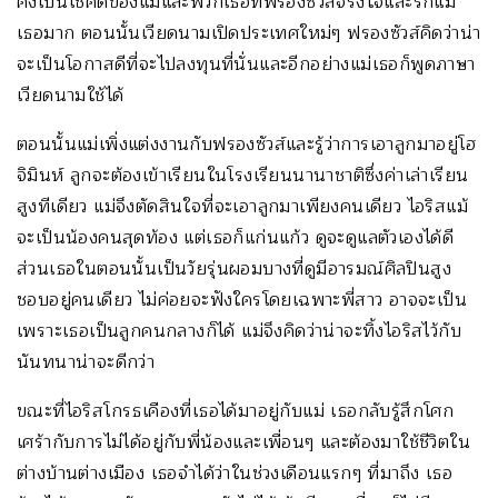
คงเป็นโชคดีของแม่และพวกเธอที่ฟรองซัวส์จริงใจและรักแม่
เธอมาก ตอนนั้นเวียดนามเปิดประเทศใหม่ๆ ฟรองซัวส์คิดว่าน่า
จะเป็นโอกาสดีที่จะไปลงทุนที่นั่นและอีกอย่างแม่เธอก็พูดภาษา
เวียดนามใช้ได้
ตอนนั้นแม่เพิ่งแต่งงานกับฟรองซัวส์และรู้ว่าการเอาลูกมาอยู่โฮ
จิมินห์ ลูกจะต้องเข้าเรียนในโรงเรียนนานาชาติซึ่งค่าเล่าเรียน
สูงทีเดียว แม่จึงตัดสินใจที่จะเอาลูกมาเพียงคนเดียว ไอริสแม้
จะเป็นน้องคนสุดท้อง แต่เธอก็แก่นแก้ว ดูจะดูแลตัวเองได้ดี
ส่วนเธอในตอนนั้นเป็นวัยรุ่นผอมบางที่ดูมีอารมณ์ศิลปินสูง
ชอบอยู่คนเดียว ไม่ค่อยจะฟังใครโดยเฉพาะพี่สาว อาจจะเป็น
เพราะเธอเป็นลูกคนกลางก็ได้ แม่จึงคิดว่าน่าจะทิ้งไอริสไว้กับ
นันทนาน่าจะดีกว่า
ขณะที่ไอริสโกรธเคืองที่เธอได้มาอยู่กับแม่ เธอกลับรู้สึกโศก
เศร้ากับการไม่ได้อยู่กับพี่น้องและเพื่อนๆ และต้องมาใช้ชีวิตใน
ต่างบ้านต่างเมือง เธอจำได้ว่าในช่วงเดือนแรกๆ ที่มาถึง เธอ