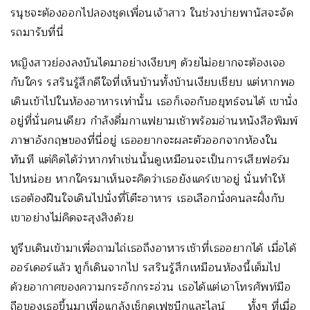
รนุชจะต้องออกไปลองชุดเพื่อนเจ้าสาว ในช่วงบ่ายพานัสจะจัด
รถมารับที่นี่
หญิงสาวย่องลงบันไดมาอย่างเงียบๆ ด้วยไม่อยากจะต้องเจอ
กับใคร รสรินรู้สึกดีใจที่เห็นบ้านทั้งบ้านเงียบเชียบ แต่หากพอ
เดินเข้าไปในห้องอาหารเท่านั้น เธอก็เจอกับอยุทธ์จนได้ เขานั่ง
อยู่ที่นั่นคนเดียว กำลังดื่มกาแฟยามเช้าพร้อมอ่านหนังสือพิมพ์
ภาษาอังกฤษของที่นี่อยู่ เธออยากจะผละตัวออกจากห้องใน
ทันที แต่คิดได้ว่าหากทำเช่นนั้นดูเหมือนจะเป็นการเสียฟอร์ม
ไปหน่อย หากใครมาเห็นจะคิดว่าเธอยังแคร์เขาอยู่ นั่นทำให้
เธอต้องฝืนใจเดินไปนั่งที่โต๊ะอาหาร เธอเลือกนั่งคนละฝั่งกับ
เขาอย่างไม่คิดจะสุงสิงด้วย
ทูรีบเดินเข้ามาเพื่อถามไถ่เธอถึงอาหารเช้าที่เธออยากได้ เมื่อได้
ออร์เดอร์แล้ว ทูก็เดินจากไป รสรินรู้สึกเหมือนห้องนี้เต็มไป
ด้วยอากาศของความกระอักกระอ่วน เธอได้แต่เอาโทรศัพท์มือ
ถือของเธอขึ้นมาเพื่อแกล้งเช็กดูเฟซบุ๊กและไลน์ ทั้งๆ ที่เมื่อ