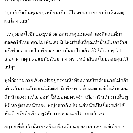
“คุณก็ยังเป็นคุณอยู่เหมือนเดิม ที่ไม่เคยอยากยอมรับฟังเหตุ
ผลใดๆ เลย”
“เหตุผลอะไรอีก…อยุทธ์ ตลอดเวลาคุณมองตัวเองดีแสนดีมา
ตลอดใช่ไหม คุณไม่เห็นเลยใช่ไหมว่าสิ่งที่คุณทำนั้นมันเลวร้าย
หรือร้ายกาจยังไง เรื่องของเรามันจบไปแล้ว ก็ให้มันจบๆ ไป
เถอะ หากคุณตอแยกับฉันมากๆ คราวหน้าฉันจะไม่ปล่อยคุณไว้
แน่ๆ”
ทูที่ถือชามก๋วยเตี๋ยวเฝออยู่ตรงหน้าห้องทานข้าวถึงขนาดไม่กล้า
เดินเข้ามา แม้เธอจะไม่ได้เข้าใจเรื่องราวทั้งหมด แต่น้ำเสียงและ
สีหน้าของคนทั้งสองทำให้เธอหยุดชะงัก เมื่อรสรินหันมาเห็นทู
ที่ยืนอยู่ตรงหน้าห้อง หญิงสาวก็เปลี่ยนสีหน้าเป็นยิ้มร่าเริงได้
ทันที กวักมือเรียกทูให้มาวางชามเฝอไว้ตรงหน้าเธอ
อยุทธ์ที่ทั้งเช้านั่งรอรสรินเพื่อหวังจะพูดคุยกับเธอ แต่เมื่อการ