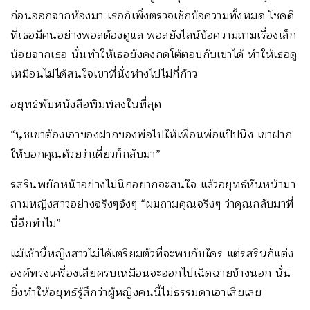
ก่อนออกจากห้องมา เธอก็เพิ่งตรวจเช็กข้อความทั้งหมด โชคดี
ที่เธอมีคนอย่างพอลต้องดูแล พอลยังไลน์ข้อความถามเรื่องเล็ก
น้อยจากเธอ นั่นทำให้เธอยังคงกดโต้ตอบกับเขาได้ ทำให้เธอดู
เหมือนไม่ได้สนใจเขาที่นั่งห่างไปไม่กี่ก้าว
อยุทธ์พับหนังสือพิมพ์ลงในที่สุด
“นุชเขาต้องเอาของฝากของพ่อไปให้เพื่อนพ่อแป๊ปนึง เขาฝาก
ให้บอกคุณด้วยว่าเดี๋ยวก็กลับมา”
รสรินพยักหน้าอย่างไม่นึกอยากจะสนใจ แล้วอยุทธ์หันหน้ามา
ถามหญิงสาวอย่างจริงๆจังๆ “ผมถามคุณจริงๆ ว่าคุณกลับมาที่
นี่อีกทำไม”
แม้เช้านี้หญิงสาวไม่ได้เตรียมตัวที่จะพบกับใคร แต่รสรินก็แต่ง
องค์ทรงเครื่องเสียครบเหมือนจะออกไปเฉิดฉายข้างนอก นั่น
ยิ่งทำให้อยุทธ์รู้สึกว่าผู้หญิงคนนี้ไม่ธรรมดาเอาเสียเลย