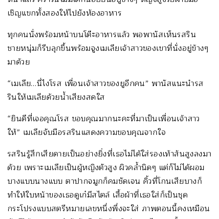
เชิญแขกทั้งสองให้ไปยังห้องอาหาร
ทุกคนนั่งพร้อมหน้าบนโต๊ะอาหารแล้ว พอพานัสเห็นรสริน
ชายหนุ่มก็รีบลุกขึ้นพร้อมจูงเมเลียเจ้าสาวของเขาที่นั่งอยู่ข้างๆ
มาด้วย
“เมเลีย…นี่ไงโรส เพื่อนเจ้าสาวของยูอีกคน” พานัสแนะนำรส
รินให้เมเลียด้วยน้ำเสียงสดใส
“ยินดีที่เจอคุณโรส ขอบคุณมากนะคะที่มาเป็นเพื่อนเจ้าสาว
ให้” เมเลียจับมือรสรินแสดงความขอบคุณจากใจ
รสรินรู้สึกเสียดายเป็นอย่างยิ่งที่เธอไม่ได้ใส่รองเท้าส้นสูงลงมา
ด้วย เพราะเมเลียเป็นผู้หญิงตัวสูง ผิวคล้ำนิดๆ แต่ก็ไม่ได้ผอม
บางแบบนางแบบ ตาปากจมูกก็คมชัดเจน คิ้วที่โกนเสียบางก็
ทำให้ใบหน้าของเธอดูเก๋มีสไตล์ เสื้อผ้าที่เธอใส่ก็เป็นชุด
กระโปรงแบบสตรีหมายเลขหนึ่งพึ่งจะใส่ ภาพตอนนี้คงเหมือน