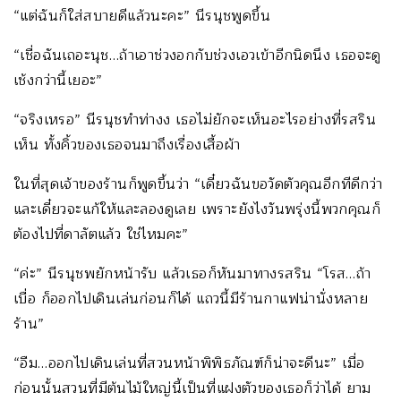
“แต่ฉันก็ใส่สบายดีแล้วนะคะ” นีรนุชพูดขึ้น
“เชื่อฉันเถอะนุช…ถ้าเอาช่วงอกกับช่วงเอวเข้าอีกนิดนึง เธอจะดู
เช้งกว่านี้เยอะ”
“จริงเหรอ” นีรนุชทำท่างง เธอไม่ยักจะเห็นอะไรอย่างที่รสริน
เห็น ทั้งคิ้วของเธอจนมาถึงเรื่องเสื้อผ้า
ในที่สุดเจ้าของร้านก็พูดขึ้นว่า “เดี๋ยวฉันขอวัดตัวคุณอีกทีดีกว่า
และเดี๋ยวจะแก้ให้และลองดูเลย เพราะยังไงวันพรุ่งนี้พวกคุณก็
ต้องไปที่ดาลัตแล้ว ใช่ไหมคะ”
“ค่ะ” นีรนุชพยักหน้ารับ แล้วเธอก็หันมาทางรสริน “โรส…ถ้า
เบื่อ ก็ออกไปเดินเล่นก่อนก็ได้ แถวนี้มีร้านกาแฟน่านั่งหลาย
ร้าน”
“อืม…ออกไปเดินเล่นที่สวนหน้าพิพิธภัณฑ์ก็น่าจะดีนะ” เมื่อ
ก่อนนั้นสวนที่มีต้นไม้ใหญ่นี้เป็นที่แฝงตัวของเธอก็ว่าได้ ยาม