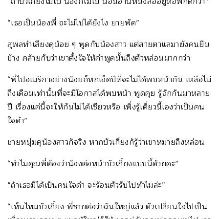
“ถ้าบัวเกี๋ยงไม่ไป น้องก็ไม่ไป นอนอ่านหนังสืออยู่หอพักดีกว่า”
“เธอเป็นน้องพี่ จะไม่ไปได้ยังไง ยายพัด”
สุพลทำเสียงดุน้อย ๆ พูดกับน้องสาว แต่สายตาแลมายังคนยืน
ข้าง คล้ายกับว่าเขาตั้งใจให้คำพูดนั้นถึงตัวหล่อนมากกว่า
“พี่ไปอเมริกาอย่างน้อยก็หกเจ็ดปีที่จะไม่ได้พบหน้ากัน เหลือไม่
ถึงเดือนเท่านั้นที่จะมีโอกาสได้พบหน้า พูดคุย รู้จักกันมาหลาย
ปี เรื่องแค่นี้จะให้กันไม่ได้เชียวหรือ เพิ่งรู้เดี๋ยวนี้เองว่าเป็นคน
ใจดำ”
ชายหนุ่มดุน้องสาวก็จริง หากบัวเกี๋ยงก็รู้ว่าเขาหมายถึงหล่อน
“ทำไมคุณพี่ต้องว่าน้องต่อหน้าบัวเกี๋ยงแบบนี้ด้วยคะ”
“ถ้าเธอมิได้เป็นคนใจดำ จะร้อนตัวรับไปทำไมล่ะ”
“เห็นไหมบัวเกี๋ยง พี่ชายต่อว่าฉันใหญ่แล้ว ตัวเปลี่ยนใจไปเป็น