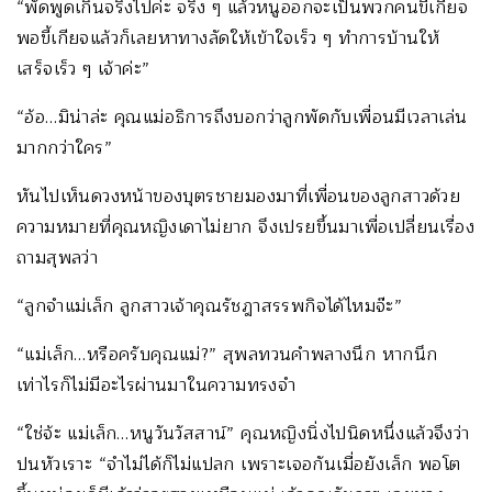
“พัดพูดเกินจริงไปค่ะ จริง ๆ แล้วหนูออกจะเป็นพวกคนขี้เกียจ
พอขี้เกียจแล้วก็เลยหาทางลัดให้เข้าใจเร็ว ๆ ทำการบ้านให้
เสร็จเร็ว ๆ เจ้าค่ะ”
“อ้อ…มิน่าล่ะ คุณแม่อธิการถึงบอกว่าลูกพัดกับเพื่อนมีเวลาเล่น
มากกว่าใคร”
หันไปเห็นดวงหน้าของบุตรชายมองมาที่เพื่อนของลูกสาวด้วย
ความหมายที่คุณหญิงเดาไม่ยาก จึงเปรยขึ้นมาเพื่อเปลี่ยนเรื่อง
ถามสุพลว่า
“ลูกจำแม่เล็ก ลูกสาวเจ้าคุณรัชฎาสรรพกิจได้ไหมจ๊ะ”
“แม่เล็ก…หรือครับคุณแม่?” สุพลทวนคำพลางนึก หากนึก
เท่าไรก็ไม่มีอะไรผ่านมาในความทรงจำ
“ใช่จ้ะ แม่เล็ก…หนูวันวัสสาน์” คุณหญิงนิ่งไปนิดหนึ่งแล้วจึงว่า
ปนหัวเราะ “จำไม่ได้ก็ไม่แปลก เพราะเจอกันเมื่อยังเล็ก พอโต