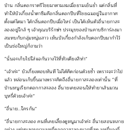
บ้าน กลิ่นดอกราตรีโชยมาตามลมเมื่อยามเย็นย่ำ แต่กลิ่นที่
ทำให้บัวเกี๋ยงน้ำตาซึมคือกลิ่นดอกปีบที่โชยฉมอยู่ในอากาศ
ตั้งแต่โตมา ได้กลิ่นดอกปีบเมื่อไหร่ เป็นได้เห็นตัวอี่นายกาสะ
ลองอยู่ใกล้ ๆ เจ้าคุณบริรักษ์ฯ ประมุขของบ้านคาบซิการ์ลงมา
สมทบกับกลุ่มหนุ่มสาว เห็นบัวเกี๋ยงกำลังเก็บดอกปีบมากำไว้
เป็นช่อใหญ่ก็ถามว่า
“นั่นจะเก็บไปใส่แจกันวางไว้ที่หัวเตียงสิท่า”
“เจ้าค่ะ” บัวเกี๋ยงตอบทันที ไม่ได้คิดก่อนด้วยซ้ำ เพราะจะว่าไป
แล้ว หล่อนเก็บขึ้นมาเพราะคิดถึงอี่นายกาสะลองเท่านั้น “ที่
บ้านหนูเรียกดอกกาสะลอง อี่นายเคยสอนให้ทำยาเส้นมวน
บุหรี่ด้วยเจ้าค่ะ”
“อี่นาย…ใครกัน”
“อี่นายกาสะลอง คนที่เคยเลี้ยงดูหนูมาเจ้าค่ะ อี่นายสอนหลาย
อย่าง แต่หนูชอบมวนบุหรี่ดอกกาสะลองมากที่สุด บุหรี่ของอี่