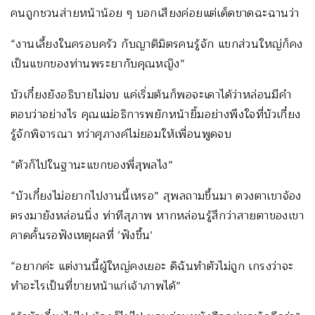
คนถูกชวนส่ายหน้าน้อย ๆ บอกเสียงค่อยแต่เด็ดขาดฉะฉานว่า
“งานเลี้ยงในครอบครัว กับญาติมิตรคนรู้จัก แขกส่วนใหญ่ก็คง
เป็นแขกของท่านพระยากับคุณหญิง”
บัวเกี๋ยงยังอธิบายไม่จบ แค่เริ่มต้นก็พอจะเดาได้ว่าหล่อนมีคำ
ตอบว่าอย่างไร คุณแม่อธิการพยักหน้ายิ้มอย่างพึงใจที่บัวเกี๋ยง
รู้จักพิจารณา ทว่าศุภางค์ไม่ยอมให้เพื่อนพูดจบ
“ตัวก็ไปในฐานะแขกของพี่สุพลไง”
“บัวเกี๋ยงไม่อยากไปงานนี้เหรอ” สุพลถามขึ้นมา ดวงตาเขาจ้อง
ตรงมายังหล่อนนิ่ง ท่าทีสุภาพ หากหล่อนรู้สึกว่าสายตาของเขา
คาดคั้นรอฟังเหตุผลที่ ‘ฟังขึ้น’
“อยากค่ะ แต่งานนี้ผู้ใหญ่คงเยอะ ดิฉันทำตัวไม่ถูก เกรงว่าจะ
ทำอะไรเป็นที่ขายหน้าแก่เจ้าภาพได้”