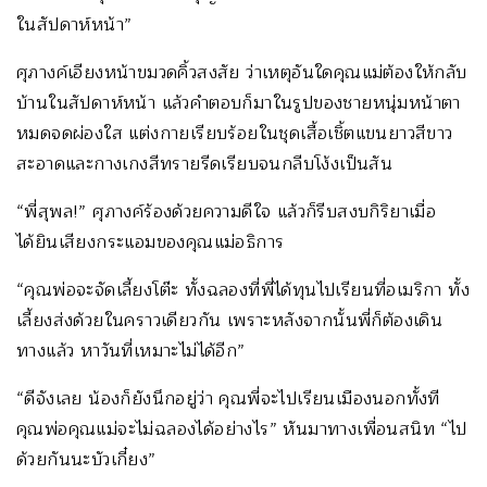
ในสัปดาห์หน้า”
ศุภางค์เอียงหน้าขมวดคิ้วสงสัย ว่าเหตุอันใดคุณแม่ต้องให้กลับ
บ้านในสัปดาห์หน้า แล้วคำตอบก็มาในรูปของชายหนุ่มหน้าตา
หมดจดผ่องใส แต่งกายเรียบร้อยในชุดเสื้อเชิ้ตแขนยาวสีขาว
สะอาดและกางเกงสีทรายรีดเรียบจนกลีบโง้งเป็นสัน
“พี่สุพล!” ศุภางค์ร้องด้วยความดีใจ แล้วก็รีบสงบกิริยาเมื่อ
ได้ยินเสียงกระแอมของคุณแม่อธิการ
“คุณพ่อจะจัดเลี้ยงโต๊ะ ทั้งฉลองที่พี่ได้ทุนไปเรียนที่อเมริกา ทั้ง
เลี้ยงส่งด้วยในคราวเดียวกัน เพราะหลังจากนั้นพี่ก็ต้องเดิน
ทางแล้ว หาวันที่เหมาะไม่ได้อีก”
“ดีจังเลย น้องก็ยังนึกอยู่ว่า คุณพี่จะไปเรียนเมืองนอกทั้งที
คุณพ่อคุณแม่จะไม่ฉลองได้อย่างไร” หันมาทางเพื่อนสนิท “ไป
ด้วยกันนะบัวเกี๋ยง”