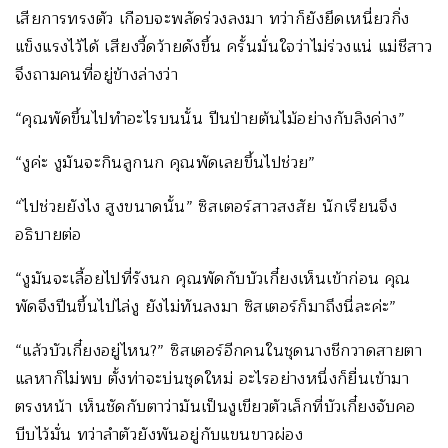
เสียการทรงตัว เกือบจะพลัดร่วงลงมา ทว่าก็ยังยึดเหนี่ยวกิ่ง
แข็งแรงไว้ได้ เสียงวี้ดว้ายดังขึ้น ครั้นมั่นใจว่าไม่ร่วงแน่ แม่ชีสาว
จึงถามคนที่อยู่ข้างล่างว่า
“คุณพัดขึ้นไปทำอะไรบนนั้น ปีนป่ายต้นไม้อย่างกับลิงค่าง”
“งูค่ะ งูมันจะกินลูกนก คุณพัดเลยขึ้นไปช่วย”
“ไปช่วยยังไง สูงขนาดนั้น” ซิสเตอร์สาวสงสัย นักเรียนจึง
อธิบายต่อ
“งูมันจะเลื้อยไปที่รังนก คุณพัดกับบัวเกี๋ยงเห็นเข้าก่อน คุณ
พัดจึงปีนขึ้นไปไล่งู ยังไม่ทันลงมา ซิสเตอร์ก็มาถึงนี่ละค่ะ”
“แล้วบัวเกี๋ยงอยู่ไหน?” ซิสเตอร์อีกคนในชุดนางชีกวาดสายตา
แลหาก็ไม่พบ ตั้งท่าจะบ่นชุดใหม่ อะไรอย่างหนึ่งก็ยื่นเข้ามา
ตรงหน้า เห็นชัดกับตาว่ามันเป็นงูเขียวตัวเล็กที่บัวเกี๋ยงจับคอ
บีบไว้มั่น ทว่าลำตัวยังพันอยู่กับแขนขาวผ่อง