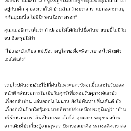
เพื่อนเราเถอะนะ แขกผู้ใหญ่ก็ให้เขาอยู่กับคุณพ่อคุณแม่ไป เรา
อยู่กันเด็ก ๆ ของเราก็ได้ บ้านฉันกว้างขวาง เราแยกออกมาสนุ
กกันมุมหนึ่ง ไม่มีใครสนใจเราหรอก”
คุณแม่อธิการเห็นว่า ถ้าปล่อยให้โต้กันไปยื้อกันมาแบบนี้ไม่มีวัน
จบ จึงสรุปให้ว่า
“ไปเถอะบัวเกี๋ยง แม่เชื่อว่าหนูโตพอที่จะพิจารณาอะไรด้วยตัว
เองได้แล้ว”
รถยุโรปคันงามอันมีไม่กี่คันในพระนครขัดจนขึ้นเงามันวับจอด
หน้าตึกอำนวยการในเย็นวันศุกร์เพื่อคอยรับศุภางค์และบัว
เกี๋ยงกลับบ้าน แล่นออกไปไม่นาน ยังไม่ทันหายตื่นเต้นดี บัว
เกี๋ยงก็เห็นป้ายใต้ซุ้มชมนาดที่พาดโค้งเหนือประตูใหญ่ว่า ‘บ้าน
บริรักษ์เวชการ’ อันเป็นบรรดาศักดิ์ล่าสุดของประมุขของบ้าน
จากเดิมที่บัวเกี๋ยงรู้จากสุพลว่าบิดาของเขาคือ หลวงอดิศเวช ต่อ