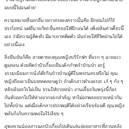
แบบนี้ไปจนต๋าย’
ความหมายที่บอกอี่นายกาสะลองคราวนั้นคือ ฝึกฝนไปก็ไร้
ประโยชน์ แต่อี่นายก็คะยั้นคะยอให้ฝึกจนได้ เพิ่งเห็นค่าเดี๋ยวนี้
เอง ว่ามีความรู้ติดหัว มีมารยาทติดตัว มันช่วยให้ชีวิตผ่านไปได้
อย่างนี้เอง
สิ่งยืนยันก็คือ สายตาของคุณหญิงบริรักษ์ฯ ที่แรก ๆ ฉายแวว
ดูแคลน ด้วยคิดว่าบัวเกี๋ยงเป็นเด็กกำพร้าบ้านป่า จะรู้
ธรรมเนียมการนั่งโต๊ะกินข้าวบ้านผู้ดีในพระนครหรือไม่ คุณ
หญิงถือเอาเป็นบททดสอบดูว่า ถ้าเด็กสาวทำเงอะงะ เก้ ๆ กัง ๆ
หยิบจับอะไรไม่เป็น ชวนให้ขายหน้า งานเลี้ยงวันพรุ่งนี้ก็จะ
กันตัวออกไปให้ห่างจากแขกสำคัญ หาไม่จะพลอยขายหน้ากัน
ไปทั้งบ้าน แต่เมื่อเด็กสาวประพฤติได้อย่างเรียบร้อยดี คุณหญิง
พลับก็เก็บความพอใจไว้เงียบ ๆ
สุพลชวนน้องสาวและบัวเกี๋ยงไปเดินเล่นย่อยอาหารที่สวนหลัง