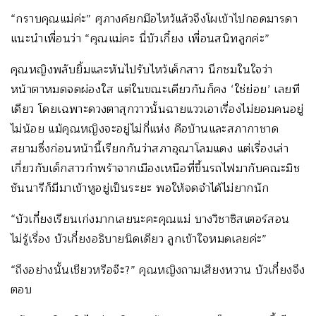
“กราบคุณแม่ค่ะ” ศุภางค์ยกมือไหว้แล้วจึงโผเข้าไปกอดมารดา
แนะนำเพื่อนว่า “คุณแม่คะ นี่บัวเกี๋ยง เพื่อนสนิทลูกค่ะ”
คุณหญิงพลับยิ้มและหันไปรับไหว้เด็กสาว นึกชมในใจว่า
หน้าตาหมดจดผ่องใส แต่ในขณะเดียวกันก็คง ‘ใช่ย่อย’ เลยที
เดียว โดยเฉพาะดวงตาสุกวาวนั้นฉายแววเอาเรื่องไม่ยอมคนอยู่
ไม่น้อย แม้คุณหญิงจะอยู่ไม่กี่แห่ง คือบ้านและสภากาชาด
สยามซึ่งก่อนหน้านี้เรียกกันว่าสภาอุณาโลมแดง แต่เรื่องเล่า
เกี่ยวกับเด็กสาวกำพร้าจากเมืองเหนือที่ขึ้นรถไฟมากับคณะมิช
ชันนารีก็มีมาเข้าหูอยู่เป็นระยะ พอให้จดจำได้ไม่ยากนัก
“บัวเกี๋ยงเรียนเก่งมากเลยนะคะคุณแม่ บางวิชาซิสเตอร์สอน
ไม่รู้เรื่อง บัวเกี๋ยงอธิบายนิดเดียว ลูกเข้าใจหมดเลยค่ะ”
“ถึงอย่างนั้นเชียวหรือจ๊ะ?” คุณหญิงถามเสียงหวาน บัวเกี๋ยงจึง
ตอบ