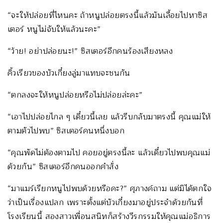
“จะให้ปล่อยที่ไหนคะ ถ้าหนูปล่อยตรงนี้แล้วมันเลื้อยไปหาซิส
เตอร์ หนูไม่จับให้แล้วนะคะ”
“ว้าย! อย่าปล่อยนะ!” ซิสเตอร์อีกคนร้องเสียงหลง
คิ้วเรียวของบัวเกี๋ยงลู่มาแทบจะชนกัน
“ตกลงจะให้หนูปล่อยหรือไม่ปล่อยล่ะคะ”
“เอาไปปล่อยไกล ๆ เดี๋ยวนี้เลย แล้วรีบกลับมาตรงนี้ คุณแม่ให้
ตามตัวไปพบ” ซิสเตอร์คนหนึ่งบอก
“คุณพัดไม่ต้องตามไป คอยอยู่ตรงนี้ละ แล้วเดี๋ยวไปพบคุณแม่
ด้วยกัน” ซิสเตอร์อีกคนออกคำสั่ง
“มาแมร์เรียกหนูไปพบด้วยหรือคะ?” ศุภางค์ถาม แต่มิได้ตกใจ
ว่าเป็นเรื่องแปลก เพราะตั้งแต่บัวเกี๋ยงมาอยู่ประจำด้วยกันที่
โรงเรียนนี้ สองสาวเพื่อนสนิทก็สร้างวีรกรรมให้คุณแม่อธิการ