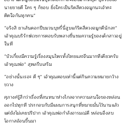
นายขายดี ใคร ๆ ก็ชอบ ยิ่งใครเป็นริดสีดวงจมูกนะเจ้าคะ
ติดใจกันทุกคน”
“จริงสิ ยาเส้นดอกปีบมวนบุหรี่นี่สูบแก้ริดสีดวงจมูกดีนักละ”
เจ้าคุณบริรักษ์เวชการตอบรับพลางชื่นชมความรู้ของเด็กสาวอยู่
ในที
“บัวเกี๋ยงมีความรู้เรื่องสมุนไพรทั้งไทยและจีนมากทีเดียวครับ
เจ้าคุณพ่อ” สุพลรีบเสริม
“อย่างนั้นเรอะ ดี ๆ” เจ้าคุณตอบเท่านี้แต่กินความหมายกว้าง
ขวาง
ศุภางค์รู้สึกว่าเรื่องที่สนทนาห่างไกลจากความสนใจของหล่อน
ออกไปทุกที ประกอบกับมีแผนการสนุกที่หมายมั่นไว้นานแล้ว
แต่ยังไม่เคยปริปาก เจ้าคุณพ่อกำลังอารมณ์ดี หล่อนจึงสบ
โอกาสอ้อนขึ้นมา