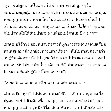
“ลูกขอไปดูหนังได้ไหมคะ ให้พี่ชายพาเราไป ลูกอยู่ใน
คอนแวนต์อุดอู้มานาน ไม่ค่อยได้เที่ยวเล่นที่ไหนเลยค่ะ เจ้าคุณ
พ่ออนุญาตนะคะ พี่ชายโตเป็นหนุ่มแล้ว อีกประเดี๋ยวก็จะไป
เรียนเมืองนอกเมืองนา ถ้าดูแลน้องแค่นี้ยังทำไม่ได้ เจ้าคุณพ่อ
ก็ไม่น่าวางใจให้ข้ามน้ำข้ามทะเลไปอเมริกาเป็นปี ๆ นะคะ”
เจ้าคุณบริรักษ์ฯ มองหน้าบุตรสาวที่พูดยาวราวเจ้าหล่อนเตรียม
หาเหตุผลมาดักทุกช่องทางแล้วก็หัวเราะ หันไปทางบุตรชายว่า
สมรู้ร่วมคิดด้วยหรือไม่ สุพลก็ส่ายหน้า ไม่ระแคะระคายเรื่องนี้
มาก่อน หันไปทางบัวเกี๋ยง เด็กสาวก็อ้าปากค้างอย่างประหลาด
ใจ หล่อนก็คงไม่รู้เรื่องนี้มาก่อนเช่นกัน
“ไปขอกับแม่เขาเถอะ เที่ยวเล่นกลางค่ำกลางคืน…”
เจ้าคุณบิดาพูดยังไม่ทันจบ ศุภางค์ก็ถือว่าเป็นการอนุญาต วิ่ง
ปรูดหายเข้าไปในตึกเพื่อขออนุญาตมารดา โดยอ้างว่าเจ้าคุณ
พ่ออนุญาตแล้ว ครู่หนึ่งก็วิ่งกลับมาที่สวน ชวนบัวเกี๋ยงไปแต่ง