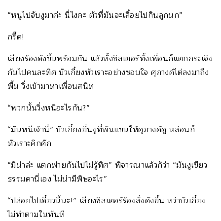
“หนูไปจับงูมาค่ะ นี่ไงคะ ตัวที่มันจะเลื้อยไปกินลูกนก”
กรี๊ด!
เสียงร้องดังขึ้นพร้อมกัน แล้วทั้งซิสเตอร์ทั้งเพื่อนก็แตกกระเจิง
กันไปคนละทิศ บัวเกี๋ยงหัวเราะอย่างชอบใจ ศุภางค์ไต่ลงมาถึง
พื้น วิ่งเข้ามาหาเพื่อนสนิท
“พวกนั้นวิ่งหนีอะไรกัน?”
“มันหนีเจ้านี่” บัวเกี๋ยงยื่นงูที่พันแขนให้ศุภางค์ดู หล่อนก็
หัวเราะคิกคัก
“มิน่าล่ะ แตกพ่ายกันไปไม่รู้ทิศ” พิจารณาแล้วก็ว่า “มันงูเขียว
ธรรมดานี่เอง ไม่น่ามีพิษอะไร”
“ปล่อยไปเดี๋ยวนี้นะ!” เสียงซิสเตอร์ร้องสั่งดังขึ้น ทว่าบัวเกี๋ยง
ไม่ทำตามในทันที