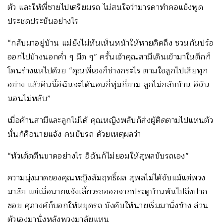
ตัว และให้พี่ชายไปเตรียมรถ ไม่สนใจว่ามารดาทำคอแข็งพูด
ประชดประชันอย่างไร
“กลับมาอยู่บ้าน แม่ยังไม่ทันเห็นหน้าให้หายคิดถึง ชวนกันปร๋อ
ออกไปข้างนอกค่ำ ๆ มืด ๆ” ครั้นเจ้าคุณสามีเดินเข้ามาในตึกก็
โดนร่างแหไปด้วย “คุณพี่เองก็ช่างกระไร ตามใจลูกไปเสียทุก
อย่าง แล้วคืนนี้อิฉันจะได้นอนกี่ทุ่มกี่ยาม ลูกไม่กลับบ้าน อิฉัน
นอนไม่หลับ”
เมื่อค้านสามีและลูกไม่ได้ คุณหญิงพลับก็ส่งผู้ติดตามไปแทนตัว
นั่นก็คือนายแจ้ง คนขับรถ ด้วยเหตุผลว่า
“หัวเด็ดตีนขาดอย่างไร อิฉันก็ไม่ยอมให้สุพลขับรถเอง”
ความมุ่งมาดของคุณหญิงสัมฤทธิ์ผล สุพลไม่ได้จับแม้แต่พวง
มาลัย แต่เมื่อนายแจ้งเลี้ยวรถออกจากประตูบ้านพ้นไปถึงปาก
ซอย ศุภางค์ก็บอกให้หยุดรถ บังคับให้นายเริ่มมานั่งข้าง ส่วน
ตัวเองมานั่งหลังพวงมาลัยแทน