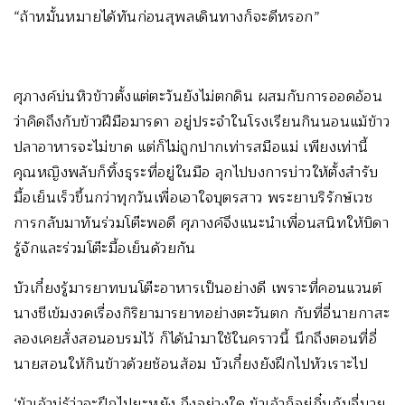
“ถ้าหมั้นหมายได้ทันก่อนสุพลเดินทางก็จะดีหรอก”
ศุภางค์บ่นหิวข้าวตั้งแต่ตะวันยังไม่ตกดิน ผสมกับการออดอ้อน
ว่าคิดถึงกับข้าวฝีมือมารดา อยู่ประจำในโรงเรียนกินนอนแม้ข้าว
ปลาอาหารจะไม่ขาด แต่ก็ไม่ถูกปากเท่ารสมือแม่ เพียงเท่านี้
คุณหญิงพลับก็ทิ้งธุระที่อยู่ในมือ ลุกไปบงการบ่าวให้ตั้งสำรับ
มื้อเย็นเร็วขึ้นกว่าทุกวันเพื่อเอาใจบุตรสาว พระยาบริรักษ์เวช
การกลับมาทันร่วมโต๊ะพอดี ศุภางค์จึงแนะนำเพื่อนสนิทให้บิดา
รู้จักและร่วมโต๊ะมื้อเย็นด้วยกัน
บัวเกี๋ยงรู้มารยาทบนโต๊ะอาหารเป็นอย่างดี เพราะที่คอนแวนต์
นางชีเข้มงวดเรื่องกิริยามารยาทอย่างตะวันตก กับที่อี่นายกาสะ
ลองเคยสั่งสอนอบรมไว้ ก็ได้นำมาใช้ในคราวนี้ นึกถึงตอนที่อี่
นายสอนให้กินข้าวด้วยช้อนส้อม บัวเกี๋ยงยังฝึกไปหัวเราะไป
‘ข้าเจ้าบ่รู้ว่าจะฝึกไปยะหยัง ถึงอย่างใด ข้าเจ้าก็อยู่กิ๋นกับอี่นาย