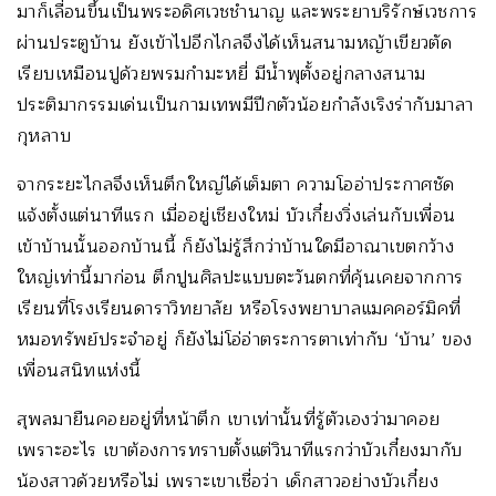
มาก็เลื่อนขึ้นเป็นพระอดิศเวชชำนาญ และพระยาบริรักษ์เวชการ
ผ่านประตูบ้าน ยังเข้าไปอีกไกลจึงได้เห็นสนามหญ้าเขียวตัด
เรียบเหมือนปูด้วยพรมกำมะหยี่ มีน้ำพุตั้งอยู่กลางสนาม
ประติมากรรมเด่นเป็นกามเทพมีปีกตัวน้อยกำลังเริงร่ากับมาลา
กุหลาบ
จากระยะไกลจึงเห็นตึกใหญ่ได้เต็มตา ความโออ่าประกาศชัด
แจ้งตั้งแต่นาทีแรก เมื่ออยู่เชียงใหม่ บัวเกี๋ยงวิ่งเล่นกับเพื่อน
เข้าบ้านนั้นออกบ้านนี้ ก็ยังไม่รู้สึกว่าบ้านใดมีอาณาเขตกว้าง
ใหญ่เท่านี้มาก่อน ตึกปูนศิลปะแบบตะวันตกที่คุ้นเคยจากการ
เรียนที่โรงเรียนดาราวิทยาลัย หรือโรงพยาบาลแมคคอร์มิคที่
หมอทรัพย์ประจำอยู่ ก็ยังไม่โอ่อ่าตระการตาเท่ากับ ‘บ้าน’ ของ
เพื่อนสนิทแห่งนี้
สุพลมายืนคอยอยู่ที่หน้าตึก เขาเท่านั้นที่รู้ตัวเองว่ามาคอย
เพราะอะไร เขาต้องการทราบตั้งแต่วินาทีแรกว่าบัวเกี๋ยงมากับ
น้องสาวด้วยหรือไม่ เพราะเขาเชื่อว่า เด็กสาวอย่างบัวเกี๋ยง