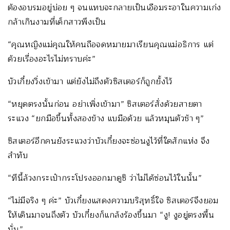
ต้องอบรมอยู่บ่อย ๆ จนแทบจะกลายเป็นเอือมระอาในความเก่ง
กล้าเกินงามที่เด็กสาวพึงเป็น
“คุณหญิงแม่คุณให้คนถือจดหมายมาเรียนคุณแม่อธิการ แต่
ด้วยเรื่องอะไรไม่ทราบค่ะ”
บัวเกี๋ยงวิ่งเข้ามา แต่ยังไม่ถึงตัวซิสเตอร์ก็ถูกยั้งไว้
“หยุดตรงนั้นก่อน อย่าเพิ่งเข้ามา” ซิสเตอร์สั่งด้วยสายตา
ระแวง “ยกมือขึ้นทั้งสองข้าง แบมือด้วย แล้วหมุนตัวช้า ๆ”
ซิสเตอร์อีกคนยังระแวงว่าบัวเกี๋ยงจะซ่อนงูไว้ที่ใดสักแห่ง จึง
สำทับ
“ทีนี้ล้วงกระเป๋ากระโปรงออกมาดูซิ ว่าไม่ได้ซ่อนไว้ในนั้น”
“ไม่มีจริง ๆ ค่ะ” บัวเกี๋ยงแสดงความบริสุทธิ์ใจ ซิสเตอร์จึงยอม
ให้เดินมาจนถึงตัว บัวเกี๋ยงก็แกล้งร้องขึ้นมา “งู! งูอยู่ตรงพื้น
นั่น”