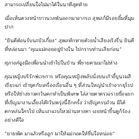
สามารถเปลี่ยนใจไม่มาได้ในนาทีสุดท้าย
เมื่อเห็นดวงหน้าขาวนวลพ้นออกมาจากรถ สุพลก็มีรอยยิ้มที่มุม
ปาก
“ยินดีต้อนรับนะบัวเกี๋ยง” สุพลทักทายด้วยน้ำเสียงเริงรื่น ยินดี
ที่หล่อนมา “คุณแม่คอยอยู่ข้างใน ไปกราบท่านเสียก่อน”
ศุภางค์จูงมือเพื่อนนำเข้าไปในบ้าน พี่ชายตามมาไม่ห่าง
คุณหญิงบริรักษ์เวชการ หรือคุณหญิงพลับนั่งบนเก้าอี้บุนวมสี
เขียวแก่ เข้าชุดกับเครื่องเรือนอื่น ๆ ที่ส่วนใหญ่นำเข้าจากยุโรป
หรือให้ช่างชาวตะวันตกทำเป็นพิเศษ ไล่สายตาตรวจรายชื่อแขก
ที่เชิญมางานเลี้ยงโต๊ะวันพรุ่งนี้อีกครั้ง ว่าเชิญครบถ้วน มิได้
ตกหล่นใครไป เห็นเงาแวบไหวผ่านหางตา เงยหน้าขึ้นดูก็ร้อง
อย่างดีใจ
“ยายพัด มาแล้วหรือลูก มาให้แม่กอดให้ชื่นใจหน่อย”