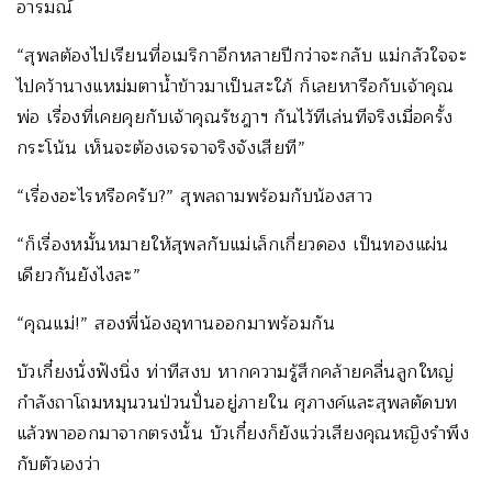
อารมณ์
“สุพลต้องไปเรียนที่อเมริกาอีกหลายปีกว่าจะกลับ แม่กลัวใจจะ
ไปคว้านางแหม่มตาน้ำข้าวมาเป็นสะใภ้ ก็เลยหารือกับเจ้าคุณ
พ่อ เรื่องที่เคยคุยกับเจ้าคุณรัชฎาฯ กันไว้ทีเล่นทีจริงเมื่อครั้ง
กระโน้น เห็นจะต้องเจรจาจริงจังเสียที”
“เรื่องอะไรหรือครับ?” สุพลถามพร้อมกับน้องสาว
“ก็เรื่องหมั้นหมายให้สุพลกับแม่เล็กเกี่ยวดอง เป็นทองแผ่น
เดียวกันยังไงละ”
“คุณแม่!” สองพี่น้องอุทานออกมาพร้อมกัน
บัวเกี๋ยงนั่งฟังนิ่ง ท่าทีสงบ หากความรู้สึกคล้ายคลื่นลูกใหญ่
กำลังถาโถมหมุนวนป่วนปั่นอยู่ภายใน ศุภางค์และสุพลตัดบท
แล้วพาออกมาจากตรงนั้น บัวเกี๋ยงก็ยังแว่วเสียงคุณหญิงรำพึง
กับตัวเองว่า