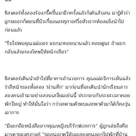
ซิสเตอร์ทั้งสองร้องกรี๊ดขึ้นมาอีกครั้งแล้วก็เต้นสับสน มารู้ตัวว่า
ถูกหลอกก็ตอนที่บัวเกี๋ยงและศุภางค์วิ่งหัวเราะท้องแข็งนำไป
ก่อนแล้ว
“รีบไปพบคุณแม่เถอะ แขกมาคอยนานแล้ว คอยดูนะ ถ้าแขก
กลับแล้วจะลงโทษให้หนักเชียว”
ซิสเตอร์เดินนำเข้าไปที่อาคารอำนวยการ คุณแม่อธิการเห็นแล้ว
ว่าสีหน้าของทั้งสอง ‘ผ่านศึก’ มาก่อนที่จะเดินนำนักเรียนสาว
สองคนเข้ามาอย่างสงบเสงี่ยมเช่นนี้ ประกอบกับระยะเวลาคอย
พักใหญ่ ทำให้มั่นใจว่า กว่าจะตามตัวพบและพาตัวมาได้ก็คงวุ่น
เอาการ
“มีแขกถือหนังสือจากคุณหญิงบริรักษ์เวชการ” ผู้ถูกเอ่ยถึงคือ
มารดาของศุภางค์ “ขออนุญาตให้เธอสองคนออกไปพักที่บ้าน