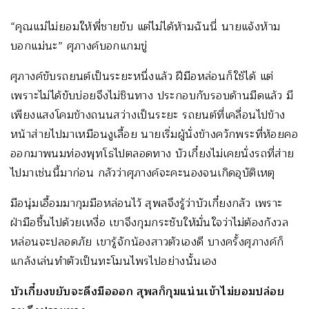
“คุณแม่ไม่ยอมให้พี่ชายขับ แต่ไม่ได้ห้ามฉันนี่ นายแจ้งห้าม
บอกแม่นะ” ศุภางค์บอกแกมขู่
ศุภางค์ขับรถยนต์เป็นระยะหนึ่งแล้ว ฝีมือหล่อนก็ใช้ได้ แต่
เพราะไม่ได้ขับบ่อยจึงไม่ชินทาง ประกอบกับรอบด้านมืดแล้ว มี
เพียงแสงโคมข้างถนนสว่างเป็นระยะ รถยนต์ที่เคลื่อนไปข้าง
หน้าส่ายไปมาเหมือนงูเลื้อย นายเริ่มผู้นั่งข้างควักพระที่ห้อยคอ
ออกมาพนมท่องพุทโธไปตลอดทาง บัวเกี๋ยงไม่เคยนั่งรถที่ส่าย
ไปมาเช่นนี้มาก่อน กลัวว่าศุภางค์จะคะนองจนเกิดอุบัติเหตุ
มือนุ่มเอื้อมมากุมมือหล่อนไว้ สุพลจึงรู้ว่าบัวเกี๋ยงกลัว เพราะ
ฝ่ามือชื้นไปด้วยเหงื่อ เขาจึงกุมกระชับให้มั่นใจว่าไม่ต้องกังวล
หล่อนจะปลอดภัย เขารู้จักน้องสาวตัวเองดี บางครั้งศุภางค์ก็
แกล้งเล่นทำตัวเป็นทะโมนไพรไปอย่างนั้นเอง
บัวเกี๋ยงขยับจะดึงมือออก สุพลก็กุมแน่นเข้าไม่ยอมปล่อย