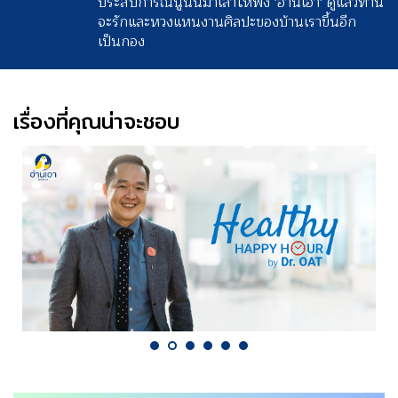
ประสบการณ์นู่นนี่มาเล่าให้ฟัง 'อ่านเอา' ดูแล้วท่าน
จะรักและหวงแหนงานศิลปะของบ้านเราขึ้นอีก
เป็นกอง
เรื่องที่คุณน่าจะชอบ