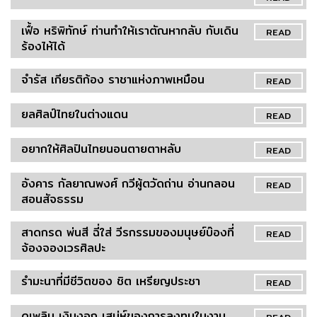
เฟื้อ หริพิทักษ์ ท่านทำให้เราตัณหากลับ กับเดิน
READ
ร้องไห้ได้
จำรัส เกียรติก้อง ราชาแห่งภาพเหมือน
READ
ยลศิลป์ไทยในต่างแดน
READ
อยากให้ศิลปินไทยนอนตายตาหลับ
READ
อังคาร กัลยาณพงศ์ กวีผู้ตวัดถ่าน อ่านกลอน
READ
สอนสัจธรรม
สาดกรด พ่นสี ฉี่ใส่ วีรกรรมของมนุษย์บ๊องที่
READ
จ้องจองเวรศิลปะ
รำมะนาที่มีชีวิตของ ชิต เหรียญประชา
READ
ดูเพลิน เงินงอก เสน่ห์ของการลงทุนในงาน
READ