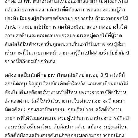
อีกต่อไป เพราะถ้าจะเอาให้เหมือนอย่างเดียวก็ไม่ต่างอะไรกับ
กล้องถ่ายภาพ ผลงานศิลปะที่ดีต้องสามารถแสดงความรู้สึก
ประทับใจของผู้สร้างสรรค์ออกมา อย่างเช่น ถ้าจะวาดดอกไม้
สักช่อ ความยากไม่ใช่การวาดให้เหมือน แต่จะวาดอย่างไรให้
ความสดชื่นและหอมตลบอบอวลของมวลหมู่ดอกไม้ที่ผู้วาด
สัมผัสได้ในห้วงเวลานั้นถูกผนวกเก็บเอาไว้ในภาพ จนผู้ที่มา
เห็นภาพนี้ในภายภาคหน้าสามารถรู้สึกไปได้ด้วยชั่วกัปชั่วกัลป์
อย่างนี้สิถึงจะเรียกว่าเจ๋ง
หลังจากเป็นนักศึกษามหาวิทยาลัยศิลปากรอยู่ 3 ปี สวัสดิ์ก็
สอบได้อนุปริญญาศิลปบัณฑิตดั่งใจหวัง แถมพอเรียนจบก็ไม่
ต้องไปเดินเตร็ดเตร่หางานทำที่ไหน เพราะอาจารย์ศิลป์ท่าน
จัดแจงฝากสวัสดิ์ให้เข้ารับราชการในตำแหน่งช่างตรี แผนก
หัตถศิลปะ กองสถาปัตยกรรม กรมศิลปากร สวัสดิ์ทำงาน
ราชการที่ได้รับมอบหมาย ควบคู่ไปกับการมาช่วยอาจารย์ศิลป์
สอนหนังสือที่มหาวิทยาลัยศิลปากรด้วย แม้จะงานยุ่งแค่ไหน
สวัสดิ์ก็ยังคงสร้างสรรค์งานจิตรกรรมออกมาอย่างต่อเนื่อง