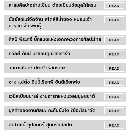
สะสมศิลปะอย่างเซียน ต้องเขียนข้อมูลให้ครบ
READ
มัธยัสถ์แต่จัดจ้าน สไตล์สีน้ำของ หม่อมเจ้า
READ
การวิก จักรพันธุ์
ศิลป์ พีระศรี บิ๊กแบงแห่งเอกภพวงการศิลปะไทย
READ
ถวัลย์ ดัชนี นายคนภูเขาที่เรารัก
READ
วงการศิลปะ ปะทะไวรัสมรณะ
READ
จ่าง แซ่ตั้ง ฮิปปี้เรียกพี่ อินดี้เรียกพ่อ
READ
เวนิสเบียนนาเล่ งานอาร์ทแห่งมวลมนุษยชาติ
READ
มูลค่าของงานศิลปะ กะกันยังไง ใช้อะไรมาวัด
READ
สมโภชน์ อุปอินทร์ สุนทรียศิลปิน
READ