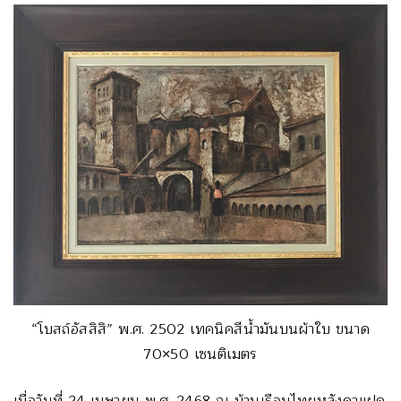
“โบสถ์อัสสิสิ” พ.ศ. 2502 เทคนิคสีน้ำมันบนผ้าใบ ขนาด
70×50 เซนติเมตร
เมื่อวันที่ 24 เมษายน พ.ศ. 2468 ณ บ้านเรือนไทยหลังคาแฝด