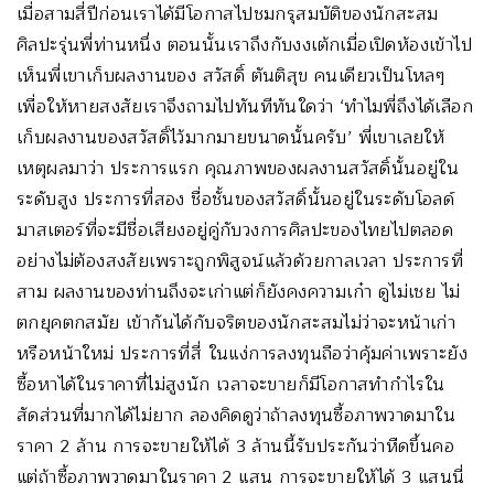
เมื่อสามสี่ปีก่อนเราได้มีโอกาสไปชมกรุสมบัติของนักสะสม
ศิลปะรุ่นพี่ท่านหนึ่ง ตอนนั้นเราถึงกับงงเต้กเมื่อเปิดห้องเข้าไป
เห็นพี่เขาเก็บผลงานของ สวัสดิ์ ตันติสุข คนเดียวเป็นโหลๆ
เพื่อให้หายสงสัยเราจึงถามไปทันทีทันใดว่า ‘ทำไมพี่ถึงได้เลือก
เก็บผลงานของสวัสดิ์ไว้มากมายขนาดนั้นครับ’ พี่เขาเลยให้
เหตุผลมาว่า ประการแรก คุณภาพของผลงานสวัสดิ์นั้นอยู่ใน
ระดับสูง ประการที่สอง ชื่อชั้นของสวัสดิ์นั้นอยู่ในระดับโอลด์
มาสเตอร์ที่จะมีชื่อเสียงอยู่คู่กับวงการศิลปะของไทยไปตลอด
อย่างไม่ต้องสงสัยเพราะถูกพิสูจน์แล้วด้วยกาลเวลา ประการที่
สาม ผลงานของท่านถึงจะเก่าแต่ก็ยังคงความเก๋า ดูไม่เชย ไม่
ตกยุคตกสมัย เข้ากันได้กับจริตของนักสะสมไม่ว่าจะหน้าเก่า
หรือหน้าใหม่ ประการที่สี่ ในแง่การลงทุนถือว่าคุ้มค่าเพราะยัง
ซื้อหาได้ในราคาที่ไม่สูงนัก เวลาจะขายก็มีโอกาสทำกำไรใน
สัดส่วนที่มากได้ไม่ยาก ลองคิดดูว่าถ้าลงทุนซื้อภาพวาดมาใน
ราคา 2 ล้าน การจะขายให้ได้ 3 ล้านนี้รับประกันว่าหืดขึ้นคอ
แต่ถ้าซื้อภาพวาดมาในราคา 2 แสน การจะขายให้ได้ 3 แสนนี่