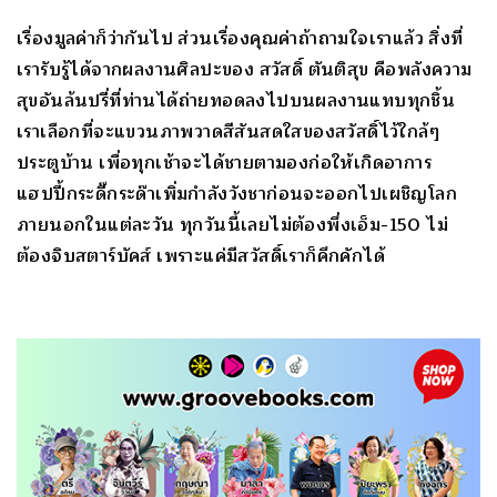
เรื่องมูลค่าก็ว่ากันไป ส่วนเรื่องคุณค่าถ้าถามใจเราแล้ว สิ่งที่
เรารับรู้ได้จากผลงานศิลปะของ สวัสดิ์ ตันติสุข คือพลังความ
สุขอันล้นปรี่ที่ท่านได้ถ่ายทอดลงไปบนผลงานแทบทุกชิ้น
เราเลือกที่จะแขวนภาพวาดสีสันสดใสของสวัสดิ์ไว้ใกล้ๆ
ประตูบ้าน เพื่อทุกเช้าจะได้ชายตามองก่อให้เกิดอาการ
แฮปปี้กระดี๊กระด๊าเพิ่มกำลังวังชาก่อนจะออกไปเผชิญโลก
ภายนอกในแต่ละวัน ทุกวันนี้เลยไม่ต้องพึ่งเอ็ม-150 ไม่
ต้องจิบสตาร์บัคส์ เพราะแค่มีสวัสดิ์เราก็คึกคักได้