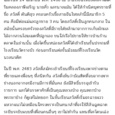
ริมคลองภาษีเจริญ นายคิ่ว และนางแม้น ได้ให้กำเนิดบุตรชายที่
ชื่อ สวัสดิ์ ตันติสุข ครอบครัวเชื้อสายจีนไหหลำนี้มีสมาชิก 5
คน คือมีพ่อแม่และลูกชาย 3 คน โดยสวัสดิ์เป็นลูกคนกลาง ใน
สมัยนั้นครอบครัวของสวัสดิ์มีรายได้หลักมาจากการเก็บผักผล
ไม้จากสวนโฮมเมดที่ปลูกเอง ขนใส่เรือไปขายให้ชาวบ้านร้าน
ตลาดในย่านนั้น เมื่อโตขึ้นหน่อยสวัสดิ์ได้เข้าเรียนชั้นประถมที่
โรงเรียนวัดรางบัว ก่อนจะเรียนต่อชั้นมัธยมที่โรงเรียนวัด
นวลนรดิศ
ในปี พ.ศ. 2483 สวัสดิ์สมัครเข้าเรียนที่โรงเรียนเพาะช่างตาม
พี่ชายและเพื่อนๆ ที่สนิทกัน สวัสดิ์เห็นว่าบัณฑิตที่จบจากเพาะ
ช่างนอกจากจะมีงานมีการที่มั่นคง ยังมีสิทธิ์บรรจุเข้ารับ
ราชการ และได้บรรดาศักดิ์เป็นคุณหลวงบ้าง คุณพระบ้าง
พระยาบ้าง ก็ดูเท่ไม่หยอก ในชั้นเรียนสวัสดิ์เริ่มจะฉายแวว
แหวกแนวไม่เหมือนใครเพราะเป็นคนกล้าที่จะใช้สีสันฉูดฉาด
ระยิบระยับแบบที่เพื่อนคนอื่นๆ เขาไม่ทำกัน แทนที่จะโดนเฉ่ง