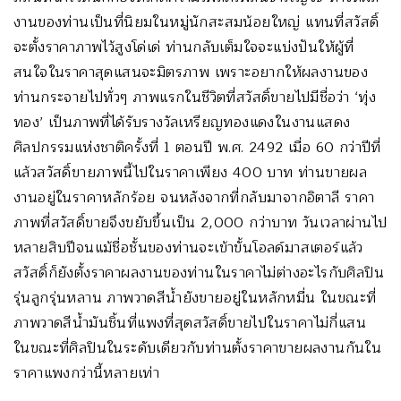
งานของท่านเป็นที่นิยมในหมู่นักสะสมน้อยใหญ่ แทนที่สวัสดิ์
จะตั้งราคาภาพไว้สูงโด่เด่ ท่านกลับเต็มใจจะแบ่งปันให้ผู้ที่
สนใจในราคาสุดแสนจะมิตรภาพ เพราะอยากให้ผลงานของ
ท่านกระจายไปทั่วๆ ภาพแรกในชีวิตที่สวัสดิ์ขายไปมีชื่อว่า ‘ทุ่ง
ทอง’ เป็นภาพที่ได้รับรางวัลเหรียญทองแดงในงานแสดง
ศิลปกรรมแห่งชาติครั้งที่ 1 ตอนปี พ.ศ. 2492 เมื่อ 60 กว่าปีที่
แล้วสวัสดิ์ขายภาพนี้ไปในราคาเพียง 400 บาท ท่านขายผล
งานอยู่ในราคาหลักร้อย จนหลังจากที่กลับมาจากอิตาลี ราคา
ภาพที่สวัสดิ์ขายจึงขยับขึ้นเป็น 2,000 กว่าบาท วันเวลาผ่านไป
หลายสิบปีจนแม้ชื่อชั้นของท่านจะเข้าขั้นโอลด์มาสเตอร์แล้ว
สวัสดิ์ก็ยังตั้งราคาผลงานของท่านในราคาไม่ต่างอะไรกับศิลปิน
รุ่นลูกรุ่นหลาน ภาพวาดสีน้ำยังขายอยู่ในหลักหมื่น ในขณะที่
ภาพวาดสีน้ำมันชิ้นที่แพงที่สุดสวัสดิ์ขายไปในราคาไม่กี่แสน
ในขณะที่ศิลปินในระดับเดียวกับท่านตั้งราคาขายผลงานกันใน
ราคาแพงกว่านี้หลายเท่า