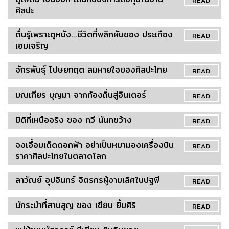
ศิลปะ
ตื่นรู้เพราะดูหนัง...ชีวิตที่พลิกผันของ ประเทือง
READ
เอมเจริญ
จักรพันธุ์ โปษยกฤต ลมหายใจของศิลปะไทย
READ
มณเฑียร บุญมา จากท้องถิ่นสู่อินเตอร์
READ
มิติที่เหนือจริง ของ ทวี นันทขว้าง
READ
จงเอื้อมเด็ดดอกฟ้า อย่าเป็นหมามองเครื่องบิน
READ
ราคาศิลปะไทยในตลาดโลก
ลาวัณย์ อุปอินทร์ จิตรกรผู้งามเลิศในปฐพี
READ
นักระบำที่สาบสูญ ของ เขียน ยิ้มศิริ
READ