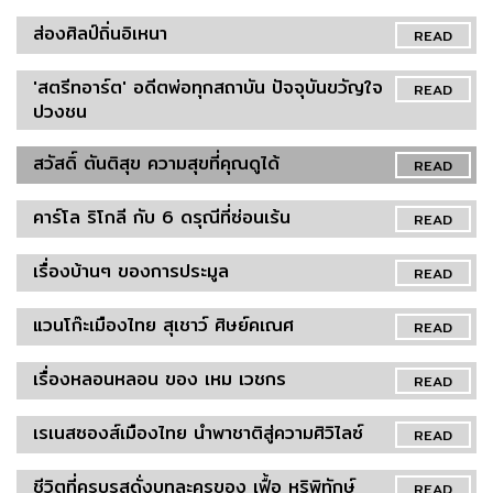
ส่องศิลป์ถิ่นอิเหนา
READ
'สตรีทอาร์ต' อดีตพ่อทุกสถาบัน ปัจจุบันขวัญใจ
READ
ปวงชน
สวัสดิ์ ตันติสุข ความสุขที่คุณดูได้
READ
คาร์โล ริโกลี กับ 6 ดรุณีที่ซ่อนเร้น
READ
เรื่องบ้านๆ ของการประมูล
READ
แวนโก๊ะเมืองไทย สุเชาว์ ศิษย์คเณศ
READ
เรื่องหลอนหลอน ของ เหม เวชกร
READ
เรเนสซองส์เมืองไทย นำพาชาติสู่ความศิวิไลซ์
READ
ชีวิตที่ครบรสดั่งบทละครของ เฟื้อ หริพิทักษ์
READ