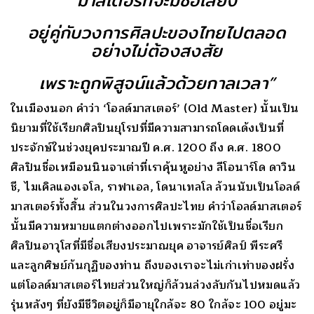
อยู่คู่กับวงการศิลปะของไทยไปตลอด
อย่างไม่ต้องสงสัย
เพราะถูกพิสูจน์แล้วด้วยกาลเวลา”
ในเมืองนอก คำว่า ‘โอลด์มาสเตอร์’ (Old Master) นั้นเป็น
นิยามที่ใช้เรียกศิลปินยุโรปที่มีความสามารถโดดเด้งเป็นที่
ประจักษ์ในช่วงยุคประมาณปี ค.ศ. 1200 ถึง ค.ศ. 1800
ศิลปินชื่อเหมือนนินจาเต่าที่เราคุ้นหูอย่าง ลีโอนาร์โด ดาวิน
ชี, ไมเคิลแองเจโล, ราฟาเอล, โดนาเทลโล ล้วนนับเป็นโอลด์
มาสเตอร์ทั้งสิ้น ส่วนในวงการศิลปะไทย คำว่าโอลด์มาสเตอร์
นั้นมีความหมายแตกต่างออกไปเพราะมักใช้เป็นชื่อเรียก
ศิลปินอาวุโสที่มีชื่อเสียงประมาณยุค อาจารย์ศิลป์ พีระศรี
และลูกศิษย์ก้นกุฏิของท่าน ถึงของเราจะไม่เก่าเท่าของฝรั่ง
แต่โอลด์มาสเตอร์ไทยส่วนใหญ่ก็ล้วนล่วงลับกันไปหมดแล้ว
รุ่นหลังๆ ที่ยังมีชีวิตอยู่ก็มีอายุใกล้จะ 80 ใกล้จะ 100 อยู่มะ