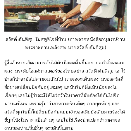
สวัสดิ์ ตันติสุข ในสตูดิโอที่บ้าน (ภาพจากหนังสืออนุสรณ์งาน
พระราชทานเพลิงศพ นายสวัสดิ์ ตันติสุข)
รู้งี้แล้วหากเกิดอาการคันไม้คันมือผดผื่นขึ้นอยากจะริเริ่มสะสม
ผลงานระดับโอลด์มาสเตอร์ของไทยอย่าง สวัสดิ์ ตันติสุข เอาไว้
บ้างก็น่าจะยังไม่สายจนเกินไป เราพอจะเห็นผลงานของสวัสดิ์
ซื้อขายเปลี่ยนมือกันอยู่เสมอๆ แต่นับวันก็ยิ่งเห็นน้อยลงไป
เรื่อยๆ เลยไม่รู้ว่าจะมีให้ไขว่คว้าในราคาที่จับต้องได้กันไปอีก
นานแค่ไหน เพราะรู้มาว่าภาพวาดชิ้นเด็ดๆ จากยุคพีกๆ ของ
สวัสดิ์ทุกวันนี้ก็เปลี่ยนมือกันแบบเจ้าของเดิมยังเสียดายร้องไห้
ขี้มูกโป่งในราคาเป็นล้านๆ เลยไม่ใช่เรื่องน่าแปลกถ้าราคาผล
งานของท่านชิ้นอื่นๆ จะขยับขึ้นตาม