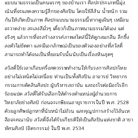
แบบนามธรรมเป็นคนแรกๆ ของบ้านเรา ศิลปะประเภทนี้มุ่ง
เน้นที่จะแสดงความรู้สึกของศิลปิน โดยใช้สีสัน น้ำหนัก รวม
กันให้เกิดเป็นภาพ ศิลปะแบบนามธรรมนี้หากดูเผินๆ เหมือน
จะวาดง่าย ละเลงสีมั่วๆ เดี๋ยวก็เป็นภาพนามธรรมได้เอง แต่
จริงๆ แล้วการที่จะสร้างสรรค์ภาพสไตล์นี้ให้ดูกลมกลืน ลึกซึ้ง
ลงตัวไม่ขัดตา และมีเอกลักษณ์เป็นของตัวเองอย่างที่สวัสดิ์
สามารถทำได้จนเป็นที่ยอมรับนั้นนับเป็นเรื่องหินสุดๆ
สวัสดิ์ใช้เวลาเกือบครึ่งศตวรรษทำงานให้กับวงการศิลปะไทย
อย่างไม่เหน็ดไม่เหนื่อย ท่านเป็นทั้งศิลปิน อาจารย์ วิทยากร
กรรมการตัดสินศิลปะ ผู้บริหารสถาบัน และอะไรต่อมิอะไรอีก
ร้อยแปด สวัสดิ์ได้รับเลือกให้ดำรงตำแหน่งผู้อำนวยการ
วิทยาลัยช่างศิลป์ ก่อนจะเกษียณอายุราชการในปี พ.ศ. 2528
ด้วยลูกศิษย์ลูกหาที่นับหน้าไม่ถ้วน และคุณูปการสร้างไว้อันเห
ลือจะคณานับ สวัสดิ์จึงได้รับเกียรติให้เป็นศิลปินแห่งชาติ สาขา
ทัศนศิลป์ (จิตรกรรม) ในปี พ.ศ. 2534