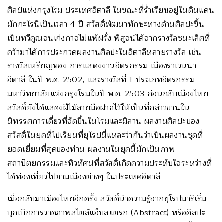
ศิลป์แห่งกรุงโรม ประเทศอิตาลี ในขณะที่ร่ำเรียนอยู่ในดินแดน
มักกะโรนีเป็นเวลา 4 ปี สวัสดิ์พัฒนาทักษะทางด้านศิลปะขึ้น
เป็นทวีคูณจนเก่งกาจไม่แพ้ฝรั่ง พิสูจน์ได้จากรางวัลชนะเลิศที่
คว้ามาได้การประกวดผลงานศิลปะในอิตาลีหลายรางวัล เช่น
รางวัลเหรียญทอง การแสดงงานจิตรกรรม เมืองราเวนนา
อิตาลี ในปี พ.ศ. 2502, และรางวัลที่ 1 ประเภทจิตรกรรม
มหาวิทยาลัยแห่งกรุงโรมในปี พ.ศ. 2503 ก่อนกลับเมืองไทย
สวัสดิ์ยังได้แสดงฝีไม้ลายมือฝากไว้ให้เป็นที่กล่าวขานใน
นิทรรศการเดี่ยวที่จัดขึ้นในโรมและมิลาน ผลงานศิลปะของ
สวัสดิ์ในยุคที่ไปเรียนที่ยุโรปนี่แหละว่ากันว่าเป็นผลงานชุดที่
ยอดเยี่ยมที่สุดของท่าน ผลงานในยุคนี้มักเป็นภาพ
สถาปัตยกรรมและทิวทัศน์ที่สวัสดิ์เกิดความประทับใจระหว่างที่
ได้ท่องเที่ยวไปตามเมืองต่างๆ ในประเทศอิตาลี
เมื่อกลับมาเมืองไทยอีกครั้ง สวัสดิ์นำความรู้จากยุโรปมาริเริ่ม
บุกเบิกการวาดภาพสไตล์แอ็บสแตรก (Abstract) หรือศิลปะ