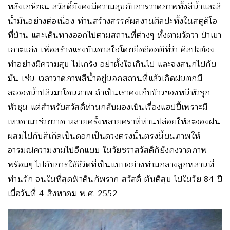
หลังเกษียณ สวัสดิ์ยังคงมีความสุขกับการวาดภาพทั้งสีน้ำและสี
น้ำมันอย่างต่อเนื่อง ท่านสร้างสรรค์ผลงานศิลปะทั้งในสตูดิโอ
ที่บ้าน และเดินทางออกไปตามสถานที่ต่างๆ ทั้งตามวัดวา ป่าเขา
เกาะแก่ง เพื่อสร้างแรงบันดาลใจโดยยึดถือคติที่ว่า ศิลปะต้อง
ทำอย่างมีความสุข ไม่เกร็ง อย่าตั้งใจเกินไป และจงสนุกไปกับ
มัน เช่น เวลาวาดภาพสีน้ำอยู่นอกสถานที่แล้วเกิดฝนตกมี
ละอองน้ำปลิวมาโดนภาพ ถ้าเป็นเราคงเก็บข้าวของหนีหัวซุก
หัวซุน แต่สำหรับสวัสดิ์ท่านกลับมองเป็นเรื่องแฮปปี้เพราะมี
เทวดามาช่วยวาด หลายครั้งหลายคราที่ท่านปล่อยให้ละอองฝน
ผสมไปกับสีเกิดเป็นดอกเป็นดวงตรงนั้นตรงนี้บนภาพให้
อารมณ์ความงามไปอีกแบบ ในวัยชราสวัสดิ์ก็ยังคงวาดภาพ
พร้อมๆ ไปกับการใช้ชีวิตที่เป็นแบบอย่างท่ามกลางลูกหลานที่
ท่านรัก จนในที่สุดฟ้าดินก็พราก สวัสดิ์ ตันติสุข ไปในวัย 84 ปี
เมื่อวันที่ 4 สิงหาคม พ.ศ. 2552