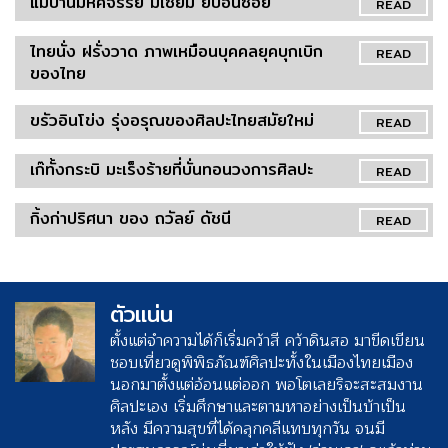
แม่บ้านมหัศจรรย์ มีเซียม ยิบอินซอย
READ
ไทยนั่ง ฝรั่งวาด ภาพเหมือนบุคคลยุคบุกเบิก
READ
ของไทย
ขรัวอินโข่ง รุ่งอรุณของศิลปะไทยสมัยใหม่
READ
เก๊ทั้งกระบิ มะเร็งร้ายที่บั่นทอนวงการศิลปะ
READ
กิ้งก่าปริศนา ของ ถวัลย์ ดัชนี
READ
ตัวแน่น
ตั้งแต่จำความได้ก็เริ่มคว้าสี คว้าดินสอ มาขีดเขียน
ชอบเที่ยวดูพิพิธภัณฑ์ศิลปะทั้งในเมืองไทยเมือง
นอกมาตั้งแต่อ้อนแต่ออก พอโตเลยริจะสะสมงาน
ศิลปะเอง เริ่มศึกษาและตามหาอย่างเป็นบ้าเป็น
หลัง มีความสุขที่ได้คลุกคลีแทบทุกวัน จนมี