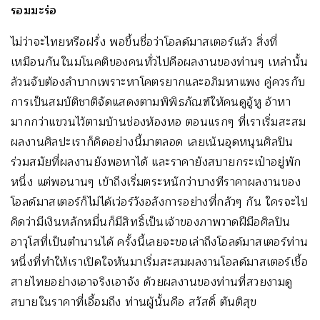
รอมมะร่อ
ไม่ว่าจะไทยหรือฝรั่ง พอขึ้นชื่อว่าโอลด์มาสเตอร์แล้ว สิ่งที่
เหมือนกันในมโนคติของคนทั่วไปคือผลงานของท่านๆ เหล่านั้น
ล้วนจับต้องลำบากเพราะหาโคตรยากและอภิมหาแพง คู่ควรกับ
การเป็นสมบัติชาติจัดแสดงตามพิพิธภัณฑ์ให้คนดูอู้หู อ้าหา
มากกว่าแขวนไว้ตามบ้านช่องห้องหอ ตอนแรกๆ ที่เราเริ่มสะสม
ผลงานศิลปะเราก็คิดอย่างนี้มาตลอด เลยเน้นอุดหนุนศิลปิน
ร่วมสมัยที่ผลงานยังพอหาได้ และราคายังสบายกระเป๋าอยู่พัก
หนึ่ง แต่พอนานๆ เข้าถึงเริ่มตระหนักว่าบางทีราคาผลงานของ
โอลด์มาสเตอร์ก็ไม่ได้เว่อร์วังอลังการอย่างที่กลัวๆ กัน ใครจะไป
คิดว่ามีเงินหลักหมื่นก็มีสิทธิ์เป็นเจ้าของภาพวาดฝีมือศิลปิน
อาวุโสที่เป็นตำนานได้ ครั้งนี้เลยจะขอเล่าถึงโอลด์มาสเตอร์ท่าน
หนึ่งที่ทำให้เราเปิดใจหันมาเริ่มสะสมผลงานโอลด์มาสเตอร์เชื้อ
สายไทยอย่างเอาจริงเอาจัง ด้วยผลงานของท่านที่สวยงามดู
สบายในราคาที่เอื้อมถึง ท่านผู้นั้นคือ สวัสดิ์ ตันติสุข