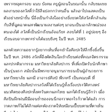
เพราะหลุดกรอบ แนบ บังคม ครูผู้สอนในขณะนั้น กลับชมเชย
ผลงานของสวัสดิ์ว่าใช้สีแปลกกว่าคนอื่น แล้วเอาไปเแสดงเป็น
ตัวอย่างหน้าชั้น นี่จึงเป็นกำลังใจอย่างยิ่งยวดให้สวัสดิ์กล้าเล่น
กับสีที่ฉูดฉาดและพัฒนาผลงานต่อๆ มาจนเป็นเอกลักษณ์ของ
ตนเองได้ สวัสดิ์เป็นนักเรียนอัจฉริยะ สอบได้ที่ 1 อยู่บ่อยๆ จึง
เรียนจบจากเพาะช่างได้แบบชิลๆ ในปี พ.ศ. 2485
และด้วยความอยากรู้อยากเห็นที่จะเข้าใจศิลปะให้ลึกซึ้งยิ่งขึ้น
ในปี พ.ศ. 2486 สวัสดิ์จึงตัดสินใจเข้าเรียนต่อที่คณะจิตรกรรม
และประติมากรรม มหาวิทยาลัยศิลปากร ที่เพิ่งเปิดรับนักศึกษา
เป็นรุ่นแรก สมัยนั้นมีพระยาอนุมานราชธนเป็นผู้อำนวยการ
มหาวิทยาลัย และมี อาจารย์ศิลป์ พีระศรี เป็นคณบดี ที่
มหาวิทยาลัยศิลปากรสวัสดิ์ได้เรียนรู้ทั้งเรื่องประวัติศาสตร์
แนวคิดของศิลปะทั้งตะวันตกและไทย และได้เรียนรู้อีกว่า เมื่อ
ศิลปินฝึกฝนฝีมือจนช่ำชองจนนึกจะวาดอะไรก็วาดได้แล้ว การ
วาดภาพก็ไม่ได้สักแต่จะต้องวาดให้เหมือนเปี๊ยบตามที่ตาเห็น